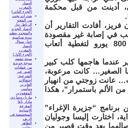
اليسار
ي، أدينت من قبل محكمة
بالمغرب
(الجزء الثاني)
.
شذرات نجت
من المحو
ريز، أفادت التقارير أن
الرباط: تيار
اليسار الجديد
سبب في إصابة غير مقصودة
والمتجدد ينظم
ندوة سياسية
حول سؤال
نتيجة هجوم كلب”، بالإضافة إلى 800 يورو لتغطية أتعاب
اليسار
بالمغرب
(الجزء الأول)
سبتة تشهد
 عندما هاجمها كلب كبير
موجة جديدة
من عمليات
ا الصغير… كانت مرعوبة،
العبور غير
الشرعية:
ب… عانت زوجتي من انهيار
احتفالات
العابرين
من الألم باستمرار”، هكذا
ومآسي
المفقودين
ماريا روسا دي
مادار ياغا
ن برنامج “جزيرة الإغراء”
المؤرخة
الإسبانية
المتخصصة في
ية، اختارت إليسا وجوليان
الريف
الطاهر
انفصالهما بعد وقت قصير من
بنجلون..