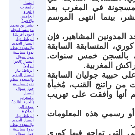
اليسار
 مسجونة في المغرب بعد
بالمغرب
(الجزء
بشر، بينما انتهى الموسم
الخامس
والأخير)
بشير بن محمد
مؤسسا لمجلة
(جون أفريك)
 المدونين المشاهير، فإن
الرباط: تيار
اليسار الجديد
وري، المتسابقة السابقة
والمتجدد ينظم
ندوة سياسية
ء”، بالسجن خمس سنوات.
حول سؤال
اليسار (الجزء
راكش المغربية.
الرابع)
الرباط: تيار
على حبيبة جوليان السابقة
اليسار الجديد
والمتجدد ينظم
ا “10 كيلوغرامات من راتنج القنب، مُخبأة
ندوة سياسية
حول سؤال
عم أنها وافقت على تهريب
اليسار
بالمغرب
(الجزء الثالث)
عودة إلى
الذاكرة
أو رسمي هذه المعلومات
الرباط: تيار
اليسار الجديد
.
والمتجدد ينظم
ندوة سياسية
ى التي تواجه فيها كوري
حول سؤال