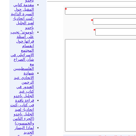
باحدو
مقدمة كتابي
المقبل حول
*
السيرة الذاتية
-كنت اتحاديا-
*
لعبد الجليل
باحدو
*
-لوموند” تجيب
على أسئلة
قرائها حول
انقسام
المجتمع
الإسرائيلي في
شأن الصراع
مع
الفلسطينيين
شهادة
الاتحادي عبد
الرحمن
الغندور في
كتاب عبد
الجليل باحدو
قراءة ناقدة
في كتاب -كنت
اتحاديا- لعبد
الجليل باحدو
(الجزء الثامن
والخمسون)
لماذا اليسار
الجديد