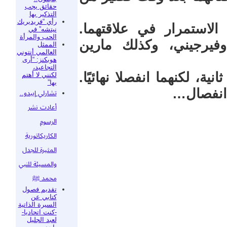
حقائق يجب
التذكير بها
رأي “فريديريك
لاستمرار في علاقتهما.
نيتشه” في
الحب والمرأة
فيرجيني، وكذلك مارين
الممثل
العالمي أنتوني
هوبكنز: “أرى
التجاعيد،
ية، لكنهما انفصلا نهائيًا.
لكنني لا أهتم
بها”
 انفصال…
تشارلي إيبدو..
أعادت نشر
الرسوم
الكاريكاتورية
المثيرة للجدل
والمسيئة للنبي
محمد ﷺ
تقديم فصول
كتابي عن
السيرة الذاتية
-كنت اتحاديا-
لعبد الجليل