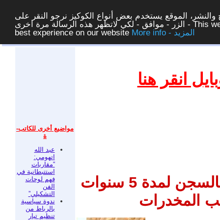
والنشر، الموقع يستخدم بعض أنواع الكوكيز نرجو النقر على
الزر - موافق - لكي لاتظهر هذه الرسالة مرة اخرى - This website uses cookies to ensure you get the
More info - المزيد
best experience on our website
غلق
يل انقر هنا
مواضيع أخرى للكاتب-
ة
عبد الله
اتهومي:
“مقاربات
استتبطانية في
من المحتمل الحُكم على كوري بالسجن لمدة 5 سنوات
فهم لوحات
الفن
التشكيلي”
يب المخدرات
ندوة سياسية
بالرباط من
تنظيم تيار