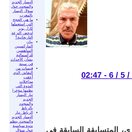
اليسار الجديد
والمتجدد حول
سؤال اليسار
بالمغرب
ما هي الحجج
التي استعملها
كارل بوبر
لدحض النزعة
التاريخانية؟
بيان
الماركسيين
المناهضين
للرأسمالية
بشأن الأحداث
في سبتة
قبسات من
النقاش الذي
أعقب
مداخلات
الندوة التي
نظمها مؤخرا
تيار اليسار
الجديد
والمتجدد
بالرباط
الرباط: تيار
اليسار الجديد
والمتجدد ينظم
ندوة سياسية
، المتسابقة السابقة في
حول سؤال