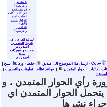
السادس
والأربعون)
قراءة ناقدة
في كتاب -كنت
اتحاديا- لعبد
الجليل باحدو
(الجزء
الخامس
والأربعون)
الموقع الفرعي في
الحوار المتمدن :
أحمد رباص
بحث :مواضيع ذات
صلة:
أحمد رباص
نسخ - Copy
ارسل هذا الموضوع الى صديق
|
حفظ - ورد
|
|
تاب / كاتبات الحوار المتمدن
|
قواعد نظام التعليقات والتصويت
|
لمتمدن
ورة رأي الحوار المتمدن ، و
 يتحمل الحوار المتمدن اي
 جراء نشرها