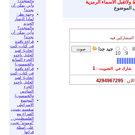
والمتجدد؟
 ولاتقبل الاسماء الرمزية
وأين يمكن أن
ى الموضوع
نجده؟
وجهة نظر:
لماذا اليسار
الجديد
والمتجدد؟
وأين يمكن أن
نجده؟
 المشاركين فيه
قراءة ناقدة
في كتاب- كنت
8
جيد جدا
اتحاديا- لعبد
10
9
الجليل باحدو
(الجزء السابع
والخمسون)
1
قراءة ناقدة
شارك في التصويت :
في كتاب -كنت
اتحاديا- لعبد
لان :
4294967295
الجليل باحدو
(الجزء
السادس
والخمسون)
المجتمع
الإسرائيلي
منقسم بسبب
الصراع مع
الفلسطينيين..
“لوموند” تجيب
على أسئلة
قرائها