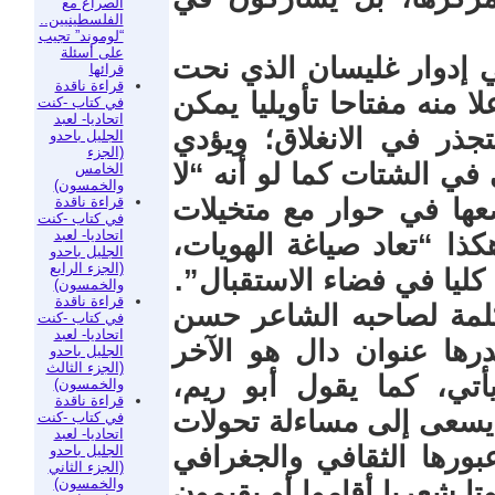
الصراع مع
الفلسطينيين..
“لوموند” تجيب
على أسئلة
إدوار غليسان الذي نحت
قرائها
قراءة ناقدة
ا منه مفتاحا تأويليا يمكن
في كتاب -كنت
اتحاديا- لعبد
جذر في الانغلاق؛ ويؤدي
الجليل باحدو
(الجزء
 في الشتات كما لو أنه “لا
الخامس
والخمسون)
قراءة ناقدة
عها في حوار مع متخيلات
في كتاب -كنت
اتحاديا- لعبد
ذا “تعاد صياغة الهويات،
الجليل باحدو
(الجزء الرابع
كليا في فضاء الاستقبال”.
والخمسون)
قراءة ناقدة
طالعنا كلمة لصاحبه الشاعر حسن
في كتاب -كنت
اتحاديا- لعبد
ا عنوان دال هو الآخر
الجليل باحدو
(الجزء الثالث
أتي، كما يقول أبو ريم،
والخمسون)
قراءة ناقدة
سعى إلى مساءلة تحولات
في كتاب -كنت
اتحاديا- لعبد
بورها الثقافي والجغرافي
الجليل باحدو
(الجزء الثاني
والخمسون)
تا شعريا أقاموا أو يقيمون