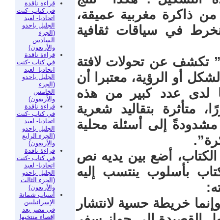
قراءة ناقدة
في كتاب -كنت
ل من ذاكرة مغربية عميقة،
اتحاديا- لعبد
الجليل باحدو
خرط في سياقات ثقافية
(الجزء
السادس
والأربعون)
قراءة ناقدة
تكشف عن تحولات لافتة
في كتاب -كنت
اتحاديا- لعبد
شكل أو الرؤية، معتبرا أن
الجليل باحدو
(الجزء
ا لدى عدد كبير من هذه
الخامس
والأربعون)
ا، متأثرة بتقاليد شعرية
قراءة ناقدة
في كتاب -كنت
اتحاديا- لعبد
مشدودةً إلى أسئلة محلية
الجليل باحدو
(الجزء الرابع
رة”.
والأربعون)
قراءة ناقدة
الكتاب، أضع بين يديه نص
في كتاب -كنت
اتحاديا- لعبد
اب بأسلوب ينتسب إليه
الجليل باحدو
(الجزء الثالث
ه:
والأربعون)
أسباب شماتة
نما خريطة حسية لانتشار
الإسرائيليين
في مصر بعد
ل القصيدة إلى جواز سفر
إقصاء منتخبها