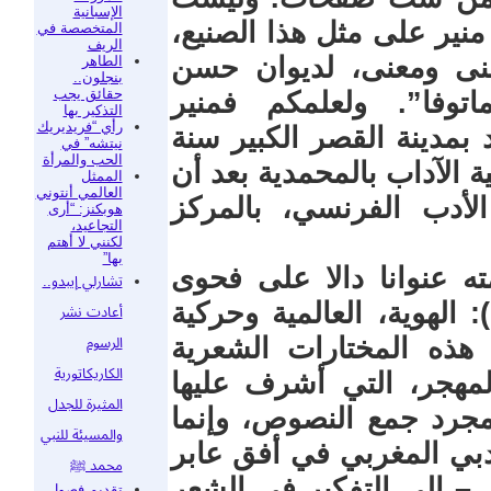
الإسبانية
منير على مثل هذا الصنيع،
المتخصصة في
الريف
نى ومعنى، لديوان حسن
الطاهر
بنجلون..
حقائق يجب
توفا”. ولعلمكم فمنير
التذكير بها
رأي “فريديريك
بمدينة القصر الكبير سنة
نيتشه” في
الحب والمرأة
ية الآداب بالمحمدية بعد أن
الممثل
العالمي أنتوني
الأدب الفرنسي، بالمركز
هوبكنز: “أرى
التجاعيد،
لكنني لا أهتم
بها”
ه عنوانا دالا على فحوى
تشارلي إيبدو..
 الهوية، العالمية وحركية
أعادت نشر
 هذه المختارات الشعرية
الرسوم
الكاريكاتورية
لمهجر، التي أشرف عليها
المثيرة للجدل
جرد جمع النصوص، وإنما
والمسيئة للنبي
دبي المغربي في أفق عابر
محمد ﷺ
ر – إلى التفكير في الشعر
تقديم فصول