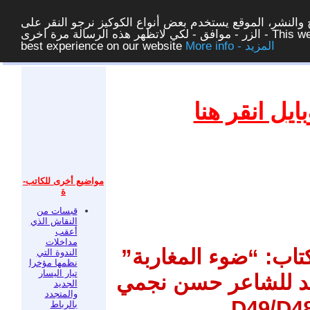
والنشر، الموقع يستخدم بعض أنواع الكوكيز نرجو النقر على
الزر - موافق - لكي لاتظهر هذه الرسالة مرة اخرى - This website uses cookies to ensure you get the
More info - المزيد
best experience on our website
غلق
يل انقر هنا
مواضيع أخرى للكاتب-
ة
قبسات من
النقاش الذي
أعقب
مداخلات
تاب: “ضوء المغاربة”
الندوة التي
نظمها مؤخرا
تيار اليسار
يد للشاعر حسن نجمي
الجديد
والمتجدد
بالرباط