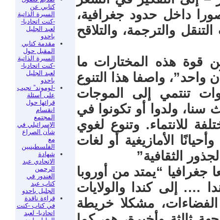
كتابي عن
ورا داخل حدود جغرافية،
السيرة الذاتية
-كنت اتحاديا-
 التنقل والترجمة، والتلاقح
لعبد الجليل
باحدو
مقدمة كتابي
المقبل حول
السيرة الذاتية
ن قوة هذه المختارات ما
-كنت اتحاديا-
لعبد الجليل
ن واحد”، واصفا هذا التنوع
باحدو
-لوموند” تجيب
صوات تنتمي إلى الموجات
على أسئلة
قرائها حول
سنا، ولدوا أو تكونوا في
انقسام
المجتمع
لفة للانتماء. وتنوع لغوي
الإسرائيلي في
شأن الصراع
حيانًا الأمازيغية أو لغات
مع
الفلسطينيين
جذور الثقافية”
شهادة
الاتحادي عبد
ا جغرافيا “يمتد من أوروبا
الرحمن
الغندور في
كتاب عبد
لندا …. إلى كندا والولايات
الجليل باحدو
قراءة ناقدة
 الفضاءات، مشكلا خريطة
في كتاب -كنت
اتحاديا- لعبد
ة ثالثة وأخيرة، هو، كما