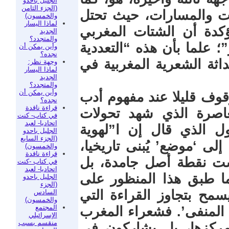
الجليل باحدو
(الجزء الثامن
ت والمسارات، حيث تحتل
والخمسون)
لماذا اليسار
ؤكدة أن الشتات المغربي
الجديد
والمتجدد؟
؛ علما بأن هذه “التعددية
وأين يمكن أن
نجده؟
ثة الشعرية المغربية في
وجهة نظر:
لماذا اليسار
الجديد
والمتجدد؟
وأين يمكن أن
وف قليلا عند مفهوم أدب
نجده؟
قراءة ناقدة
عاصرة الذي شهد تحولات
في كتاب- كنت
اتحاديا- لعبد
 الذي قال إن ا”لهوية
الجليل باحدو
(الجزء السابع
لى ‘موضع’ يُبنى تاريخيا،
والخمسون)
قراءة ناقدة
ست نقطة أصل جامدة، بل
في كتاب -كنت
اتحاديا- لعبد
ما طبق هذا المنظور على
الجليل باحدو
(الجزء
سمح بتجاوز القراءة التي
السادس
والخمسون)
المجتمع
المنفى’. فشعراء المغرب
الإسرائيلي
منقسم بسبب
 مركزها، بل يشاركون في