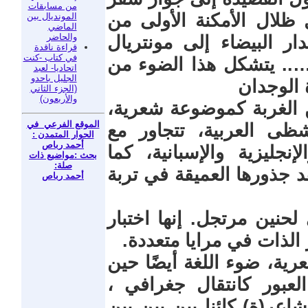
من مسابقات
ظلال الأمكنة الأولى من
المونديال بين
الماضي
والحاضر
ر البيضاء إلى مونتريال
قراءة ناقدة
في كتاب -كنت
….. يتشكل هذا الضوء من
اتحاديا- لعبد
الجليل باحدو
 الوجدان
(الجزء الثاني
والأربعون)
 الغربة كموضوعة شعرية،
الموقع الفرعي في
شظى العربية، تتجاور مع
الحوار المتمدن :
أحمد رباص
إنجليزية والإسبانية، كما
بحث :مواضيع ذات
صلة:
 جذورها العميقة في تربة
أحمد رباص
نين مرتجل. إنها اختبار
 الذات في مرايا متعددة.
رية، ضوء اللغة أيضًا حين
لعبور كانتقال جغرافي ،
ر(ة) كائنا بين بين بين