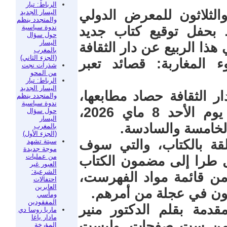
الرباط: تيار
الثلاثون للمعرض الدولي
اليسار الجديد
والمتجدد ينظم
ندوة سياسية
ط بحفل توقيع كتاب جديد
حول سؤال
اليسار
ا الربيع عن دار الثقافة
بالمغرب
(الجزء الثاني)
 المغاربة: قصائد تعبر
شذرات نجت
من المحو
الرباط: تيار
اليسار الجديد
يث تعرض دار الثقافة حصاد مطابعها،
والمتجدد ينظم
ندوة سياسية
وبحضور المؤلف، أقيم ذلك الحفل يوم الأحد 8 ماي 2026،
حول سؤال
اليسار
لخامسة والسادسة.
بالمغرب
(الجزء الأول)
سبتة تشهد
قة بالكتاب، والتي سوف
موجة جديدة
من عمليات
ول طرا إلى مضمون الكتاب
العبور غير
الشرعية:
ا من قائمة مواد الفهرست،
احتفالات
العابرين
نون في عجلة من أمرهم.
ومآسي
المفقودين
قدمة بقلم الدكتور منير
ماريا روسا دي
مادار ياغا
 من ست صفحات. وليست
المؤرخة