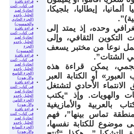
قراءة ناقدة
في كتاب -كنت
لمانيا، إيطاليا، بلجيكا،
اتحاديا- لعبد
الجليل باحدو
ية)”.
(الجزء الحادي
والخمسون)
غرافي وحده، إذ يمتد إلى
قراءة ناقدة
في كتاب -كنت
 التكوين الثقافي، وإلى
اتحاديا- لعبد
الجليل باحدو
عمل نوعا من مختبر يسعف
(الجزء
الخمسون)
ي الشتات”.
قراءة ناقدة
في كتاب -كنت
اتحاديا- لعبد
نجمي، يمكن قراءة هذه
الجليل باحدو
(الجزء التاسع
لعبور» أو الكتابة العبر
والأربعون)
قراءة ناقدة
لانتماء الأحادي لتشتغل
في كتاب -كنت
اتحاديا- لعبد
ت والهويات. وإذ “يكتب
الجليل باحدو
(الجزء الثامن
 بالعربية والأمازيغية
والأربعون)
قراءة ناقدة
 منطقة تماس بينها”، فهم
في كتاب- كنت
اتحاديا- لعبد
ى موضوع للكتابة نفسها،
الجليل باحدو
(الجزء السابع
 التشكيل”. هكذا “تُنتج
والأربعون)