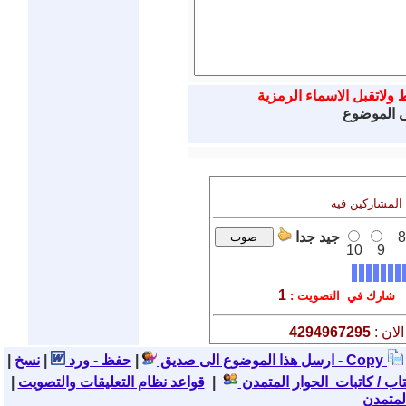
 ولاتقبل الاسماء الرمزية
ى الموضوع
 المشاركين فيه
8
جيد جدا
10
9
1
شارك في التصويت :
لان :
4294967295
نسخ - Copy
ارسل هذا الموضوع الى صديق
|
حفظ - ورد
|
|
تاب / كاتبات الحوار المتمدن
|
قواعد نظام التعليقات والتصويت
|
لمتمدن