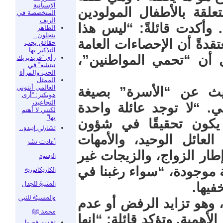
الإسبانية
لقة بالأطفال المولودين
المتخصصة في
الريف
. وأكدت قائلةً: “ليس هذا
الطاهر
بنجلون..
قدةً أن الإحصاءات العامة
حقائق يجب
التذكير بها
 أن “تحمي المواطنين”،
رأي “فريديريك
نيتشه” في
الحب والمرأة
الممثل
العالمي أنتوني
ديث عن “الأسرة” بصيغة
هوبكنز: “أرى
التجاعيد،
. “لا توجد عائلة واحدة
لكنني لا أهتم
بها”
يكون تحقيقًا في شؤون
تشارلي إيبدو..
 العائل الوحيد، والأمهات
أعادت نشر
طار الزواج، والزيجات غير
الرسوم
 موجودة، “سواء رغبنا في
الكاريكاتورية
المثيرة للجدل
فيها.
والمسيئة للنبي
، وهو تزايد الرفض أو عدم
محمد ﷺ
الأهمية. وتؤكد قائلة: “إنها
تقديم فصول