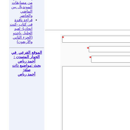
من مسابقات
المونديال بين
الماضي
والحاضر
قراءة ناقدة
في كتاب -كنت
اتحاديا- لعبد
الجليل باحدو
(الجزء الثاني
*
والأربعون)
*
الموقع الفرعي في
الحوار المتمدن :
*
أحمد رباص
بحث :مواضيع ذات
صلة:
أحمد رباص