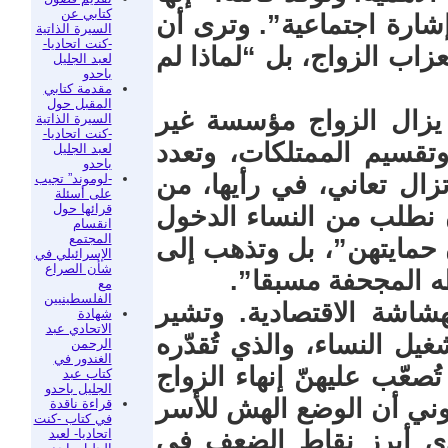
كتابي عن
ارة اجتماعية”. وترى أن
السيرة الذاتية
-كنت اتحاديا-
اب الزواج، بل “لماذا لم
لعبد الجليل
باحدو
مقدمة كتابي
المقبل حول
 يزال الزواج مؤسسة غير
السيرة الذاتية
-كنت اتحاديا-
 وتقسيم الممتلكات، وتعدد
لعبد الجليل
باحدو
تزال تعاني، في رأيها، من
-لوموند” تجيب
على أسئلة
قرائها حول
أن نطلب من النساء الدخول
انقسام
المجتمع
 حمايتهن”، بل وتذهب إلى
الإسرائيلي في
شأن الصراع
ه المجحفة مسبقا”.
مع
الفلسطينيين
شاشة الاقتصادية. وتشير
شهادة
الاتحادي عبد
ل النساء، والذي تُقدّره
الرحمن
الغندور في
لية تُصعّب عليهنّ إنهاء الزواج
كتاب عبد
الجليل باحدو
ني أن الوضع الهش للأسر
قراءة ناقدة
في كتاب -كنت
اتحاديا- لعبد
حدى أبرز نقاط الضعف في