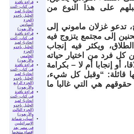
قراءة ناقدة
لهم على هذا النوع من
في كتاب -كنت
اتحاديا- لعبد
الجليل باحدو
(الجزء
السادس
، تدعو غزلان ماموني إلى
والأربعون)
قراءة ناقدة
لحنين إلى مجتمع يتزوج فيه
في كتاب -كنت
اتحاديا- لعبد
طلاق، ويكثر فيه إنجاب
الجليل باحدو
(الجزء
ّن كل فرد من اختيار حياته
الخامس
والأربعون)
، أو إنجابا أم لا – بكرامة
قراءة ناقدة
في كتاب -كنت
ها قائلة: “وقبل كل شيء،
اتحاديا- لعبد
الجليل باحدو
قوقهم هي التي غالبا ما
(الجزء الرابع
والأربعون)
قراءة ناقدة
في كتاب -كنت
اتحاديا- لعبد
الجليل باحدو
(الجزء الثالث
والأربعون)
أسباب شماتة
الإسرائيليين
في مصر بعد
إقصاء منتخبها