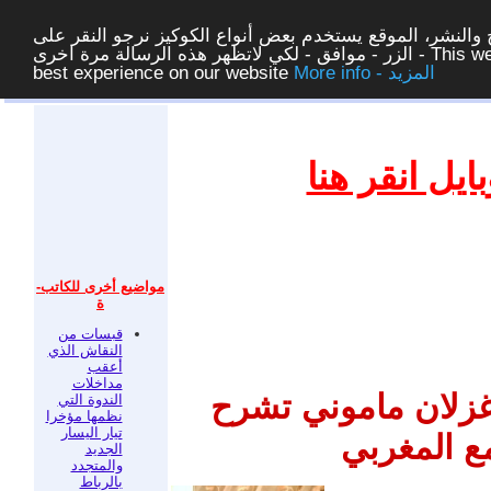
والنشر، الموقع يستخدم بعض أنواع الكوكيز نرجو النقر على
الزر - موافق - لكي لاتظهر هذه الرسالة مرة اخرى - This website uses cookies to ensure you get the
More info - المزيد
best experience on our website
غلق
يل انقر هنا
مواضيع أخرى للكاتب-
ة
قبسات من
النقاش الذي
أعقب
مداخلات
غزلان ماموني تشرح
الندوة التي
نظمها مؤخرا
تيار اليسار
ع المغربي
الجديد
والمتجدد
بالرباط