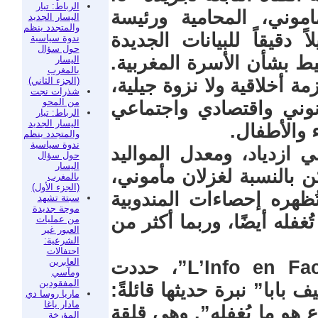
الرباط: تيار
ماموني، المحامية ورئيسة
اليسار الجديد
والمتجدد ينظم
 دقيقاً للبيانات الجديدة
ندوة سياسية
حول سؤال
يط بشأن الأسرة المغربية.
اليسار
بالمغرب
(الجزء الثاني)
ة أخلاقية ولا نزوة جيلية،
شذرات نجت
من المحو
ني واقتصادي واجتماعي
الرباط: تيار
اليسار الجديد
 والأطفال.
والمتجدد ينظم
ندوة سياسية
 ازدياد، ومعدل المواليد
حول سؤال
اليسار
 بالنسبة لغزلان مأموني،
بالمغرب
(الجزء الأول)
ظهره إحصاءات المندوبية
سبتة تشهد
موجة جديدة
فله أيضًا، وربما أكثر من
من عمليات
العبور غير
الشرعية:
احتفالات
العابرين
منذ بداية مقابلتها على برنامج “L’Info en Face”، حددت
ومآسي
المفقودين
بابا” نبرة حديثها قائلةً:
ماريا روسا دي
مادار ياغا
ع هو ما يُغفله”. وهي قلقة
المؤرخة