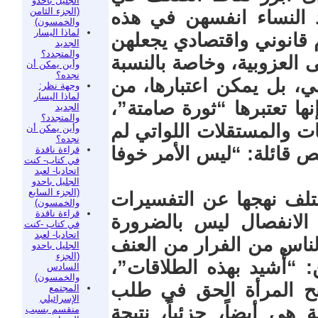
الجليل باحدو
(الجزء الثامن
د النساء انفسهن في هذه
والخمسون)
لماذا اليسار
 قانوني واقتصادي يجعلهن
الجديد
والمتجدد؟
ى العزوبية، وخاصة بالنسبة
وأين يمكن أن
نجده؟
ي، بل يمكن اعتبارها، من
وجهة نظر:
لماذا اليسار
نها تعتبرها “ثورة صامتة”،
الجديد
والمتجدد؟
لمات والمستقلات اللواتي لم
وأين يمكن أن
نجده؟
ص قائلة: “ليس الأمر خوفا
قراءة ناقدة
في كتاب- كنت
اتحاديا- لعبد
الجليل باحدو
(الجزء السابع
ختلف نهجها عن التفسيرات
والخمسون)
قراءة ناقدة
 الانفصال ليس بالضرورة
في كتاب -كنت
اتحاديا- لعبد
الناس من الفرار من العنف
الجليل باحدو
(الجزء
: “أُشيد بهذه الطلاقات”،
السادس
والخمسون)
ً إلى أن إصلاح عام 2004 منح المرأة الحق في طلب
المجتمع
الإسرائيلي
ة هي أيضاً، جزئياً، نتيجة
منقسم بسبب