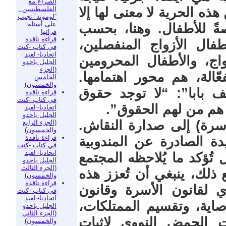
الصراع مع
الفلسطينيين..
ذه الحرية لا معنى لها إلا
“لوموند” تجيب
على أسئلة
صةً للأطفال. وهنا، بحسب
قرائها
قراءة ناقدة
فال الأزواج المنفصلين،
في كتاب -كنت
اتحاديا- لعبد
اج، والأطفال المحرومين
الجليل باحدو
(الجزء
عّالة، هم محور اهتمامها.
الخامس
والخمسون)
 بابا”: “لا توجد حقوق
قراءة ناقدة
في كتاب -كنت
 هم من لهم الحقوق”.
اتحاديا- لعبد
الجليل باحدو
أسرة) إلى صدارة النقاش.
(الجزء الرابع
والخمسون)
قراءة ناقدة
دة الصادرة عن المندوبية
في كتاب -كنت
اتحاديا- لعبد
 تُؤكد ما يُلاحظه المجتمع
الجليل باحدو
(الجزء الثالث
ذلك، ينبغي أن تُعزز هذه
والخمسون)
قراءة ناقدة
ري لقانون الأسرة وقانون
في كتاب -كنت
اتحاديا- لعبد
صاية، وتقسيم الممتلكات،
الجليل باحدو
(الجزء الثاني
 الحمض النووي لإثبات
والخمسون)