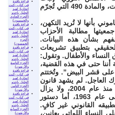
قراءة ناقدة
النسب، وزواج الأطفال، وتعدد الزوجات، والمادة 490 التي تُجرّم
في كتاب -كنت
اتحاديا- لعبد
الجليل باحدو
(الجزء الحادي
والخمسون)
وني بأنها لا تُريد التكهن،
قراءة ناقدة
في كتاب -كنت
عيتها مطالبة الأحزاب
اتحاديا- لعبد
الجليل باحدو
هم بشأن هذه البيانات.
(الجزء
الخمسون)
لحقيقي بتطبيق تشريعات
قراءة ناقدة
في كتاب -كنت
2 وتحمي حقوق النساء والأطفال. وتقول:
اتحاديا- لعبد
الجليل باحدو
ة أننا حتى في هذه القضية،
(الجزء التاسع
والأربعون)
على قشر البيض”. وتُختتم
قراءة ناقدة
في كتاب -كنت
اتحاديا- لعبد
ك العاجل. لم يشهد قانون
الجليل باحدو
(الجزء الثامن
الأسرة (المدونة) أي إصلاح جوهري منذ عام 2004، ولا يزال
والأربعون)
قراءة ناقدة
القانون الجنائي، في هيكله، يعود إلى عام 1963، أما دستور
في كتاب- كنت
اتحاديا- لعبد
تطبيقه القانوني غير كافٍ.
الجليل باحدو
(الجزء السابع
ى النساء اللواتي يعانين،
والأربعون)