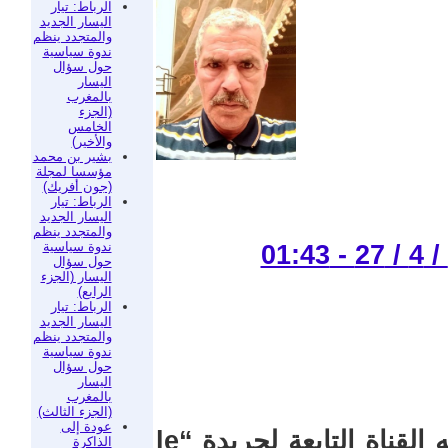
الرباط: تيار
اليسار الجديد
والمتجدد ينظم
ندوة سياسية
حول سؤال
اليسار
بالمغرب
(الجزء
الخامس
والأخير)
بشير بن محمد
مؤسسا لمجلة
(جون أفريك)
الرباط: تيار
اليسار الجديد
والمتجدد ينظم
ندوة سياسية
حول سؤال
اليسار (الجزء
الرابع)
الرباط: تيار
اليسار الجديد
والمتجدد ينظم
ندوة سياسية
حول سؤال
اليسار
بالمغرب
(الجزء الثالث)
عودة إلى
في برنامج “l’info en face الذي تبثه القناة التابعة لجريدة “le
الذاكرة