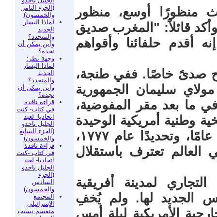
الجليل باحدو
(الجزء الثامن
لث منظورًا أوسع، منظور
والخمسون)
لماذا اليسار
كد قائلاً: "المغرب صديق
الجديد
والمتجدد؟
ه أقدم حلفائنا وأقواهم
وأين يمكن أن
نجده؟
وجهة نظر:
لماذا اليسار
 صدىً خاصًا. ففي طنجة،
الجديد
والمتجدد؟
احل مولاي سليمان الجمهورية
وأين يمكن أن
نجده؟
 في ما بعد مقر المفوضية،
قراءة ناقدة
في كتاب- كنت
اتحاديا- لعبد
ية وطنية أمريكية الوحيدة
الجليل باحدو
(الجزء السابع
في الخارج. قبل ذلك بأربعة وأربعين عامًا، وتحديدًا عام ١٧٧٧،
والخمسون)
قراءة ناقدة
 العالم تعترف باستقلال
في كتاب -كنت
اتحاديا- لعبد
الجليل باحدو
(الجزء
لتجاري لمدينة أفريقية
السادس
والخمسون)
الجديد لها. ولم يُخفِ
المجتمع
الإسرائيلي
رجية الأمريكية ليلة أمس
منقسم بسبب