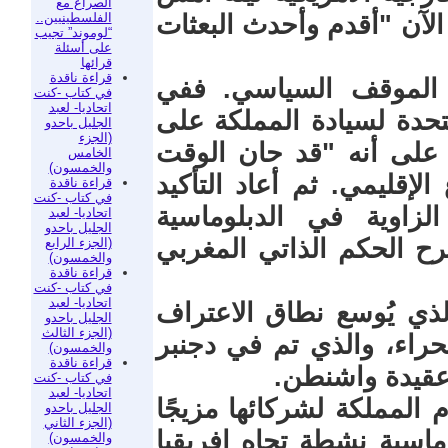
الصراع مع
الفلسطينيين..
لآن "أقدم وأحدث البعثات
“لوموند” تجيب
على أسئلة
قرائها
قراءة ناقدة
 الموقف السياسي. ففي
في كتاب -كنت
اتحاديا- لعبد
حدة لسيادة المملكة على
الجليل باحدو
(الجزء
 على أنه "قد حان الوقت
الخامس
والخمسون)
إقليمي. ثم أعاد التأكيد
قراءة ناقدة
في كتاب -كنت
زاوية في الدبلوماسية
اتحاديا- لعبد
الجليل باحدو
رح الحكم الذاتي المغربي
(الجزء الرابع
والخمسون)
قراءة ناقدة
في كتاب -كنت
اتحاديا- لعبد
الذي يُوسع نطاق الاعتراف
الجليل باحدو
(الجزء الثالث
حراء، والذي تم في دجنبر
والخمسون)
قراءة ناقدة
في كتاب -كنت
اتحاديا- لعبد
 المملكة لشركائها مزيجًا
الجليل باحدو
(الجزء الثاني
ماسية نشطة تجاه إفريقيا
والخمسون)