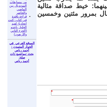
من مسابقات
نهما: خيط صداقة مثالية
المونديال بين
الماضي
فال بمرور مئتين وخمسين
والحاضر
قراءة ناقدة
في كتاب -كنت
اتحاديا- لعبد
الجليل باحدو
(الجزء الثاني
والأربعون)
الموقع الفرعي في
الحوار المتمدن :
أحمد رباص
بحث :مواضيع ذات
صلة:
أحمد رباص
*
*