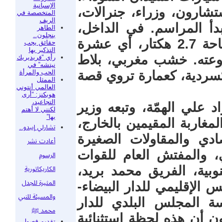
الإسبانية
ستشارون، وزراء، جنرالات،
المتخصصة في
الريف
دأ المراسم. في الداخل،
الطاهر
بنجلون..
يكشف المجمع، الذي يمتد على مساحة 2.7 هكتار، أي عشرة
حقائق يجب
التذكير بها
وعته. خشب مغربي، بلاط
رأي “فريديريك
نيتشه” في
الحب والمرأة
كسردية، كعمارة تروي قصة
الممثل
العالمي أنتوني
هوبكنز: “أرى
التجاعيد،
 علي الهمّة، وتبعه وزير
لكنني لا أهتم
بها”
مغاربة المقيمين بالخارج،
تشارلي إيبدو..
ادي والمقاولات الصغيرة
أعادت نشر
 والمفتش العام للقوات
الرسوم
وبية، الفريق محمد بريد،
الكاريكاتورية
المثيرة للجدل
 الإقليمي للدار البيضاء-
والمسيئة للنبي
 المجلس البلدي للدار
محمد ﷺ
ون أن هذه لحظة استثنائية
تقديم فصول