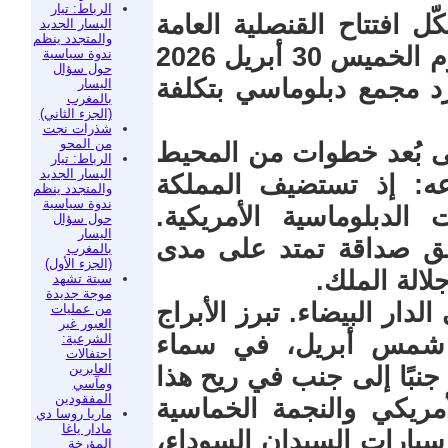
الرباط: تيار
ل افتتاح القنصلية العامة
اليسار الجديد
والمتجدد ينظم
الجديدة للولايات المتحدة الأمريكية يوم الخميس 30 أبريل 2026
ندوة سياسية
حول سؤال
جرد مجمع دبلوماسي بتكلفة
اليسار
بالمغرب
(الجزء الثاني)
شذرات نجت
من المحو
على بُعد خطوات من المحيط
الرباط: تيار
اليسار الجديد
ه: إذ تستضيف المملكة
والمتجدد ينظم
ندوة سياسية
الدبلوماسية الأمريكية.
حول سؤال
اليسار
مق صداقة تمتد على مدى
بالمغرب
(الجزء الأول)
سبتة تشهد
موجة جديدة
دار البيضاء. تبرز الأبراج
من عمليات
العبور غير
ن شمس أبريل، في سماء
الشرعية:
احتفالات
العابرين
نبًا إلى جنب في ريح هذا
ومآسي
المفقودين
 2026: العلم الأمريكي والنجمة الخماسية
ماريا روسا دي
مادار ياغا
يارات السيدان السوداء،
المؤرخة