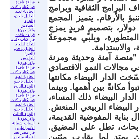
قراءة ناقدة
 البرامج الثقافية وبرامج
في كتاب -كنت
اتحاديا- لعبد
بؤ بالأرقام. يتميز المجمع
الجليل باحدو
(الجزء
السادس
لغت تكلفته 350 مليون دولار، بتصميمٍ فريدٍ يمزج
والأربعون)
قراءة ناقدة
 المتطورة، ويلبي مجموعةً
في كتاب -كنت
اتحاديا- لعبد
، والاستدامة.
الجليل باحدو
(الجزء
 "منصة آمنة وحديثة ومرنة
الخامس
والأربعون)
في مجالات النمو الاقتصادي
قراءة ناقدة
في كتاب -كنت
ّخت الدار البيضاء مكانتها
اتحاديا- لعبد
الجليل باحدو
أ مكانةً بين أهمها. وبينما
(الجزء الرابع
والأربعون)
دار البيضاء ذلك المساء،
قراءة ناقدة
في كتاب -كنت
اتحاديا- لعبد
 البيضاء الربيعي المنعش.
الجليل باحدو
(الجزء الثالث
ل بناية المفوضية القديمة،
والأربعون)
أسباب شماتة
أبحاث، تطل على المضيق.
الإسرائيليين
في مصر بعد
 يمتد لما يقارب مئتين
إقصاء منتخبها