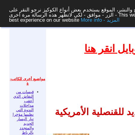
والنشر، الموقع يستخدم بعض أنواع الكوكيز نرجو النقر على
الزر - موافق - لكي لاتظهر هذه الرسالة مرة اخرى - This website uses cookies to ensure you get the
More info - المزيد
best experience on our website
غلق
يل انقر هنا
مواضيع أخرى للكاتب-
ة
قبسات من
النقاش الذي
أعقب
مداخلات
يد للقنصلية الأمريكية
الندوة التي
نظمها مؤخرا
تيار اليسار
الجديد
والمتجدد
بالرباط