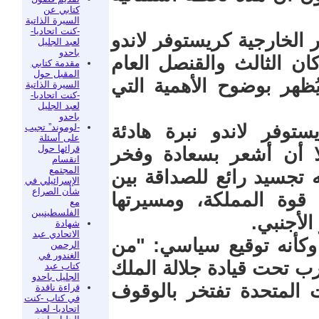
كتابي عن
السيرة الذاتية
-كنت اتحاديا-
الخارجية كريستوفر لاندو
لعبد الجليل
باحدو
ن الثالث والقنصل العام
مقدمة كتابي
المقبل حول
ظهر بوضوح الأهمية التي
السيرة الذاتية
-كنت اتحاديا-
لعبد الجليل
باحدو
توفر لاندو نبرة هادئة
-لوموند” تجيب
على أسئلة
قرائها حول
لا أن أشعر بسعادة وفخر
انقسام
المجتمع
نه تجسيد رائع للصداقة بين
الإسرائيلي في
شأن الصراع
 قوة المملكة، ومسيرتها
مع
الفلسطينيين
الأجنبي.
شهادة
الاتحادي عبد
 وكأنه توقيع سياسي: "من
الرحمن
الغندور في
رب تحت قيادة جلالة الملك
كتاب عبد
الجليل باحدو
 المتحدة تفتخر بالوقوف
قراءة ناقدة
في كتاب -كنت
اتحاديا- لعبد