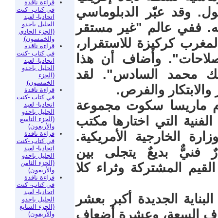
قراءة ناقدة
ل. وقد عبّر الدبلوماسي
في كتاب -كنت
اتحاديا- لعبد
الجليل باحدو
ه. ففي عالم "غير مستقر
(الجزء الحادي
والخمسون)
لمغرب كركيزة للاستقرار،
قراءة ناقدة
في كتاب -كنت
إصلاحات". وأضاف أن هذا
اتحاديا- لعبد
الجليل باحدو
ملك محمد السادس". لقد
(الجزء
الخمسون)
والابتكار والفرص.
قراءة ناقدة
في كتاب -كنت
ام ماريسا سكوت مجموعة
اتحاديا- لعبد
الجليل باحدو
لفنية التي اختارها مكتب
(الجزء التاسع
والأربعون)
زارة الخارجية الأمريكية.
قراءة ناقدة
في كتاب -كنت
اتحاديا- لعبد
فنيٌّ بديعٌ يتجلى بين
الجليل باحدو
(الجزء الثامن
قيم المشتركة وثراء كلا
والأربعون)
قراءة ناقدة
في كتاب- كنت
اتحاديا- لعبد
بناية الجديدة أكبر بعشر
الجليل باحدو
(الجزء السابع
اف السعة، وعشرة أضعاف
والأربعون)