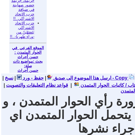
جريمة، جريمة
حضور صهاينة
في ضيافة
حزب الاتحاد
الاشتراكي..!!
حزب الاتحاد
الاشتراكي
يَتَصَهْيَنُ من
-وراء ظهرنا-..!!
الموقع الفرعي في
الحوار المتمدن :
حسن أحراث
بحث :مواضيع ذات
صلة:
حسن أحراث
نسخ - Copy
ارسل هذا الموضوع الى صديق
|
حفظ - ورد
|
|
تاب / كاتبات الحوار المتمدن
|
قواعد نظام التعليقات والتصويت
|
لمتمدن
ورة رأي الحوار المتمدن ، و
 يتحمل الحوار المتمدن اي
 جراء نشرها