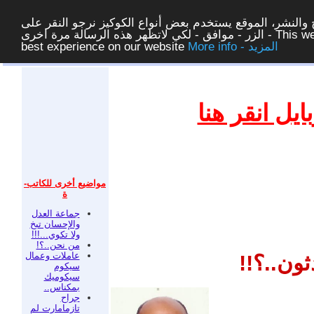
والنشر، الموقع يستخدم بعض أنواع الكوكيز نرجو النقر على
الزر - موافق - لكي لاتظهر هذه الرسالة مرة اخرى - This website uses cookies to ensure you get the
More info - المزيد
best experience on our website
غلق
ل انقر هنا
مواضيع أخرى للكاتب-
ة
جماعة العدل
والإحسان تبخ
ولا تكوي...!!!
من نحن..؟!
عاملات وعمال
ون..؟!!
سيكوم
سيكوميك
بمكناس..
جراح
تازمامارت لم