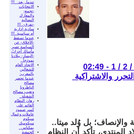
تندمل بعد...!!!
الانتخابات
-تجمع-
والمعارك
النضالية
-تفرق-..!!!
سادية إدارية
أم سياسية..!!!
عندما تسقط
-الأخلاق- عن
السياسة تصير
مأساةً، أحزابُ
-اليسار- ببلادنا
نموذجاً..
الاتحاد العام
للشغالين
بالمغرب:
تحرر والاشتراكية
عندما تحضر
مصالح
الباطرونا
وتغيب مصالح
الشغيلة..
رهان النظام
القائم على
كسر صمود
عاملات وعمال
سيكوم
الإنصاف؛ بل وُلد ميتا..
سيكوميك
بمكناس..
اد المنتدى، تأكد أن النظام
الجمعية