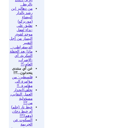
بالربط..
من دهاليز ابن
رشد بالدار
البيضاء
(موريزكو)
تعليق على
-نداء لفعل
موحد لقوى
اليسار من أجل
التغيير
الديمقراطي-..
ماذا بعد الحفلة
التنكرية، أي
-الإضراب
العام-؟!
عن أي منتدى
يتحدثون..؟!!
فلسطين: من
مؤامرة الى
مؤامرة..!!
تخلُّف/انحدار
العمل النقابي،
مسؤولية
من؟!!
خيط نار (حلم)
أم خيط دخان
(وهم)؟!!
السكوت عن
الجريمة