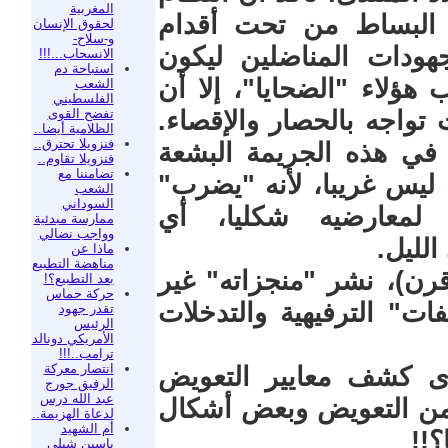
المغربية
البساط من تحت أقدام
لحقوق الإنسان
و-سلاح-
هودات المناضلين ليكون
الانسحاب...!!!
استباحة دم
 هؤلاء "الضحايا"، إلا أن
الشعب
الفلسطيني
تفضح القوى
تواجه بالحصار والإقصاء.
الظلامية أيضا..
فنزويلا تحترق..
في هذه الجريمة البشعة
فنزويلا تقاوم..
تضامننا مع
ليس غريبا، لأنه "يضرب"
الشعب
السوداني
ة لمعارضيه شكليا، أي
ممارسة مبدئية
وواجب نضالي
الليل.
ماذا عن
مناهضة التطبيع
عد 25 سنة (ربع قرن)، نشر "منجزاته" غير
بعد التطبيع؟!
حركة حماس
فات" الترفيهية والتدخلات
تقدر جهود
الرئيس
الأمريكي دونالد
ترامب..!!!
انتصار معركة
دى كشف معايير التعويض
الرفيق جورج
عبد الله درس
 من التعويض وبعض أشكال
لدعاة الهزيمة..
أم الشهيد
؟!!
ياسين شبلي