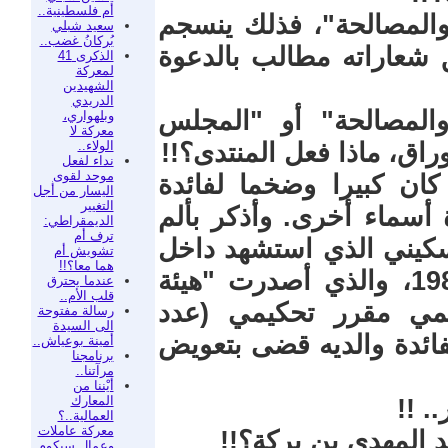
أم فلسطينية..
المصالحة"، فذلك ينسجم
سعيد شبلي
بُركانُ غضب..
فق شعاراته مطالب بالدعوة
الذكرى 41
لمعركة
الشهيدين
الدريدي
المصالحة" أو "المجلس
وبلهواري،
معركة لا
الولاء..
اق، ماذا فعل المنتدى؟!!
نداء لفعل
موحد لقوى
 كان كبيرا وضخما لفائدة
اليسار من أجل
التغيير
ة أسماء أخرى. وأذكر بألم
الديمقراطي:
ترف أم
سكيني الذي استشهد داخل
تشويش أم
هما معا؟!!
السجن ببني ملال في 19 يوليوز 1984، والذي أصدرت "هيئة
عندما يحترق
قلب الأم..
ُمي مقرر تحكيمي (عدد
رسالة مفتوحة
الى السيدة
س ع بتاريخ 15 يناير 2003) لفائدة والديه قضى بتعويض
أمينة بوعياش..
برنامجنا
مرآتنا..
أيْننا من
المعارك
. !!
العمالية..؟
معركة عاملات
د المهدي بن بركة؟!!
وعمال سيكوم