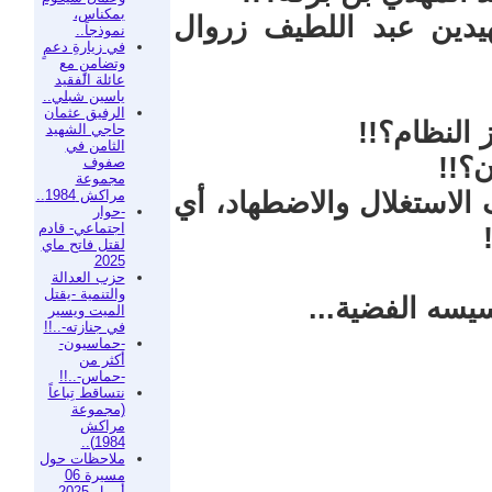
بمكناس،
يدين عبد اللطيف زروال
نموذجاً..
في زيارةِ دعمٍ
وتضامنٍ مع
عائلة الفقيد
ياسين شبلي..
الرفيق عثمان
 النظام؟!!
حاجي الشهيد
الثامن في
ن؟!!
صفوف
مجموعة
مراكش 1984..
الاستغلال والاضطهاد، أي
-حوار
اجتماعي- قادم
لقتل فاتح ماي
2025
حزب العدالة
والتنمية -يقتل
سيسه الفضية...
الميت ويسير
في جنازته-..!!
-حماسيون-
أكثر من
-حماس-..!!
نتساقط تِباعاً
(مجموعة
مراكش
1984)..
ملاحظات حول
مسيرة 06
أبريل 2025