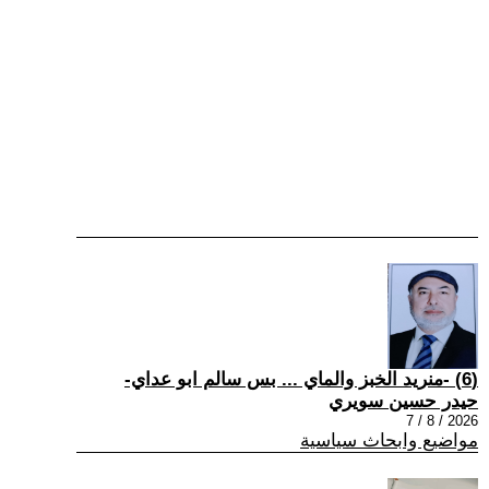
(6) -منريد الخبز والماي ... بس سالم ابو عداي-
حيدر حسين سويري
2026 / 8 / 7
مواضيع وابحاث سياسية