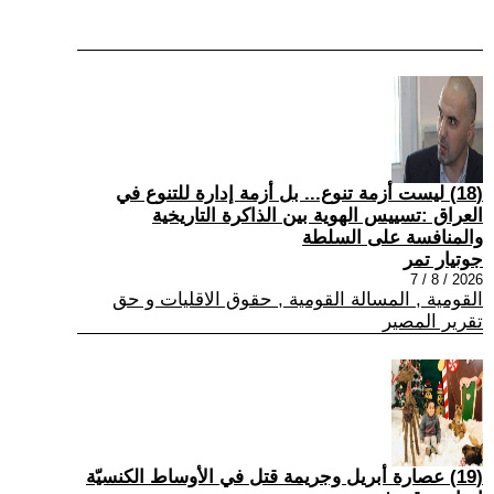
(18) ليست أزمة تنوع... بل أزمة إدارة للتنوع في
العراق :تسييس الهوية بين الذاكرة التاريخية
والمنافسة على السلطة
جوتيار تمر
2026 / 8 / 7
القومية , المسالة القومية , حقوق الاقليات و حق
تقرير المصير
(19) عصارة أبريل وجريمة قتل في الأوساط الكنسيّة