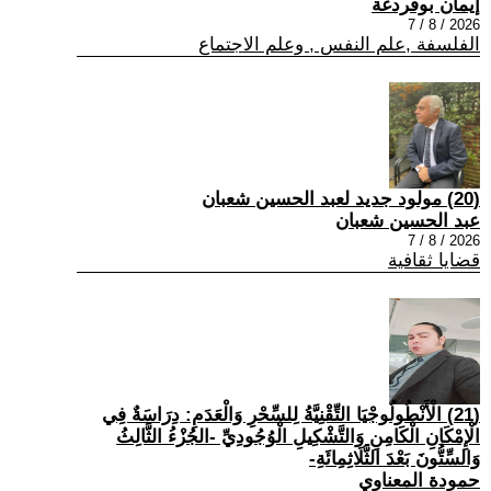
إيمان بوقردغة
2026 / 8 / 7
الفلسفة ,علم النفس , وعلم الاجتماع
(20) مولود جديد لعبد الحسين شعبان
عبد الحسين شعبان
2026 / 8 / 7
قضايا ثقافية
(21) الْأَنْطُولُوجْيَا التِّقْنِيَّةُ لِلسِّحْرِ وَالْعَدَمِ: دِرَاسَةٌ فِي
الْإِمْكَانِ الْكَامِنِ وَالتَّشْكِيلِ الْوُجُودِيِّ -الجُزْءُ الثَّالِثُ
وَالسِّتُّونَ بَعْدَ الثَّلَاثِمِائَةِ-
حمودة المعناوي