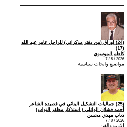
(24) اوراق (من دفتر مذكراتي) للراحل عامر عبد الله
(17)
كاظم الموسوي
2026 / 8 / 7
مواضيع وابحاث سياسية
(25) جماليات التشكيل البنائي في قصيدة الشاعر
أحمد فشلان الوائلي { استذكار مظفر النواب}
ذياب مهدي محسن
2026 / 8 / 7
الادب والفن