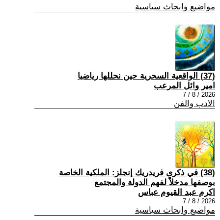
مواضيع وابحاث سياسية
(37) الواقعية السحرية حين نحللها رياضيا
امير وائل المرعب
2026 / 8 / 7
الادب والفن
(38) في ذكرى فريدريك إنجلز: الملكية الخاصة
بوصفها مدخلاً لفهم الدولة والمجتمع
اكرم عبد القيوم عباس
2026 / 8 / 7
مواضيع وابحاث سياسية