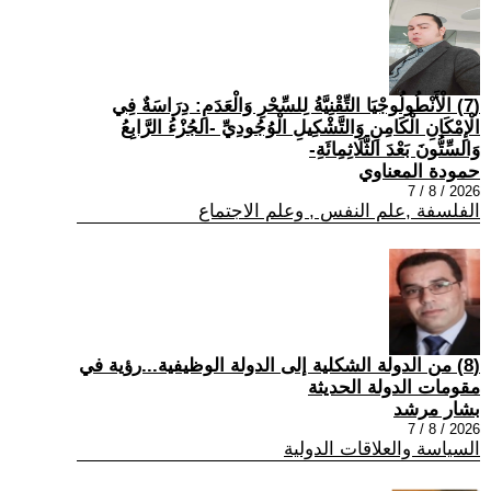
(7) الْأَنْطُولُوجْيَا التِّقْنِيَّةُ لِلسِّحْرِ وَالْعَدَمِ: دِرَاسَةٌ فِي
الْإِمْكَانِ الْكَامِنِ وَالتَّشْكِيلِ الْوُجُودِيِّ -الجُزْءُ الرَّابِعُ
وَالسِّتُّونَ بَعْدَ الثَّلَاثِمِائَةِ-
حمودة المعناوي
2026 / 8 / 7
الفلسفة ,علم النفس , وعلم الاجتماع
(8) من الدولة الشكلية إلى الدولة الوظيفية...رؤية في
مقومات الدولة الحديثة
بشار مرشد
2026 / 8 / 7
السياسة والعلاقات الدولية