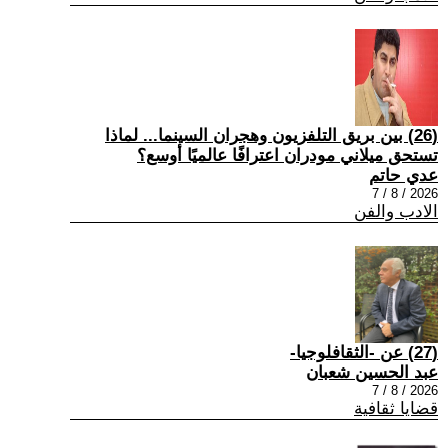
(26) بين بريق التلفزيون وهجران السينما... لماذا
تستحق ميلاني مودران اعترافًا عالميًا أوسع؟
عدي حاتم
2026 / 8 / 7
الادب والفن
(27) عن -الثقافلوجيا-
عبد الحسين شعبان
2026 / 8 / 7
قضايا ثقافية