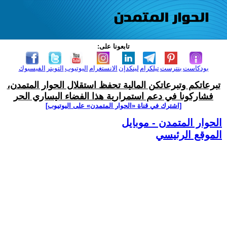
تابعونا على:
بودكاست
بنترست
تيلكرام
لينكدإن
الانستغرام
اليوتيوب
التويتر
الفيسبوك
تبرعاتكم وتبرعاتكن المالية تحفظ استقلال الحوار المتمدن،
فشاركونا في دعم استمرارية هذا الفضاء اليساري الحر
[اشترك في قناة ‫«الحوار المتمدن» على اليوتيوب]
الحوار المتمدن - موبايل
الموقع الرئيسي