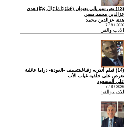
(13) نص سيريالي بعنوان (خَمْرُنَا مَا زَالَ عِنَبًا) هدى
عزالدين محمد.مصر.
هدى عزالدين محمد
2026 / 8 / 7
الادب والفن
(14) فيلم أندريه زفياغينتسيف -العودة- دراما عائلية
تعرض على خلفية غياب الأب
علي المسعود
2026 / 8 / 7
الادب والفن