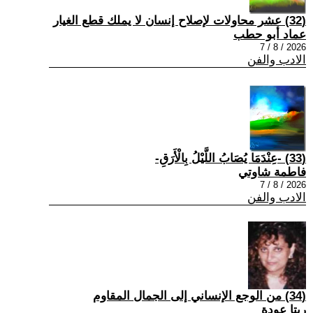
(32) عشر محاولات لإصلاح إنسان لا يملك قطع الغيار
عماد أبو حطب
2026 / 8 / 7
الادب والفن
(33) -عِنْدَمَا يُصَابُ اللَّيْلُ بِالْأَرَقِ-
فاطمة شاوتي
2026 / 8 / 7
الادب والفن
(34) من الوجع الإنساني إلى الجمال المقاوم
ريتا عودة