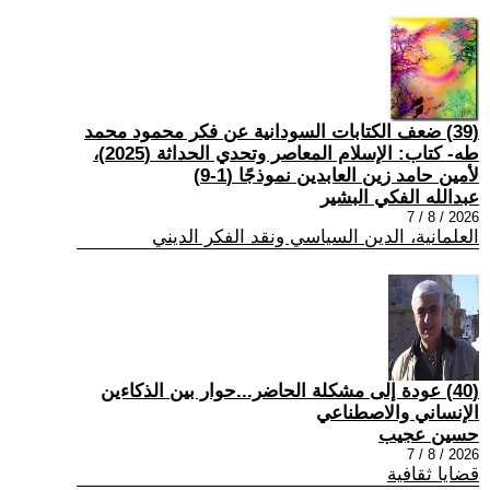
(39) ضعف الكتابات السودانية عن فكر محمود محمد
طه- كتاب: الإسلام المعاصر وتحدي الحداثة (2025)،
لأمين حامد زين العابدين نموذجًا (1-9)
عبدالله الفكي البشير
2026 / 8 / 7
العلمانية، الدين السياسي ونقد الفكر الديني
(40) عودة إلى مشكلة الحاضر...حوار بين الذكاءين
الإنساني والاصطناعي
حسين عجيب
2026 / 8 / 7
قضايا ثقافية