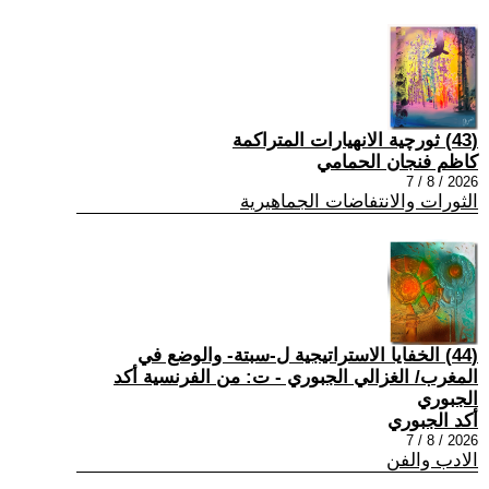
(43) ثورچية الانهيارات المتراكمة
كاظم فنجان الحمامي
2026 / 8 / 7
الثورات والانتفاضات الجماهيرية
(44) الخفايا الاستراتيجية ل-سبتة- والوضع في
المغرب/ الغزالي الجبوري - ت: من الفرنسية أكد
الجبوري
أكد الجبوري
2026 / 8 / 7
الادب والفن