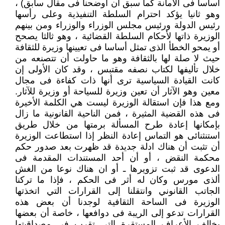
أساسا فى الأمانة كما سبق أن أوضحنا فى مقال سابق) ،
وهو ثانيا يؤكد احترام السلطة التنفيذية وعلى رأسها
رئيس الدولة ورئيس مجلس الوزراء والوزراء ومن بينهم
الوزيرة ذاتها لأحكام السلطة القضائية ، وهو ثالثا يصحح
أو يمحو الخطأ الذى تمثل أساسا فى تعيينها وزيرة للثقافة
حيث لا صلة لها بالثقافة وهو ما حاولت أن تتصنعه من
خلال تأليفها لكتاب نصفه مقتبس ، وقد كان الأولى إن
كانت القيادة السياسية ترى أنها ذات كفاءة فى مجال
معين وهو الآثار أن تعين وزيرة للسياحة أو وزيرة للآثار.
ومع هذا فإن استقالة الوزيرة ليست هي الكلمة الأخيرة
فى هذه القضية المثيرة ، فمن الناحية القانونية ما زال
بإمكانها إعادة طرح المسألة برمتها من خلال طريق
استنثنائى هو التماس إعادة النظر إذا استطاعت الوزيرة
أن تثبت أن هناك ادلة جديدة قد ظهرت بعد صدور حكم
محكمة النقض ، أو أن أحد المستندات المقدمة فى
الدعوى قد ثبت تزويرها ـ أو ان هناك نوعا من الغش
ألذى مورس وكان له أثر فى الحكم ، فإذا ما تركنا
الجاتب القانوني وانتقلنا إلى القرارات التي اتخذتها
الوزيرة فى الساحة الثقافية لوجدنا أن بعض هذه
القرارات تدعو إلى الريبة فى دوافعها ، خاصة أن بعضها
يخالف الأعراف المستقرة التي تقرب فى مصداقيتها