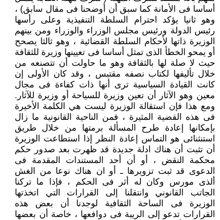
أساسا فى الأمانة كما سبق أن أوضحنا فى مقال سابق) ،
وهو ثانيا يؤكد احترام السلطة التنفيذية وعلى رأسها
رئيس الدولة ورئيس مجلس الوزراء والوزراء ومن بينهم
الوزيرة ذاتها لأحكام السلطة القضائية ، وهو ثالثا يصحح
أو يمحو الخطأ الذى تمثل أساسا فى تعيينها وزيرة للثقافة
حيث لا صلة لها بالثقافة وهو ما حاولت أن تتصنعه من
خلال تأليفها لكتاب نصفه مقتبس ، وقد كان الأولى إن
كانت القيادة السياسية ترى أنها ذات كفاءة فى مجال
معين وهو الآثار أن تعين وزيرة للسياحة أو وزيرة للآثار.
ومع هذا فإن استقالة الوزيرة ليست هي الكلمة الأخيرة
فى هذه القضية المثيرة ، فمن الناحية القانونية ما زال
بإمكانها إعادة طرح المسألة برمتها من خلال طريق
استنثنائى هو التماس إعادة النظر إذا استطاعت الوزيرة
أن تثبت أن هناك ادلة جديدة قد ظهرت بعد صدور حكم
محكمة النقض ، أو أن أحد المستندات المقدمة فى
الدعوى قد ثبت تزويرها ـ أو ان هناك نوعا من الغش
ألذى مورس وكان له أثر فى الحكم ، فإذا ما تركنا
الجاتب القانوني وانتقلنا إلى القرارات التي اتخذتها
الوزيرة فى الساحة الثقافية لوجدنا أن بعض هذه
القرارات تدعو إلى الريبة فى دوافعها ، خاصة أن بعضها