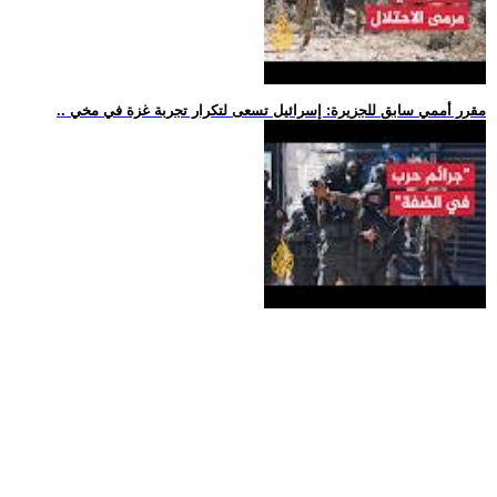
.. مقرر أممي سابق للجزيرة: إسرائيل تسعى لتكرار تجربة غزة في مخي