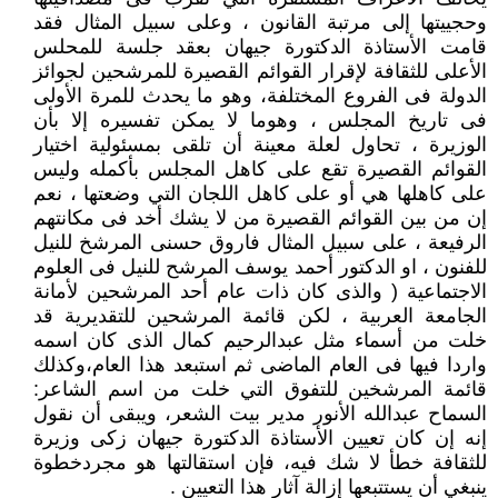
وحجييتها إلى مرتبة القانون ، وعلى سبيل المثال فقد
قامت الأستاذة الدكتورة جيهان بعقد جلسة للمحلس
الأعلى للثقافة لإقرار القوائم القصيرة للمرشحين لجوائز
الدولة فى الفروع المختلفة، وهو ما يحدث للمرة الأولى
فى تاريخ المجلس ، وهوما لا يمكن تفسيره إلا بأن
الوزيرة ، تحاول لعلة معينة أن تلقى بمسئولية اختيار
القوائم القصيرة تقع على كاهل المجلس بأكمله وليس
على كاهلها هي أو على كاهل اللجان التي وضعتها ، نعم
إن من بين القوائم القصيرة من لا يشك أخد فى مكانتهم
الرفيعة ، على سبيل المثال فاروق حسنى المرشخ للنيل
للفنون ، او الدكتور أحمد يوسف المرشح للنيل فى العلوم
الاجتماعية ( والذى كان ذات عام أحد المرشحين لأمانة
الجامعة العربية ، لكن قائمة المرشحين للتقديرية قد
خلت من أسماء مثل عبدالرحيم كمال الذى كان اسمه
واردا فيها فى العام الماضى ثم استبعد هذا العام،وكذلك
قائمة المرشخين للتفوق التي خلت من اسم الشاعر:
السماح عبدالله الأنور مدير بيت الشعر، ويبقى أن نقول
إنه إن كان تعيين الأستاذة الدكتورة جيهان زكى وزيرة
للثقافة خطأ لا شك فيه، فإن استقالتها هو مجردخطوة
ينبغي أن يستتبعها إزالة آثار هذا التعيين .