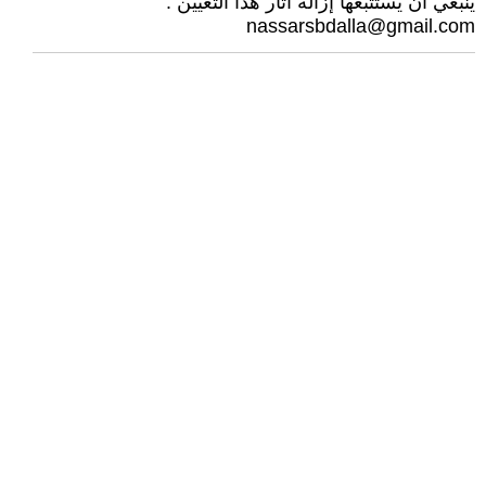
ينبغي أن يستتبعها إزالة آثار هذا التعيين .
nassarsbdalla@gmail.com