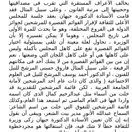
يخالف الأعراف المستقرة التي تقرب فى مصداقيتها
وحجييتها إلى مرتبة القانون ، وعلى سبيل المثال فقد
قامت الأستاذة الدكتورة جيهان بعقد جلسة للمحلس
الأعلى للثقافة لإقرار القوائم القصيرة للمرشحين لجوائز
الدولة فى الفروع المختلفة، وهو ما يحدث للمرة الأولى
فى تاريخ المجلس ، وهوما لا يمكن تفسيره إلا بأن
الوزيرة ، تحاول لعلة معينة أن تلقى بمسئولية اختيار
القوائم القصيرة تقع على كاهل المجلس بأكمله وليس
على كاهلها هي أو على كاهل اللجان التي وضعتها ، نعم
إن من بين القوائم القصيرة من لا يشك أخد فى مكانتهم
الرفيعة ، على سبيل المثال فاروق حسنى المرشخ للنيل
للفنون ، او الدكتور أحمد يوسف المرشح للنيل فى العلوم
الاجتماعية ( والذى كان ذات عام أحد المرشحين لأمانة
الجامعة العربية ، لكن قائمة المرشحين للتقديرية قد
خلت من أسماء مثل عبدالرحيم كمال الذى كان اسمه
واردا فيها فى العام الماضى ثم استبعد هذا العام،وكذلك
قائمة المرشخين للتفوق التي خلت من اسم الشاعر:
السماح عبدالله الأنور مدير بيت الشعر، ويبقى أن نقول
إنه إن كان تعيين الأستاذة الدكتورة جيهان زكى وزيرة
للثقافة خطأ لا شك فيه، فإن استقالتها هو مجردخطوة