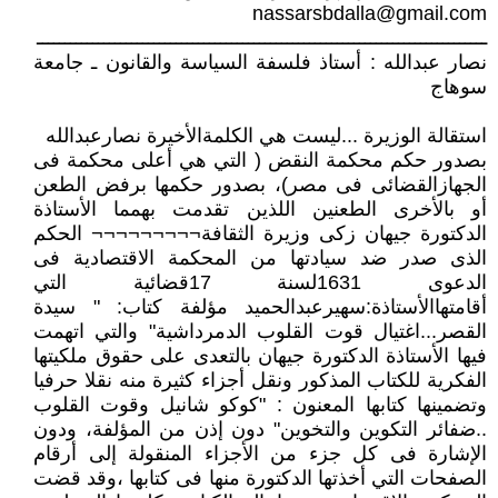
nassarsbdalla@gmail.com
ـــــــــــــــــــــــــــــــــــــــــــــــــــــــــــــــــــــــــــــــــ
نصار عبدالله : أستاذ فلسفة السياسة والقانون ـ جامعة
سوهاج
استقالة الوزيرة ...ليست هي الكلمةالأخيرة نصارعبدالله
بصدور حكم محكمة النقض ( التي هي أعلى محكمة فى
الجهازالقضائى فى مصر)، بصدور حكمها برفض الطعن
أو بالأخرى الطعنين اللذين تقدمت بهمما الأستاذة
الدكتورة جيهان زكى وزيرة الثقافة¬¬¬¬¬¬¬¬¬ الحكم
الذى صدر ضد سيادتها من المحكمة الاقتصادية فى
الدعوى 1631لسنة 17قضائية التي
أقامتهاالأستاذة:سهيرعبدالحميد مؤلفة كتاب: " سيدة
القصر...اغتيال قوت القلوب الدمرداشية" والتي اتهمت
فيها الأستاذة الدكتورة جيهان بالتعدى على حقوق ملكيتها
الفكرية للكتاب المذكور ونقل أجزاء كثيرة منه نقلا حرفيا
وتضمينها كتابها المعنون : "كوكو شانيل وقوت القلوب
..ضفائر التكوين والتخوين" دون إذن من المؤلفة، ودون
الإشارة فى كل جزء من الأجزاء المنقولة إلى أرقام
الصفحات التي أخذتها الدكتورة منها فى كتابها ،وقد قضت