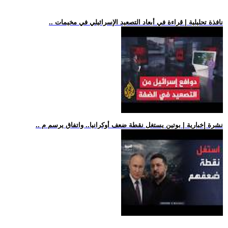
.. نافذة تحليلية | قراءة في أبعاد التصعيد الإسرائيلي في مخيمات
.. نشرة إخبارية | بوتين يستغل نقطة ضعف أوكرانيا.. واتفاق يرسم م