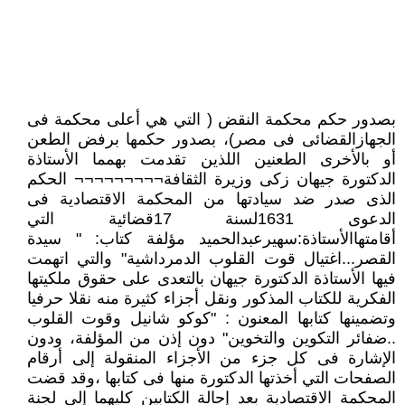
بصدور حكم محكمة النقض ( التي هي أعلى محكمة فى
الجهازالقضائى فى مصر)، بصدور حكمها برفض الطعن
أو بالأخرى الطعنين اللذين تقدمت بهمما الأستاذة
الدكتورة جيهان زكى وزيرة الثقافة¬¬¬¬¬¬¬¬¬ الحكم
الذى صدر ضد سيادتها من المحكمة الاقتصادية فى
الدعوى 1631لسنة 17قضائية التي
أقامتهاالأستاذة:سهيرعبدالحميد مؤلفة كتاب: " سيدة
القصر...اغتيال قوت القلوب الدمرداشية" والتي اتهمت
فيها الأستاذة الدكتورة جيهان بالتعدى على حقوق ملكيتها
الفكرية للكتاب المذكور ونقل أجزاء كثيرة منه نقلا حرفيا
وتضمينها كتابها المعنون : "كوكو شانيل وقوت القلوب
..ضفائر التكوين والتخوين" دون إذن من المؤلفة، ودون
الإشارة فى كل جزء من الأجزاء المنقولة إلى أرقام
الصفحات التي أخذتها الدكتورة منها فى كتابها ،وقد قضت
المحكمة الاقتصادية بعد إحالة الكتابين كليهما إلى لجنة