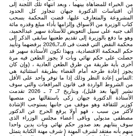
من الخبراء للمضاهاة بينهما ، وبعد انتهاء تلك اللجنة إلى
أن اقتباسات الدكتورة جيهان تتجاوز كل الحدود
المشروعة والمتعارف عليها، قضت المحكمة بسحب
كتاب الوزيرة من الأسواق وإلزامها بأداء مبلغ وقدره مائة
ألف جنيه على سبيل التعويض للأستاذة سهير عبدالحميد،
وهو ما دفع بالوزيرة إلى تقديم طعنيها سابقى الذكر إلى
محكمة النقض التي قضت فى 6ــ7ـ2026 برفضهما وتأييد
حكم المحكمة الاقتصادية، وبهذا تكون الأستاذة سهير قد
حصلت على حكم نهائي وبات لا يجوز الطعن فيه مرة
أخرى بأية طريقة من طرق الطعن العادية ، (وإن كان
يجوز إعادة طرحه أمام القضاء بطريقة استثنائية هي
:التماس إعادة النظر وذلك إذا ما توفر واحد على الأقل
من الشروط الواردة فى قانون المرافعات والتي سوف
نشير إليها بعد قليل)، وبتاريخ 7ـ 7 ـ 2026 تقدمت
الأستاذة الدكتورة جيهان زكى باستقالتها من منصبها
كوزير للثقافة وهو موقف من جانبها يستوجب الإشادة
لأكثر من سبب ، فهو أولا يرفع الحرج عن الدكتور
مصطفى مدبولى وباقى أعضاء مجلس الوزراء الذى
سوف ينتابهم بعد صدور حكم نهائي وبات يدين واحدا
منهم بأنه مفتقد لشرف المهنة ( شرف مهنة الكتابة يتمثل