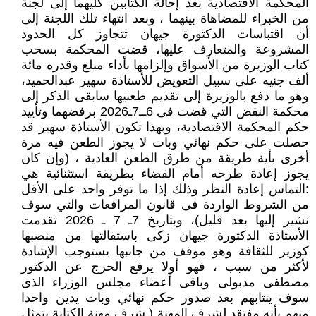
المحكمة الاقتصادية بعد إحالة الكتابين كليهما إلى لجنة
من الخبراء للمضاهاة بينهما ، وبعد انتهاء تلك اللجنة إلى
أن اقتباسات الدكتورة جيهان تتجاوز كل الحدود
المشروعة والمتعارف عليها، قضت المحكمة بسحب
كتاب الوزيرة من الأسواق وإلزامها بأداء مبلغ وقدره مائة
ألف جنيه على سبيل التعويض للأستاذة سهير عبدالحميد،
وهو ما دفع بالوزيرة إلى تقديم طعنيها سابقى الذكر إلى
محكمة النقض التي قضت فى 6ــ7ـ2026 برفضهما وتأييد
حكم المحكمة الاقتصادية، وبهذا تكون الأستاذة سهير قد
حصلت على حكم نهائي وبات لا يجوز الطعن فيه مرة
أخرى بأية طريقة من طرق الطعن العادية ، (وإن كان
يجوز إعادة طرحه أمام القضاء بطريقة استثنائية هي
:التماس إعادة النظر وذلك إذا ما توفر واحد على الأقل
من الشروط الواردة فى قانون المرافعات والتي سوف
نشير إليها بعد قليل)، وبتاريخ 7ـ 7 ـ 2026 تقدمت
الأستاذة الدكتورة جيهان زكى باستقالتها من منصبها
كوزير للثقافة وهو موقف من جانبها يستوجب الإشادة
لأكثر من سبب ، فهو أولا يرفع الحرج عن الدكتور
مصطفى مدبولى وباقى أعضاء مجلس الوزراء الذى
سوف ينتابهم بعد صدور حكم نهائي وبات يدين واحدا
منهم بأنه مفتقد لشرف المهنة ( شرف مهنة الكتابة يتمثل