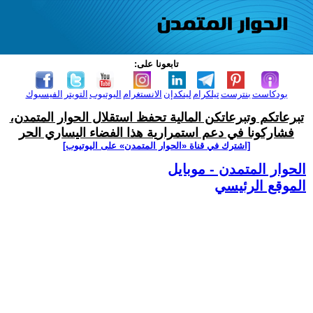
تابعونا على:
بودكاست
بنترست
تيلكرام
لينكدإن
الانستغرام
اليوتيوب
التويتر
الفيسبوك
تبرعاتكم وتبرعاتكن المالية تحفظ استقلال الحوار المتمدن،
فشاركونا في دعم استمرارية هذا الفضاء اليساري الحر
[اشترك في قناة ‫«الحوار المتمدن» على اليوتيوب]
الحوار المتمدن - موبايل
الموقع الرئيسي