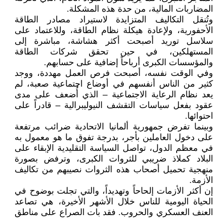
المضاربات المالية، من حدة هذه المشكلة.
وتُنقل التكاليف المتزايدة لاستيراد مصادر الطاقة
الأحفورية، ولإعادة هيكلة نظام الطاقة، وللاعتماد على
سلاسل توريد أصبحت أكثر هشاشة، مباشرة إلى
المستهلكين، في حين تحقق شركات الطاقة
والمؤسسات الكبرى أرباحاً إضافية على حسابهم.
وفي الوقت نفسه، أصبحت فرص العمل مهددة، ووجد
كثير من الناس أنفسهم في أوضاع اجتماعية صعبة، لم
يعد نظام الرعاية الاجتماعية – الذي أُضعف على مدى
عقود بفعل سياسات التقشف النيوليبرالية – قادراً على
احتوائها.
وبينما تفرض جمهورية ألمانيا الاتحادية ضرائب مرتفعة
على دخول العاملين بأجر، بدرجة تفوق ما هو معمول به
في معظم الدول، تواصل السياسة التقليدية الإبقاء على
البلاد كملاذ ضريبي للثروات الكبرى، وترفض بصورة
منهجية تحميل أصحاب هذه الثروات نصيبهم من تكاليف
الأزمة.
إن أكثر الأزمات إلحاحاً وتهديداً، والتي تجلت بوضوح في
الحياة اليومية للناس خلال الأشهر الأخيرة، هي تصاعد
العنف العسكري والحروب. فقد بات الصراع على مناطق