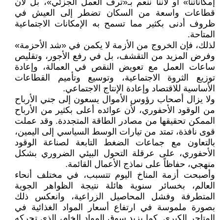
إمكاناتنا» أو لأننا ننعم بـ«ترف العمل الجزئي»، بل لأن
قطاعات واسعة من السكان تضطر إلى العيش في
ظروف أدنى بكثير مما تسمح به الإمكانات الاجتماعية
المتاحة.
لذلك، فإن الخروج من الأزمة لا يكمن في «شد الأحزمة»
وفرض المزيد من التقشف، بل في رفع الأجور، وتقليص
ساعات العمل مع تعويض النقص في العمالة، وإعادة
توزيع الثروة الاجتماعية، وتوسيع وتأميم القطاعات
الأساسية للاقتصاد وإعادة الإنتاج الاجتماعي.
ولا يزال أصحاب رؤوس الأموال يسعون إلى جني الأرباح
من الوقود الأحفوري، لأن عوائده أعلى بكثير من الأرباح
الممكن تحقيقها من مصادر الطاقة المتجددة. وقد عملت
قوى نافذة، تمتد من تيارات الوسط السياسي إلى اليمين،
بالتعاون مع جماعات الضغط التابعة لصناعة الوقود
الأحفوري، على عرقلة التحول البيئي الضروري بشكل
منهجي، حفاظاً على نماذج الأعمال القائمة.
وأصبحت أزمة المناخ اليوم تتسبب، في مختلف أنحاء
العالم، بخسائر سنوية هائلة نتيجة الظواهر الجوية
المتطرفة وفشل المحاصيل الزراعية، وانعكس ذلك
بصورة ملموسة في ارتفاع أسعار المواد الغذائية في
المتاجر الكبرى. كما يزيد سوق المواد الخام، الذي تحركه