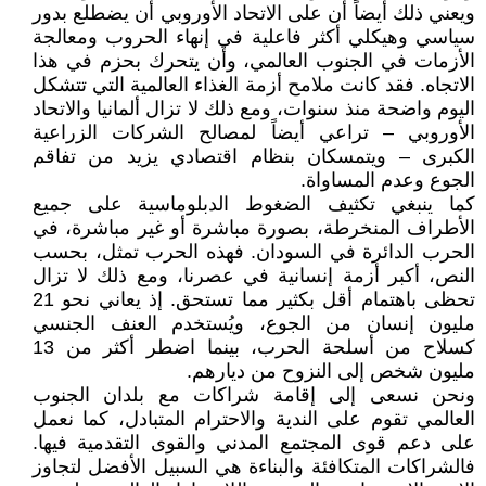
ويعني ذلك أيضاً أن على الاتحاد الأوروبي أن يضطلع بدور
سياسي وهيكلي أكثر فاعلية في إنهاء الحروب ومعالجة
الأزمات في الجنوب العالمي، وأن يتحرك بحزم في هذا
الاتجاه. فقد كانت ملامح أزمة الغذاء العالمية التي تتشكل
اليوم واضحة منذ سنوات، ومع ذلك لا تزال ألمانيا والاتحاد
الأوروبي – تراعي أيضاً لمصالح الشركات الزراعية
الكبرى – ويتمسكان بنظام اقتصادي يزيد من تفاقم
الجوع وعدم المساواة.
كما ينبغي تكثيف الضغوط الدبلوماسية على جميع
الأطراف المنخرطة، بصورة مباشرة أو غير مباشرة، في
الحرب الدائرة في السودان. فهذه الحرب تمثل، بحسب
النص، أكبر أزمة إنسانية في عصرنا، ومع ذلك لا تزال
تحظى باهتمام أقل بكثير مما تستحق. إذ يعاني نحو 21
مليون إنسان من الجوع، ويُستخدم العنف الجنسي
كسلاح من أسلحة الحرب، بينما اضطر أكثر من 13
مليون شخص إلى النزوح من ديارهم.
ونحن نسعى إلى إقامة شراكات مع بلدان الجنوب
العالمي تقوم على الندية والاحترام المتبادل، كما نعمل
على دعم قوى المجتمع المدني والقوى التقدمية فيها.
فالشراكات المتكافئة والبناءة هي السبيل الأفضل لتجاوز