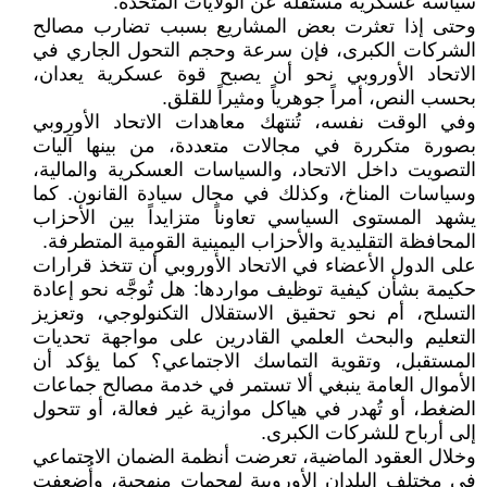
سياسة عسكرية مستقلة عن الولايات المتحدة.
وحتى إذا تعثرت بعض المشاريع بسبب تضارب مصالح
الشركات الكبرى، فإن سرعة وحجم التحول الجاري في
الاتحاد الأوروبي نحو أن يصبح قوة عسكرية يعدان،
بحسب النص، أمراً جوهرياً ومثيراً للقلق.
وفي الوقت نفسه، تُنتهك معاهدات الاتحاد الأوروبي
بصورة متكررة في مجالات متعددة، من بينها آليات
التصويت داخل الاتحاد، والسياسات العسكرية والمالية،
وسياسات المناخ، وكذلك في مجال سيادة القانون. كما
يشهد المستوى السياسي تعاوناً متزايداً بين الأحزاب
المحافظة التقليدية والأحزاب اليمينية القومية المتطرفة.
على الدول الأعضاء في الاتحاد الأوروبي أن تتخذ قرارات
حكيمة بشأن كيفية توظيف مواردها: هل تُوجَّه نحو إعادة
التسلح، أم نحو تحقيق الاستقلال التكنولوجي، وتعزيز
التعليم والبحث العلمي القادرين على مواجهة تحديات
المستقبل، وتقوية التماسك الاجتماعي؟ كما يؤكد أن
الأموال العامة ينبغي ألا تستمر في خدمة مصالح جماعات
الضغط، أو تُهدر في هياكل موازية غير فعالة، أو تتحول
إلى أرباح للشركات الكبرى.
وخلال العقود الماضية، تعرضت أنظمة الضمان الاجتماعي
في مختلف البلدان الأوروبية لهجمات منهجية، وأُضعفت