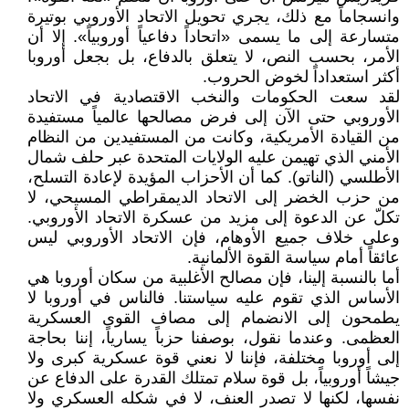
وانسجاماً مع ذلك، يجري تحويل الاتحاد الأوروبي بوتيرة
متسارعة إلى ما يسمى «اتحاداً دفاعياً أوروبياً». إلا أن
الأمر، بحسب النص، لا يتعلق بالدفاع، بل بجعل أوروبا
أكثر استعداداً لخوض الحروب.
لقد سعت الحكومات والنخب الاقتصادية في الاتحاد
الأوروبي حتى الآن إلى فرض مصالحها عالمياً مستفيدة
من القيادة الأمريكية، وكانت من المستفيدين من النظام
الأمني الذي تهيمن عليه الولايات المتحدة عبر حلف شمال
الأطلسي (الناتو). كما أن الأحزاب المؤيدة لإعادة التسلح،
من حزب الخضر إلى الاتحاد الديمقراطي المسيحي، لا
تكلّ عن الدعوة إلى مزيد من عسكرة الاتحاد الأوروبي.
وعلى خلاف جميع الأوهام، فإن الاتحاد الأوروبي ليس
عائقاً أمام سياسة القوة الألمانية.
أما بالنسبة إلينا، فإن مصالح الأغلبية من سكان أوروبا هي
الأساس الذي تقوم عليه سياستنا. فالناس في أوروبا لا
يطمحون إلى الانضمام إلى مصاف القوى العسكرية
العظمى. وعندما نقول، بوصفنا حزباً يسارياً، إننا بحاجة
إلى أوروبا مختلفة، فإننا لا نعني قوة عسكرية كبرى ولا
جيشاً أوروبياً، بل قوة سلام تمتلك القدرة على الدفاع عن
نفسها، لكنها لا تصدر العنف، لا في شكله العسكري ولا