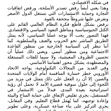
في شكله الاقتصادي.
وهذا يعني أيضاً رفض تصدير الأسلحة، ورفض اتفاقيات
التجارة وحماية الاستثمارات التي تستغل الدول الأصغر
وتفرض عليها شروطاً مجحفة بالقوة.
نرفض بشكل قاطع فكرة النظام العالمي القائم على
الكتل الجيوسياسية ومناطق النفوذ السياسي والاقتصادي.
فهذا التصور يجب ألا يوجه عملنا السياسي، لأنه يمثل
الطريق المباشر نحو الحروب والعنف والسلطوية. كما
أننا ننظر إلى السياسة الخارجية من منظور القاعدة
الاجتماعية ومن منظور أممي. ويعني ذلك عملياً أن
تحسين الظروف المعيشية، ولا سيما للفئات المستغلة
والمضطهدة، يشكل محور اهتمامنا الأساسي.
وفي العديد من المجالات التكنولوجية، يواجه الاتحاد
الأوروبي خطر خسارة المنافسة أمام الولايات المتحدة
والصين. إلا أن رد الفعل على ذلك يتمثل في مزيد من
اللجوء إلى حلول سوقية قصيرة الأمد لا تحمل أي رؤية
استراتيجية بعيدة المدى. فبدلاً من الاستثمار في
المستقبل، يجري تقليص الإنفاق على حماية المناخ والبيئة
وإعادة توجيهه، كما يُهمَل قطاع التعليم. وفي المقابل،
يجري التركيز على بناء صناعة عسكرية، وعلى تطوير