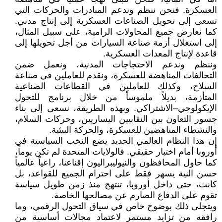
العسكرة. فنحن ننظم وندعم المبادرات والحركات التي
تسعى إلى تحويل الصناعات العسكرية إلى إنتاج مدني.
كما نعارض جميع المحاولات الرامية، على سبيل المثال،
إلى استغلال أزمة صناعة السيارات من أجل تحويلها إلى
قاعدة لإنتاج المعدات العسكرية.
وننظم وندعم الاحتجاجات المدنية، ونعمل ضمن
التحالفات المناهضة للعسكرة، ونقدم للعاملين في صناعة
السلاح، وكذلك للعاملين في القطاعات الصناعية
المتأزمة، بديلاً ملموساً من خلال برنامج للتحول
الإيكولوجي–الاشتراكي. وبهذه الطريقة، نسعى إلى بناء
جسور التعاون بين النقابيين اليساريين، وحركات السلام،
والنشطاء المناهضين للعسكرة، والحركة البيئية.
إن هذا النظام العالمي الجديد يضع النخب السياسية في
أوروبا أمام اختبار حقيقي. فالولايات المتحدة لم تكن يوماً،
كما حاول المحافظون والنيوليبراليون إقناعنا، راعياً عالمياً
حسن النية يسهر فقط على احترام الجميع للقواعد، بل
كانت، حتى داخل أوروبا، تنتهج منذ زمن طويل سياسة
تقوم على الدفاع الصارم عن مصالحها الخاصة.
ويتجلى ذلك بوضوح خاص في سياق التحول الرقمي، وما
رافقه من تزايد مستمر لاعتماد مجالات أساسية من