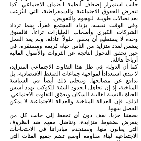
جانب استمرار إضعاف أنظمة الضمان الاجتماعي. كما
تتعرض الحقوق الاجتماعية والديمقراطية، التي انتُزعت
بعد نضالات طويلة، للهجوم والتقويض.
وفي الوقت نفسه، يزداد المجتمع فقراً، بينما تزداد
الشركات الكبرى وأصحاب المليارات ثراءاً. فالسوق
وحده لا يستطيع أن يحقق حلولاً عادلة. ولم يعد العمل
يضمن لعدد متزايد من الناس حياة كريمة ومستقرة، في
حين تحقق الدخول الناتجة عن الثروات والأصول المالية
أرباحاً هائلة.
كما أن الدولة، في ظل هذا التفاوت الاجتماعي المتزايد،
لا تبدي استعداداً لمواجهة جماعات الضغط الاقتصادية، بل
تدافع عن مصالحها. ويتجلى ذلك أيضاً في السياسة
المناخية، إذ إن تجاهل الحدود البيئية للكوكب يهدد أسس
الحياة بالنسبة لغالبية السكان ويعمّق التفاوت الاجتماعي.
لذلك، فإن العدالة المناخية والعدالة الاجتماعية لا يمكن
الفصل بينهما.
بصفتنا حزباً، نقف دون أي تحفظ إلى جانب كل من
يتعرض لضغوط متزايدة، ونناضل معهم ضد الظروف
التي يعانون منها. ونستخدم مبادراتنا في الاحتجاجات
الاجتماعية لبناء مقاومة أوسع تضم جميع الفئات التي