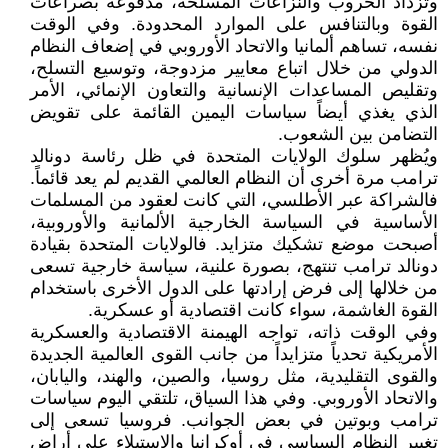
وتزداد الحروب والنزاعات المسلحة، مدفوعة بصراعات
القوة وبالتنافس على الموارد المحدودة. وفي الوقت
نفسه، تساهم ألمانيا والاتحاد الأوروبي في إضعاف النظام
الدولي من خلال اتباع معايير مزدوجة، وتوسيع التسلح،
وتقليص المساعدات الإنسانية والتعاون الإنمائي، الأمر
الذي يغذي أيضاً سياسات اليمين القائمة على تقويض
التضامن بين الشعوب.
ويُظهر سلوك الولايات المتحدة في ظل رئاسة دونالد
ترامب مرة أخرى أن النظام العالمي القديم لم يعد قائماً.
فالشراكة عبر الأطلسي، التي كانت لعقود من المسلمات
الأساسية في السياسة الخارجية الألمانية والأوروبية،
أصبحت موضع تشكيك متزايد. فالولايات المتحدة بقيادة
دونالد ترامب تنتهج، بصورة علنية، سياسة خارجية تسعى
من خلالها إلى فرض إرادتها على الدول الأخرى باستخدام
القوة الغاشمة، سواء كانت اقتصادية أو عسكرية.
وفي الوقت ذاته، تواجه الهيمنة الاقتصادية والعسكرية
الأمريكية تحدياً متزايداً من جانب القوى العالمية الجديدة
والقوى التقليدية، مثل روسيا، والصين، والهند، واليابان،
والاتحاد الأوروبي. وفي هذا السياق، تلتقي اليوم سياسات
ترامب وبوتين في بعض الجوانب. فروسيا تسعى إلى
تغيير النظام السياسي في أوكرانيا والاستيلاء على أراضٍ