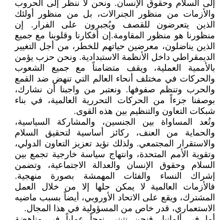
إلى السلام وحقوق الإنسان. ونحن لا ننظر إلى الحروب
والأزمات من منظور الجنرالات، بل من منظور أولئك
الذين يتعرضون للقصف ويُجبرون على الفرار. إن
منظورنا هو منظور المقاومة.إن أفكارنا وقلوبنا مع جميع
الذين يناضلون، معرضين حياتهم للخطر، من أجل التغيير
الديمقراطي داخل الأنظمة الاستبدادية. ونحن حزب يؤمن
بالأممية العملية، ويقف متضامناً مع جميع الشعوب
والحركات في مختلف أنحاء العالم التي تنهض ضد القمع
والحرب وتنظم صفوفها. ونعتبر من واجبنا أن نشارك،
بوصفنا جزءاً من الحركات التحررية العالمية، في بناء
شبكات التعاون والتنظيم بين هذه القوى.
وتُعد المساواة بين الجنسين، والمشاركة السياسية،
والحماية من العنف، ركائز أساسية لتحقيق السلام
والاستقرار المجتمعي. ولذلك نؤيد تعزيز التعاون الدولي،
وتقوية الأمم المتحدة، وانتهاج سياسة خارجية تجمع بين
السلام وحقوق الإنسان والعدالة الاجتماعية، وتضمن
إشراك النساء والفئات المهمشة بصورة منهجية.
فالأزمات العالمية لا يمكن حلها إلا من خلال العمل
المشترك، ويقع على الاتحاد الأوروبي، أيضاً بسبب ماضيه
الاستعماري، قدر خاص من المسؤولية في هذا المجال.
أما في ألمانيا، فنحن نتبنى نهجاً عملياً في مناهضة