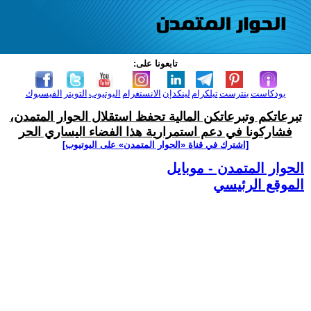
تابعونا على:
بودكاست
بنترست
تيلكرام
لينكدإن
الانستغرام
اليوتيوب
التويتر
الفيسبوك
تبرعاتكم وتبرعاتكن المالية تحفظ استقلال الحوار المتمدن،
فشاركونا في دعم استمرارية هذا الفضاء اليساري الحر
[اشترك في قناة ‫«الحوار المتمدن» على اليوتيوب]
الحوار المتمدن - موبايل
الموقع الرئيسي