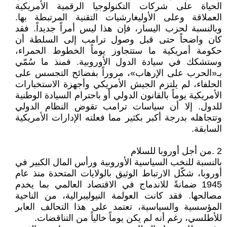
الحياة على شركات التكنولوجيا الرقمية الأمريكية
العملاقة وعلى الأوليغارشيات التقنية المرتبطة بها.
وبالنسبة لحزب اليسار، فإن هذا ليس أمراً جديداً. فقد
كان واضحاً حتى قبل وصول ترامب إلى السلطة أن
حكومة أمريكية ما ستتجاوز يوماً الخطوط الحمراء،
وستشكك في سيادة الدول الأوروبية. فمنذ ما سُمّي
بـ«الحرب على الإرهاب»، مروراً بفضائح التجسس على
الحلفاء، لم يلتزم الجيش الأمريكي وأجهزة الاستخبارات
الأمريكية يوماً بالقانون الدولي أو باحترام السيادة الوطنية
للدول. إلا أن سياسات ترامب تقوض النظام الدولي
وتتجاهله بدرجة أكبر بكثير مما فعلته الإدارات الأمريكية
السابقة.
2 .من أجل أوروبا للسلام
بالنسبة للنخب السياسية الأوروبية ورأس المال الكبير في
أوروبا، شكّل الارتباط الوثيق بالولايات المتحدة منذ عام
1945 ضمانةً للاندماج في الاقتصاد العالمي بما يخدم
مصالحها. فقد كانت العولمة النيوليبرالية، من الناحية
المؤسسية والسياسية، تعتمد على هذا التحالف العابر
للأطلسي، رغم أنه لم يكن يوماً خالياً من التناقضات.