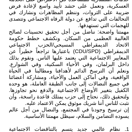
العسكرية، ونعمل على حشد تأييد واسع لإعادة فرض
ضريبة على الثروات، وننظم المظاهرات ونشارك في
التحالفات التي تدافع عن دولة الرفاه الاجتماعي وتتصدى
للهجمات التي تستهدفها.
مهمتنا واضحة: نناضل من أجل تحقيق تحسينات لصالح
الغالبية العظمى من السكان. ونكشف خطط حكومة
الاتحاد الديمقراطي المسيحي/الحزب الاجتماعي
الديمقراطي (CDU/SPD) باعتبارها تراجعاً خطيراً عن
المعايير الاجتماعية التي يعتمد عليها الناس. ونقوم بذلك
داخل البرلمان، وفي الأحياء السكنية، وفي الشوارع.
ونعلم أن الترسخ الدائم لأهدافنا ومطالبنا في الحياة
الواقعية، وفي أماكن العمل والأحياء، ومشاركة أعضائنا
في جميع النضالات إلى جانب الطبقة العاملة، هو وحده
الكفيل بتغيير الأوضاع الاجتماعية والدفع نحو تجاوزها.
ولتحقيق ذلك، نحتاج إلى حزب يمتلك قاعدة راسخة، وأن
نثبت للناس أننا شريك موثوق يمكن الاعتماد عليه.
إن ترسيخ وجودنا في المجتمع، والنضال من أجل عالم
يسوده التضامن والسلام، سيظل مهمتنا الأساسية.
1. نظام عالمي جديد يتسم بالتناقضات الاجتماعية