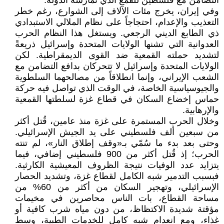
التضامن مع فلسطين للقمع الذي تمارسه الدولة.
وفي إيران، يخرج مئات الآلاف إلى الشوارع، رغم خطر
التعذيب والإعدام، احتجاجاً على نظام الملالي الاستبدادي
ذي الطابع الديني الرجعي. ويستغل هذا النظام الحرب
العدوانية التي تشنها الولايات المتحدة وإسرائيل ذريعةً
لتشديد حملته القمعية ضد القوى الديمقراطية. لكن
الولايات المتحدة وإسرائيل لا تتحركان بدافع التضامن مع
الشعب الإيراني، وإنما انطلاقاً من مصالحهما السلطوية
والجيوسياسية الخاصة، في الوقت الذي تواصل فيه حركة
حماس إخضاع السكان في قطاع غزة لسلطتها القمعية
والإرهابية.
وخلال الحرب المستمرة على غزة منذ عامين، قُتل أكثر
من سبعين ألف فلسطيني على يد الجيش الإسرائيلي.
وحتى بعد بدء ما سُمّي بـ«وقف إطلاق النار»، لم تنته
الحرب؛ إذ قُتل أكثر من 900 فلسطيني إضافي، فيما
يتزايد عدد الوفيات نتيجة الظروف المعيشية الكارثية.
فبسبب التدمير شبه الكامل لقطاع غزة، وتشديد الحصار
الإسرائيلي، وتهجير السكان من أكثر من 60% من
مساحة القطاع، بات الناس محاصرين في مخيمات
مؤقتة شديدة الاكتظاظ، من دون مياه شرب كافية أو
غذاء، ومع انعدام شبه كامل للخدمات الطبية، وسط