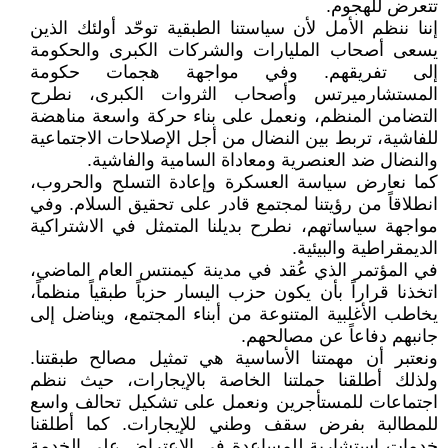
تتعرض للهجوم.
إننا ننظم الأمل لأن سياستنا الطبقية توحّد أولئك الذين
يسعى أصحاب المليارات والشركات الكبرى والحكومة
إلى تفريقهم. وفي مواجهة هجمات حكومة
المستشارميرتس وأصحاب الثروات الكبرى، نطرح
التضامن المنظم، ونعمل على بناء حركة واسعة مناهضة
للفاشية، تربط بين النضال من أجل الإصلاحات الاجتماعية
والنضال ضد العنصرية ومعاداة السامية والفاشية.
كما نعارض سياسة العسكرة وإعادة التسلح والحروب،
انطلاقاً من رؤيتنا لمجتمع قادر على تحقيق السلام. وفي
مواجهة سياساتهم، نطرح بديلنا المتمثل في الاشتراكية
الديمقراطية والبيئية.
في المؤتمر الذي عُقد في مدينة كيمنتس العام الماضي،
اتخذنا قراراً بأن يكون حزب اليسار حزباً طبقياً منظماً،
يخاطب الأغلبية المتنوعة من أبناء المجتمع، ويناضل إلى
جانبهم دفاعاً عن مصالحهم.
ونعتبر أن مهمتنا الأساسية هي تمثيل مصالح طبقتنا.
ولذلك أطلقنا حملتنا الخاصة بالإيجارات، حيث ننظم
اجتماعات للمستأجرين ونعمل على تشكيل تحالف واسع
للمطالبة بفرض سقف وطني للإيجارات. كما أطلقنا
خدمات استشارية للمساعدة في الاعتراض على الخدمة