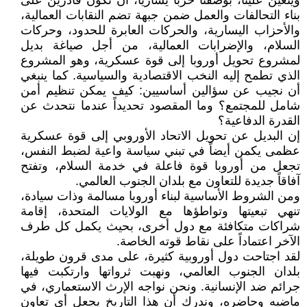
ويتعين علينا، بوصفنا حزباً يسارياً، أن نكون قادرين على
بناء التحالفات والعمل ضمن جبهة تضم النقابات العمالية،
والأحزاب اليسارية، والحركات العابرة للحدود، وحركات
السلام، والإضرابات العمالية، من أجل صياغة بديل
لمشروع تحويل أوروبا إلى قوة عسكرية، وهو المشروع
الذي تطمح إليه النخب الاقتصادية والسياسية. كما ينبغي
أن نجيب عن سؤالين أساسيين: كيف يمكن تنظيم أمن
شامل للمجتمع؟ وما المقصود تحديداً عندما نتحدث عن
القدرة الدفاعية؟
إن البديل عن تحويل الاتحاد الأوروبي إلى قوة عسكرية
عظمى يكمن أيضاً في تبني سياسة واعية لضبط النفس،
تجعل من أوروبا قوة فاعلة في خدمة السلام، وتفتح
آفاقاً جديدة للتعاون مع بلدان الجنوب العالمي.
ومن الشروط الأساسية لبناء أوروبا مسالمة وذات سيادة،
تنهي تبعيتها وتواطؤها مع الولايات المتحدة، إقامة
شراكات متكافئة مع دول أخرى، بحيث يكمل كل طرف
الآخر اعتماداً على نقاط قوته الخاصة.
لقد اجتاحت دول أوروبية كثيرة، على مدى قرون طويلة،
بلدان الجنوب العالمي، ونهبت ثرواتها وارتكبت فيها
جرائم ضد الإنسانية. ونحن نواجه الإرث الاستعماري، في
ماضيه وحاضره، وندرك أن هذا التاريخ يجعل أي تعاون