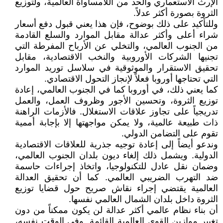
الإرث الاستعماري والحد من اللامساواة العالمية، ولتوزيع
الثروة بصورة أكثر عدلاً.
وللتأكيد على ذلك بوضوح، فإن هذا يعني قبول دفع أسعار
شراء أعلى وأكثر عدالة مقابل الموارد والسلع القادمة
من الجنوب العالمي، والتخلي عن الأرباح المفرطة التي
تجنيها الشركات الأوروبية والنخب الاقتصادية، مقابل
تحقيق الاستقرار والموثوقية في سلاسل توريد الموارد
التي تحتاجها أوروبا فعلاً لإنجاز التحول الاقتصادي.
كما يعني ذلك، في أوروبا كما في الجنوب العالمي، إعادة
توزيع الثروة، وتحسين الأجور وظروف العمل، والعمل
تدريجياً على تجاوز علاقات الاستغلال. فالأزمات الراهنة
ذات طبيعة عالمية، ولا يمكن مواجهتها إلا بإجابة أممية
تقوم على التضامن الدولي.
وندعو أيضاً إلى إعادة توجيه جذرية للعلاقات الاقتصادية
الدولية. ويشمل ذلك إلغاء ديون بلدان الجنوب العالمي،
وضمان نقل عادل للتكنولوجيا، واتخاذ إجراءات حاسمة
ضد التهرب الضريبي العالمي. كما أن تحقيق العدالة
العالمية يقتضي إجراء نقاش صريح حول قضايا توزيع
الثروة داخل بلدان الشمال العالمي نفسها.
أن بناء نظام عالمي أكثر عدالة لن يكون ممكناً من دون
تغيير موازين القوى العالمية القائمة. وفي الوقت نفسه،