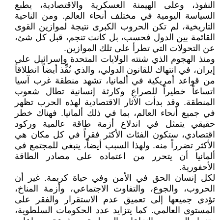
النفوذ، وعلى الهيمنة العسكرية والاقتصادية، يطبع
السياسة اليومية في مختلف أنحاء العالم. ومن الناحية
التاريخية، لم تكن الحروب الكبرى نتيجة لموازين القوى
القائمة بين الدول فحسب، بل كانت تنجم، قبل كل شئ،
عن التحولات التي تطرأ على تلك الموازين.
ومنذ الهجوم الذي شنته الولايات المتحدة وإسرائيل على
إيران، في انتهاك للقانون الدولي، والذي نُفِّذ أيضاً انطلاقاً
من قواعد أمريكية في ألمانيا، تشهد منطقة غرب آسيا
اتساعاً خطيراً للصراع وكارثة إنسانية تطال شعوب
المنطقة. وقد بدأت الآثار الاقتصادية لهذه الحرب تظهر
في جميع أنحاء العالم، بما في ذلك ألمانيا. فهناك خطر
حقيقي يتمثل في اندلاع أزمة طاقة عالمية وركود
اقتصادي، ستكون الفئات الأكثر فقراً في كل مكان هي
الأكثر تضرراً منه. ولهذا السبب أيضاً، ينبغي للمجتمع في
ألمانيا أن يتحرر من اعتماده على مصادر الطاقة
الأحفورية.
لكل إنسان الحق في الأمن وفي حياة كريمة. غير أن
الحروب، والجوع، والتفاوت الاجتماعي، وأزمة المناخ،
تؤدي جميعها إلى تعميق عدم الاستقرار والفقر على
المستوى العالمي. كما يتزايد عدد الحكومات السلطوية،