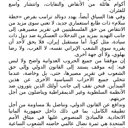
أكوام هائلة من الأنقاض والنفايات، وانتشار واسع
للفئران.
وفي هذا السياق أيضاً، يهدد دونالد ترامب بفرض «خطة
سلام» ذات طابع استعماري جديد، لا تعني سوى مزيد من
الانتقاص من حق الفلسطينيين في تقرير مصيرهم، إلى
جانب التهديد بمزيد من التدخلات العسكرية ضد دول ذات
سيادة، مثل كوبا. أما مستقبل إيران، فلا يحق لأحد أن
يقرره سوى الشعب الإيراني نفسه، لا الغرب، ولا رضا
بهلوي، ولا أي جهة أخرى.
إن موقفنا من جميع الحروب العدوانية واضح ولا لبس
فيه: إنه موقف يستند إلى القانون الدولي وإلى حق
الشعوب في تقرير مصيرها، حتى، بل وخاصة، عندما
تتخلى جميع الأحزاب السياسية الأخرى عن هذين
المبدأين. فنحن نقف إلى جانب أولئك الذين يثورون ضد
الأنظمة السلطوية وغير الديمقراطية ويناضلون من أجل
حريتهم.
وندافع عن القانون الدولي، ونناضل بلا مساومة من أجل
تطبيقه الكامل، بما في ذلك داخل جمهورية ألمانيا
الاتحادية. فالمبادئ المنصوص عليها في ميثاق الأمم
المتحدة هي ثمرة نضال عالمي خاضته الشعوب الساعية