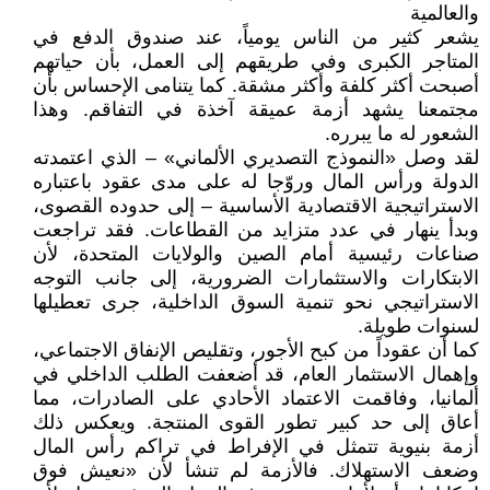
والعالمية
يشعر كثير من الناس يومياً، عند صندوق الدفع في
المتاجر الكبرى وفي طريقهم إلى العمل، بأن حياتهم
أصبحت أكثر كلفة وأكثر مشقة. كما يتنامى الإحساس بأن
مجتمعنا يشهد أزمة عميقة آخذة في التفاقم. وهذا
الشعور له ما يبرره.
لقد وصل «النموذج التصديري الألماني» – الذي اعتمدته
الدولة ورأس المال وروّجا له على مدى عقود باعتباره
الاستراتيجية الاقتصادية الأساسية – إلى حدوده القصوى،
وبدأ ينهار في عدد متزايد من القطاعات. فقد تراجعت
صناعات رئيسية أمام الصين والولايات المتحدة، لأن
الابتكارات والاستثمارات الضرورية، إلى جانب التوجه
الاستراتيجي نحو تنمية السوق الداخلية، جرى تعطيلها
لسنوات طويلة.
كما أن عقوداً من كبح الأجور، وتقليص الإنفاق الاجتماعي،
وإهمال الاستثمار العام، قد أضعفت الطلب الداخلي في
ألمانيا، وفاقمت الاعتماد الأحادي على الصادرات، مما
أعاق إلى حد كبير تطور القوى المنتجة. ويعكس ذلك
أزمة بنيوية تتمثل في الإفراط في تراكم رأس المال
وضعف الاستهلاك. فالأزمة لم تنشأ لأن «نعيش فوق