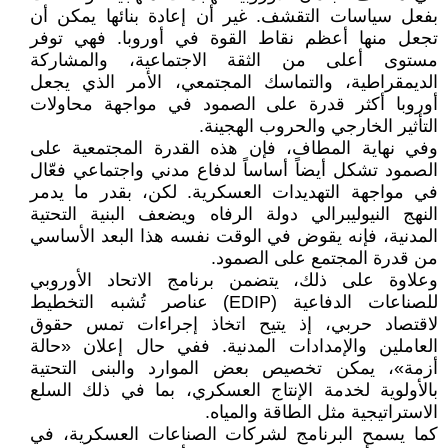
بفعل سياسات التقشف. غير أن إعادة بنائها يمكن أن
تجعل منها أعظم نقاط القوة في أوروبا. فهي توفر
مستوى أعلى من الثقة الاجتماعية، والمشاركة
الديمقراطية، والتماسك المجتمعي، الأمر الذي يجعل
أوروبا أكثر قدرة على الصمود في مواجهة محاولات
التأثير الخارجي والحروب الهجينة.
وفي نهاية المطاف، فإن هذه القدرة المجتمعية على
الصمود تشكل أيضاً أساساً لدفاع مدني واجتماعي فعّال
في مواجهة التهديدات العسكرية. لكن، بقدر ما يدمر
النهج النيوليبرالي دولة الرفاه ويضعف البنية التحتية
المدنية، فإنه يقوض في الوقت نفسه هذا البعد الأساسي
من قدرة المجتمع على الصمود.
وعلاوة على ذلك، يتضمن برنامج الاتحاد الأوروبي
للصناعات الدفاعية (EDIP) عناصر تُشبه التخطيط
لاقتصاد حربي، إذ يتيح اتخاذ إجراءات تمس حقوق
العاملين والإمدادات المدنية. ففي حال إعلان «حالة
أزمة»، يمكن تخصيص بعض الموارد والبنى التحتية
بالأولوية لخدمة الإنتاج العسكري، بما في ذلك السلع
الاستراتيجية مثل الطاقة والمياه.
كما يسمح البرنامج لشركات الصناعات العسكرية، في