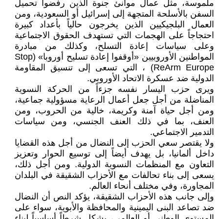
ملموسة، مثل عمال موانئ جنوة الذين رفضوا تحميل
السفن بالأسلحة المتجهة إلى إسرائيل أو السعودية، ومن
العمال البلجيكيين الذين يخرجون حالياً بأعداد كبيرة
احتجاجاً على الهجمات التي تستهدف الحقوق الاجتماعية
وعلى سياسات إعادة التسلح، وكذلك من مبادرة
المواطنين الأوروبيين «أوقفوا إعادة تسليح أوروبا» (Stop
ReArm Europe) ، التي تسعى إلى تنسيق المقاومة
الدولية ضد عسكرة الاتحاد الأوروبي.
ويرى حزب اليسار نفسه جزءاً من الحركة النسوية
المناضلة من أجل جعل أعمال الرعاية مسؤولية جماعية،
ومن أجل حياة آمنة وكريمة، خالية من الحروب، ومن
العنف، بما في ذلك العنف الجنسي، ومن سياسات
التدمير الاجتماعي.
ولا يقتصر سعي الحزب إلى النضال من أجل هذه القضايا
داخل ألمانيا، بل يهدف أيضاً إلى توسيع الحوار وتعزيز
التعاون مع المنظمات النسوية الدولية. ومن أجل ذلك،
يسعى إلى بناء تحالفات مع الأحزاب الشقيقة في البلدان
المجاورة، وفي مختلف أنحاء العالم.
وإلى جانب هذه الأحزاب الشقيقة، يؤكد النص أن النضال
ضد تصاعد البنى اليمينية والمحافظة والأبوية، سواء على
المستوى الوطني أو العالمي، يشكل شرطاً أساسياً لبناء