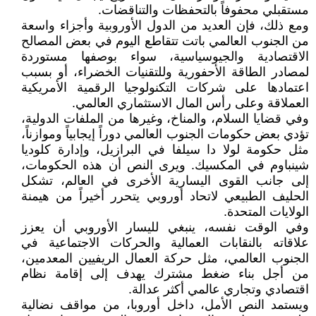
مستقبلي محفوفاً بالتحفظات والتناقضات.
ومع ذلك، فإن العديد من الدول الأوروبية وأجزاء واسعة
من الجنوب العالمي باتت تتقاطع اليوم في بعض المصالح
الاقتصادية والجيوسياسية، سواء بوصفها مستوردة
لمصادر الطاقة الأحفورية وللتقنيات الخضراء، أو بسبب
اعتمادها على شركات التكنولوجيا الرقمية الأمريكية
العملاقة وعلى رأس المال الاستثماري العالمي.
وفي قضايا السلام، والمناخ، وغيرها من الملفات الدولية،
تؤدي بعض حكومات الجنوب العالمي دوراً إيجابياً وموازناً،
مثل حكومة لولا دا سيلفا في البرازيل، وإدارة كلوديا
شينباوم في المكسيك. ويرى النص أن هذه الحكومات،
إلى جانب القوى اليسارية الأخرى في العالم، تشكل
الحليف الطبيعي لاتحاد أوروبي يتحرر أخيراً من هيمنة
الولايات المتحدة.
وفي الوقت نفسه، ينبغي لليسار الأوروبي أن يعزز
علاقاته بالنقابات العمالية والحركات الاجتماعية في
الجنوب العالمي، مثل حركة العمال الريفيين المعدمين،
من أجل بناء ضغط مشترك يهدف إلى إقامة نظام
اقتصادي وتجاري عالمي أكثر عدالة.
ويستمد النص الأمل، داخل أوروبا، من مواقف نضالية