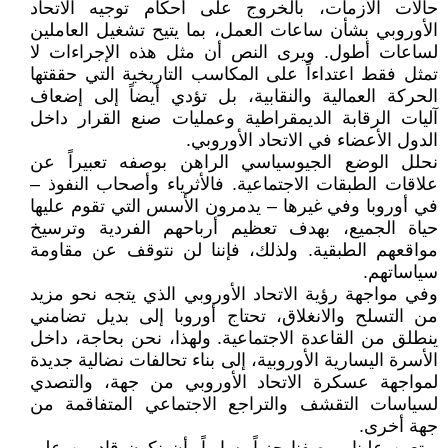
حالات الأزمات، بالخروج على أحكام توجيه الاتحاد
الأوروبي بشأن ساعات العمل، بما يتيح تشغيل العاملين
لساعات أطول. ويرى النص أن مثل هذه الإجراءات لا
تمثل فقط اعتداءاً على المكاسب التاريخية التي حققتها
الحركة العمالية والنقابية، بل تؤدي أيضاً إلى إضعاف
آليات الرقابة الديمقراطية وعمليات صنع القرار داخل
الدول الأعضاء في الاتحاد الأوروبي.
نحلل الوضع الجيوسياسي الراهن بوصفه تعبيراً عن
علاقات الطبقات الاجتماعية. فالأثرياء وأصحاب النفوذ –
في أوروبا وفي غيرها – يدمرون الأسس التي تقوم عليها
حياة الجميع، بهدف تعظيم أرباحهم الفردية وترسيخ
مواقعهم الطبقية. ولذلك، فإننا لن نتوقف عن مقاومة
سياساتهم.
وفي مواجهة رؤية الاتحاد الأوروبي الذي يتجه نحو مزيد
من التسلح والانغلاق، تحتاج أوروبا إلى بديل تضامني
ينطلق من القاعدة الاجتماعية. ولهذا، نحن بحاجة، داخل
الأسرة اليسارية الأوروبية، إلى بناء تحالفات نضالية جديدة
لمواجهة عسكرة الاتحاد الأوروبي من جهة، والتصدي
لسياسات التقشف والتراجع الاجتماعي المتفاقمة من
جهة أخرى.