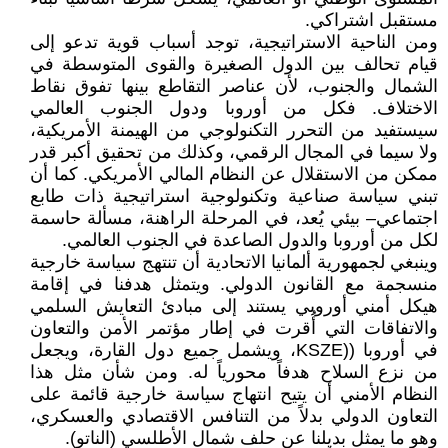
مستقبل اشتراكي.
ومن الناحية الاستراتيجية، توجد أسباب قوية تدعو إلى
قيام تحالف بين الدول الصغيرة والقوى المتوسطة في
الشمال والجنوب، لأن عناصر التقاطع بينها تفوق نقاط
الاختلاف. فكل من أوروبا ودول الجنوب العالمي
سيستفيد من التحرر التكنولوجي من الهيمنة الأمريكية،
ولا سيما في المجال الرقمي، وكذلك من تحقيق أكبر قدر
ممكن من الاستقلال عن النظام المالي الأمريكي. كما أن
تبني سياسة صناعية وتكنولوجية استراتيجية ذات طابع
اجتماعي– بيئي يُعد، في المرحلة الراهنة، مسألة حاسمة
لكل من أوروبا والدول الصاعدة في الجنوب العالمي.
وينبغي لجمهورية ألمانيا الاتحادية أن تنتهج سياسة خارجية
منسجمة مع القانون الدولي. ويتمثل هدفنا في إقامة
هيكل أمني أوروبي يستند إلى مبادئ التعايش السلمي
والاتفاقات التي أُقرت في إطار مؤتمر الأمن والتعاون
في أوروبا ((KSZE، ويشمل جميع دول القارة، ويجعل
من نزع السلاح هدفاً محورياً له. ومن شأن مثل هذا
النظام الأمني أن يتيح انتهاج سياسة خارجية قائمة على
التعاون الدولي بدلاً من التنافس الاقتصادي والعسكري،
وهو ما يمثل بديلنا عن حلف شمال الأطلسي (الناتو).