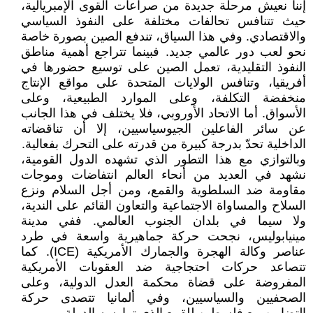
إننا نعيش مرحلة جديدة من صراعات القوى الإمبريالية،
حيث تتنافس تحالفات مختلفة على النفوذ السياسي
والاقتصادي. وفي هذا السياق، تندفع الصين بصورة خاصة
نحو لعب دور عالمي جديد. فبينما تتراجع أهمية مناطق
النفوذ التقليدية، تعمل الصين على توسيع حضورها في
أفريقيا، وتنافس الولايات المتحدة على مواقع الإنتاج
منخفضة التكلفة، وعلى الموارد الطبيعية، وعلى
الأسواق. أما الاتحاد الأوروبي، فلا يختلف في هذا الجانب
عن سائر الفاعلين الجيوسياسيين، إلا أن تناقضاته
الداخلية تحدّ بدرجة كبيرة من قدرته على التحرك بفعالية.
وبالتوازي مع هذا التطور الذي تشهده الدول القومية،
نشهد في العديد من أنحاء العالم انتفاضات وموجات
مقاومة ضد السلطوية والقمع، ومن أجل السلام ونزع
السلاح والمساواة الاجتماعية والتعاون القائم على الندية،
ولا سيما في بلدان الجنوب العالمي. ففي مدينة
مينيابوليس، نجحت حركة جماهيرية واسعة في طرد
عناصر وكالة الهجرة والجمارك الأمريكية (ICE). كما
تتصاعد حركات احتجاجية ضد العقوبات الأمريكية
المفروضة على قضاة محكمة العدل الدولية، وعلى
الصحفيين والسياسيين، وفي ألمانيا تتصدى حركة