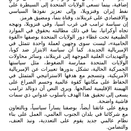
إضافية، بينما تسعى الولايات المتحدة إلى السيطرة على
نفط إيران وفنزويلا، وإلى تعزيز نفوذها السياسي
والاقتصادي على غرينلاند، وقناة بنما، ومضيق هرمز.
إن سياسة ترامب في غرب آسيا، وفي فنزويلا، ونهجه
تجاه أوكرانيا، بما في ذلك مطالبته بحقوق في الموارد
الطبيعية تحت غطاء دور الولايات المتحدة بوصفها «القوة
الحامية»، ليست سوى وجهين لعملة واحدة تتمثل في
الإمبريالية الجديدة. كما أن سياسة الابتزاز ضد كوبا،
والتهديدات العلنية الموجهة إلى غرينلاند، وسائر محاولات
الولايات المتحدة ممارسة الضغوط، مثل سياستها
الجمركية الحالية، تشكل بدورها تعبيرات عن الإمبريالية
الأمريكية، وتنسجم مع هدفها الاستراتيجي المتمثل في
الحفاظ على مكانتها كقوة عالمية وحسم الصراع على
الهيمنة الإقليمية لصالحها. ويرى النص أن دونالد ترامب
يسعى إلى تحقيق هذا الهدف بأسلوب عدواني ذي سمات
فاشية واضحة.
ويقع على عاتقنا أيضاً، بوصفنا يساراً سياسياً، وبالتعاون
مع شركائنا في بلدان الجنوب العالمي، العمل على بناء
نظام عالمي جديد يقوم على التعددية، ونبذ العنف،
والتضامن.