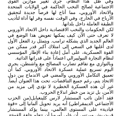
وفي ظل هذا النظام، جرى تغيير موازين القوى
الاجتماعية لصالح النخب الحاكمة في الولايات المتحدة
والاتحاد الأوروبي، مما أتاح لها فرصاً جديدة لتحقيق
الأرباح في الخارج، وفي الوقت نفسه وفر لها أداة لتأديب
الطبقة العاملة داخل بلدانها.
لكن الحكومات والنخب الاقتصادية داخل الاتحاد الأوروبي
لا تعرف حتى الآن كيف يمكنها تعويض هذا الوضع في
العالم الجديد الذي يشكله ترامب. ويتمثل رد الفعل الأول
لدى أغلبها في السعي إلى امتلاك أكبر قدر ممكن من
القوة العسكرية، على أمل إعادة بناء الإطار المؤسسي
لنظام التجارة النيوليبرالي اعتماداً على قدراتها الذاتية.
وبالتوازي مع تفاقم تضارب المصالح مع واشنطن، يجري
اليوم تسريع عملية عسكرة الاتحاد الأوروبي. كما أن
تعميق التكامل الأوروبي والمضي في الاندماج بين دول
الاتحاد يتم، رغم جميع التناقضات، تحت هذا العنوان أيضاً.
غير أن هذه العسكرة الخطيرة لا تؤدي إلى مزيد من
الأمن، بل تزيد من خطر اندلاع الحروب.
فقد أعلن نائب المستشار لارس كلينغبايل(من الحزب
الأجتماعي الديمقراطي) أنه يريد تحويل ألمانيا إلى «قوة
قيادية» على المستوى العالمي، بينما يؤكد المستشار
فريدريش ميرتس أن على أوروبا أن تتعلم «لغة القوة».