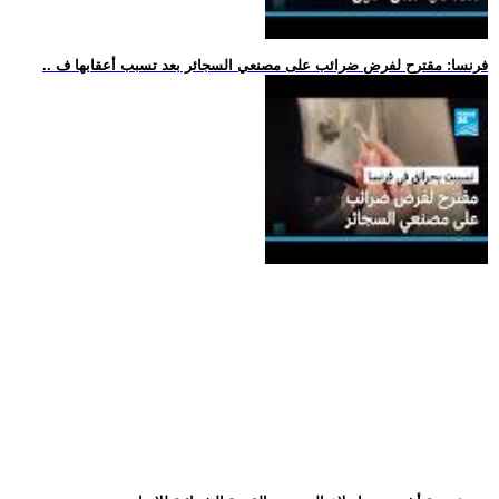
.. فرنسا: مقترح لفرض ضرائب على مصنعي السجائر بعد تسبب أعقابها ف