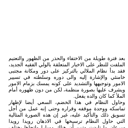
بعد فترة طويلة من الاختفاء والحذر من الظهور والتعتيم
الملفت للنظر على الاخبار المتعلقة بالولي الفقيه الجديد،
فقد بدأ نظام الملالي بالترکيز على دور ومکانة مجتبى
خامنئي والإشارة إليه والى دوره وسلطته في تسيير
الامور وتوجيهها والتشديد على کونه يمسك بزمام الامور
ويشرف عليها بصورة منظمة، لکن من دون ظهوره أمام
الملأ کما کان والده يفعل.
وحاول النظام في هذا الخضم، السعي أيضا لإظهار
تماسکه ووحدة موقفه وقراره وحتى إنه عمل من أجل
تسويق ذلك والتأکيد عليه، غير إن هذه الصورة المثالية
التي حاول النظام ترسيخها في الاذهان رويدا رويدا
سرعان ما تلبدت وتبين أن هناك مسارا وإتجاها يختلف