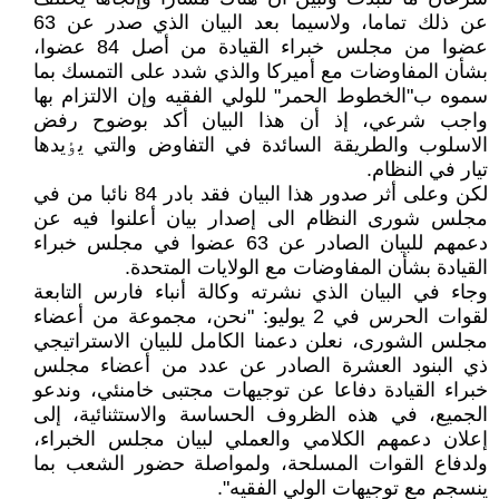
عن ذلك تماما، ولاسيما بعد البيان الذي صدر عن 63
عضوا من مجلس خبراء القيادة من أصل 84 عضوا،
بشأن المفاوضات مع أميرکا والذي شدد على التمسك بما
سموه ب"الخطوط الحمر" للولي الفقيه وإن الالتزام بها
واجب شرعي، إذ أن هذا البيان أکد بوضوح رفض
الاسلوب والطريقة السائدة في التفاوض والتي يٶيدها
تيار في النظام.
لکن وعلى أثر صدور هذا البيان فقد بادر 84 نائبا من في
مجلس شورى النظام الى إصدار بيان أعلنوا فيه عن
دعمهم للبيان الصادر عن 63 عضوا في مجلس خبراء
القيادة بشأن المفاوضات مع الولايات المتحدة.
وجاء في البيان الذي نشرته وكالة أنباء فارس التابعة
لقوات الحرس في 2 يوليو: "نحن، مجموعة من أعضاء
مجلس الشورى، نعلن دعمنا الكامل للبيان الاستراتيجي
ذي البنود العشرة الصادر عن عدد من أعضاء مجلس
خبراء القيادة دفاعا عن توجيهات مجتبى خامنئي، وندعو
الجميع، في هذه الظروف الحساسة والاستثنائية، إلى
إعلان دعمهم الكلامي والعملي لبيان مجلس الخبراء،
ولدفاع القوات المسلحة، ولمواصلة حضور الشعب بما
ينسجم مع توجيهات الولي الفقيه".