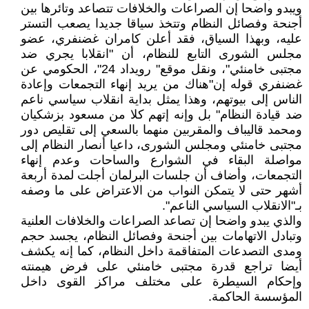
ويبدو واضحا إن الصراعات والخلافات تتصاعد وتائرها بين
أجنحة وفصائل النظام وتتخذ سياقا جديدا يصعب التستر
عليه، وبهذا السياق، فقد أعلن کامران غضنفري، عضو
مجلس الشورى التابع للنظام، أن "انقلابا يجري ضد
مجتبى خامنئي"، ونقل موقع" رويداد 24"، الحکومي عن
غضنفري قوله إن"هناك من يريد إنهاء التجمعات وإعادة
الناس إلى بيوتهم، وهذا يمثل بداية انقلاب سياسي ناعم
ضد قيادة النظام" بل وإنه إتهم کلا من مسعود بزشکيان
ومحمد قاليباف والمقربين منهما بالسعي إلى تقليص دور
مجتبى خامنئي ومجلس الشورى، داعيا أنصار النظام إلى
مواصلة البقاء في الشوارع والساحات وعدم إنهاء
التجمعات، وأضاف أن جلسات البرلمان أجلت لمدة أربعة
أشهر حتى لا يتمكن النواب من الاعتراض على ما وصفه
بـ"الانقلاب السياسي الناعم".
والذي يبدو واضحا إن تصاعد الصراعات والخلافات العلنية
وتبادل الاتهامات بين أجنحة وفصائل النظام، يجسد حجم
ومدى التصدعات المتفاقمة داخل النظام، کما إنه يکشف
أيضا تراجع قدرة مجتبى خامنئي على فرض هيمنته
وإحكام السيطرة على مختلف مراكز القوى داخل
المؤسسة الحاكمة.