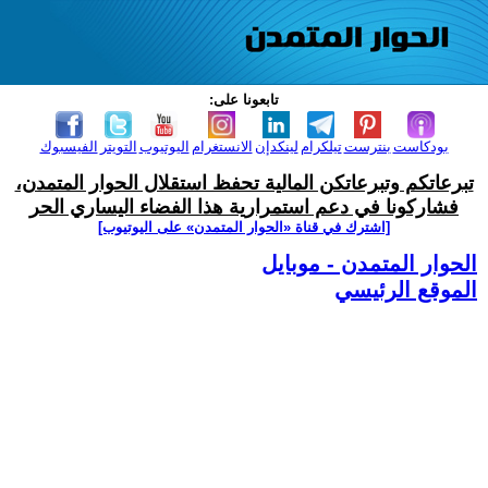
تابعونا على:
بودكاست
بنترست
تيلكرام
لينكدإن
الانستغرام
اليوتيوب
التويتر
الفيسبوك
تبرعاتكم وتبرعاتكن المالية تحفظ استقلال الحوار المتمدن،
فشاركونا في دعم استمرارية هذا الفضاء اليساري الحر
[اشترك في قناة ‫«الحوار المتمدن» على اليوتيوب]
الحوار المتمدن - موبايل
الموقع الرئيسي