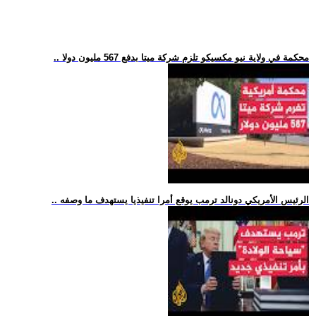
.. محكمة في ولاية نيو مكسيكو تلزم شركة ميتا بدفع 567 مليون دولا
.. الرئيس الأمريكي دونالد ترمب يوقع أمرا تنفيذيا يستهدف ما وصفه