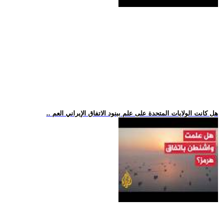
.. هل كانت الولايات المتحدة على علم ببنود الاتفاق الإيراني العم