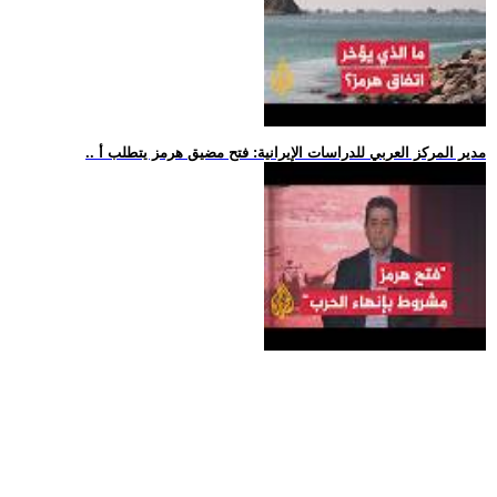
.. مدير المركز العربي للدراسات الإيرانية: فتح مضيق هرمز يتطلب أ