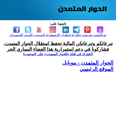
تابعونا على:
بودكاست
بنترست
تيلكرام
لينكدإن
الانستغرام
اليوتيوب
التويتر
الفيسبوك
تبرعاتكم وتبرعاتكن المالية تحفظ استقلال الحوار المتمدن،
فشاركونا في دعم استمرارية هذا الفضاء اليساري الحر
[اشترك في قناة ‫«الحوار المتمدن» على اليوتيوب]
الحوار المتمدن - موبايل
الموقع الرئيسي