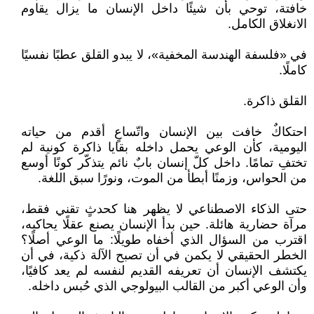
خافتة، توحي بأن شيئًا داخل الإنسان ما يزال يقاوم
الانغلاق الكامل.
في «فلسفة الهندسة المخفية»، لا يبدو القلق عطبًا نفسيًا
كاملًا.
القلق ذاكرة.
احتكاكٌ خافت بين الإنسان واتّساعٍ أقدم من حياته
اليومية، كأن الوعي يحمل داخله بقايا ذاكرة كونية لم
تختفِ تمامًا. داخل كلّ إنسان بابٌ نائم يتذكّر كونًا أوسع
من الحواس، وزمنًا أبطأ من الموت، ونورًا سبق اللغة.
حتى الذكاء الاصطناعي لا يظهر هنا كحدثٍ تقني فقط،
مرآة حضارية هائلة. حين بدأ الإنسان يصنع عقلًا يحاكيه،
اقترب من السؤال الذي أخفاه طويلًا: ما الوعي أصلًا؟
الخطر الحقيقي لا يكمن في أن تصبح الآلة ذكية، في أن
يكتشف الإنسان أن تعريفه القديم لنفسه لم يعد كافيًا،
وأن الوعي أكبر من القالب البيولوجي الذي حُبس داخله.