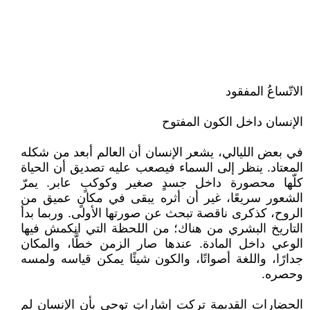
الاتّساعُ المفقود
الإنسان داخل الكون المفتوح
في بعض الليالي، يشعر الإنسان أن العالم أبعد من شكله
المعتاد. ينظر إلى السماء فيصعب عليه تصديق أن الحياة
كلّها محصورة داخل جسدٍ صغير وكوكبٍ عابر. يمرّ
الشعور سريعًا، غير أن أثره يبقى في مكانٍ عميق من
الروح، كذكرى ناقصة تبحث عن صورتها الأولى. وربما بدأ
التاريخ البشري من هناك؛ من اللحظة التي انكمش فيها
الوعي داخل المادة. عندها صار الزمن خطًّا، والمكان
جدارًا، واللغة أصواتًا، والكون شيئًا يمكن قياسه ولمسه
وحصره.
الحضارات القديمة تركت إشاراتٍ توحي بأن الإنسان لم