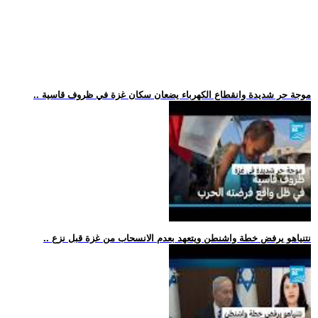
.. موجة حر شديدة وانقطاع الكهرباء يضعان سكان غزة في ظروف قاسية
.. نتنياهو يرفض خطة واشنطن ويتعهد بعدم الانسحاب من غزة قبل نزع