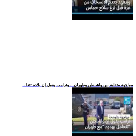
.. مواجهة متقلبة بين واشنطن وطهران... وترامب يقول إن بلاده تتعا