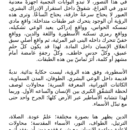
في هذا التصور، لا تبدو البوابات النجمية أجهزةً معدنية
تدور في الفراغ، شقوقٌ داخل استقرار الإدراك البشري.
العبور لا يحتاج سرعةً خارقة، يحتاج اتّساعًا. وترى هذه
الرؤية أن الوجود يتحرك عبر طبقات متداخلة: واقعٍ مادي
تمسكه الحواس، وواقعٍ إدراكي يعيد الوعي تشكيله،
وواقعٍ رمزي تسكنه الأسطورة واللغة والدين، وواقعٍ
خفيّ تتحرك داخله البنى غير المرئية، ثم واقعٍ أصلي سبق
انغلاق الإنسان داخل المادة. لهذا قد يكون كلّ حلمٍ
عميق، وكلّ حدسٍ خاطف، وكلّ رجفةٍ غامضة أمام
مشهدٍ أو كلمة، أثرَ تماسّ بين هذه الطبقات.
الأسطورة، وفق هذه الرؤية، ليست حكايةً بدائية. ندبةٌ
قديمة داخل الوعي البشري. الطوفان، المدن السماوية،
الكائنات النورانية، المعرفة السرية؛ محاولات لوصف
لحظة التشقّق الكبرى بين الإنسان واتّساعه الأول. وربما
لهذا تتشابه الأساطير عبر الأرض كلها؛ الجرح واحد حتى
مع تبدّل الأسماء.
الدين يظهر هنا بصورة مختلفة؛ علمُ عودة. الصلاة،
الترتيل، الطواف، النور، الأسماء المقدسة؛ محاولات
لإعادة مواءمة الإنسان مع شيءٍ فقده دون أن يفقد أثره