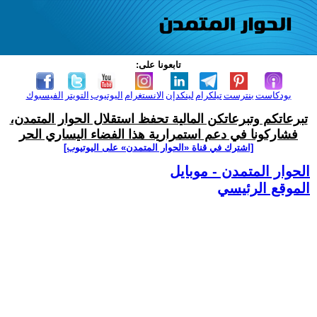
تابعونا على:
بودكاست
بنترست
تيلكرام
لينكدإن
الانستغرام
اليوتيوب
التويتر
الفيسبوك
تبرعاتكم وتبرعاتكن المالية تحفظ استقلال الحوار المتمدن،
فشاركونا في دعم استمرارية هذا الفضاء اليساري الحر
[اشترك في قناة ‫«الحوار المتمدن» على اليوتيوب]
الحوار المتمدن - موبايل
الموقع الرئيسي