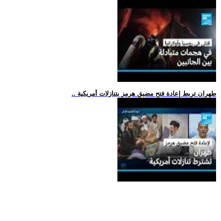
.. طهران تربط إعادة فتح مضيق هرمز بتنازلات أمريكية