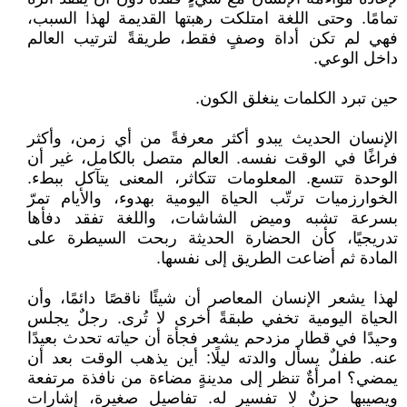
تمامًا. وحتى اللغة امتلكت رهبتها القديمة لهذا السبب،
فهي لم تكن أداة وصفٍ فقط، طريقةً لترتيب العالم
داخل الوعي.
حين تبرد الكلمات ينغلق الكون.
الإنسان الحديث يبدو أكثر معرفةً من أي زمن، وأكثر
فراغًا في الوقت نفسه. العالم متصل بالكامل، غير أن
الوحدة تتسع. المعلومات تتكاثر، المعنى يتآكل ببطء.
الخوارزميات ترتّب الحياة اليومية بهدوء، والأيام تمرّ
بسرعة تشبه وميض الشاشات، واللغة تفقد دفأها
تدريجيًا، كأن الحضارة الحديثة ربحت السيطرة على
المادة ثم أضاعت الطريق إلى نفسها.
لهذا يشعر الإنسان المعاصر أن شيئًا ناقصًا دائمًا، وأن
الحياة اليومية تخفي طبقةً أخرى لا تُرى. رجلٌ يجلس
وحيدًا في قطار مزدحم يشعر فجأة أن حياته تحدث بعيدًا
عنه. طفلٌ يسأل والدته ليلًا: أين يذهب الوقت بعد أن
يمضي؟ امرأةٌ تنظر إلى مدينةٍ مضاءة من نافذة مرتفعة
ويصيبها حزنٌ لا تفسير له. تفاصيل صغيرة، إشارات