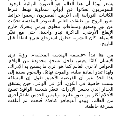
يشعر يومًا أن هذا العالم هو الصورة النهائية للوجود.
السومريون تحدّثوا عن أبوابٍ سماوية تهبط عبرها
الكائنات النورانية إلى الأرض. المصريون رسموا خرائط
لعبور الروح بين طبقات العالم. النصوص المقدسة تحدّثت
عن نورٍ وصعودٍ ومسافاتٍ تنطوي وزمنٍ يتحرك خارج
الإيقاع الأرضي. الذاكرة تبدو واحدة، حتى مع تغيّر
الأسماء، كأن البشرية تحاول استرجاع شيءٍ انطفأ قبل
التاريخ.
من هنا تبدأ «فلسفة الهندسة المخفية». رؤيةٌ ترى
الإنسان كائنًا يعيش داخل نسخةٍ محدودة من الواقع.
الحواس لا ترى العالم كما هو، ترى ما يسمح به الإدراك،
ولهذا تبدو المادة صلبة، والموت نهائيًا، والنجوم بعيدة إلى
هذا الحدّ. غير أن الفرضية الأعمق تقول إن المسافة
ليست خاصية في الكون، أثرٌ في الوعي. حين يتشقق
الجدار الذي يحبس الإدراك، تتغيّر هندسة الواقع؛ تصبح
الأحلام أكثر من صورٍ عابرة، ويلمس الحدس طبقةً أخرى
من العالم، ويبدو الديجافو كنافذة فُتحت ثم أُغلقت
بسرعة خاطفة.