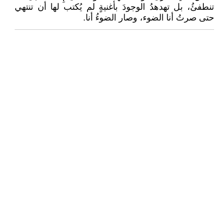
تنطفئُ، بل تهدهدُ الوجودَ بأغنيةٍ لم يُكتب لها أن تنتهي
حتى صرتُ أنا الضوء، وصار الضوءُ أنا.