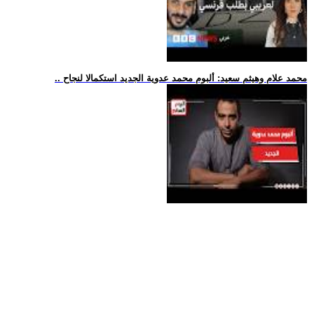
.. محمد علام وهيثم سعيد: ألبوم محمد عدوية الجديد استكمالا لنجاح