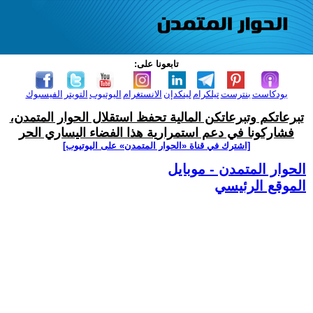
تابعونا على:
بودكاست
بنترست
تيلكرام
لينكدإن
الانستغرام
اليوتيوب
التويتر
الفيسبوك
تبرعاتكم وتبرعاتكن المالية تحفظ استقلال الحوار المتمدن،
فشاركونا في دعم استمرارية هذا الفضاء اليساري الحر
[اشترك في قناة ‫«الحوار المتمدن» على اليوتيوب]
الحوار المتمدن - موبايل
الموقع الرئيسي