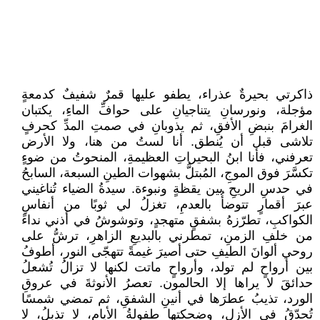
ذاكرتي بحيرةٌ عذراء، يطفو عليها قمرٌ شفيفٌ كدمعةٍ
مؤجلة، ونورسانِ يتناجيانِ على حوافِّ الماءِ، يكتبان
الغرامَ بنبضِ الأفقِ، ثم يذوبانِ في صمتِ المدِّ كحرفٍ
تلاشى قبل أن يُنطق. أنا لستُ من هنا، ولا الأرض
تعرفني، فأنا ابنُ البحيراتِ العظيمةِ، المنحوتُ من ضوءٍ
تكسَّرَ فوق الموجِ، المُبتلُّ بشهوات الطينِ السبعة، السابحُ
في حدسِ الريحِ بين يقظةٍ ونبوءة. سيدةُ الضياء تُناغيني
عبرَ أقمارٍ تتوضأُ بالعدمِ، تغزلُ لي ثوبًا من أنفاسِ
الكواكبِ، تطرّزهُ بشفقٍ متهجدٍ، وتوشوشُ في أذني نداءً
من خلفِ الزمنِ، تمطرني بالبديعِ الزاهرِ، ترشُّ على
روحي ألوانَ الطيفِ حتى أصيرَ غيمةً تتهجّى النور، أطوفُ
بين أرواحٍ لم تولد، وأرواحٍ ماتت لكنها لا تزالُ تُشعلُ
حدائقَ لا يراها إلا الحالمون. تعصرُ الأنوثةَ في عروقِ
الورد، تذيبُ عطرَها في أنينِ الشفقِ، ثم تمضي شمسًا
تُحدّقُ في الأزل، وضحكتها طفولةُ الأيامِ، لا تذبلُ، لا