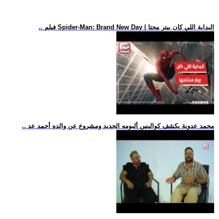
.. فيلم Spider-Man: Brand New Day | البداية اللي كان بيتر محتا
.. محمد عدوية يكشف كواليس ألبومه الجديد ومشروع عن والده أحمد عد