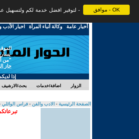
موافق - OK
لتوفير افضل خدمة لكم ولتسهيل عملي
أخبار عامة
-
وكالة أنباء المرأة
-
اخبار الأدب و
الموقع
يسارية
"من أج
حاز ال
إذا لديك
الزوار
اضافة/خدمات
بحث/الارشيف
الصفحة الرئيسية
-
الادب والفن
-
فراس الوائلي
-
تبرعاتكم