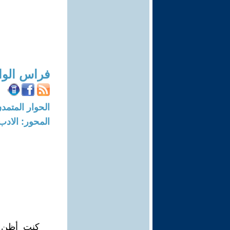
فراس الوا
الحوار المتمدن-العدد: 8294 - 25
المحور: الادب
كنت أظن أ