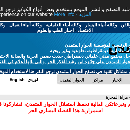
ة التصفح والنشر، الموقع يستخدم بعض أنواع الكوكيز نرجو النق
More info - المزيد
experience on our website
الفن
-
وكالة أنباء اليسار
-
وكالة أنباء العلمانية
-
وكالة أنباء العمال
-
وكا
الاقتصاد
-
اخبار الطب والعلوم
 الرئيسي لمؤسسة الحوار المتمدن
، علمانية، ديمقراطية، تطوعية وغير ربحية
ل مجتمع مدني علماني ديمقراطي حديث يضمن الحرية والعدالة الاجتم
حوار المتمدن على جائزة ابن رشد للفكر الحر والتى نالها أعلام في الفك
م مشاكل تقنية في تصفح الحوار المتمدن نرجو النقر هنا لاستخدام الموقع
كوردي
English
الاخبار
مراكز
الحوار المتمدن
 مرآة المجرة
 وتبرعاتكن المالية تحفظ استقلال الحوار المتمدن، فشاركونا 
استمرارية هذا الفضاء اليساري الحر