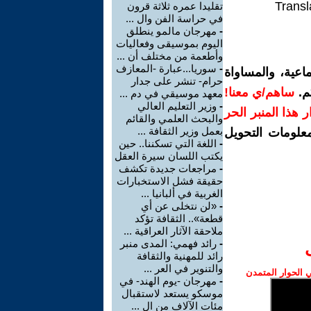
Transl
تقليدا عمره ثلاثة قرون
في حراسة الفن وال ...
-
مهرجان مالمو ينطلق
اليوم بموسيقى وفعاليات
وأطعمة من مختلف أن ...
-
سوريا...عبارة -المعازف
اعية، والمساواة
حرام- تنشر على جدار
م.
ساهم/ي معنا!
معهد موسيقي في دم ...
-
وزير التعليم العالي
رار هذا المنبر الحر
والبحث العلمي والقائم
بعمل وزير الثقافة ...
معلومات التحويل
-
اللغة التي تسكننا.. حين
يكتب اللسان سيرة العقل
-
مراجعات جديدة تكشف
حقيقة فشل الاستخبارات
الغربية في ألبانيا ...
-
«لن نتخلى عن أي
قطعة».. الثقافة تؤكد
ملاحقة الآثار العراقية ...
-
رائد فهمي: المدى منبر
رائد للمهنية والثقافة
والتنوير في العر ...
الحوار المتمدن
-
مهرجان -يوم الهند- في
موسكو يستعد لاستقبال
مئات الآلاف من ال ...