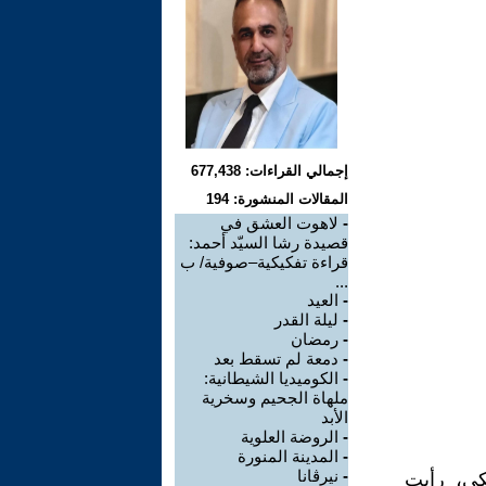
إجمالي القراءات: 677,438
المقالات المنشورة: 194
-
لاهوت العشق في
قصيدة رشا السيّد أحمد:
قراءة تفكيكية–صوفية/ ب
...
-
العيد
-
ليلة القدر
-
رمضان
-
دمعة لم تسقط بعد
-
الكوميديا الشيطانية:
ملهاة الجحيم وسخرية
الأبد
-
الروضة العلوية
-
المدينة المنورة
-
نيرڤانا
كي، رأيت