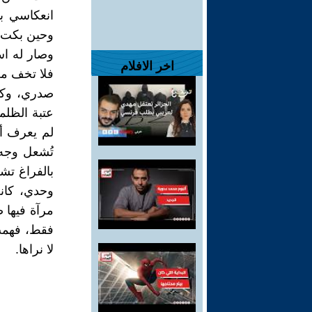
انعكاسي بي
وحين بكت 
وصار له اس
اخر الافلام
فلا تخف م
صدري، وكل 
عتبة الظلم
لم يعرف أن
تُشعل وجه
بالفراغ تش
وحدي، كان
مرآة فيها 
فقط، فهمت 
لا نراها.