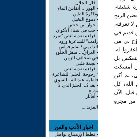
-
قال الجلال
ة شفيفة،
-
الهور… أنفاسُ الماءِ
وذاكرةُ الطين
ضن الريح
-
دموع النخيل
لا تعرفه،
-
حوار بين جنتين
-
حب في شتاء الأكوان
 قديم في
-
قراءة نقدية لنص “تمرد
وّح لي من
راهب” للشاعرة ورود
الدليمي / بقلم فراس ...
فروا له،
-
العراقُ… سفرُ الخلودِ
 تنعكس بل
في صحائفِ الزمن
-
نجمة قلبي
ين أمسكت
-
قراءة نقدية لنص
“أرجوحة الحلم” للشاعرة
، لم أكن
فاطمة عبدالله - السوي ...
الله، كل
-
بغدادُ.. الحلمُ الذي لا
يشيخ
قبل. الآن
-
أفاتار
 من مجرةٍ
المزيد.....
اخبار الأدب والفن
-
قطط الإرميتاج تواصل