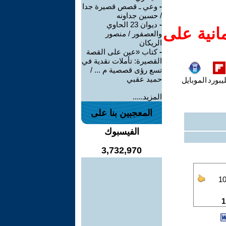
-
وعي ـ قصص قصيرة جدا
/ حسين جداونه
-
ديوان 23 الحاوي
انية على
والعصفور / منصور
الريكان
-
كتاب «عين على القصة
القصيرة: تأملات نقدية في
تسع رؤى قصصية م ... /
حميد عقبي
يبورد
الموبايل
المزيد.....
المعجبين بنا على
الفيسبوك
3,732,970