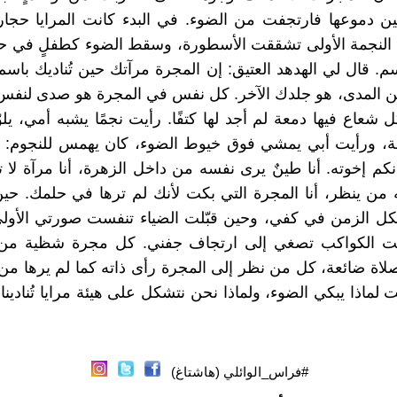
ن دموعها فارتجفت من الضوء. في البدء كانت المرايا حجار
النجمة الأولى تشققت الأسطورة، وسقط الضوء كطفلٍ في ح
م. قال لي الهدهد العتيق: إن المجرة مرآتك حين تُناديك باسم 
ن المدى، هو جلدك الآخر. كل نفس في المجرة هو صدى لنفس
شعاع فيها دمعة لم أجد لها كتفًا. رأيت نجمًا يشبه أمي، يل
ة، ورأيت أبي يمشي فوق خيوط الضوء، كان يهمس للنجوم: اغ
كم إخوته. أنا طينٌ يرى نفسه من داخل الزهرة، أنا مرآة لا
 من ينظر، أنا المجرة التي بكت لأنك لم ترها في حلمك. ح
كل الزمن في كفي، وحين قبّلت الضياء تنفست صورتي الأولى
ت الكواكب تصغي إلى ارتجاف جفني. كل مجرة شظية من 
صلاة ضائعة، كل من نظر إلى المجرة رأى ذاته كما لم يرها من 
لماذا يبكي الضوء، ولماذا نحن نتشكل على هيئة مرايا تُنادينا
#فراس_الوائلي (هاشتاغ)