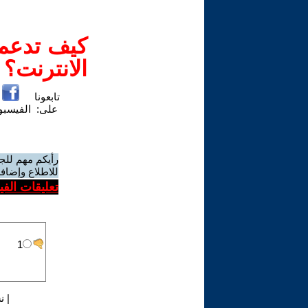
كيف تدعم-
الانترنت؟
تابعونا
على:
الفيسب
رأيكم مهم للج
للاطلاع وإضافة
تعليقات الف
|
ن