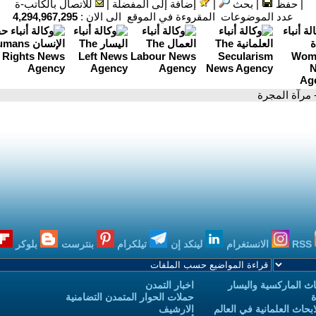
|
حفظ
|
بحث
|
إضافة إلى المفضلة
|
للاتصال بالكاتب-ة
عدد الموضوعات المقروءة في الموقع الى الان :
4,294,967,295
 مرآة المجرة
RSS
الانستغرام
لينكد إن
تيلكرام
بنترست
بلوكر
ث الماركسية واليسار
اخبار التمدن
ة
حملات الحوار المتمدن التضامنية
حاث العلمانية في العالم
الارشيف