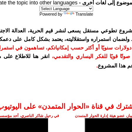
موضوع إلى لغات أخرى -
ate the topic into other languages
Powered by
Translate
شروع تطوعي مستقل يسعى لنشر قيم الحرية، العدالة الاجتم
. ولضمان استمراره واستقلاليته، يعتمد بشكل كامل على دعمك
دعمكم بمبلغ 10 دولارات سنويًا أو أكثر حسب إمكانياتكم، تساهمون في استم
وتًا قويًا للفكر اليساري والتقدمي
،
انقر هنا للاطلاع على 
م هذا المشروع
.
شترك في قناة «الحوار المتمدن» على اليوتيوب
ز، عضو هيئة إدارة الحوار المتمدن
في رحيل شاكر الناصري، أحد مؤسسي 