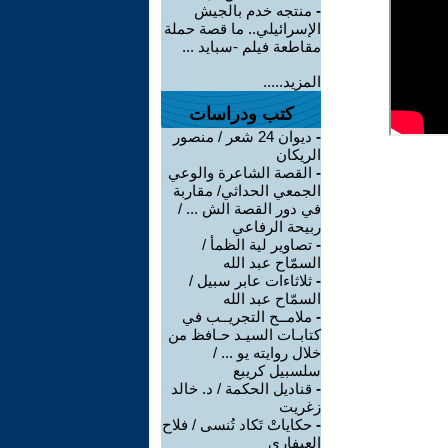
-
منتجه خدم بالجيش
الإسرائيلي.. ما قصة حملة
مقاطعة فيلم -سبايد ...
المزيد.....
كتب ودراسات
-
ديوان 24 شعر / منصور
الريكان
-
القصة الشاعرة والوعي
الجمعي الحداثي/ مقاربة
في دور القصة الش ... /
ربيحة الرفاعي
-
تصاوير لية الظمأ /
السمّاح عبد الله
-
ثلاثاءات عابر سبيل /
السمّاح عبد الله
-
ملامــح التجريــب في
كتابـات السيـد حـافظ من
خلال روايته يو ... /
سلسبيل كريبع
-
قناديل الحكمة / د. خالد
زغريت
-
حكاياتْ تَكاد تُنسى / فلاح
العيفاري