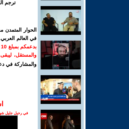
ترجم ال
الحوار المتمدن م
في العالم العربي
ب
والمستقل، ليبقى ص
والمشاركة في دع
ا‫
في رحيل جليل شهبا