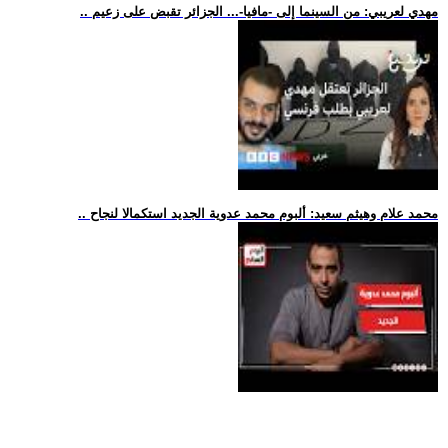
.. مهدي لعريبي: من السينما إلى -مافيا-... الجزائر تقبض على زعيم
.. محمد علام وهيثم سعيد: ألبوم محمد عدوية الجديد استكمالا لنجاح