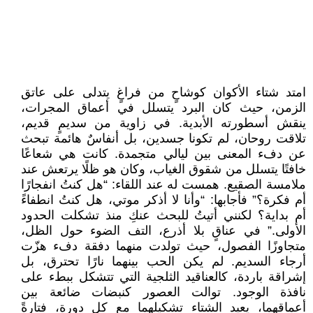
امتد شتاء الأكوان كوشاحٍ من فراغٍ يتدلى على عاتق
الزمن، حيث كان البرد يتسلل في أعماق المجرات،
ينقش أسطورته الأبدية. في زاوية من سديمٍ قديم،
تلاقت روحان، لم تكونا جسدين، بل أنفاسٌ هائمة تبحث
عن دفء المعنى بين ليالي متجمدة. كانت هي شعاعًا
خافتًا يتسلل من شقوق الغياب، وكان هو ظلًا يرتعش عند
ملامسة الصقيع. همست له عند اللقاء: “هل كنتُ انفجارًا
أم فكرة؟” فأجابها: “وأنا لا أذكر موتي، هل كنتُ انطفاءً
أم بداية؟ لكنني أتيتُ للبحث عنكِ منذ تشكلت الحدود
الأولى.” في عناقٍ بلا أذرع، التف الضوء حول الظل،
متجاوزًا الفصول، حيث تولدت منهما دفقة دفء هزّت
أرجاء السديم. لم يكن الحب بينهما نارًا تحترق، بل
إشراقة باردة، كالعناقيد الثلجية التي تتشكل ببطء على
نافذة الوجود. توالت العصور كنبضات ضائعة بين
أعماقهما، يعيد الشتاء تشكيلهما مع كل دورة، فتارةً