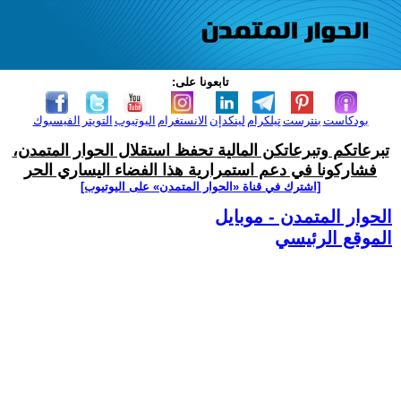
تابعونا على:
بودكاست
بنترست
تيلكرام
لينكدإن
الانستغرام
اليوتيوب
التويتر
الفيسبوك
تبرعاتكم وتبرعاتكن المالية تحفظ استقلال الحوار المتمدن،
فشاركونا في دعم استمرارية هذا الفضاء اليساري الحر
[اشترك في قناة ‫«الحوار المتمدن» على اليوتيوب]
الحوار المتمدن - موبايل
الموقع الرئيسي