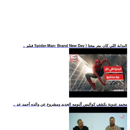
.. فيلم Spider-Man: Brand New Day | البداية اللي كان بيتر محتا
.. محمد عدوية يكشف كواليس ألبومه الجديد ومشروع عن والده أحمد عد