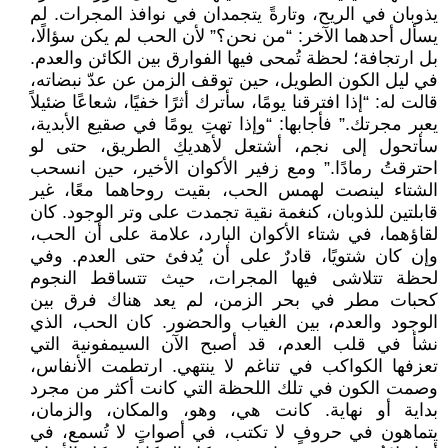
يذوبان في الريح، وتارةً يتجمدان في نوافذ المجرات. لم
يسأل أحدهما الآخر: “من نحن؟” لأن الحب لم يكن سؤالًا،
بل ارتجافة؛ لحظة تُمحى فيها الفوارق بين الكائن والعدم.
في ليل الكون الطويل، حين توقف الزمن عن عدّ نبضاته،
قالت له: “إذا افترقنا يومًا، سأترك أثرًا خفيًا، شعاعًا ضئيلاً
يعبر مجرتك.” فأجابها: “وإذا تهتِ يومًا في صقيع الأبدية،
سأتحول إلى نجم، أشتعل لأهديكِ الطريق، حتى لو
احترقتُ رمادًا.” ومع زفير الأكوان الأخير، حين انسحب
الشتاء لينصت لهمس الحب، بقيت روحاهما معًا، غير
قابلتين للذوبان، كنغمة نقية تجمدت على وتر الوجود. كان
لقاؤهما، في شتاء الأكوان البارد، علامة على أن الحب،
وإن كان شتويًا، قادرٌ على أن يُدفئ حتى العدم. وفي
لحظة تتلاشى فيها المجرات، حيث تتساقط النجوم
كحبات مطر في بحر الزمن، لم يعد هناك فرق بين
الوجود والعدم، بين الغياب والحضور. كان الحب، الذي
نشأ في قلب العدم، قد أصبح الآن السيمفونية التي
تعزفها الكواكب في تناغم لا ينتهي. ارتطمت الأنفاس،
وصمت الكون في تلك اللحظة التي كانت أكثر من مجرد
بداية أو نهاية. كانت هي، وهو، والمكان، والزمان،
يتماهون في حروفٍ لا تكتب، في أصواتٍ لا تُسمع، في