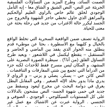
الصمت السائد، وطرح المزيد من التساؤلات الفلسفية
الجريئة عبر النص- النص الشيق و الشاق معا - إنه التأمل
الوجودي لخلق عالم خاص بالراوي العليم أوالحكيم
والمراهق الذي حاول تخطي حاجز الشهوة والخروج من
الجسد ليكرر حالة الاغتراب من جديد في رحلة بحثة عن
معنى للحياة.
الرواية تصنف ضمن الواقعية السحرية التي تخلط الواقع
بالخيال و كليهما مع الاسطورة ، بحثا عن موطيء قدم
ينطلق منه الحوار الذي يقفذ بين الماضي و الحاضر و
المستقبل – يتقطع ليكتمل في اللاشعور - ويعيد طرح
التساؤل القلق (من أنا؟) . سيطرة الصورة البصرية على
المشهد، و المكان ليس مسرح فقط للاحداث لكنه جزء
من الدراما التي تجمع بين شتي المفارقات و التناقضات .
النص كائن حي – يسكر، يصلي و يزني – و الرواي لا
يدري ماذا يدور بخلد الإله الصغير . وفي المقابل البطل
يغرق في دوامة البحث عن مخرج ليعود ويسقط من
جديد في حمى شهوة الجسد- النص مشحون بالدلالات
على كل المستويات السيكلوجي ، الوجودي ، الصوفي و
الجنسي . الرواية عبرت عن الاشتباك مع عمل غير