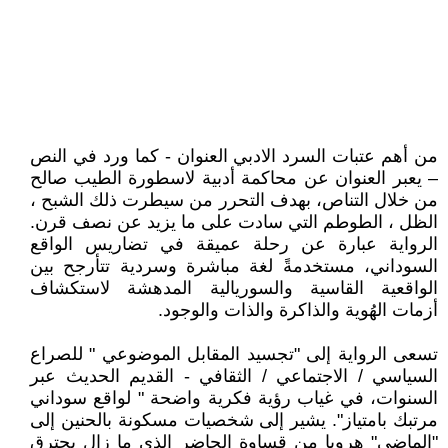
من أهم عتبات السرد الادبي العنوان - كما ورد في النص
– يعبر العنوان عن محاكمة أدبية لاسطورة الطيب صالح
من خلال التناص، بهدف التحرر من سيطرت ذلك الشبح ،
الظل ، الطوطم التي سادت على ما يزيد عن نصف قرن.
الرواية عبارة عن رحلة عميقة في تضاريس الواقع
السوداني، مستخدمةً لغة مباشرة وسردية تتأرجح بين
الواقعية القاسية والسوريالية المدهشة لاستكشاف
أزمات الهُوية والذاكرة والذات والوجود.
تسعى الرواية إلى "تجسيد المقابل الموضوعي " للصراع
السياسي / الاجتماعي / الثقافي - القديم الحديث عبر
السنوات، في غياب رؤية فكرية واضحة " لواقع سوداني
مرتبك بامتياز". يشير إلى شخصيات مسكونة بالحنين إلى
"الماضي" هروبا من قساوة الحاضر الذي ما زال يحترق