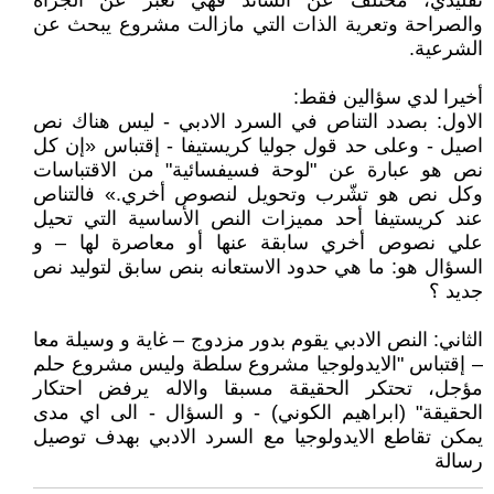
تقليدي، مختلف عن السائد فهي تعبر عن الجرأة
والصراحة وتعرية الذات التي مازالت مشروع يبحث عن
الشرعية.
أخيرا لدي سؤالين فقط:
الاول: بصدد التناص في السرد الادبي - ليس هناك نص
اصيل - وعلى حد قول جوليا کريستيفا - إقتباس «إن کل
نص هو عبارة عن "لوحة فسيفسائية" من الاقتباسات
وکل نص هو تشّرب وتحويل لنصوص أخري.» فالتناص
عند کريستيفا أحد مميزات النص الأساسية التي تحيل
علي نصوص أخري سابقة عنها أو معاصرة لها – و
السؤال هو: ما هي حدود الاستعانه بنص سابق لتوليد نص
جديد ؟
الثاني: النص الادبي يقوم بدور مزدوج – غاية و وسيلة معا
– إقتباس "الايدولوجيا مشروع سلطة وليس مشروع حلم
مؤجل، تحتكر الحقيقة مسبقا والاله يرفض احتكار
الحقيقة" (ابراهيم الكوني) - و السؤال - الى اي مدى
يمكن تقاطع الايدولوجيا مع السرد الادبي بهدف توصيل
رسالة