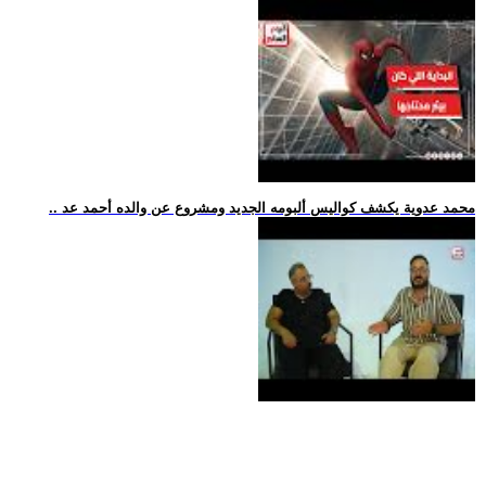
.. محمد عدوية يكشف كواليس ألبومه الجديد ومشروع عن والده أحمد عد