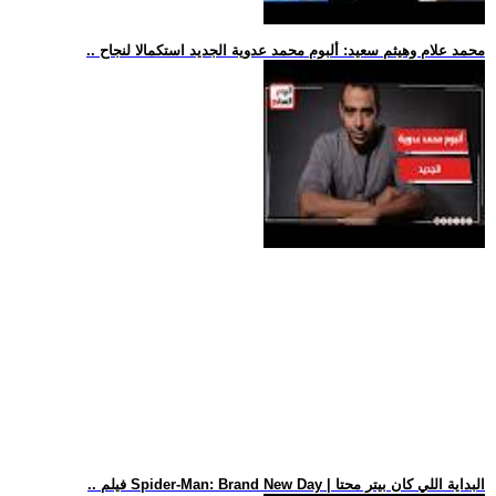
.. محمد علام وهيثم سعيد: ألبوم محمد عدوية الجديد استكمالا لنجاح
.. فيلم Spider-Man: Brand New Day | البداية اللي كان بيتر محتا