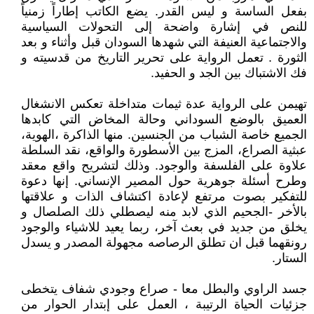
بفعل الساسة و ليس القدر. يضع الكاتب إطاراً زمنياً
للنص في إشارة واضحة إلى التحولات السياسية
والاجتماعية العنيفة التي شهدها السودان قبل وأثناء و بعد
الثورة . تعمل الرواية على تحرير التاريخ من قدسيته و
فك الاشتباك بين الجد و الحفيد.
تهيمن على الرواية عدة ثيمات متداخلة تعكس الانشغال
العميق بالوضع السوداني وحالة المخاض التي كابدها
الجميع خاصة الشباب من الجنسين. منها الذاكرة ،الهوية،
عبثية الصراع، المزج بين الأسطورة والواقع، نقد السلطة
علاوة على الفلسفة والوجود. وذلك لتشريح واقع معقد
وطرح أسئلة جوهرية حول المصير الإنساني. إنها دعوة
للتفكير بصوت مرتفع لإعادة اكتشاف الذات و علاقتها
بالأخر -الجحيم الذي لابد منه ليصطلي ذلك الصلصال و
يخلق من جديد في بعث آخر، ربما يعيد للاشياء والوجود
رونقهما قبل ان تطلق الرصاصه مجهولة المصدر و يسدل
الستار.
جسد الراوي والبطل معا - صراع وجودي شفاف يتخطى
جزئيات الحياة الرتيبة ، العمل على إبتدار الحوار من