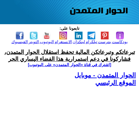
تابعونا على:
بودكاست
بنترست
تيلكرام
لينكدإن
الانستغرام
اليوتيوب
التويتر
الفيسبوك
تبرعاتكم وتبرعاتكن المالية تحفظ استقلال الحوار المتمدن،
فشاركونا في دعم استمرارية هذا الفضاء اليساري الحر
[اشترك في قناة ‫«الحوار المتمدن» على اليوتيوب]
الحوار المتمدن - موبايل
الموقع الرئيسي