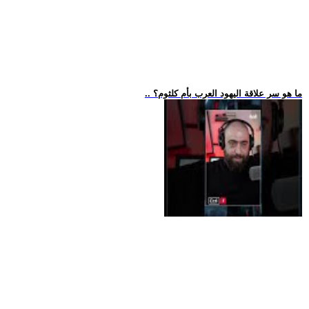
.. ما هو سر علاقة اليهود العرب بأم كلثوم؟