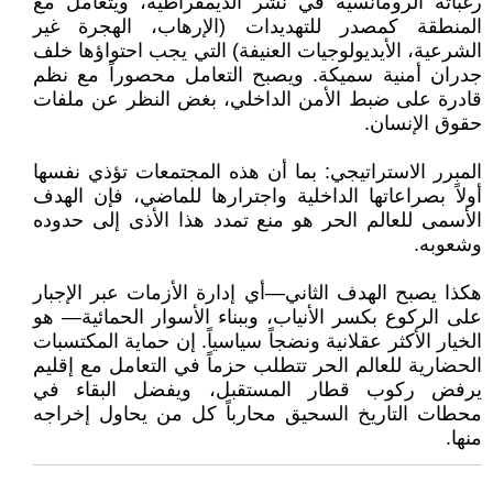
رغباته الرومانسية في نشر الديمقراطية، ويتعامل مع
المنطقة كمصدر للتهديدات (الإرهاب، الهجرة غير
الشرعية، الأيديولوجيات العنيفة) التي يجب احتواؤها خلف
جدران أمنية سميكة. ويصبح التعامل محصوراً مع نظم
قادرة على ضبط الأمن الداخلي، بغض النظر عن ملفات
حقوق الإنسان.
المبرر الاستراتيجي: بما أن هذه المجتمعات تؤذي نفسها
أولاً بصراعاتها الداخلية واجترارها للماضي، فإن الهدف
الأسمى للعالم الحر هو منع تمدد هذا الأذى إلى حدوده
وشعوبه.
هكذا يصبح الهدف الثاني—أي إدارة الأزمات عبر الإجبار
على الركوع بكسر الأنياب، وببناء الأسوار الحمائية— هو
الخيار الأكثر عقلانية ونضجاً سياسياً. إن حماية المكتسبات
الحضارية للعالم الحر تتطلب حزماً في التعامل مع إقليم
يرفض ركوب قطار المستقبل، ويفضل البقاء في
محطات التاريخ السحيق محارباً كل من يحاول إخراجه
منها.