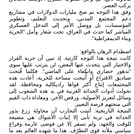
بركب العصر.
وفق هذا التوجه تم ضخ مليارات الدولارات في مشاريع
دعم المجتمع المدني، وتحديث التعليم، وتطوير
المؤسسات، بل ووصل الأمر إلى التدخل العسكري
المباشر كما حدث في العراق، تحت شعار وأمل "الحرية
وبناء الديمقراطية".
اصطدام الرهان بالواقع:
كانت نتيجة هذا التوجه كارثية. إذ تبين أن حرية القرار
والاختيار التي يتحدث عنها البعض، لن يترتب عليها سوى
"تدهور حضاري وانكفاء على الماضي". فكلما فُتحت
صناديق الاقتراع أو أُتيحت مساحة للحرية، أعادت هذه
المجتمعات إنتاج أكثر قواها راديكالية ومحافظة. لقد
تحولت أدوات الحداثة الغربية في يد هذه الشعوب إلى
وسائل لتعزيز الأصولية، ورفض الآخر، ومعاداة ذات القيم
التي منحتهم فرصة التعبير.
النتيجة التاريخية: أثبتت التجارب أن محاولة زرع بذور
الحداثة في تربة تأبى إلا إنبات الأشواك هي مضيعة
للوقت والجهد، ولم تسفر إلا عن فوضى عارمة وفراغ
سياسي ملأته قوى التطرّف. هذا ما شهده العالم بعد ما