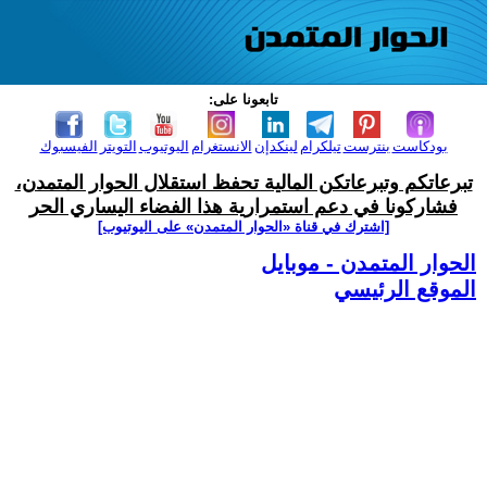
تابعونا على:
بودكاست
بنترست
تيلكرام
لينكدإن
الانستغرام
اليوتيوب
التويتر
الفيسبوك
تبرعاتكم وتبرعاتكن المالية تحفظ استقلال الحوار المتمدن،
فشاركونا في دعم استمرارية هذا الفضاء اليساري الحر
[اشترك في قناة ‫«الحوار المتمدن» على اليوتيوب]
الحوار المتمدن - موبايل
الموقع الرئيسي