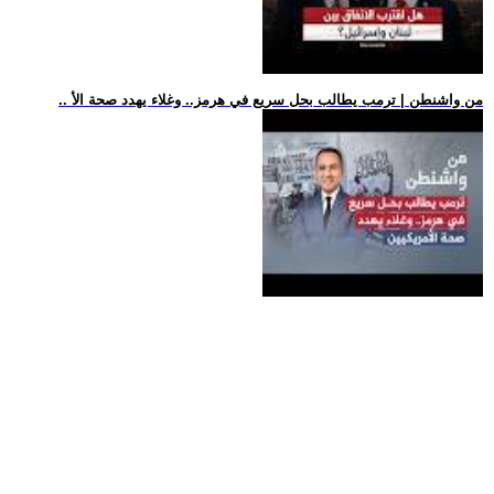
.. من واشنطن | ترمب يطالب بحل سريع في هرمز.. وغلاء يهدد صحة الأ