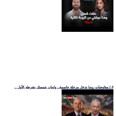
.. مفاوضات روما تدخل مرحلة حاسمة.. ولبنان يتمسك بشرطه الأول | #