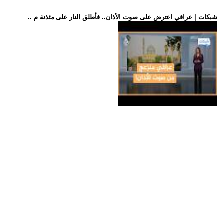
.. شبكات | عراقي اعترض على صوت الأذان.. فأطلق النار على مئذنة م