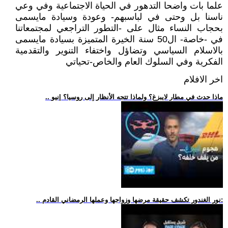
علما بات واضحا التدهور في الحياة الاجتماعية وفي وعي
ناسنا بل وحتى في لباسبهم- وعودة وسيادة مايسمى
بحجاب النساء مثال على -التطور التراجعي لمجتمعاتنا
في -خاصة- ال50 سنة الخيرة المتميزة بسيادة مايسمى
بالاسلام السياسي وتضاؤل واختفاء التنوير والتقدمية
الفكرية وفي السلوك العام والخاص-تحياتي
اخر الافلام
.. ماذا حدث في مطار لايبزغ؟ ولماذا تتجه الأنظار إلى روسيا؟ |نيو
.. نور الغندور تكشف حقيقة مرضها وزواجها وعملها الرمضاني القادم: