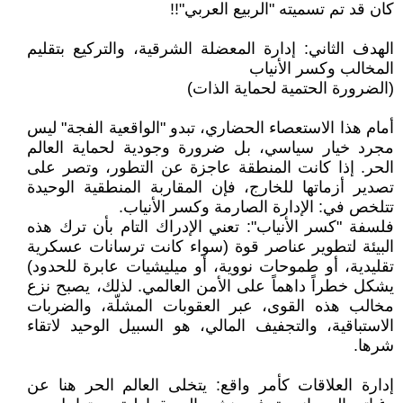
كان قد تم تسميته "الربيع العربي"!!
الهدف الثاني: إدارة المعضلة الشرقية، والتركيع بتقليم
المخالب وكسر الأنياب
(الضرورة الحتمية لحماية الذات)
أمام هذا الاستعصاء الحضاري، تبدو "الواقعية الفجة" ليس
مجرد خيار سياسي، بل ضرورة وجودية لحماية العالم
الحر. إذا كانت المنطقة عاجزة عن التطور، وتصر على
تصدير أزماتها للخارج، فإن المقاربة المنطقية الوحيدة
تتلخص في: الإدارة الصارمة وكسر الأنياب.
فلسفة "كسر الأنياب": تعني الإدراك التام بأن ترك هذه
البيئة لتطوير عناصر قوة (سواء كانت ترسانات عسكرية
تقليدية، أو طموحات نووية، أو ميليشيات عابرة للحدود)
يشكل خطراً داهماً على الأمن العالمي. لذلك، يصبح نزع
مخالب هذه القوى، عبر العقوبات المشلّة، والضربات
الاستباقية، والتجفيف المالي، هو السبيل الوحيد لاتقاء
شرها.
إدارة العلاقات كأمر واقع: يتخلى العالم الحر هنا عن