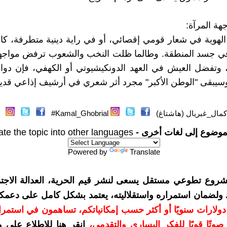
هة المرآة:
الهوية في شعار قومي إقصائي، أو في راية دينية متطرفة، كان
في جسد المنطقة. وطالما ظلت النخب والشعوب ترفض مواجهة
 وتفضل العيش في العهد الدونكيشيوتي أو الكهفي، فإن دوا
يبقى "الوطن الأكبر" مجرد أثر شعري في أرشيف إذاعي قدي
مال_غبريال (هاشتاغ)
Kamal_Ghobrial#
موضوع إلى لغات أخرى -
ate the topic into other languages
Powered by
Translate
شروع تطوعي مستقل يسعى لنشر قيم الحرية، العدالة الاجتم
. ولضمان استمراره واستقلاليته، يعتمد بشكل كامل على دعمك
دعمكم بمبلغ 10 دولارات سنويًا أو أكثر حسب إمكانياتكم، تساهمون في استم
وتًا قويًا للفكر اليساري والتقدمي
،
انقر هنا للاطلاع على 