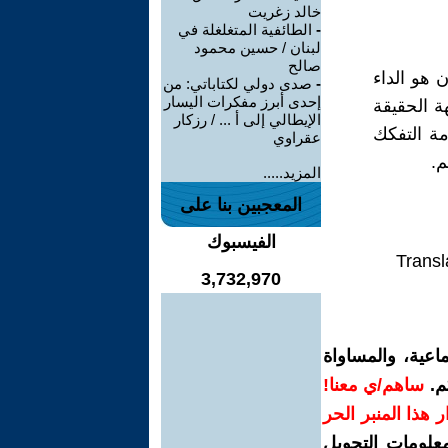
خالد زغريت
-
الطائفية المتغلغلة في
لبنان / حسين محمود
صالح
 هو الداء
-
صدى دولي لكتاباتي: من
إحدى أبرز مفكرات اليسار
 الحقيقة
الإيطالي إلى أ ... / رزكار
مة التفكك
عقراوي
م.
المزيد.....
المعجبين بنا على
الفيسبوك
Transl
3,732,970
اعية، والمساواة
م.
ساهم/ي معنا!
رار هذا المنبر الحر
معلومات التحويل