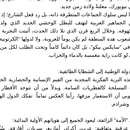
نيويورك، معلنةً ولادة زمن جديد.
ا ليس سلوك الجماعات المتطرفة ذاته، بل رد فعل الشارع؛ إذ
الجماهير العربية لتهتف للبطل الوحشي الجديد الذي ولد
وفه. وخلال الربع قرن الذي تلا ذلك الحدث، أثبتت التجربة أن
وب هذه المنطقة لم يكن يوماً للعروبة، ولا لدولها "الكرتونية
ي "سايكس بيكو"، بل كان دائماً كامناً وتحت الطلب لكل من 
 لو كانت راية مغمسة بالدماء والخراب.
لدولة الوطنية إلى الشظايا الطائفية:
ذه التربة الفكرية المجدبة من القيم الإنسانية والحضارية الحد
 المسلحة كالفطريات السامة. وبدلاً من أن تتوحد الأقطار
بي أن الاستعمار مزقها، رأينا العكس تماماً: تفكك الدول الوط
وشراذم.
لأمة" الزائفة، ليعود الجميع إلى هوياتهم الأولية البدائية:
رقية وثقافية: عرب، أكراد، أمازيغ، سريان، أفارقة. سُنّ