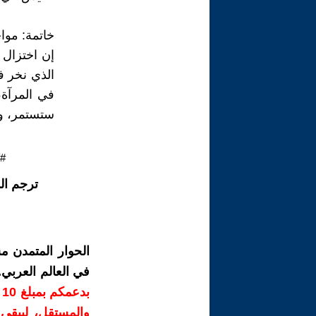
خاتمة: مواج
إن اختزال 
الذي نخر 
في المرآة،
ستستمر، وس
#ك
ترجم ال
الحوار المتمدن م
في العالم العربي
ب
والمستقل، ليبقى ص