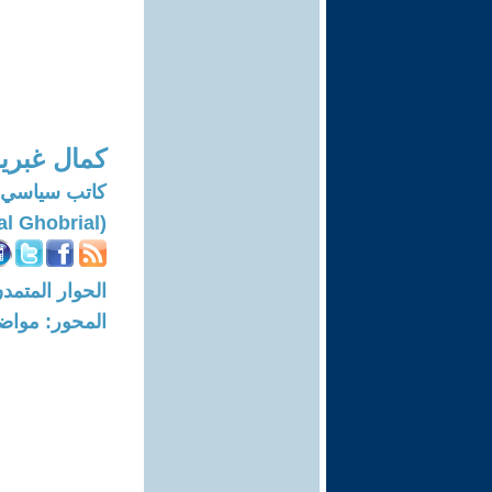
كمال غبري
كاتب سياسي 
(Kamal Ghobrial)
الحوار المتمدن-العدد: 8711 - 26
المحور: مواض