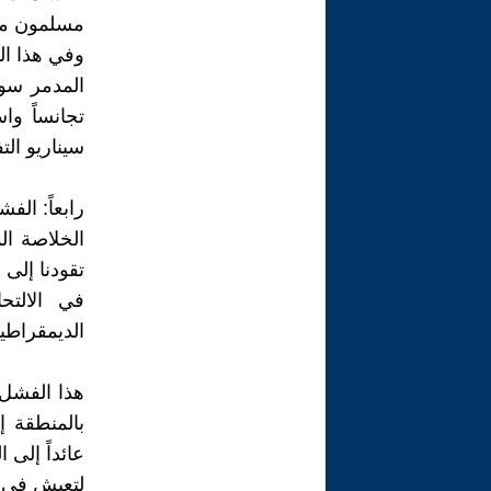
مسلمون مس
وفي هذا ال
المدمر سوى
تجانساً وا
سيناريو الت
رابعاً: ال
الخلاصة ال
تقودنا إلى
في الالتح
الديمقراطي
هذا الفشل 
بالمنطقة إ
عائداً إلى 
لتعيش في ح