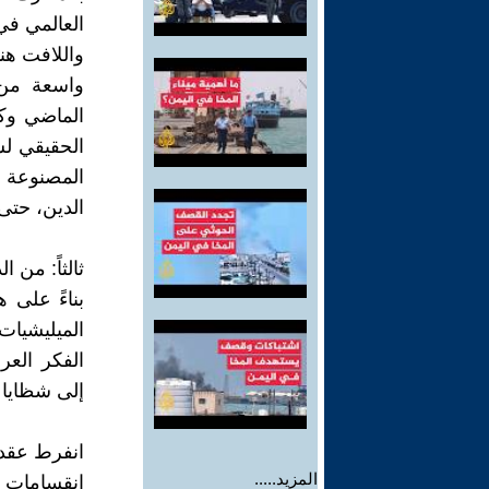
العالمي في 
واللافت هن
واسعة من 
الماضي وكه
الحقيقي لشع
المصنوعة ف
الدين، حتى
ثالثاً: من ا
بناءً على ه
الميليشيات
الفكر العرو
إلى شظايا 
انفرط عقد "ا
المزيد.....
انقسامات ع