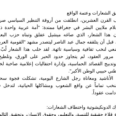
ق الشعارات وعتمة الواقع
القرن العشرين، انطلقت من أروقة التنظير السياسي صر
لام ملايين البشر في جغرافيا ممتدة: "أمة عربية واحدة ذ
ان هذا الشعار، الذي صاغه ميشيل عفلق وتبناه حزب البع
قبل أن يتلقفه جمال عبد الناصر ليتصدر مشهد "القومية العربية
 لنخب ثقافية وسياسية تائهة. لقد خلب هذا الشعار لُبّ ا
 مرور العقود، لم يتجاوز حدود الحبر على الورق، وتلطيخ
وتدبيج القصائد الحماسية، وإدارة احتفاليات إعلامية صاخبة لخص
ني حبيبي الوطن الأكبر".
الأناشيد ومعاناة رجل الشارع اليومية، تشكلت فجوة سح
نخب تماماً عن واقع الشعوب ومشاكلها الحياتية، لتدخل ف
دامت عقوداً.
ارك الدونكيشوتية واختطاف الشعارات:
اء قلاع حقيقية للتنمية، والتعليم، وحقوق الإنسان، وتحقيق الثا