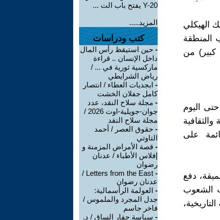
Y-20 يفتح باب الت ...
المزيد.....
ك الهيكلي
ب المنطقة
كتب ودراسات
-
حين استيقظ رأس المال
 كبير) من
داخل الإنسان .. قراءة
ماركسية ثورية في ... /
رياض الشرايطي
-
ابجديات العطاء / انتصار
كامل جفلان الخشت
-
مجلة سلاح النقد، عدد
حتى اليوم
جوان-جويلية-اوت 2026 /
والثقافية
مجلة سلاح النقد
-
حقوق العصر / أحمد
ائمة على
التاوتي
-
قصة الأمراض المزمنة و
إفلاس الأطباء / عدنان
رضوان
Letters from the East /
-
ميقة، دفع
عدنان رضوان
أت الشعوب
-
العولمة الرأسمالية:
جدل المجرد والملموس /
التاريخية،
فاخر جاسم
-
سياسة حفار الساق / د.