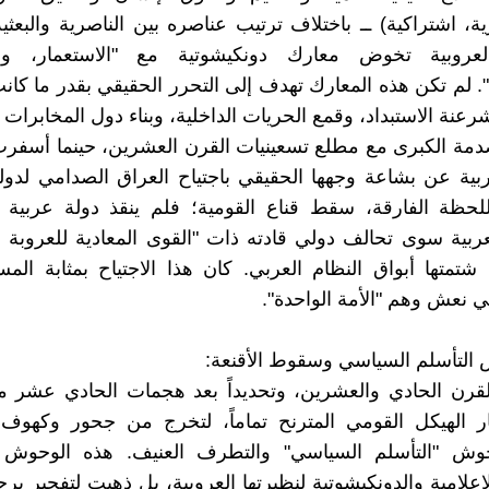
ة، اشتراكية) ــ باختلاف ترتيب عناصره بين الناصرية والبعثي
لعروبية تخوض معارك دونكيشوتية مع "الاستعمار، والإم
". لم تكن هذه المعارك تهدف إلى التحرر الحقيقي بقدر ما كان
عنة الاستبداد، وقمع الحريات الداخلية، وبناء دول المخابرات
دمة الكبرى مع مطلع تسعينيات القرن العشرين، حينما أسفر
ربية عن بشاعة وجهها الحقيقي باجتياح العراق الصدامي لدول
لحظة الفارقة، سقط قناع القومية؛ فلم ينقذ دولة عربية 
عربية سوى تحالف دولي قادته ذات "القوى المعادية للعروبة 
 شتمتها أبواق النظام العربي. كان هذا الاجتياح بمثابة المس
 نعش وهم "الأمة الواحدة".
وش التأسلم السياسي وسقوط الأقنعة:
لقرن الحادي والعشرين، وتحديداً بعد هجمات الحادي عشر م
 انهار الهيكل القومي المترنح تماماً، لتخرج من جحور وكهو
حوش "التأسلم السياسي" والتطرف العنيف. هذه الوحوش 
إعلامية والدونكيشوتية لنظيرتها العروبية، بل ذهبت لتفجير برج