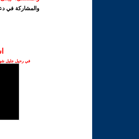
والمشاركة في دع
ا‫
في رحيل جليل شهبا