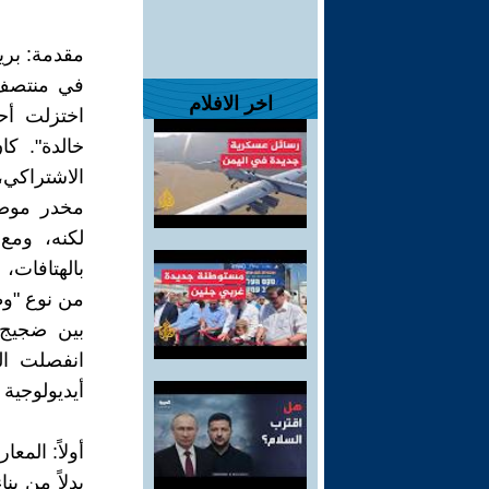
مقدمة: بري
في منتصف 
اخر الافلام
اختزلت أح
خالدة". ك
الاشتراكي، 
مخدر موضعي
لكنه، ومع
بالهتافات، 
من نوع "وط
بين ضجيج 
انفصلت ال
أيديولوجية 
أولاً: المع
بدلاً من بن