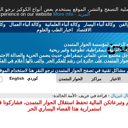
ة التصفح والنشر، الموقع يستخدم بعض أنواع الكوكيز نرجو النق
More info - المزيد
experience on our website
الفن
-
وكالة أنباء اليسار
-
وكالة أنباء العلمانية
-
وكالة أنباء العمال
-
وكا
الاقتصاد
-
اخبار الطب والعلوم
 الرئيسي لمؤسسة الحوار المتمدن
، علمانية، ديمقراطية، تطوعية وغير ربحية
ل مجتمع مدني علماني ديمقراطي حديث يضمن الحرية والعدالة الاجتم
حوار المتمدن على جائزة ابن رشد للفكر الحر والتى نالها أعلام في الفك
م مشاكل تقنية في تصفح الحوار المتمدن نرجو النقر هنا لاستخدام الموقع
كوردي
English
الاخبار
مراكز
الحوار المتمدن
ل غبريال
- قراءة في خريف -الأمة الخالدة-
 وتبرعاتكن المالية تحفظ استقلال الحوار المتمدن، فشاركونا 
استمرارية هذا الفضاء اليساري الحر