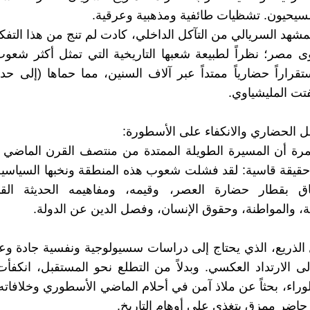
يحيون. تشظيات طائفية ومذهبية وعرقية.
مشهد السريالي من التآكل الداخلي، كادت لم تنج من هذا التفك
 مصر؛ نظراً لطبيعة شعبها التاريخية التي تمثل أكثر شعو
ستقراراً حضارياً ممتداً عبر آلاف السنين، مما حماها (إلى حد
فتت المليشياوي.
فشل الحضاري والانكفاء على الأسطورة:
مرة أن المسيرة الطويلة الممتدة من منتصف القرن الماضي 
 حقيقة قاسية: لقد فشلت شعوب هذه المنطقة ونخبها السياسية 
اق بقطار حضارة العصر، وقيمه، ومفاهيمه الحديثة الق
ة، والمواطنة، وحقوق الإنسان، وفصل الدين عن الدولة.
الذريع، الذي يحتاج إلى دراسات سسيولوجية ونفسية جادة وع
لى الارتداد العكسي. وبدلاً من التطلع نحو المستقبل، انكف
الوراء، بحثاً عن ملاذ آمن في أحلام الماضي الأسطوري وخلافاته 
اضر ممزق يتغذى على أوهام التاريخ.