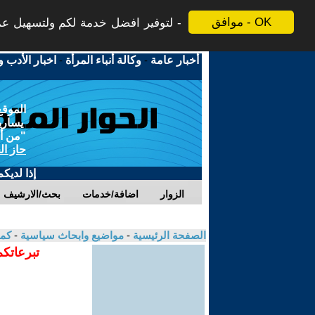
موافق - OK
لتوفير افضل خدمة لكم ولتسهيل عملي
أخبار عامة
-
وكالة أنباء المرأة
-
اخبار الأدب و
الموقع
يسارية
"من أج
حاز ال
إذا لديك
الزوار
اضافة/خدمات
بحث/الارشيف
الصفحة الرئيسية
-
مواضيع وابحاث سياسية
-
كما
تبرعاتكم