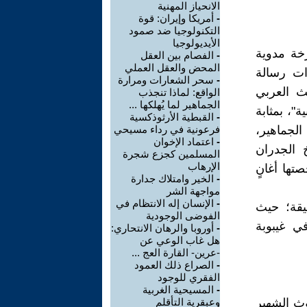
الانحياز المهنية
-
أمريكا وإيران: قوة
التكنولوجيا ضد صمود
الأيديولوجيا
خة مدوية
-
الفصام بين العقل
المحض والعقل العملي
ات رسالة
-
سحر الشعارات ومرارة
ث العربي
الواقع: لماذا تنجذب
الجماهير لما يُهلكها ...
"، بمثابة
-
القبطية الأرثوذكسية
لجماهير،
فرعونية في رداء مسيحي
-
اعتماد الإخوان
 الجدران
المسلمين كجزع شجرة
الإرهاب
تها أغانٍ
-
الخير وامتلاك جدارة
مواجهة الشر
-
الإنسان إله الانتظام في
يقة؛ حيث
الفوضى الوجودية
ي غيبوبة
-
أوروبا والرهان الانتحاري:
هل غاب الوعي عن
-عرين- القارة العج ...
-
الصراع ذلك العمود
الفقري للوجود
-
المسيحية الغربية
لوث الشهير
وعبقرية التأقلم