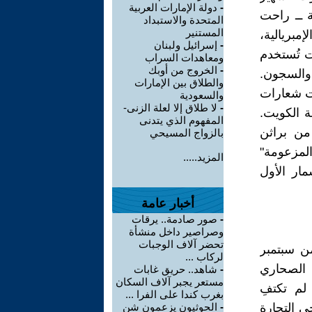
-
دولة الإمارات العربية
ة ــ راحت
المتحدة والاستبداد
المستنير
بريالية،
-
إسرائيل ولبنان
ت تُستخدم
ومعاهدات السراب
-
الخروج من أوبك
 والسجون.
والطلاق بين الإمارات
ت شعارات
والسعودية
-
لا طلاق إلا لعلة الزنى-
ة الكويت.
المفهوم الذي يتدنى
من براثن
بالزواج المسيحي
المزعومة"
المزيد.....
مار الأول
أخبار عامة
-
صور صادمة.. يرقات
وصراصير داخل منشأة
تحضر آلاف الوجبات
ن سبتمبر
لركاب ...
ف الصحاري
-
شاهد.. حريق غابات
مستعر يجبر آلاف السكان
لم تكتفِ
بغرب كندا على الفرا ...
ي التجارة
-
الحوثيون يزعمون شن