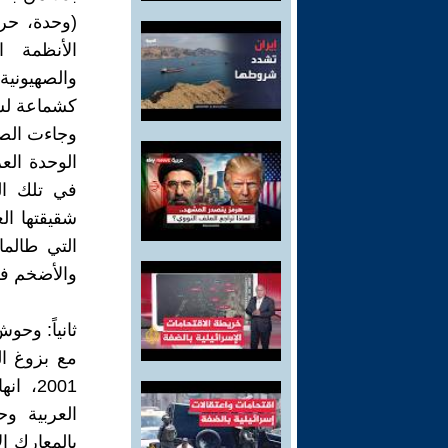
(وحدة، حري
الأنظمة ا
والصهيونية
كشماعة لشر
وجاءت الص
الوحدة الع
في تلك ال
شقيقتها ال
التي طالما
والأضخم في
ثانياً: وح
مع بزوغ ا
2001،
العربية و
بالمعارك ال