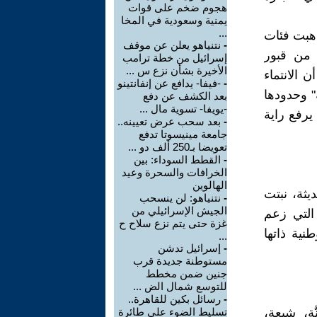
هجوم ضخم على قوات
يمنية وسعودية في المخا
...
 هبت فئات
-
نتنياهو يعلن عن موقف
 من قبور
إسرائيل من خطة ترامب
الأخيرة بشأن نزع س ...
 الانتماء
-
-فيفا- يدافع عن إنفانتينو
" وحدودها
بعد الكشف عن دفع
-يويفا- تسوية مال ...
يرفع راية
-
بعد سحب عرض تعيينه..
جامعة مينيسوتا تدفع
تعويضا بـ250 ألف دو ...
-
القطط السوداء: بين
الخرافات والسحرة وعيد
الهالوين
يثة، نبتت
-
نتنياهو: لن ينسحب
الجيش الإسرائيلي من
 التي زعم
غزة حتى يتم نزع سلاح ح
نية ذاتها
...
-
إسرائيل تدشن
مستوطنة جديدة قرب
جنين ضمن مخطط
للتوسع شمال الض ...
-
رسائل بكين للقاهرة..
َة، شيعة،
تسليط الضوء على طائرة