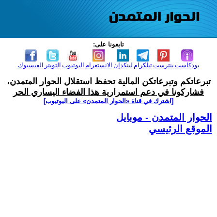
تابعونا على:
بودكاست
بنترست
تيلكرام
لينكدإن
الانستغرام
اليوتيوب
التويتر
الفيسبوك
تبرعاتكم وتبرعاتكن المالية تحفظ استقلال الحوار المتمدن،
فشاركونا في دعم استمرارية هذا الفضاء اليساري الحر
[اشترك في قناة ‫«الحوار المتمدن» على اليوتيوب]
الحوار المتمدن - موبايل
الموقع الرئيسي