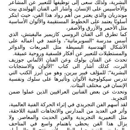
البشرية، ولذلك سعى إلى توظيفها للتعبير عن المشاعر
والأحاسيس على الإنسان. وأشار الى الفنان الهولندي بيت
موندريان والذي يعتبر من أهم رواد هذا الفن، حيث ابتكر
أسلوبًا يعتمد على الخطوط المستقيمة والألوان الأساسية
مثل الأحمر والأزرق والأصفر،
كما تطرق الى الفنان الروسي كازيمير ماليفيتش، الذي
أسس مدرسة "السوبرماتية"، واعتمد في أعماله على
الأشكال الهندسية البسيطة مثل المربعات والدوائر
والمستطيلات للتعبير عن أفكار فلسفية وروحية عميقة.
تحدث عن الفنان بولوك وعن الفنان الألماني جوزيف
البرت، كذلك أشار الى كتاب "الألوان والاستجابات
البشرية": للمؤلف فيبر بيرين، وهو من أبرز الكتب التي
تدرس سيكولوجية الألوان وتأثيرها على سلوك ونفسية
الإنسان في مختلف البيئات.
وتحدث عن بعض الفنانين العراقيين الذين عملوا ضمن
التجريد.
لقد أسهم الفن التجريدي في إثراء الحركة الفنية العالمية،
وأثر في العديد من المدارس والاتجاهات الفنية اللاحقة،
مثل التعبيرية التجريدية والفن الحديث والمعاصر. ولا
يزال هذا الفن يحظى باهتمام واسع في المتاحف