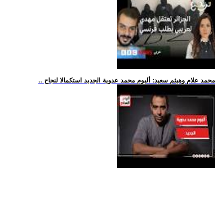
.. محمد علام وهيثم سعيد: ألبوم محمد عدوية الجديد استكمالا لنجاح