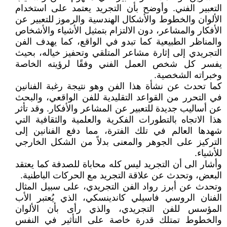
التعبير الفني. وأوضح بأن التجريد يعتمد على استخدام
الألوان والخطوط والأشكال الهندسية والرموز للتعبير عن
الأفكار والمشاعر، دون الالتزام بتمثيل الأشياء والأشخاص
والمناظر الطبيعية كما تبدو في الواقع، كما يهدف الفن
التجريدي إلى إثارة مشاعر المتلقي وتحفيز خياله، بحيث
يفسر كل شخص العمل الفني وفقًا لرؤيته الخاصة
وخبراته الشخصية.
كما تحدث عن نشأة هذا الفن وهو نتيجة رغبة الفنانين
في التحرر من القواعد التقليدية للفن الواقعي، والبحث
عن أساليب جديدة للتعبير عن المشاعر والأفكار. وقد تأثر
هذا الاتجاه بالتطورات الفكرية والعلمية والثقافية التي
شهدها العالم في تلك الفترة، مما دفع الفنانين إلى
التركيز على الجوهر والمعنى بدلاً من الشكل الخارجي
للأشياء.
وأشار الى أن التجريد ليس كله محاباة للصدفة كما يعتقد
البعض، وتحدث عن علاقة التجريد مع الحركات الباطنية.
وتحدث عن أبرز رواد الفن التجريدي، على سبيل المثال
الفنان الروسي فاسيلي كاندينسكي، الذي يُعتبر الأب
المؤسس للفن التجريدي، والذي رأى بأن الألوان
والخطوط تمتلك قدرة خاصة على التأثير في النفس