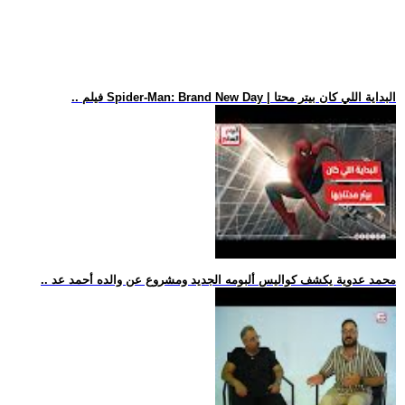
.. فيلم Spider-Man: Brand New Day | البداية اللي كان بيتر محتا
.. محمد عدوية يكشف كواليس ألبومه الجديد ومشروع عن والده أحمد عد