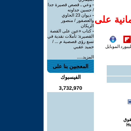
-
وعي ـ قصص قصيرة جدا
/ حسين جداونه
-
ديوان 23 الحاوي
انية على
والعصفور / منصور
الريكان
-
كتاب «عين على القصة
القصيرة: تأملات نقدية في
تسع رؤى قصصية م ... /
يبورد
الموبايل
حميد عقبي
المزيد.....
المعجبين بنا على
الفيسبوك
3,732,970