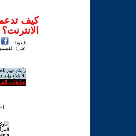
كيف تدعم-
الانترنت؟
تابعونا
على:
الفيسب
رأيكم مهم للج
للاطلاع وإضافة
تعليقات الف
|
ن