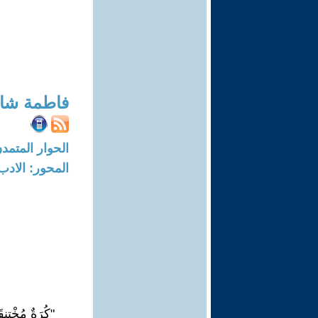
فاطمة شا
الحوار المتمدن-العدد: 8734 - 26
المحور: الادب
"كُرَةٌ مُخْتنِقَ