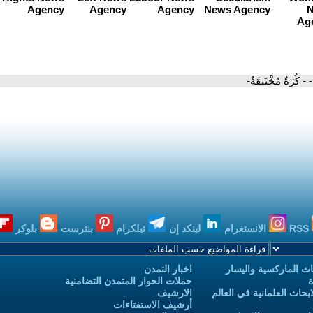
- - كُرَةٌ مُخْتَنقَةٌ-
RSS
الانستغرام
لينكد إن
تيلكرام
بنترست
بلوكر
ث الماركسية واليسار
اخبار التمدن
ة
حملات الحوار المتمدن التضامنية
حاث العلمانية في العالم
الارشيف
أرشيف الاستفتاءات