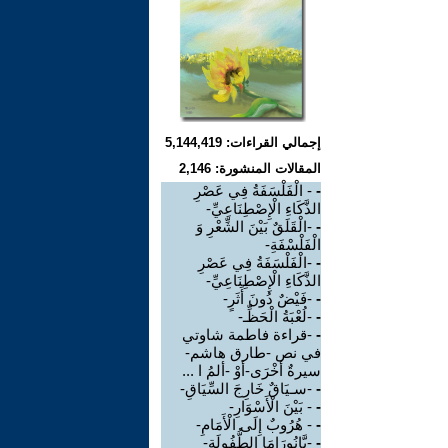
إجمالي القراءات: 5,144,419
المقالات المنشورة: 2,146
-
- الْفَلْسَفَةُ فِي عَصْرِ
الذَّكَاءِ الْإِصْطِنَاعِيِّ-
-
-الْقَلَقٌ بَيْنَ الشِّعْرِ وَ
الْفَلْسْفَةِ-
-
-الْفَلْسَفَةُ فِي عَصْرِ
الذَّكَاءِ الْإِصْطِنَاعِيِّ-
-
-فَيْضٌ دُونَ أَثَرٍ-
-
-لُعْبَةُ الْحَظِّـ-
-
-قراءة فاطمة شاوتي
في نص -طارق هاشم-
سيرةٌ أخْرَى-أوْ -ألمُ ا ...
-
-سـيَاقٌ خَارِجَ السِّيَاقِ-
-
- بَيْنَ الْأَسْوَارِ-
-
- هُرُوبٌ إِلَى الْأَمَامِ-
-
-بَّانُورَامَا الطُّفُولَةِ-