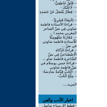
-
-قَلَقٌ عَاطِفِيٌّ-
-
- لَاعَلَيْكَ -
-
- قِطَارٌ يُفْصَلُ عَنْ جَسَدِهِ
-
-
-اِخْتِفَاءُ قَسْرِيٌّ -
-
- قراءةُ الأستاذة فاطمة
شاوتي فِي نصِّ الشاعر
المغربي محمد ا ...
-
- مُقَارَبَةٌ مَفْهُومِيَّةٌ
للْأستاذةِ فاطمة شاوتي
في نصِّ ...
-
-قراءةٌ الذّكاءِ
الْاصْطناعيِّ فِي نصِّ
الشّاعرةِ فاطمةَ شاو ...
-
قراءةُ حسن بوسلام في
نصِّ فاطمة شاوتي
-
ِ -الْحُبُّ قِيَّامَةٌ سَادِسَةٌ-
-
-مِلْحُ الْحُبِّ-
المزيد.....
اخبار الأدب والفن
-
قطط الإرميتاج تواصل