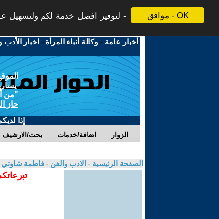
موافق - OK
لتوفير افضل خدمة لكم ولتسهيل عملي
أخبار عامة
-
وكالة أنباء المرأة
-
اخبار الأدب و
الموقع
يسارية
"من أج
حاز ال
إذا لديك
الزوار
اضافة/خدمات
بحث/الارشيف
الصفحة الرئيسية
-
الادب والفن
-
فاطمة شاوتي
تبرعاتكم