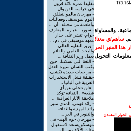
Transl
تقليدا عمره ثلاثة قرون
في حراسة الفن وال ...
-
مهرجان مالمو ينطلق
اليوم بموسيقى وفعاليات
وأطعمة من مختلف أن ...
-
سوريا...عبارة -المعازف
اعية، والمساواة
حرام- تنشر على جدار
م.
ساهم/ي معنا!
معهد موسيقي في دم ...
-
وزير التعليم العالي
رار هذا المنبر الحر
والبحث العلمي والقائم
معلومات التحويل
بعمل وزير الثقافة ...
-
اللغة التي تسكننا.. حين
يكتب اللسان سيرة العقل
-
مراجعات جديدة تكشف
حقيقة فشل الاستخبارات
الغربية في ألبانيا ...
-
«لن نتخلى عن أي
قطعة».. الثقافة تؤكد
ملاحقة الآثار العراقية ...
-
رائد فهمي: المدى منبر
رائد للمهنية والثقافة
والتنوير في العر ...
الحوار المتمدن
-
مهرجان -يوم الهند- في
موسكو يستعد لاستقبال
مئات الآلاف من ال ...