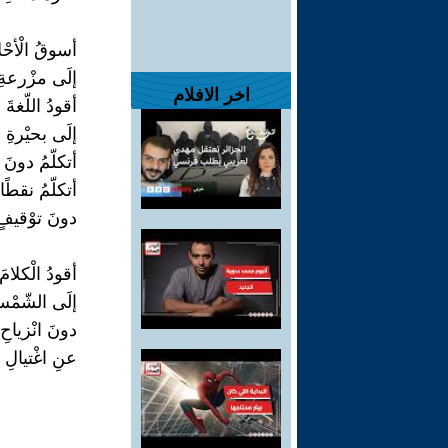
أسوقُ الْأحْل
إلَى مزْرعةِ 
اخر الافلام
أقودُ اللّغةَ
إلَى بحيْرةِ ا
أتكلّمُ دونَ
أتكلّمُ نقطًا
دونَ توْقيفٍ
أقودُ الْكلامَ
إلَى الشّمْس
دونَ انْزياحِ 
عنِ اغْتيالِ ا