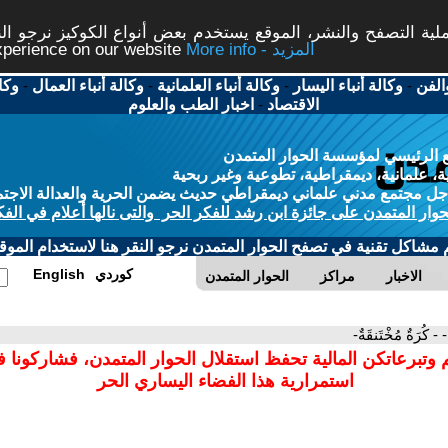
ة التصفح والنشر، الموقع يستخدم بعض أنواع الكوكيز نرجو النق
More info - المزيد
experience on our website
الفن
-
وكالة أنباء اليسار
-
وكالة أنباء العلمانية
-
وكالة أنباء العمال
-
وكا
الاقتصاد
-
اخبار الطب والعلوم
 الرئيسي لمؤسسة الحوار المتمدن
، علمانية، ديمقراطية، تطوعية وغير ربحية
ل مجتمع مدني علماني ديمقراطي حديث يضمن الحرية والعدالة الاجتم
حوار المتمدن على جائزة ابن رشد للفكر الحر والتى نالها أعلام في الفك
م مشاكل تقنية في تصفح الحوار المتمدن نرجو النقر هنا لاستخدام الموقع
كوردي
English
الاخبار
مراكز
الحوار المتمدن
- - كُرَةٌ مُخْتَنقَةٌ-
 وتبرعاتكن المالية تحفظ استقلال الحوار المتمدن، فشاركونا 
استمرارية هذا الفضاء اليساري الحر