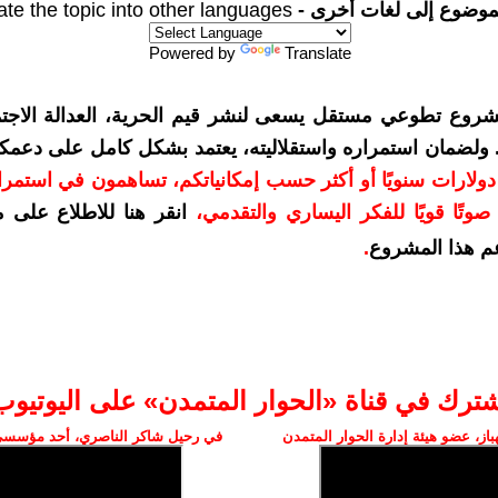
موضوع إلى لغات أخرى -
ate the topic into other languages
Powered by
Translate
شروع تطوعي مستقل يسعى لنشر قيم الحرية، العدالة الاجتم
. ولضمان استمراره واستقلاليته، يعتمد بشكل كامل على دعمك
دعمكم بمبلغ 10 دولارات سنويًا أو أكثر حسب إمكانياتكم، تساهمون في استم
وتًا قويًا للفكر اليساري والتقدمي
،
انقر هنا للاطلاع على 
م هذا المشروع
.
شترك في قناة «الحوار المتمدن» على اليوتيوب
ز، عضو هيئة إدارة الحوار المتمدن
في رحيل شاكر الناصري، أحد مؤسسي 