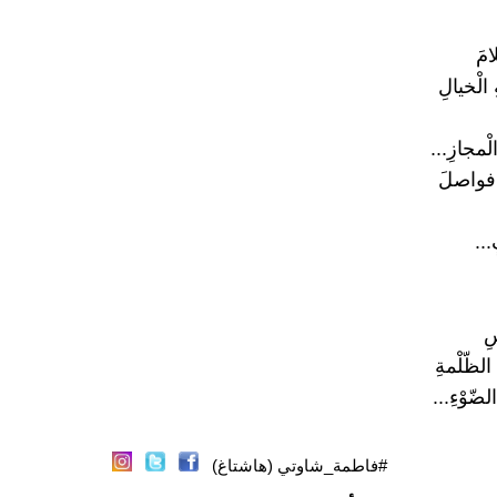
امَ
الْخيالِ
لْمجازِ...
 فواصلَ
...
ِ
الظّلْمةِ
لضّوْءِ...
#فاطمة_شاوتي (هاشتاغ)