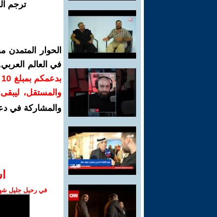
ترجم ال
الحوار المتمدن م
في العالم العربي
ب
والمستقل، ليبقى ص
والمشاركة في دع
ا‫
في رحيل جليل شهبا