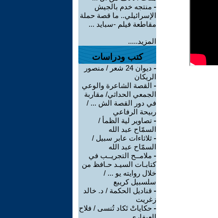
-
منتجه خدم بالجيش
الإسرائيلي.. ما قصة حملة
مقاطعة فيلم -سبايد ...
المزيد.....
كتب ودراسات
-
ديوان 24 شعر / منصور
الريكان
-
القصة الشاعرة والوعي
الجمعي الحداثي/ مقاربة
في دور القصة الش ... /
ربيحة الرفاعي
-
تصاوير لية الظمأ /
السمّاح عبد الله
-
ثلاثاءات عابر سبيل /
السمّاح عبد الله
-
ملامــح التجريــب في
كتابـات السيـد حـافظ من
خلال روايته يو ... /
سلسبيل كريبع
-
قناديل الحكمة / د. خالد
زغريت
-
حكاياتْ تَكاد تُنسى / فلاح
العيفاري