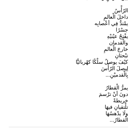
الرّأْسُ
داخلَ الْعالمِ
يمْتدُّ فِي أعْصابِه
جسْرًا
يفْتحُ عيْنيْهِ
والْقدمان
خارجَ الْعالمِ
تبْحثانِ
كيْفَ يوصلُ سلْكًا كهْربائيًّا
لِيصلَ الرّأْسَ
بِالْقدميْنِ...
يمرُّ الْقطارُ
دونَ أنْ ترْسمَ
خريطةً
تلْتقيانِ فيهَا
ولَا يدْهسُهَا
الْقطارُ...