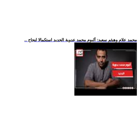
.. محمد علام وهيثم سعيد: ألبوم محمد عدوية الجديد استكمالا لنجاح