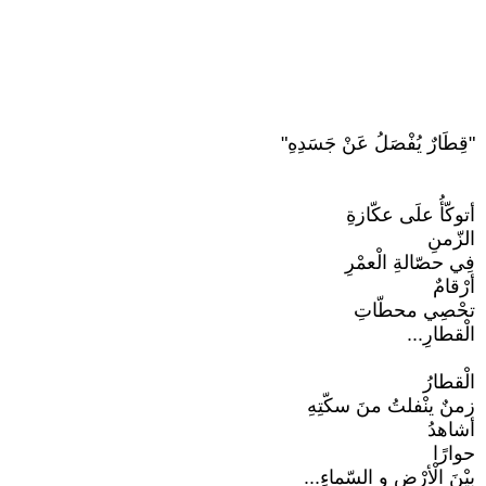
"قِطَارٌ يُفْصَلُ عَنْ جَسَدِهِ"
أتوكّأُ علَى عكّازةِ
الزّمنِ
فِي حصّالةِ الْعمْرِ
أرْقامٌ
تحْصِي محطّاتِ
الْقطارِ...
الْقطارُ
زمنٌ ينْفلتُ منَ سكّتِهِ
أشاهدُ
حوارًا
بيْنَ الْأرْضِ و السّماءِ...