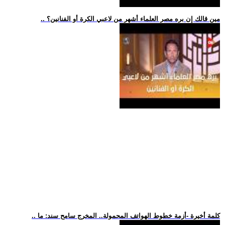
.. مين قالك إن بره مصر العلماء أشهر من لاعبي الكرة أو الفنانين؟
.. كلمة أخيرة -أزمة خطوط الهواتف المحمولة.. المخرج سامح سند: ما