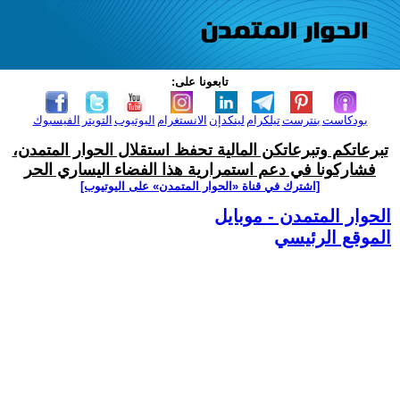
تابعونا على:
بودكاست
بنترست
تيلكرام
لينكدإن
الانستغرام
اليوتيوب
التويتر
الفيسبوك
تبرعاتكم وتبرعاتكن المالية تحفظ استقلال الحوار المتمدن،
فشاركونا في دعم استمرارية هذا الفضاء اليساري الحر
[اشترك في قناة ‫«الحوار المتمدن» على اليوتيوب]
الحوار المتمدن - موبايل
الموقع الرئيسي