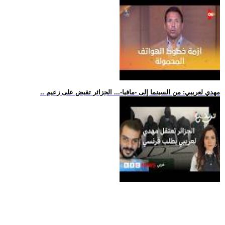
.. مهدي لعريبي: من السينما إلى -مافيا-... الجزائر تقبض على زعيم