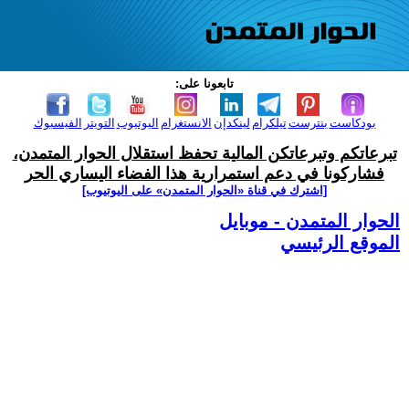
تابعونا على:
بودكاست
بنترست
تيلكرام
لينكدإن
الانستغرام
اليوتيوب
التويتر
الفيسبوك
تبرعاتكم وتبرعاتكن المالية تحفظ استقلال الحوار المتمدن،
فشاركونا في دعم استمرارية هذا الفضاء اليساري الحر
[اشترك في قناة ‫«الحوار المتمدن» على اليوتيوب]
الحوار المتمدن - موبايل
الموقع الرئيسي