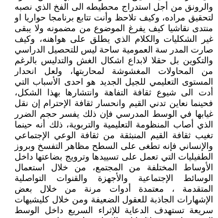
والرونق من أجل استدراج محطيطه الى الفخ الذي نصبه
لتحقيق مراده، وكيف تلاحظ وأنت تتابع برنامجا حواريا او
منتدى نقاشيا كيف يفرغ الموضوع من مضمونه ولا يبقى
غير الشكليات والكلام الذي يطلق على هواهنه، وكيف
صارت المدر سة العمومية ساحة ليس للتحصيل الدراسي
والتكوين بل حقلا لابداع اشكال الغش والتدليس بالرغم
من المحاولات المغشوشة لمحاربتها، ولعل انحدار
المستوى التعليمي للجيل الجديد هو احدى الأسباب التي
أدت الى شيوع ثقافة التفاهة وانتشارها بهذا الشكل،
فحينما نعاين تدني القيم وانحسار ثقافة الإحترام إن نقل
غيابها في الوسط المدرسي فإن ذلك يفسر حجم الضرر
الذي أصاب المنظومة التعليمية والتربوية، ذلك أنه حينما
تغيب ثقافة القيم المنبثقة من ثقافة الوعي الإجتماعي
والإنساني فإنه تطغى على السطح مظاهر التفسخ وبروز
الطفيليات التي تعمل على تسييدها وترويج بضاعتها داخل
الأوساط المختلفة من المجتمع، من خلال استعمال
الوسائط الإجتماعية والأجهزة والقنوات التواصلية
المتقدمة ، معتمدة أدوات مرنة من خلال بعض
الإشهارات الجاذبة للعقول الضعيفة ومن خلال كليشيهات
سريعة تستهدف الدعاية للإثراء السريع داخل الوسط