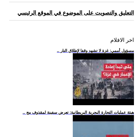
التعليق والتصويت على الموضوع في الموقع الرئيسي
اخر الافلام
.. مسؤول أممي: غزة لا تشهد وقفا لإطلاق النار
.. هيئة عمليات التجارة البحرية البريطانية: تعرض سفينة لمقذوف مج