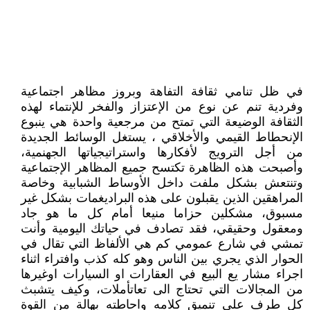
في ظل تنامي ثقافة التفاهة وبروز مظاهر اجتماعية
وفردية تنم عن نوع من الإعتزاز والفخر للإنتماء لهذه
الثقافة الوضيعة التي تمتح من مرجعية واحدة هي ينبوع
الإنحطاط القيمي والأخلاقي ، يستغل الوسائط الجديدة
من أجل الترويج لأفكارها واستراتيجياتها الجهنمية،
وأصبحت هذه الظاهرة تكتسح جميع المظاهر الإجتماعية
وتنتعش بشكل ملفت داخل الأوساط الشبابية وخاصة
المراهقين الذين يقبلون على هذه البراديغمات بشكل غير
مسبوق، مشكلين حزاما منيعا أمام كل ما هو جاد
ومعقول وحقيقي، فقد تصادف في حياتك اليومية وأنت
تمشي في شارع عمومي كم هي الألفاظ التي تقال في
الحوار الذي يجري بين الناس وهو كله كذب وافتراء اثناء
اجراء مشار يع البيع في العقارات او السيارات اوغيرها
من المجالات التي تحتاج الى تعاتأملات، وكيف يتشبث
كل طرف على تنميق كلامه واحاطته بهالة من القوة