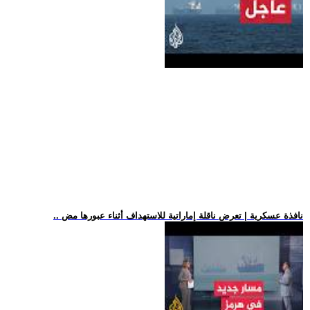
.. نافذة عسكرية | تعرض ناقلة إماراتية للاستهداف أثناء عبورها مض