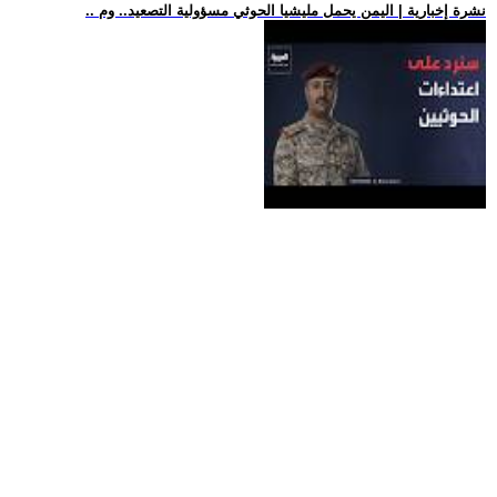
.. نشرة إخبارية | اليمن يحمل مليشيا الحوثي مسؤولية التصعيد.. وم