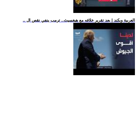
.. العربية ويكند | بعد تقرير خلافه مع هيغسيث.. ترمب ينفي نقص ال