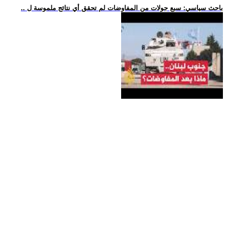
.. باحث سياسي: سبع جولات من المفاوضات لم تحقق أي نتائج ملموسة ل