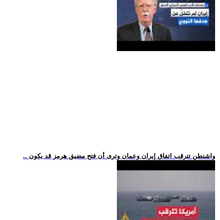
.. واشنطن تترقب اتفاق إيران وعمان وترى أن فتح مضيق هرمز قد يكون