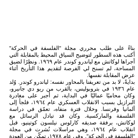
بناءً على طلب محرري مجلة "الفلسفة في الحركة"
أكتب هذه السطور لتوضيح السياق المحيط بالمقابلة التي
أجراها لوكاتش مع لياندرو كوندر عام ١٩٦٩. ونظرًا لضيق
المساحة، لم تسنح لي الفرصة لتقديم هذا التأريخ أثناء
عرض المقابلة نفسها.
بدايةً، لا بد من تعريفنا بالمحاور نفسه: لياندرو كوندر. وُلد
عام ١٩٣٦ في بتروبوليس، بالقرب من ريو دي جانيرو،
وكان محاميًا عماليًا في البداية، ثم أُجبر على مغادرة
البرازيل بسبب الانقلاب العسكري عام ١٩٦٤، فلجأ إلى
ألمانيا وفرنسا. وخلال فترة منفاه، تعمّق في دراسة
الفلسفة والماركسية. وكان قد تبادل الرسائل مع
لوكاتش، برفقة صديقه كارلوس نيلسون كوتينيو، قبل
انقلاب عام ١٩٦٤، وهي مراسلات نُشرت في مجلة
"الفلسفة في الحركة". وفي عام ١٩٧٨، تمكّن من العودة