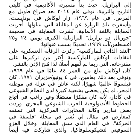
إلى البرازيل، حيث بدأ مسيرته الأكاديمية في كليتي
التاريخ والتربية. توفي عام ٢٠١٤ بعد صراع طويل مع
المرض. في عام ١٩٦٩، زار لوكاش في بودابست،
وأسفرت تلك الزيارة عن المقابلة التي نتناولها. أُجريت
المقابلة باللغة الألمانية. نُشرت المقابلة في صحيفة
"جورنال دو برازيل" البرازيلية الكبرى يومي ٢٤ و٢٥
أغسطس/آب ١٩٦٩، تحديدًا بسبب عنوانها:
"النقد الذاتي للماركسية" ركزت الرقابة العسكرية على
انتقادات لوكاش للماركسية أكثر من تركيزها على
مقترحاته، التي ربما لم تُفهم أصلًا، لذا مُنح الإذن بالنشر.
كان لوكاش يبلغ من العمر ٨٤ عامًا في عام ١٩٦٩،
وتوفي بعد ذلك بعامين، في ٤ يونيو/حزيران ١٩٧١. كان
فيلسوفًا عالميًا شهيرًا، لكنه عاش في عزلة في موطنه
المجر. لم يكن يحظى بشعبية كبيرة لدى النظام الشيوعي
في كادار، لأنه كان مفكرًا مستقلًا وغير راغب في اتباع
الخطوط الأيديولوجية للحزب الشيوعي المجري. وردت
بعض تقارير وكالة المخابرات المركزية التي تصنفه
كمعارض في مقال لي نُشر في مجلة "فلسفة في
الحركة". في العام الذي سبق المقابلة، وخلال الغزو
السوفيتي لتشيكوسلوفاكيا، والذي شاركت فيه أيضاً