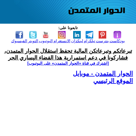
تابعونا على:
بودكاست
بنترست
تيلكرام
لينكدإن
الانستغرام
اليوتيوب
التويتر
الفيسبوك
تبرعاتكم وتبرعاتكن المالية تحفظ استقلال الحوار المتمدن،
فشاركونا في دعم استمرارية هذا الفضاء اليساري الحر
[اشترك في قناة ‫«الحوار المتمدن» على اليوتيوب]
الحوار المتمدن - موبايل
الموقع الرئيسي