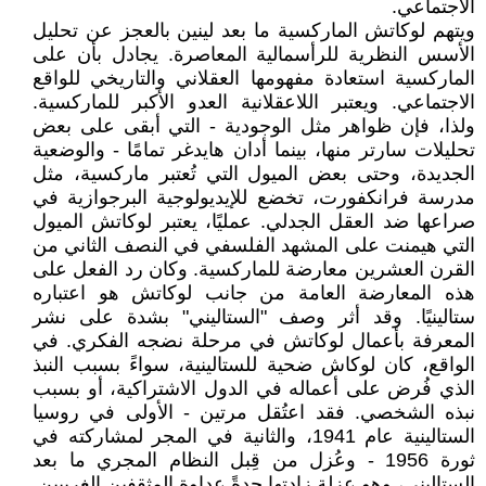
الاجتماعي.
ويتهم لوكاتش الماركسية ما بعد لينين بالعجز عن تحليل
الأسس النظرية للرأسمالية المعاصرة. يجادل بأن على
الماركسية استعادة مفهومها العقلاني والتاريخي للواقع
الاجتماعي. ويعتبر اللاعقلانية العدو الأكبر للماركسية.
ولذا، فإن ظواهر مثل الوجودية - التي أبقى على بعض
تحليلات سارتر منها، بينما أدان هايدغر تمامًا - والوضعية
الجديدة، وحتى بعض الميول التي تُعتبر ماركسية، مثل
مدرسة فرانكفورت، تخضع للإيديولوجية البرجوازية في
صراعها ضد العقل الجدلي. عمليًا، يعتبر لوكاتش الميول
التي هيمنت على المشهد الفلسفي في النصف الثاني من
القرن العشرين معارضة للماركسية. وكان رد الفعل على
هذه المعارضة العامة من جانب لوكاتش هو اعتباره
ستالينيًا. وقد أثر وصف "الستاليني" بشدة على نشر
المعرفة بأعمال لوكاتش في مرحلة نضجه الفكري. في
الواقع، كان لوكاش ضحية للستالينية، سواءً بسبب النبذ
الذي فُرض على أعماله في الدول الاشتراكية، أو بسبب
نبذه الشخصي. فقد اعتُقل مرتين - الأولى في روسيا
الستالينية عام 1941، والثانية في المجر لمشاركته في
ثورة 1956 - وعُزل من قِبل النظام المجري ما بعد
الستاليني، وهو عزلة زادتها حدةً عداوة المثقفين الغربيين.