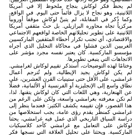
لم يحظَ فكر لوكاش بنجاح ملحوظ إلا في أمريكا
اللاتينية، وهو نجاح لا يزال قائماً حتى اليوم. في الواقع،
وكما ذُكر في المقابلة، لم يتبنَّ لوكاش موقفاً أوروبياً
مركزياً تجاه محاوره البرازيلي. بل حثَّ مثقفي أمريكا
اللاتينية على تطوير تحليلاتهم الخاصة لواقعهم الاجتماعي
والاقتصادي، أي تجنب تكرار أخطاء المثقفين الماركسيين
الغربيين الذين فشلوا في محاكاة التحليل الذي أجراه
مؤسسو الماركسية. كان يعتبر نفسه مجرد مؤشر على
الاتجاهات التي ينبغي تطويرها.
وختامًا لهذه التوضيحات، أستذكر تقييم لوكاش لغرامشي.
لم يكن لوكاش يجيد الإيطالية، ولم تُترجم أعمال
غرامشي، على الأقل حتى ستينيات القرن العشرين، على
نطاق واسع إلى الإنجليزية أو الفرنسية أو الألمانية، فضلًا
عن الهنغارية، وهي اللغات التي كان لوكاش يتقنها. لذا،
لم تكن معرفته بغرامشي واسعة، ولكن على الرغم من
هذا القصور، فإن تقييمه يكشف الكثير: فعندما ينظر إلى
غرامشي كمنظّر يقدم رؤى عامة، يجب استخلاصها من
دراسة السياق التاريخي الذي عمل فيه غرامشي، يحثنا
لوكاش على التعامل مع غرامشي كأحد كلاسيكيات
الماركسية. ويحثنا على تحليل العلاقة التي نسجها فكر