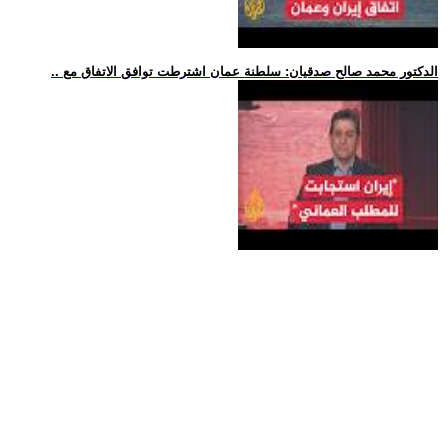
.. الدكتور محمد صالح صدقيان: سلطنة عمان اشترطت توافق الاتفاق مع