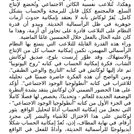
وهكذا، تُتلاعب نفسية الكائن الاجتماعي وتُخضع لإنتاج
السلع. فالمجتمع ككل قابل للبرمجة والحساب بشكل
كامل. يُقرّ لوكاش بأنه لا يعتقد بإمكانية حدوث أزمات
جوهرية في ظل الرأسمالية الحديثة. ويبدو أن قدرة
النظام على التلاعب قادرة على تجاوز أي أزمة، وهذا ما
كان عليه الحال بالفعل خلال الخمسين عامًا الماضية.
وراء هذه القدرة القابلة للتلاعب التي يتمتع بها النظام
الرأسمالي المهيمن، تكمن إمكانية حساب كل من الإنتاج
والاستهلاك. وقد طوّر إرنست بلوخ، صديق لوكاتش
الشاب، فكرة إمكانية الحساب في كتابه "روح اليوتوبيا"
ثم عاد إليها لوكاتش في كتابه "التاريخ والوعي الطبقي".
ومن الواضح أن هذه الفكرة حاضرة ضمنيًا في تحليله
للاغتراب في كتابه "أنطولوجيا الوجود الاجتماعي". أؤكد
على هذا الحضور الضمني لأن لوكاتش ينتقد بشدة النظرة
الوضعية الجديدة للعالم - وتحديدًا، يخصص لها فصلًا كاملًا
في الجزء الأول من كتابه "أنطولوجيا الوجود الاجتماعي" -
التي تجعل من إمكانية الحساب أداةً لتحليل الواقع. يثور
لوكاتش على هذا الاختزال للأشياء والبشر إلى مجرد
أرقام. في نهاية المطاف، إذن، تُعدّ إمكانية الحساب شكلًا
أيديولوجيًا للرأسمالية الحديثة، وأداةً للفعل في الواقع