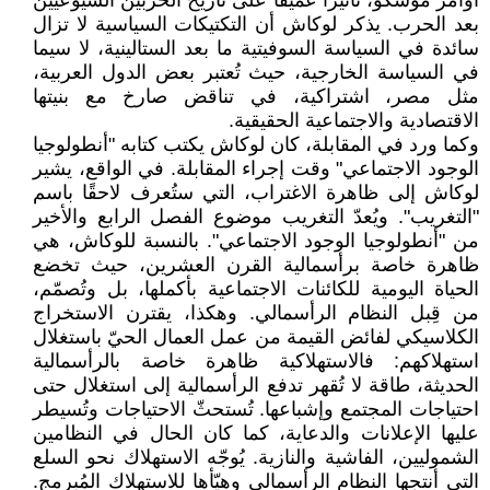
أوامر موسكو، تأثيراً عميقاً على تاريخ الحزبين الشيوعيين
بعد الحرب. يذكر لوكاش أن التكتيكات السياسية لا تزال
سائدة في السياسة السوفيتية ما بعد الستالينية، لا سيما
في السياسة الخارجية، حيث تُعتبر بعض الدول العربية،
مثل مصر، اشتراكية، في تناقض صارخ مع بنيتها
الاقتصادية والاجتماعية الحقيقية.
وكما ورد في المقابلة، كان لوكاش يكتب كتابه "أنطولوجيا
الوجود الاجتماعي" وقت إجراء المقابلة. في الواقع، يشير
لوكاش إلى ظاهرة الاغتراب، التي ستُعرف لاحقًا باسم
"التغريب". ويُعدّ التغريب موضوع الفصل الرابع والأخير
من "أنطولوجيا الوجود الاجتماعي". بالنسبة للوكاش، هي
ظاهرة خاصة برأسمالية القرن العشرين، حيث تخضع
الحياة اليومية للكائنات الاجتماعية بأكملها، بل وتُصمّم،
من قِبل النظام الرأسمالي. وهكذا، يقترن الاستخراج
الكلاسيكي لفائض القيمة من عمل العمال الحيّ باستغلال
استهلاكهم: فالاستهلاكية ظاهرة خاصة بالرأسمالية
الحديثة، طاقة لا تُقهر تدفع الرأسمالية إلى استغلال حتى
احتياجات المجتمع وإشباعها. تُستحثّ الاحتياجات وتُسيطر
عليها الإعلانات والدعاية، كما كان الحال في النظامين
الشموليين، الفاشية والنازية. يُوجّه الاستهلاك نحو السلع
التي أنتجها النظام الرأسمالي وهيّأها للاستهلاك المُبرمج.