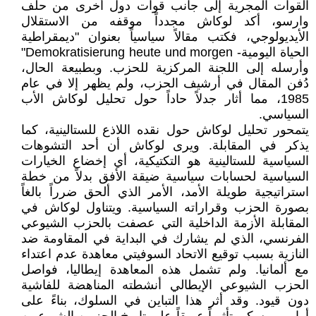
القوات المجرية إلى جانب قوات دول أخرى من حلف
وارسو، أكد لوكاش مجدداً موقفه من الاستقلال
الأيديولوجي، فكتب مقالاً سياسياً بعنوان "ديمقراطية
الحياة اليومية- Demokratisierung heute und morgen"
وأرسله إلى اللجنة المركزية للحزب. وبطبيعة الحال،
دُفن المقال في أرشيف الحزب، ولم يظهر إلا في عام
1985، مما أثار جدلاً حاداً حول تحليل لوكاش الأب
السياسي.
يتمحور تحليل لوكاش حول نقده اللاذع للستالينية، كما
يذكر في المقابلة. ويرى لوكاش أن أحد التشوهات
السياسية للستالينية هو التكتيكية، أي إخضاع الخيارات
السياسية لحسابات سياسية ضيقة الأفق بدلاً من خطة
استراتيجية طويلة الأمد، الأمر الذي ألحق ضرراً بالغاً
بصورة الحزب وقراراته السياسية. ويتناول لوكاش في
المقابلة الأزمة الداخلية التي عصفت بالحزب الشيوعي
الفرنسي، الذي لم يشارك في البداية في المقاومة ضد
النازية بسبب توقيع الاتحاد السوفيتي معاهدة عدم اعتداء
مع ألمانيا. ولم تشمل هذه المعاهدة إيطاليا، فواصل
الحزب الشيوعي الإيطالي أنشطته المناهضة للفاشية
دون قيود. وقد أثر هذا التباين في السلوك، بناءً على