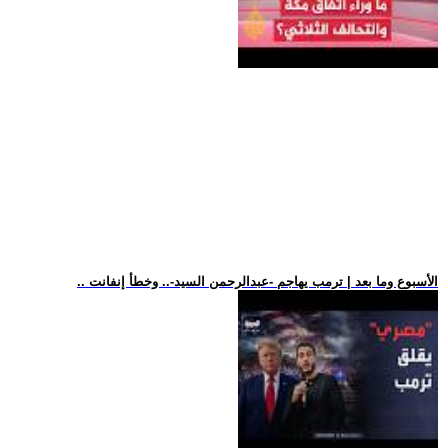
.. الأسبوع وما بعد | ترمب يهاجم -عبدالرحمن السيد-.. وخطأ إنفانت