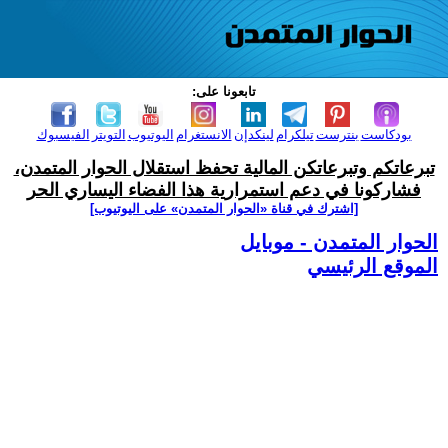
تابعونا على:
بودكاست
بنترست
تيلكرام
لينكدإن
الانستغرام
اليوتيوب
التويتر
الفيسبوك
تبرعاتكم وتبرعاتكن المالية تحفظ استقلال الحوار المتمدن،
فشاركونا في دعم استمرارية هذا الفضاء اليساري الحر
[اشترك في قناة ‫«الحوار المتمدن» على اليوتيوب]
الحوار المتمدن - موبايل
الموقع الرئيسي