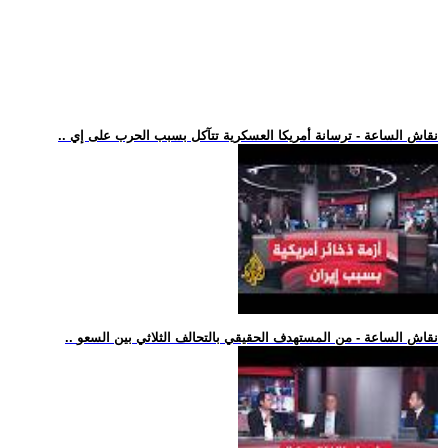
.. نقاش الساعة - ترسانة أمريكا العسكرية تتآكل بسبب الحرب على إي
.. نقاش الساعة - من المستهدف الحقيقي بالتحالف الثلاثي بين السعو