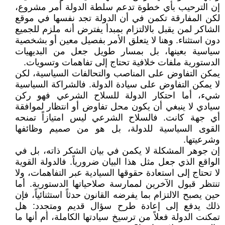
إن الترحيب بأي خطوة تدعم سلطة الدولة أمر مشروع،
لكن المفارقة تكمن في أن الدولة تجد نفسها في موقع
الشاكر لمن يقبل بالالتزام بمبدأ يفترض أنه ملزم للجميع
دون استثناء. وهنا لا يتعلق الأمر بفصيل معين أو بشخصية
سياسية بعينها، بل بمسار طويل جعل من البديهيات
الدستورية ملفات خلافية تحتاج إلى تفاهمات وتسويات.
يمكن التفاوض على المناصب والتحالفات السياسية، لكن
لا يمكن التفاوض على سيادة الدولة. فالشراكة السياسية
شيء، أما احتكار الدولة للسلاح الشرعي فهو ركن
سيادي لا ينبغي أن يكون محل تفاوض أو انتظار لموافقة
أي جهة كانت. فالسلاح الشرعي ليس امتيازاً تمنحه
القوى السياسية للدولة، بل هو من صميم وظائفها
وشرعيتها.
إن جوهر المشكلة لا يكمن في بيان الشكر ذاته، بل في
الواقع الذي جعل مثل هذا البيان ضرورياً. فالدولة القوية
لا تحتاج إلى استعادة حقوقها السيادية عبر التفاهمات، ولا
تنتظر قبول الآخرين لممارسة صلاحياتها الدستورية. أما
حين يصبح الالتزام بما يفرضه القانون حدثاً استثنائياً، فإن
ذلك يدفع إلى إعادة طرح سؤال قديم ومتجدد: هل
تمكنت الدولة فعلاً من ترسيخ سيادتها الكاملة، أم أنها ما