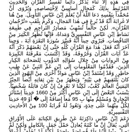
فِي هٰذِهِ إلا ثناء يَذْكُرُ دائِماً تَفْسِيرُ القُرْآنِ وَالحَدِيثِ
المُرْتَبِطُ بِذٰلِكَ كَمَجالٍ أَساسِيٍّ لِاِخْتِصاصِهِ. وَيُرْوَى أَنَّ
مُحَمَّداً بِنَفْسِهِ دَعا اللّٰهَ أَنْ يُعَلِّمَ اِبْنَ عَبّاسٍ التَأْوِيلَ. مِنْ هُنا
لا غَرابَةَ أَنَّهُ قَدْ بُرِعَ فِي هٰذا المَجالِ، وَكَرِمَ بِلَقَبِ «تُرْجُمانِ
القُرْآنِ». لٰكِنْ حالَماً تُسْهِبُ مَصادِرُ التَراجِمِ فِي طَبِيعَةِ
نَشاطِ اِبْنِ عَبّاسٍ التَفْسِيرِيِّ وَمَداهُ، فَإِنَّها تُظْهِرُ الكَثِيرَ مِنْ
التَناقُضاتِ. فَيَرْوِي حِيناً أَنَّهُ فَسَّرَ سُورَةَ البَقَرَةِ آيَةَ ، وَحِيناً
آخَرَ أَنَّهُ فَعَلَ هٰذا مَعَ القُرْآنِ كُلِّهِ حَتَّى إِنَّ بَعْضَهُمْ ذَكَرَ أَنَّهُ
عَدَّ آيَات القُرْآنَ وَحُرُوفَهُ، وَقَدْ اِكْتَسَبَ مَعْرِفَتَهُ الكَبِيرَةَ
مِنْ الرِواياتِ مِنْ خِلالِ سُؤالِهِ الدَؤُوبِ لِلصَحابَةِ الكِبارِ
الَّذِينَ، فَقَدَّمُوا المَعْلُوماتِ إِلَى اِبْنِ عَمِّ النَبِيِّ عَنْ طِيبِ
خاطِرٍ. وَقَدْ اِسْتَمَدَّ اِبْنُ عَبّاس مَوادَّ أُخْرَى مِنْ اليَهُودِ الَّذِينَ
كانَ يَلْتَقِيهِمْ فِي بَيْتِهِ" وَيَظْهَرُ مِنْ بَيْنِ ثِقاتِهِ أَيْضاً الحِبْرُ
اليَمَنِيُّ العالَمَ كَعْبٌ، لٰكِنَّنا لا نَعْرِفُ إِنْ كانَ قابَلَهُ شَخْصِيّاً.
يَنْسَبُ البَعْضُ إِلَى اِبْنِ عَبّاسٍ أَكْثَرَ مِنْ 1660 حَدِيثاً اِسْتَأْثَرَ
البُخارِيَّ وَمُسْلِمٌ مِنْها بِ 95 مَعاً إِضافَةً إِلَى � أَوْ 49 حَدِيثاً
لِكُلٍّ مِنْهُما عَلَى حِدَةٍ، وَتَعُودُ لَهُ قُرابَةُ 100 مِنْ الأَحادِيثِ
التَفْسِيرِيَّةِ.
دَعَمَ اِبْنُ عَبّاسٍ ذاكِرَتَهُ عَنْ طَرِيقِ الكِتابَةِ عَلَى الأَوْراقِ
الَّتِي، يُقالُ إِنَّ ما كَتَبَهُ يُعادِلُ حَمْلَ جَمَلٍ بِالكامِلِ وَلٰكِنْ لَمْ
يَصِلْ مِنْها إِلَيْنا وَلَوْ قُصاصَةً واحِدَةً. لٰكِنَّهُ لَمْ يُخَلِّفْ أَعْمالاً