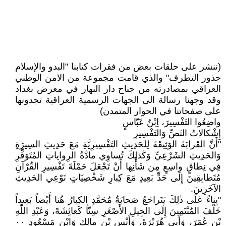
(ننشر على حلقات بعض من فقرات كتابنا "البدو والإسلام
جذور التطرف" والذي قامت مجموعة من الامن الوطني
العراقي بمصادرته من جناح دار النهار في معرض بغداد
وقد وجهنا رسالة الى الجهات الرسمية العراقية تجدونها
على صفحاتنا في الحوار المتمدن)
واضِعُوا التَفْسِيرَ، اِبْنُ عَبّاسٍ
إِشْكالاتُ النَصِّ وَالتَفْسِيرِ
"أَنَّ القَرابَةَ الوَثِيقَةَ لِلحَدِيثِ التَفْسِيرِيَّةِ مَعَ حَدِيثِ السِيرَةِ
وَالحَدِيثِ الشَرْعِيِّ وَكَذٰلِكَ تُساوِي مادَّةُ الرِواياتِ المُتَوَفِّرِ
فِي نِطاقٍ واسِعٍ مِن شَأْنِها أَنْ تَجْعَلَ حَمْلَةَ تَفْسِيرِ القُرْآنِ
مُتَطابِقِينَ إِلَى حَدٍّ بَعِيدٍ مَعَ كِبارِ شَخْصِيّاتٍ نَوْعِي الحَدِيثِ
الآخَرِينَ.
"بِناءً عَلَى ذٰلِكَ يَتَراجَعُ صَحابَةُ مُحَمَّدٍ الكِبارُ هُنا أَيْضاً بَعِيداً
خَلْفَ المُنْتَمِينَ إِلَى الجِيلِ الأَصْغَرِ سِنّاً كَعائِشَةَ، وَعَبْدِ اللّٰهِ
بْنِ عُمَرَ، وَأَبِي هُرَيْرَةَ، وَأَنْسِ بْنِ مالِكٍ وَاِبْنِ مَسْعُودٍ ٠٠