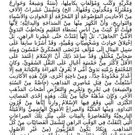
فِكْرِيَّةٍ وَكُتُبٍ وَمُؤَلَّفاتٍ بِكامِلِها، (سَنَةٌ وَشِيعَةٌ وَخَوارِجُ
وَمُعْتَزِلَةٌ وَمُحْدِثُونَ وَفُقَهاءُ.. الخ) وَتَشْمَلُ عَشَراتُ الآلافِ
مِنْ الأَحادِيثِ المَوْضُوعَةِ أَوْ المُحَرَّفَةِ أَوْ الحَوادِثِ وَالأَسْماءِ
وَالتَوارِيخِ، وَأَنَّ الكَثِيرَ مِنْها مِنْ السَذاجَةِ وَالبِدائِيَّةِ؛ لِأَنَّها
قِيلَتْ أَوْ كَتِبَتْ مِنْ أُناسٍ بُسَطاءِ التَعْلِيمِ وَيُخاطِبُ البَدَوِيُّ
الأُمِّيُّ "الجاهِلَ"، بَلْ إِنَّها اِمْتَدَّتْ حَتَّى عَصْرِنا الراهِنِ، بَلْ
اِخْتِلاقُ حَوادِثَ وَشَخْصِيّاتٍ وَهْمِيَّةٍ، وَقَدْ أَشَرْنا سابِقاً عَلَى
سَبِيلِ المِثالِ إِلَى مُؤَلِّفِ مُرْتَضَى العَسْكَرِيِّ خَمْسُونَ وَمِئَةِ
صَحابِيٍّ مُخْتَلَقٍ وَقَدْ ساعَدَ ذٰلِكَ أَنَّ الإِسْلامَ اِعْتَمَدَ عَلَى
الأَقَلِّ لِأَكْثَرَ مِنْ خَمْسَةِ أَجْيالٍ عَلَى النَقْلِ الشَفَوِيِّ، وَكانَ
المُجْتَمَعُ بِرُمَّتِهِ بَدَوِيِّ أُمِّي لا يَعْرِفُ القِراءَةَ وَالكِتابَةَ فِيهِ إِلّا
أَعْدادٌ مَحْدُودَةٌ جِدّاً.، وَمِنْ ناحِيَةٍ أُخْرَى، فَإِنَّ هٰذِهِ الأَكاذِيبَ
اُسْتُغِلَّتْ مِنْ قِبَلِ مُناصِرِي المَذاهِبِ (خاصَّةً مِنْ السُنَةِ
وَالشِيعَةِ) فِي تَجْرِيحٍ وَتَجْرِيمٍ وَالتَعَرُّضِ أَصْحابَ المَذْهَبِ
الآخَرِ، وَكانَ مَذْهَبُهُ خالِياً مِنْ تِلْكَ، وَهٰذِهِ إِحْدَى المَصائِبِ
الكُبْرَى الَّتِي وَقَعَ فِيها الإِسْلامُ وارِثاً إِيّاها مِنْ قُرُونِ
البَداوَةِ، وَمِنْها المَكِّيَّةُ وَالصِراعُ الأُمَوِيُّ الهاشِمِيُّ وَالأَمْثِلَةُ
التارِيخِيَّةُ وَالمُعاصِرَةُ بِالمِئاتِ عَلَى مِثْلِ تِلْكَ الصِراعاتِ
الَّتِي اِنْتَقَلَتْ فِي الوَقْتِ الراهِنِ لِتَشْمَلَ الفَضائِيّاتِ مِنْ كُلِّ
المَذاهِبِ. وَيَكادُ يَكُونُ الغَرْبِيُّونَ (مِنْ غَيْرِ الأُصُولِ