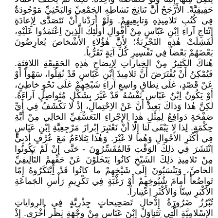
حَقِيقِيَّةً. الأَرْجَحُ أَنَّ نَتائِجَ نَشاطِهِ الجَمْعِيِّ وَالبَحْثِيِّ مَوْجُودَةٌ
فِي كُتُبِ تَلامِيذِهِ وَتابِعِيهِمْ. وَلَوْ أَرَدْنا أَنْ نَتَصَدَّى لِإِعادَةِ
إِنْتاجِ آراءِ اِبْنِ عَبّاسٍ مِنْ أَقْوالِ أُولٰئِكَ الَّذِينَ اِعْتَمَدُوا عَلَيْهِ،
لَفَشِلَتْ هٰذِهِ التَجْرِبَةُ؛ لِأَنَّ هٰؤُلاءِ الأَشْخاصَ يُعارِضُونَ
بَعْضَهُمْ بَعْضاً فِي تَفْسِيرِ كُلِّ آيَةٍ تَقَرُّباً.
هُناكَ الكَثِيرُ مِنْ الخِياراتِ لِإِيضاحِ هٰذِهِ الحَقِيقَةِ اللافِتَةِ.
فَيُمْكِنُ أَنْ يُفْتَرَضَ أَنَّ تَلامِيذَ اِبْنِ عَبّاسٍ قَدْ نُقِلُوا، سَهْواً أَوْ
عَنْ قَصْدٍ، عَلَى نِطاقٍ واسِعِ آراءِ شَيْخِهِمْ عَلَى نَحْوٍ خاطِئٍ،
أَوْ يَكُونُ اِبْنُ عَبّاسٍ نَفْسُهُ قَدْ غَيَّرَ بِشَكْلٍ مُتَواصِلٍ آراءَهُ.
لٰكِنَّ هٰذا وَذاكَ بَعِيدٌ أَنَّ عَنْ الاِحْتِمالِ، إِذْ لا تَكْشَفُ فِي أَيِّ
صَفْحَةٍ دَوافِعُ لِمِثْلِ هٰذا الإِجْراءِ التَعَسُّفِيِّ الخالِي مِنْ أَيَّةِ
حِكْمَةٍ. لِذا لا يَبْقَى لَنا إِلّا أَنْ نَعْتَبِرَ إِبْرازَ مَرْجِعِيَّةِ اِبْنِ عَبّاسٍ
فِي أَكْثَرِ الأَحْوالِ وَهُما لا غَيْرَ. وَهٰذا يَتَلاءَمُ مَعَ عُرْفٍ أَدَبِيٍّ
اِنْتَشَرَ فِي ذٰلِكَ الوَقْتِ فَالمُفَسِّرُونَ - حَتَّى إِنْ لَمْ يَكُونُوا
مِنْ تَلامِيذِ ذٰلِكَ الشَيْخِ كانُوا يَتَخَلَّوْنَ عَنْ حَقِّهِمْ التَأْلِيفِيِّ
الخاصِّ، وَيَنْسَبُونَ إِلَى شَيْخِهِمْ ما كانُوا قَدْ اِبْتَكَرُوهُ إِمّا
تَواضُعاً أَمامَ شُيُوخِهِمْ أَوْ رَغْبَةٍ فِي تَكْرِيمِ رَأْسِ الجَماعَةِ
الأَكْبَرِ سِنّاً وَالأَكْثَرِ اِعْتِباراً.
تُبْرُزُ ضَرُورَةُ إِدْخالِ تَصَحِيحاتٍ جِذْرِيَّةٍ فِي الرِواياتِ
الإِسْلامِيَّةِ الَّتِي تَتَناوَلُ اِبْنَ عَبّاسٍ مِنْ وِجْهَةِ نَظَرٍ أُخْرَى. إِذْ