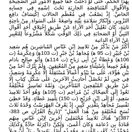
بِهٰذا الحُكْمِ، حَتَّى لَوْ دَخَلَتْ حَقّاً جَمِيعَ الأُمُورِ غَيْرِ الصَحِيحَةِ
وَالأَقْوالِ المُتَناقِضَةِ الجارِيَةِ تَحْتَ اِسْمِهِ فِي حِسابِهِ
الخاصِّ. إِذْ يَصْعُبُ فِي مُعْظَمِ الحالاتِ اِكْتِشافُ دافِعِ
التَزْوِيرِ، وَإِنْكارُ سَلامَةِ نِيَّتِهِ واضِعَةً عَلَى السَواءِ. مِنْ ناحِيَةٍ
ثانِيَةٍ، كانَ تَعْلِيلُ أَحَدِ الآراءِ عَنْ طَرِيقِ اِخْتِلاقِ أَحَدِ أَقْوالِ
النَبِيِّ أَوْ الصَحابَةِ فِي ذٰلِكَ الوَقْتِ شَكْلاً مَشْرُوعاً لِلتَعْبِيرِ
عَنْ الآراءِ الذاتية
أَكْثَرُ مَنْ يَذْكُرُ مِنْ تَلامِيذِ اِبْنِ عَبّاسٍ المُباشِرِينَ هُم سَعِيد
بْنْ جُبَيْرٍ (ت 95 ﮬ) مُجاهِدُ بْنْ جَبْرٍ (ت 103ﮬ) وَعِكْرِمَةُ (ت
106ﮬ) وَعَطاءُ بْنُ أَبِي رَباحٍ (ت 114ﮬ) وَأَبُو صالِح باذام
وَهُمْ جَمِيعاً بِاِسْتِثْناءٍ سَعِيدٍ مِنْ المُعْتِقِينَ. وَلَمْ يَتْرُكْ أَحَدٌ مِنْ
بَيْنِ هٰؤُلاءِ، عَلَى ما يَبْدُو أَعْمالاً مُسْتَقِلَّةً إِلّا عِكْرِمَةً وَسَعِيدٌ،
فِي حِينِ لَمْ تَحْصُلْ أَحادِيثُ الآخَرِينَ عَلَى شَكْلِ كِتابٍ إِلّا
عَنْ طَرِيقِ المُنْقِحِينَ المُتَأَخِّرِينَ. وَثَمَّةَ تَفاسِيرُ مُخْتَلِفَةٌ
تَعُودُ إِلَى الضِحّاكِ بْنْ مُزاحِم (ت 105ﮬ) وَهُوَ أَحَدُ تَلامِيذَ
سَعِيدٍ، أَوْ إِلَى اِبْنِ جُرَيْجٍ (ت 150) تِلْمِيذِ عَطاءٍ، وَقَدْ حَظِيَ
تَفْسِيرُ مُجاهِدٌ بِتَقْدِيرٍ كَبِيرٍ، إِذْ يَعْرِفُ الفِهْرَسْتُ وَحْدَهُ ثَلاثَ
نُسَخٍ مُخْتَلِفَةٍ مِنْ هٰذا العَمَلِ" "(تارِيخُ القُرْآنِ ص 383-
387)وَ" هُناكَ تَلامِيذُ مُحْتَمَلِينَ آخَرِينَ لِاِبْنِ عَبّاسٍ مِنهُم
قَتادَةُ بِن دُعامَة وَكانَ أَعْمىً، وَلٰكِنَّ ذاكِرَتَهُ حادَّةٌ وَكَذٰلِكَ
مُحَمَّدُ بْنُ كَعْبٍ القُرَزِي وَهُوَ ذُو أَصْلٍ يَهُودِيٍّ ، بَلْ أَنَّ جِيلاً