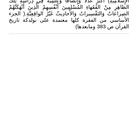
الإِسْلامِيَّةِ) أَكْثَرَ عَدْلاً وَإِنْصافاً وَعِلْمِيَّةً فِي دِراسَةِ تِلْكَ
الظاهِرِ مِنْ الفُقَهاءِ المُسْلِمِينَ أَنْفُسِهِمْ الَّذِينَ أَنْهَكَتْهُمْ
الصِراعاتُ وَالتَفْسِيراتُ وَالأَحادِيثُ غَيْرُ الواقِعِيَّةِ.( الجزء
الأساسي من الفقرة كلها معتمدة على نولدكة تاريخ
القرآن ص 383 ومابعدها)