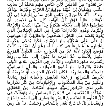
آخَرَ يُعَدُّونَ مِن الناقِلِينَ لِاِبْنِ عَبّاسٍ مِنهُم مُحَمَّدُ بْنُ سائِبِ
الكَلْبِي وَسُفْيانُ بْنُ عُيَيْنَةَ وَوَكِيعُ بْنُ الجَرّاحِ وَغَيْرُها. وَيَذْكُرُ
نولدكة : أَنَّهُ عَكَسَ اِبْنَ عَبّاسٍ الَّذِي سَمَّى اِعْتِبارَهُ فِي كُلِّ
الأَوْقاتِ عالِياً فَوْقَ كُلِّ اِتِّهامٍ، كانَ عَلَى تَلامِيذِهِ أَنْ
يَتَعَرَّضُوا غالِباً إِلَى لِأَحْكامٍ مُنْكَرَةٍ جِدّاً مِنْها الكَذِبُ وَالاِدِّعاءُ
وَغَيْرُها، وَهٰذِهِ الاِدِّعاءاتُ كَثِيرَةٌ فِي النَقْدِ الإِسْلامِيِّ الَّذِي
يَقُومُ بَعْضُهُ عَلَى التَحَيُّزِ الشَخْصِيِّ وَالطائِفِيِّ أَوْ السِياسِيِّ
أَوْ حَتَّى عَلَى شَكْلِيَّةِ بِناءِ الإِسْنادِ، هٰكَذا يُدْعَى عِكْرِمَةٌ
بِاِعْتِبارِهِ عالَمٌ بارِعاً فِي كِتابِ اللّٰهِ رَغْمَ أَنَّ الثِقَةَ بِهِ كانَتْ
مَوْضِعَ إِنْكارٍ؛ لِأَنَّهُ عَدَّ مِنْ الخَوارِجِ حَتَّى الكَلْبِيُّ المَرْجِعُ
الكَبِيرُ لِلأَنْسابِ عُدَّ أَقْرَبِ ما يَكُونُ إِلَى الكَذّابِ، وَقَدْ
اِنْتَشَرَت ظاهِرَةُ الكَذِبِ وَالاِدِّعاءِ فِي القُرُونِ الثَلاثَةِ الأُولَى
خاصَّةً بِالتَرابُطِ مَعَ نُشُوءِ الطَوائِفِ وَالمَلَلِ السِياسِيَّةِ
وَالدِينِيَّةِ وَالعَشائِرِيَّةِ، فَكانَ اِخْتِلاقُ الحَدِيثِ أَوْ تَحْرِيفُهُ أَوْ
تَحْرِيفُ الشَرائِعِ أَوْ عَدَمُ التَحْقِيقِ وَالأَمانَةِ أُمُورٌ شائِعَةٌ
وَالكَثِيرُ مِنْ تِلْكَ المَكْذُوباتِ وَإِلاِخْتِلاقاتٌ مِنْ كُثُرِ تَكْرارِها
عَلَى مَدَى فَتَراتٍ زَمَنِيَّةٍ طَوِيلَةٍ أَصْبَحَتْ مِنْ الحَقائِقِ
المُؤَكَّدَةِ المُقَدَّسَةِ الَّتِي لا يَجُوزُ المِساسُ بِها، وَتَوَغَّلَتْ فِي
كُلِّ العُلُومِ الناشِئَةِ مِنْ السَيْرِ وَالمَغازِي إِلَى الفِقْهِ وَالجُرْحِ
وَالتَعْدِيلِ، بَلْ غَدَتْ لا تَعْنِي بِأَشْخاصٍ وَحَسْبُ، بَلْ مَدارِسَ