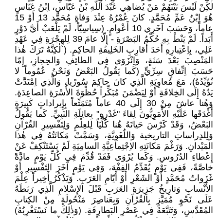
لٰكِنْ لَيْسَ بَيْنَهُمْ مَنْ يُضاهِي عَبْدَ اللّٰهِ بْنُ عَبّاسٍ، اِبْنُ عَبّاسٍ
هُوَ اِبْنُ عَمِّ مُحَمَّدٍ. كانَ عُمْرُهُ عِنْدَ وَفاةِ مُحَمَّد 13 أَوْ 15
عاماً، وَحَسَبَ آخَرِي 10 أَعْوامٍ. (سِياسِيّاً، لَمْ يَلْعَبْ أَيَّ دَوْرٍ
أَبَداً. لَمْ يَنْطْ بِهِ حُكْمُ البَصْرَةِ - إِلّا عامَ 39 لِلهِجْرَةِ فِي عَهْدِ
عَلِي، بِاِعْتِبارِهِ أَحَدَ أَقارِبِ الخَلِيفَةِ الحاكِمِ. (`لٰكِنَّهُ تَرَكَ هٰذا
المَنْصِبَ بَعْدَ سَنَةٍ، وَاِنْزَوَى فِي الطائِفِ وَالحِجازِ، إِمّا
حَسَبَ اِتِّفاقٍ سِرِّيٍّ (كَما يَقُولُ البَعْضُ وَنَحْنُ عُمُوماً لا
نُؤَيِّدُهُ)، مَعَ مُعاوِيَةِ الَّذِي كانَ حاكِمَ سُورْيا، وَالَّذِي اِمْتَدَّتْ
يَدُهُ إِلَى الخِلافَةِ أَوْ لِيَضْمَنَ مُبَكِّراً حُظْوَةَ الأُسْرَةِ الصاعِدَةِ.
وَهُنا عاشَ مِنْ 30 إِلَى 40 عاماً مُتَمَتِّعاً بِإِيراداتٍ كَبِيرَةٍ
أَغْدَقَها عَلَيْهِ الأُمَوِيُّونَ لِقاءَ "غَدْرِهِ" بِعائِلَةِ النَبِيِّ. كَما يَقُولُ
البَعْضُ، وَقَدْ كَرْسَ حَياتَهُ هُنا كُلِّيّاً لِلعِلْمِ وَلِتَفْسِيرِ القُرْآنِ
وَلِلدِراساتِ التاريخية وَاللُغَوِيَّةِ، وَسَمَّتْ مَكانَتُهُ فِي هٰذا
المَيْدانِ. وَرَغْمَ مَكانَتِهِ الاِجْتِماعِيَّةِ السامِيَةِ لَمْ يَسْتَنْكِفْ عَنْ
إِعْطاءِ الدُرُوسِ. وَكَما يُرْوَى فَقَدْ قُدِّمَ فِي كُلِّ يَوْمٍ مادَّةً
خاصَّةً، فَفِي يَوْمٍ يُقَدِّمُ الفِفْهَ، وَفِي يَوْمٍ آخَرَ التَفْسِيرِ أَوْ
غَزَواتُ مُحَمَّدٍ أَوْ الشَعْرِ أَوْ أَيّامِ العَرَبِ. وَيَذْكُرُ أَخِيراً عِلْمَ
الأَنْسابِ وَتارِيخُ جَزِيرَةِ العَرَبِ قَبْلَ الإِسْلامِ الَّذِي رَبَطَهُ
عَلَى نَحْوٍ مُمَيَّزٍ بِالقُرْآنِ وَبِعَناصِرَ مَنْحُولَةٍ مِنْ الكِتابِ
المُقَدَّسِ، وَتَتَبَّعَهُ فِي عَصْرِ البَطارِقَةِ. (وَذٰلِكَ ما نَسْتَغْرِبُهُ)