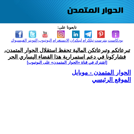
تابعونا على:
بودكاست
بنترست
تيلكرام
لينكدإن
الانستغرام
اليوتيوب
التويتر
الفيسبوك
تبرعاتكم وتبرعاتكن المالية تحفظ استقلال الحوار المتمدن،
فشاركونا في دعم استمرارية هذا الفضاء اليساري الحر
[اشترك في قناة ‫«الحوار المتمدن» على اليوتيوب]
الحوار المتمدن - موبايل
الموقع الرئيسي