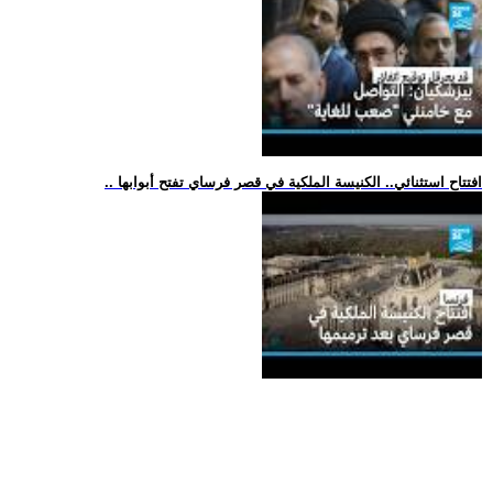
.. افتتاح استثنائي.. الكنيسة الملكية في قصر فرساي تفتح أبوابها