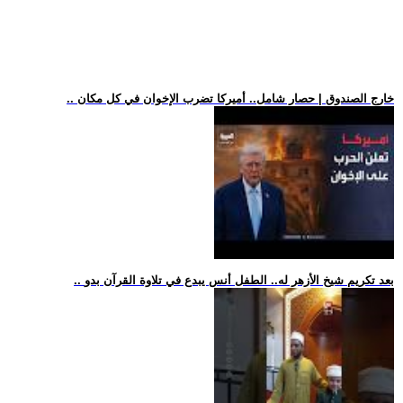
.. خارج الصندوق | حصار شامل.. أميركا تضرب الإخوان في كل مكان
.. بعد تكريم شيخ الأزهر له.. الطفل أنس يبدع في تلاوة القرآن بدو