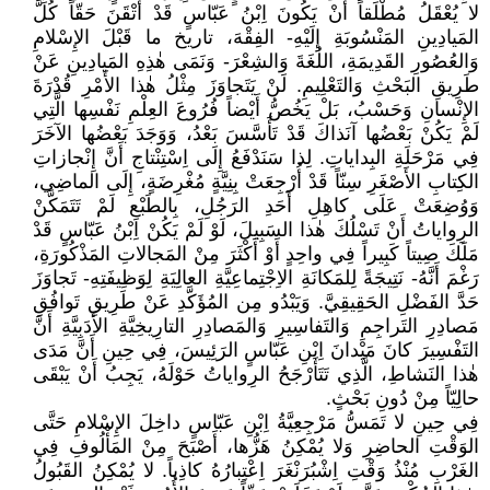
لا يُعْقَلُ مُطْلَقاً أَنْ يَكُونَ اِبْنُ عَبّاسٍ قَدْ أَتْقَنَ حَقّاً كُلَّ
المَيادِينِ المَنْسُوبَةِ إِلَيْهِ- الفِقْهَ، تاريخ ما قَبْلَ الإِسْلامِ
وَالعُصُورِ القَدِيمَةِ، اللُغَةَ وَالشِعْرَ- وَنَمَى هٰذِهِ المَيادِينِ عَنْ
طَرِيقِ البَحْثِ وَالتَعْلِيمِ. لَنْ يَتَجاوَزَ مِثْلُ هٰذا الأَمْرِ قُدْرَةَ
الإِنْسانِ وَحَسْبُ، بَلْ يَخُصُّ أَيْضاً فُرُوعَ العِلْمِ نَفْسِها الَّتِي
لَمْ يَكُنْ بَعْضُها آنَذاكَ قَدْ تَأَسَّسَ بَعْدُ، وَوَجَدَ بَعْضُها الآخَرَ
فِي مَرْحَلَةِ البِداياتِ. لِذا سَنَدْفَعُ إِلَى اِسْتِنْتاجِ أَنَّ إِنْجازاتِ
الكِتابِ الأَصْغَرِ سِنّاً قَدْ أُرْجِعَتْ بِنِيَّةٍ مُغْرِضَةٍ، إِلَى الماضِي،
وَوُضِعَتْ عَلَى كاهِلِ أَحَدِ الرَجُلِ، بِالطَبْعِ لَمْ تَتَمَكَّنْ
الرِواياتُ أَنْ تَسْلُكَ هٰذا السَبِيلَ، لَوْ لَمْ يَكُنْ اِبْنُ عَبّاسٍ قَدْ
مَلَكَ صِيتاً كَبِيراً فِي واحِدٍ أَوْ أَكْثَرَ مِنْ المَجالاتِ المَذْكُورَةِ،
رَغْمَ أَنَّهُ- نَتِيجَةً لِلمَكانَةِ الاِجْتِماعِيَّةِ العالِيَةِ لِوَظِيفَتِهِ- تَجاوَزَ
حَدَّ الفَضْلِ الحَقِيقِيَّ. وَيَبْدُو مِن المُؤَكَّدِ عَنْ طَرِيقِ تَوافُقِ
مَصادِرِ التَراجِمِ وَالتَفاسِيرِ وَالمَصادِرِ التارِيخِيَّةِ الأَدَبِيَّةِ أَنَّ
التَفْسِيرَ كانَ مَيْدانَ اِبْنِ عَبّاسٍ الرَئِيسَ، فِي حِينِ أَنَّ مَدَى
هٰذا النَشاطِ، الَّذِي تَتَأَرْجَحُ الرِواياتُ حَوْلَهُ، يَجِبُ أَنْ يَبْقَى
حالِيّاً مِنْ دُونِ بَحْثٍ.
فِي حِينِ لا تَمَسُّ مَرْجِعِيَّةُ اِبْنِ عَبّاسٍ داخِلَ الإِسْلامِ حَتَّى
الوَقْتِ الحاضِرِ وَلا يُمْكِنُ هَزُّها، أَصْبَحَ مِنْ المَأْلُوفِ فِي
الغَرْبِ مُنْذُ وَقْتِ اِشْبُرَنْغَرَ اِعْتِبارُهُ كاذِباً. لا يُمْكِنُ القَبُولُ