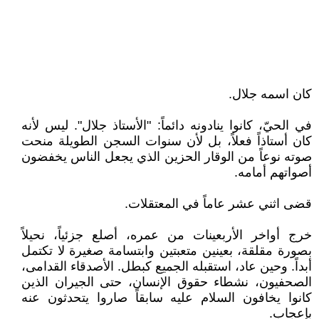
كان اسمه جلال.
في الحيّ، كانوا ينادونه دائماً: "الأستاذ جلال". ليس لأنه
كان أستاذاً فعلاً، بل لأن سنوات السجن الطويلة منحت
صوته نوعاً من الوقار الحزين الذي يجعل الناس يخفضون
أصواتهم أمامه.
قضى اثني عشر عاماً في المعتقلات.
خرج أواخر الأربعينات من عمره، أصلع جزئياً، نحيلاً
بصورة مقلقة، بعينين متعبتين وابتسامة صغيرة لا تكتمل
أبداً. وحين عاد، استقبله الجميع كبطل. الأصدقاء القدامى،
الصحفيون، نشطاء حقوق الإنسان، حتى الجيران الذين
كانوا يخافون السلام عليه سابقاً صاروا يتحدثون عنه
بإعجاب.