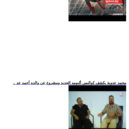
.. محمد عدوية يكشف كواليس ألبومه الجديد ومشروع عن والده أحمد عد