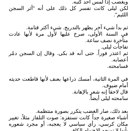
ويغضب إذا لمس أحد كتبه.
لكن ليلى كانت تفسر كل ذلك على أنه "أثر السجن
اللئيم".
ثم بدأ شيء آخر يظهر بالتدريج. شيء أكثر قتامة.
في السنة الأولى، صرخ عليها لأول مرة لأنها عادت
متأخرة نصف ساعة.
تفاجأت ليلى.
ثم اعتذر فوراً. حتى أنه قد بكى. وقال إن السجن دمّر
أعصابه.
فسامحته.
في المرة الثانية، أمسك ذراعها بعنف لأنها قاطعت حديثه
أمام ضيوف.
قال لاحقاً إنه شعر بالإهانة.
سامحته ليلى أيضاً.
بعد ذلك، صار الغضب يتكرر بصورة منتظمة.
أشياء صغيرة جداً كانت تستفزه: صوت التلفاز مثلاً، تغيير
مكان كرسي، رأي سياسي لا يعجبه، أو مجرد شعوره
بأنها لا تمنحه الاهتمام الكافي.