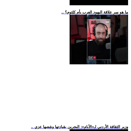
.. ما هو سر علاقة اليهود العرب بأم كلثوم؟
.. وزير الثقافة الأردني لـ«الأيام»: البحرين بقيادتها وشعبها عزي