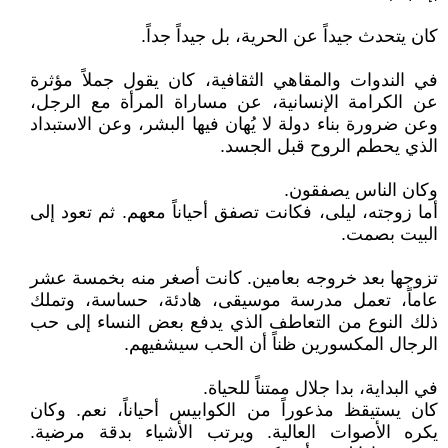
كان يتحدث جيداً عن الحرية، بل جيداً جداً.
في الندوات والمقاهي الثقافية، كان يقول جملاً مؤثرة
عن الكرامة الإنسانية، عن مساراة المرأة مع الرجل،
وعن ضرورة بناء دولة لا يُهان فيها البشر، وعن الاستبداد
الذي يحطم الروح قبل الجسد.
وكان الناس يصفقون.
أما زوجته، ليلى، فكانت تصفق أحياناً معهم. ثم تعود إلى
البيت بصمت.
تزوجها بعد خروجه بعامين. كانت أصغر منه بخمسة عشر
عاماً، تعمل مدرسة موسيقى، هادئة، حساسة، وتملك
ذلك النوع من التعاطف الذي يدفع بعض النساء إلى حب
الرجال المكسورين ظناً أن الحب سيشفيهم.
في البداية، بدا جلال ممتناً للحياة.
كان يستيقظ مذعوراً من الكوابيس أحياناً، نعم. وكان
يكره الأصوات العالية. ويرتب الأشياء بدقة مرضية.