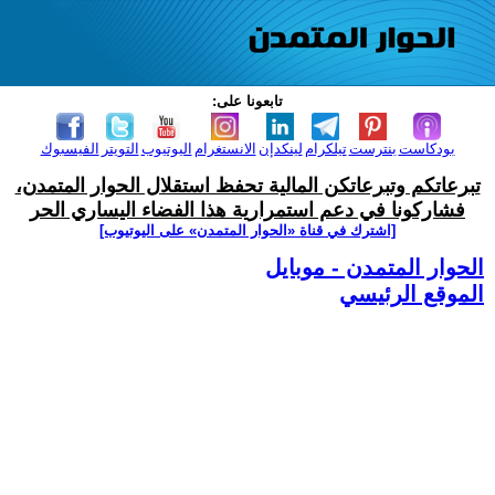
تابعونا على:
بودكاست
بنترست
تيلكرام
لينكدإن
الانستغرام
اليوتيوب
التويتر
الفيسبوك
تبرعاتكم وتبرعاتكن المالية تحفظ استقلال الحوار المتمدن،
فشاركونا في دعم استمرارية هذا الفضاء اليساري الحر
[اشترك في قناة ‫«الحوار المتمدن» على اليوتيوب]
الحوار المتمدن - موبايل
الموقع الرئيسي