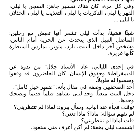
وفي كل مرة، كان هناك تفسير جاهز: السجن يا ليلى،
القهر يا ليلى، الذكريات يا ليلى، التعذيب يا ليلى، الخذلان
يا ليلى ...
شيئًا فشيئاً، بدأت ليلى تشعر أنها تعيش مع رجلين:
المناضل النبيل الذي يتحدث عن الحرية أمام الناس،
وشخص آخر داخل البيت، بارد، متوتر، يمارس السيطرة
كأنها غريزة.
في إحدى الليالي، عاد "الأستاذ جلال" من ندوة عن
الديمقراطية وحقوق الإنسان. كان الحاضرون قد وقفوا
وصفقوا له طويلاً.
أحد الصحفيين وصفه في مقال بأنه: "ضمير جيل كامل".
دخل البيت متعباً. وجد ليلى تشاهد فيلماً قديماً وتضحك
وحدها.
توقف فجأة عند الباب. وسأل ببرود: لماذا لم تنتظريني؟
لم تفهم سؤاله: ماذا؟ ماذا تعني؟
قلت لماذا لم تنتظريني؟
ابتسمت ليلى بخفة: لم أكن أعرف متى ستعود.