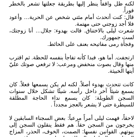
لكنه ظل واقفاً ينظر إليها بطريقة جعلتها تشعر بالخطر
فوراً.
قال: كنت أتحدث أمام مئتي شخص عن الحرية… وأعود
فلا أجد زوجتي حتى مهتمة.
شعرت ليلى بالاختناق. قالت بهدوء: جلال… أنا زوجتك،
لست جمهورك.
وفجأة رمى مفاتيحه بعنف على الحائط.
ارتجفت. أما هو، فبدا كأنه تفاجأ بنفسه للحظة. ثم اقترب
منها وقال بصوت منخفض ومرعب: لا ترفعي صوتك عليّ
أيتها الخبيثة.
كانت تتحدث بهدوء أصلاً. لكنه لم يكن يسمعها فعلاً. كان
يسمع شيئاً آخر داخل رأسه. شيئًا تشكل خلال سنوات
السجن الطويلة: كان يسمع نداء الحاجة المطلقة
للسيطرة حتى لا يشعر بالعجز مجدداً .
لاحقاً، فهمت ليلى أمراً مرعباً: بعض السجناء السابقين لا
يخرجون من السجن حقاً. هم فقط ينقلون السجن إلى
بيوتهم. القوانين نفسها: الصمت، الخوف، الحذر، المزاج