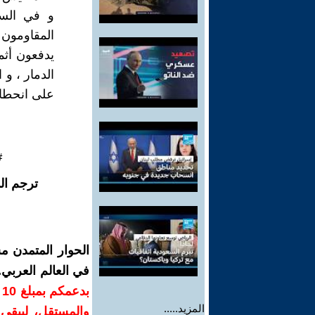
و في السي
المقاومون ح
يدفعون أثم
الدمار ، و 
على انحطا
#
ترجم ال
الحوار المتمدن م
في العالم العربي
ب
المزيد.....
والمستقل، ليبقى ص