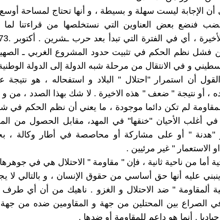
 أن الإجابة ليست سهلة و بسيطة ، و أنها تحتاج لمساحة أوسع
تضب فنضع بعض العناوين التي نستخلصها من قراءتنا لما
فشل نظم الحكم في تثبيت حدود المشروع الغربي ـ الصه
سطيني و في الانتقال من مرحلة شبه الدولة إلى الدولة الوطنية 
لقول أن استمرار "احتلال " البلاد و استفحاله ، هو نتيجة 
 ، أو نتيجة " ضعف " هذه الاخيرة . لا شك بهذا الصدد ، من و 
لمقاومة لم تكن دائما موجودة ، ما يعني أن نظم الحكم في شبه
ي أغلب الأحيان "خنقها" في المهد، مقابل الحصول من الم
 "هدنة " أو على مشاركة أو محاصصة في أطار وكالة ، ب
او الاستعمار " غير مرئيين .
ة أما من ناحية ثانية ، فإن " مقاومة " الاحتلال هي في جوهرها
ينبني عليه أنها حق أساسي من حقوق الإنسان ، و بالتالي لا يج
 ألمقاومة " ضد الاحتلال و الغزو . ناهيك من أن أي طرف
 الصراع بين المحتلين من جهة و المقاومين ضده من جهة ثا
اديا , أنما هو داعم للمقاومة أو ضدها .