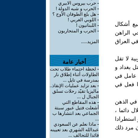
-
حرب بيروس الابيري
-
الحرب و شبه الدولة !
-
هل بلغ الطوفان الأوج ؟
-
اللوبي الغربي !
يع أشكال
-
اللبنانيون !
-
الحرب و المتحاربون
في الراهن
في العراق
المزيد.....
ية لا تقل
أخبار عامة
و الذي احتل بغداد و
-
لحظة احتماء طلاب تحت
الطاولات أثناء إطلاق نار
ل عامل في
بمدرسة في تايل ...
كما فعل في
-
بعد تزايد عمليات الإنقاذ..
ماليزيا تقيّد رحلات تسلق
الجبال ل ...
 في الذهن
-
هذه المقاطع التي
أشعلت فتيل عبور سبتة
ل دائما ،
الجماعي بعد انتشارها ب
 استطرادا
...
-
ماذا نعلم عن السعودي
ن مرد ذلك
عبدالله الشهري بعد تعيينه
قائدا للتحالف ...