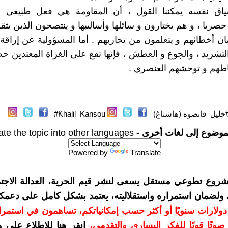
اق نفسه يمكننا القول ، أن المقاومة هي فعل طبيعي ،
صريا ، و هم يختارون و سائلها وأساليبها و ينتصحون الذين يثقو
ان أخطائهم و يتعلمون من تجاربهم . أما المسؤولية عن إراقة ا
التشريد ، والجوع و العطش ، فإنها تقع على الغزاة المعتدين حصر
طهم و توحشهم العنصري .
خليل_قانصوه (هاشتاغ)
Khalil_Kansou#
موضوع إلى لغات أخرى -
ate the topic into other languages
Powered by
Translate
شروع تطوعي مستقل يسعى لنشر قيم الحرية، العدالة الاجتم
. ولضمان استمراره واستقلاليته، يعتمد بشكل كامل على دعمك
دعمكم بمبلغ 10 دولارات سنويًا أو أكثر حسب إمكانياتكم، تساهمون في استم
وتًا قويًا للفكر اليساري والتقدمي
،
انقر هنا للاطلاع على 