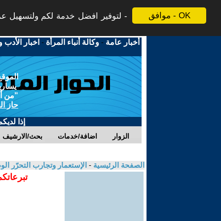
موافق - OK
لتوفير افضل خدمة لكم ولتسهيل عملي
أخبار عامة
-
وكالة أنباء المرأة
-
اخبار الأدب و
الموقع
يسارية
"من أج
حاز ال
إذا لديك
الزوار
اضافة/خدمات
بحث/الارشيف
الصفحة الرئيسية
-
الإستعمار وتجارب التحرّر ال
تبرعاتكم