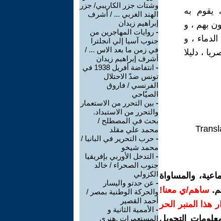
وشتات جزر الكاريبي/ جزر
 يقوم به
الهند الغربي ... / أشرف
إبراهيم زيدان
ن بهم ، و
-
روايات المهاجرين من
لدماء ، و
جنوب آسيا إلي انجلترا
في زمن ما بعد الاس ... /
يا ، دليلا
أشرف إبراهيم زيدان
-
انتفاضة أفريل 1938 في
تونس ضدّ الاحتلال
الفرنسي / فاروق
الصيّاحي
-
بين التحرر من الاستعمار
والتحرر من الاستبداد.
بحث في المصطلح /
Transl
محمد علي مقلد
-
حرب التحرير في البانيا /
محمد شيخو
-
التدخل الأوربي بإفريقيا
جنوب الصحراء / خالد
الكزولي
اعية، والمساواة
-
عن حدتو واليسار
م.
ساهم/ي معنا!
والحركة الوطنية بمصر /
أحمد القصير
رار هذا المنبر الحر
-
الأممية الثانية و
معلومات التحويل
المستعمرات .هنري