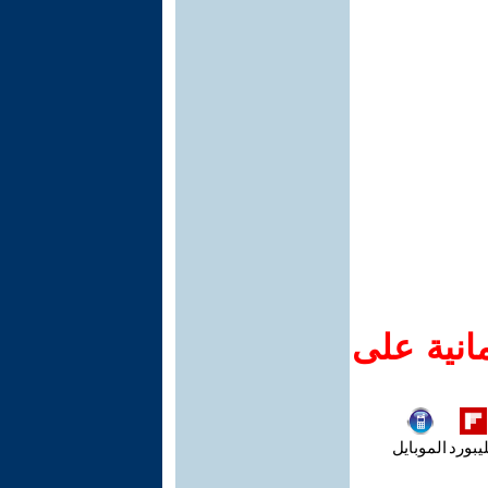
انية على
يبورد
الموبايل