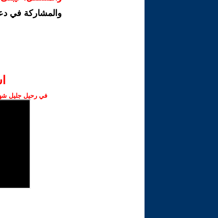
والمشاركة في دع
ا‫
في رحيل جليل شهبا