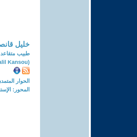
خليل قانص
طبيب متقاعد
(Khalil Kansou)
الحوار المتمدن-العدد: 8723 - 6
المحور: الإست