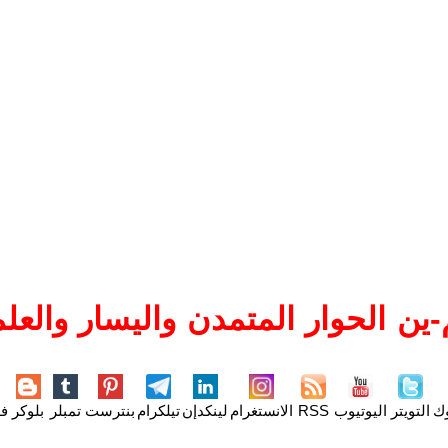
ين الحوار المتمدن واليسار والعلم
وك
التويتر
اليوتيوب
RSS
الانستغرام
لينكدإن
تيلكرام
بنترست
تمبلر
بلوكر
فل