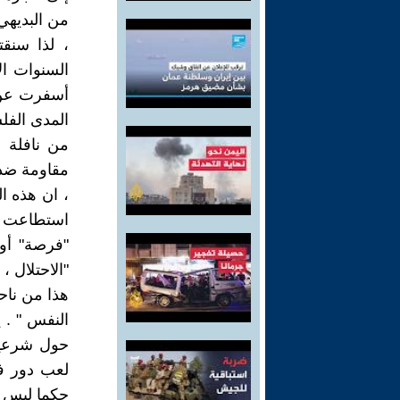
من البديهي
، لذا سنق
أسفرت عن 
المدى الفل
من نافلة ا
مقاومة ضده
، ان هذه ا
استطاعت ف
"فرصة" أو
"الاحتلال ، 
هذا من ناحي
النفس " . 
حول شرعية
لعب دور في
حكما ليس حي