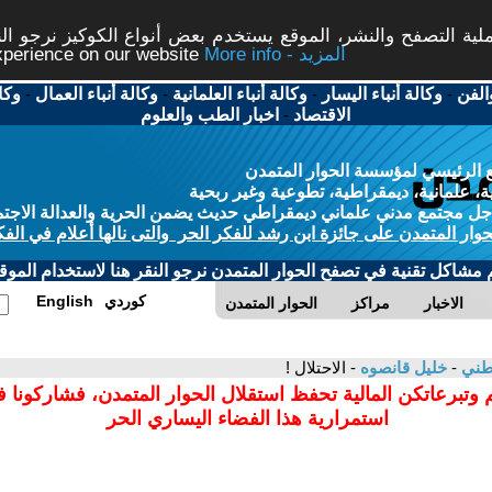
ة التصفح والنشر، الموقع يستخدم بعض أنواع الكوكيز نرجو النق
More info - المزيد
experience on our website
الفن
-
وكالة أنباء اليسار
-
وكالة أنباء العلمانية
-
وكالة أنباء العمال
-
وكا
الاقتصاد
-
اخبار الطب والعلوم
 الرئيسي لمؤسسة الحوار المتمدن
، علمانية، ديمقراطية، تطوعية وغير ربحية
ل مجتمع مدني علماني ديمقراطي حديث يضمن الحرية والعدالة الاجتم
حوار المتمدن على جائزة ابن رشد للفكر الحر والتى نالها أعلام في الفك
م مشاكل تقنية في تصفح الحوار المتمدن نرجو النقر هنا لاستخدام الموقع
كوردي
English
الاخبار
مراكز
الحوار المتمدن
وطني
-
خليل قانصوه
- الاحتلال !
 وتبرعاتكن المالية تحفظ استقلال الحوار المتمدن، فشاركونا 
استمرارية هذا الفضاء اليساري الحر