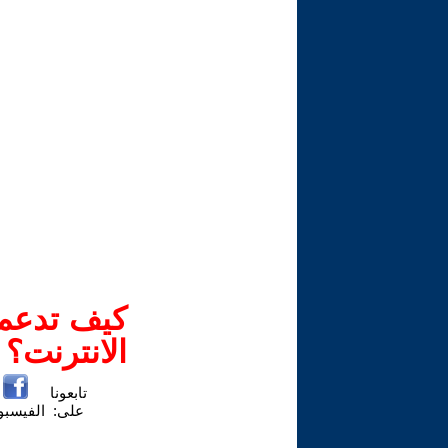
كيف تدعم-
الانترنت؟
تابعونا
على:
الفيسب