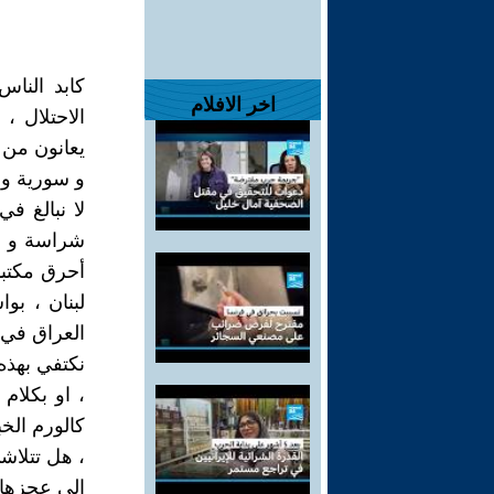
كابد الناس
اخر الافلام
الاحتلال ،
يعانون من ا
و سورية و ل
لا نبالغ ف
أحرق مكتبا
لبنان ، بوا
العراق في سنة 1990 و 2003 ، و في قطاع عز
نكتفي بهذه
، او بكلام
كالورم الخب
، هل تتلاشى
إلى عجزها 