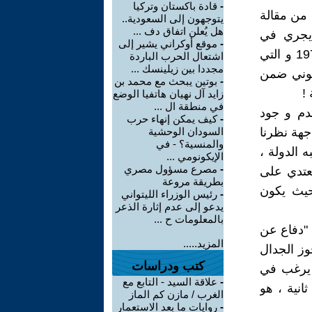
-
قادة باكستان وتركيا
 من مقالة
يتوجهون إلى السعودية..
هل يُعلن اتفاق دف ...
 يجري في
-
موقع أوكراني يشير إلى
السنوات الأخيرة ، أي في الفترة التي تبدأ بعد حرب ـشرين . أكتوبر .1973 و التي
اشتعال الحرب الباردة
مجددا بين زيلينسك ...
يوني ضمن
-
بوتين يبحث مع محمد بن
!
زايد آل نهيان هاتفيا الوضع
في منطقة ال ...
عدم و جود
-
كيف يمكن إنهاء حرب
جهة نظرنا
السودان الوحشية
والمنسية؟ - في
 الدولة ،
الإيكونومي ...
-
مصرع مسؤول مصري
عتدي على
بطريقة مروعة
حيث يكون
-
رئيس الوزراء الليتواني
يدعو إلى عدم إثارة الذعر
بالمعلومات ح ...
 "دفاع عن
المزيد.....
وز الجدال
كتب ودراسات
 يرغب في
-
علاقة السيد - التابع مع
نية ، هو
الغرب / مازن كم الماز
-
روايات ما بعد الاستعمار