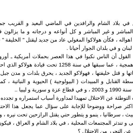
 في بلاد الشام والرافدين في الماضي البعيد و القريب جم
 المباشر و غير المباشر و كل أنواعه و درجاته و ما يزالون 
هواله ، فكأن هولاكوا المغولي عاد من جديد ليقتل " الخليفة " 
بنان و في بلدان الجوار أحيانا .
ي القول أن الناس نكبوا في هذا العصر بحملات أمريكية ـ أوروب
شراسة و همجية ، عما سبقها في سنة 1258 تحت قيادة هولاك
تها و قتل خليفتها ، فهولاكو الجديد ، يحرق بلدات و مدن جب
سطة القنابل و المبيدات ( البيولوجية ) الحيوية و النباتية ، 
ة و سورية و ليبيا ..
 التوطئة عن الاحتلال تمهيدا لمداورة أسباب استمراره و تجدده
 اكثر صراحة ووضوحا للإجابة على سؤال عما يجعل هذا الاحتلا
يث ، سرطانيا ، ينمو و يتطور حتي يقتل الرازحين تحت نيره ، و
 و تندثر المجتمعات المحلية ، في بلاد الشام و العراق ، فيكو
عن التحرر من الاحتلال ؟