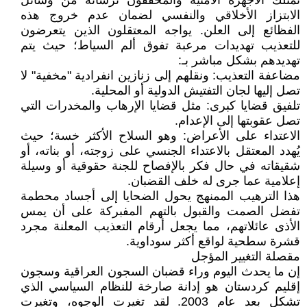
تمتلك الأجهزة الأمنية والمحققون ترسانة من وسائل
الابتزاز الأخلاقي والنفسي لضمان عدم خروج هذه
الفظائع إلى العلن. يواجه المعتقلون الذين يتعرضون
للتعذيب تهديدات مرعبة تفوق ألم السياط؛ حيث يتم
تهديدهم بشكل مباشر بـ:
مضاعفة التعذيب: ونقلهم إلى زنازين انفرادية "مخفية" لا
تصل إليها لجان التفتيش الدولية أو المحلية.
تلفيق قضايا كبرى: مثل قضايا الإرهاب والمخدرات التي
تصل عقوبتها إلى الإعدام.
الاعتداء على الأعراض: وهو السلاح الأكثر خسة؛ حيث
يُهدد المعتقل بالاعتداء الجنسي على زوجته، أو بناته، أو
شقيقاته في حال فكر بالإفصاح للجنة حقوقية أو وسيلة
إعلامية عما جرى له خلف القضبان.
هذا الترهيب الممنهج يحول الضحايا إلى أجساد محطمة
تفضل الصمت والقبول بالتهم المفبركة على أن يمس
الأذى عائلاتهم، مما يجعل أرقام التعذيب المعلنة مجرد
قشرة سطحية لواقع أكثر سوداوية.
مقصلة التغيير المؤجل
إن ما يحدث اليوم وراء قضبان السجون العراقية وسجون
إقليم كردستان هو إدانة صارخة للنظام السياسي الذي
تشكل بعد عام 2003. لقد تغيرت الوجوه، وتغيرت