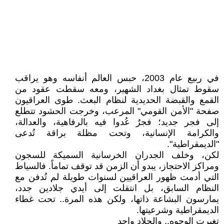
في ربيع عام 2003، حبس العالم أنفاسه وهو يراقب
سقوط تمثال بغداد الشهير، ومعه سقطت عقود من
القمع والقبضة الحديدية لنظام البعث. طوى العراقيون
صفحة "الأمن القومي" المرعب، وخرجت الحشود تتطلع
إلى فجر جديد؛ فجرٌ عُدوا فيه بالرفاهية، والعدالة،
والكرامة الإنسانية، وتحت مظلة براقة تُدعى
"الديمقراطية".
لكن، وخلف الجدران الخرسانية السميكة للسجون
ومراكز الاحتجاز، يبدو أن الزمن قد توقف تماماً. فالسياط
التي أدمت ظهور العراقيين لسنوات طويلة لم تُدفن مع
النظام السابق، بل انتقلت إلى أيدي جلادين جدد،
يمارسون البشاعة ذاتها، ولكن هذه المرة.. تحت غطاء
الديمقراطية وشرعيتها.
تغيرت الوجوه.. والجلاد واحد