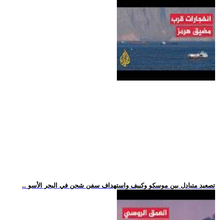
.. تصعيد متبادل بين موسكو وكييف واستهداف سفن شحن في البحر الأسو