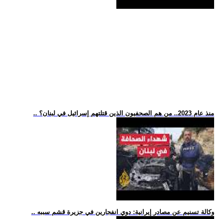
.. منذ عام 2023.. من هم الصحفيون الذين قتلتهم إسرائيل في لبنان؟
.. وكالة تسنيم عن مصادر إيرانية: دوي انفجارين في جزيرة قشم سببه