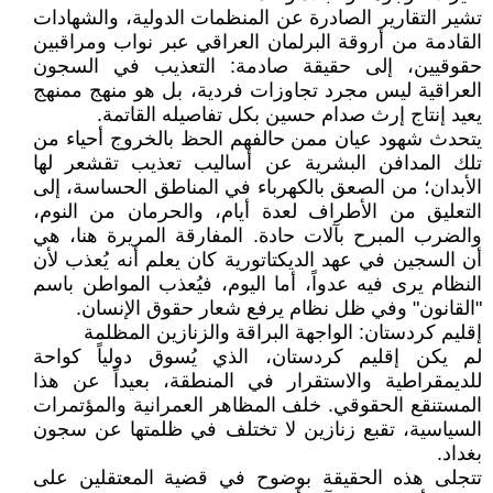
تشير التقارير الصادرة عن المنظمات الدولية، والشهادات
القادمة من أروقة البرلمان العراقي عبر نواب ومراقبين
حقوقيين، إلى حقيقة صادمة: التعذيب في السجون
العراقية ليس مجرد تجاوزات فردية، بل هو منهج ممنهج
يعيد إنتاج إرث صدام حسين بكل تفاصيله القاتمة.
يتحدث شهود عيان ممن حالفهم الحظ بالخروج أحياء من
تلك المدافن البشرية عن أساليب تعذيب تقشعر لها
الأبدان؛ من الصعق بالكهرباء في المناطق الحساسة، إلى
التعليق من الأطراف لعدة أيام، والحرمان من النوم،
والضرب المبرح بآلات حادة. المفارقة المريرة هنا، هي
أن السجين في عهد الديكتاتورية كان يعلم أنه يُعذب لأن
النظام يرى فيه عدواً، أما اليوم، فيُعذب المواطن باسم
"القانون" وفي ظل نظام يرفع شعار حقوق الإنسان.
إقليم كردستان: الواجهة البراقة والزنازين المظلمة
لم يكن إقليم كردستان، الذي يُسوق دولياً كواحة
للديمقراطية والاستقرار في المنطقة، بعيداً عن هذا
المستنقع الحقوقي. خلف المظاهر العمرانية والمؤتمرات
السياسية، تقبع زنازين لا تختلف في ظلمتها عن سجون
بغداد.
تتجلى هذه الحقيقة بوضوح في قضية المعتقلين على