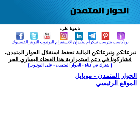
تابعونا على:
بودكاست
بنترست
تيلكرام
لينكدإن
الانستغرام
اليوتيوب
التويتر
الفيسبوك
تبرعاتكم وتبرعاتكن المالية تحفظ استقلال الحوار المتمدن،
فشاركونا في دعم استمرارية هذا الفضاء اليساري الحر
[اشترك في قناة ‫«الحوار المتمدن» على اليوتيوب]
الحوار المتمدن - موبايل
الموقع الرئيسي