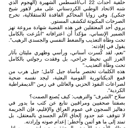
خلفية أحداث 22 آب/أغسطس الشهيرة (الهجوم الذي
شنه الاتحاد الوطني الكردستاني على مقر لاهور شيخ
جنكي). وفي زوايا المحاكم الفاقدة للاستقلالية، تخرج
الصرخات المكبوتة لتكشف المستور.
يروي أحد المعتقلين في هذه القضية شهادة مروعة تهز
الضمير الإنساني، مؤكداً أن اعترافاته "انتُزعت بالكامل
تحت وطأة التعذيب والضغط النفسي والجسدي الرهيب".
يقول في إفادته:
"نعم، لقد كُسرت أسناني، ورأسي وظهري مليئان بآثار
الغرز التي تخيط جراحي، بل وفقدت رجولتي بالكامل
تحت وطأة التعذيب."
هذه الكلمات تختصر مأساة جيل كامل؛ جيل هرب من
قمع الديكتاتورية القومية البعثية، ليجد نفسه ضحية
لصراعات النفوذ الحزبي والعائلي في زمن "الديمقراطية
الكردية".
سلاح "الشرف" والترهيب: كيف يُصنع الصمت؟
بصفتنا صحفيين ومراقبين نتابع عن كثب ما يدور في
دهاليز السجون في عموم العراق والإقليم، فإن الجريمة
لا تتوقف عند حدود إلحاق الألم الجسدي بالمعتقل، بل
تمتد إلى ما هو أثمن وأخطر: إعدام صوته وإرادته.