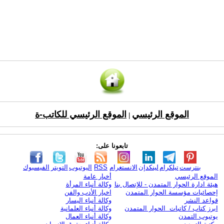
الموقع الرئيسي
الموقع الرئيسي للكاتب-ة
|
تابعونا على:
بنترست
تيلكرام
لينكدإن
الانستغرام
RSS
اليوتيوب
التويتر
الفيسبوك
الموقع الرئيسي
أخبار عامة
هيئة ادارة الحوار المتمدن - للإتصال بنا
وكالة أنباء المرأة
إحصائيات مؤسسة الحوار المتمدن
اخبار الأدب والفن
قواعد النشر
وكالة أنباء اليسار
ابرز كتاب / كاتبات الحوار المتمدن
وكالة أنباء العلمانية
يوتيوب التمدن
وكالة أنباء العمال