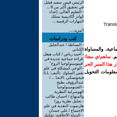
الرئيس قيس سعيد فشل
في تحقيق أكثر من 8 ...
-
التعليم العالي: إعداد
كوادر أكاديمية تمتلك
المهارات الرقمية ...
Transl
المزيد.....
كتب ودراسات
-
البساطة / عبدالجليل
اعية، والمساواة
الكناني
-
أحمد رباص / كتاب هيغل
م.
ساهم/ي معنا!
:قراءة جماعية جديدة في
"فينومينولوجيا الروح"
رار هذا المنبر الحر
-
الوعي كمشكلة في علم
معلومات التحويل
نفس السلوك .تأليف: S.L.
فيجوتسكي .الاتحا ... /
عبدالرؤوف بطيخ
-
الفينومينولوجيا
الهوسرلية النظرية
والمنهاج / احسان طالب
-
تحليل نظرية روزا
هارتموت النقدية في علم
الاجتماع / علي حمدان
-
-الدولة الأخلاقية- تفكيك