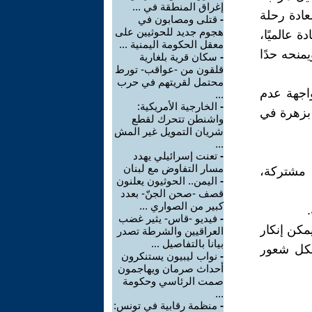
إغراق المنطقة في ...
عادة رحلة
-
قتلى ومصابون في
هجوم جديد للحوثيين على
 عالميًا،
معقل الحكومة اليمنية ...
منحه حدًا
-
سكان قرية بلغارية
قلقون من -عواقب- تورط
محتمل لقريتهم في حرب
اجهة عدم
...
-
الخارجية الأمريكية:
 بزهرة في
واشنطن تتحرك لقطع
شريان التمويل غير المش
...
-
تعنت إسرائيلي يهدد
مسار التفاوض مع لبنان
حة مشتركة،
-
اليمن.. الحوثيون يعلنون
قصف -صحن الجنّ- بعدد
كبير من الصواري ...
-
فيديو -قاس- يثير غضب
مكن إنكار
العراقيين والشرطة تصدر
بيانا بالتفاصيل ...
 لكل شعور
-
نواب ليبيون يستنكرون
أحداث صرمان ويهاجمون
صمت الرئاسي وحكومة
...
-
منظمة رقابية في تونس: