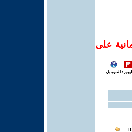
انية على
يبورد
الموبايل