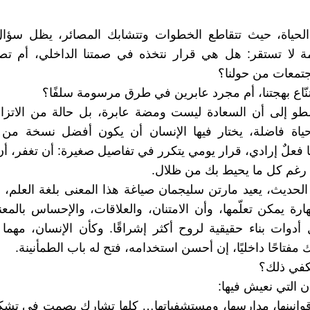
لحياة، حيث تتقاطع الخطوات وتتشابك المصائر، يظل سؤال
مة لا تستقر: هل هي قرار نتخذه في صمتنا الداخلي، أم تص
تمعات من حولنا؟
ّاع بهجتنا، أم مجرد عابرين في طرق مرسومة سلفًا؟
و إلى أن السعادة ليست ومضة عابرة، بل حالة من الاتزان
حياة فاضلة، يختار فيها الإنسان أن يكون أفضل نسخة من ذ
 فعلٌ إرادي، قرار يومي يتكرر في تفاصيل صغيرة: أن تغفر، أن 
رغم كل ما يحيط بك من ظلال.
الحديث، يعيد مارتن سليجمان صياغة هذا المعنى بلغة العلم، ف
ارة يمكن تعلّمها، وأن الامتنان، والعلاقات، والإحساس بالم
 أدوات بناء حقيقية لروح أكثر إشراقًا. وكأن الإنسان، مهم
ك مفتاحًا داخليًا، إن أحسن استخدامه، فتح له باب الطمأنينة.
كفي ذلك؟
ن التي نعيش فيها:
وانينها، مدارسها، ومستشفياتها… كلها تشارك بصمت في تشك