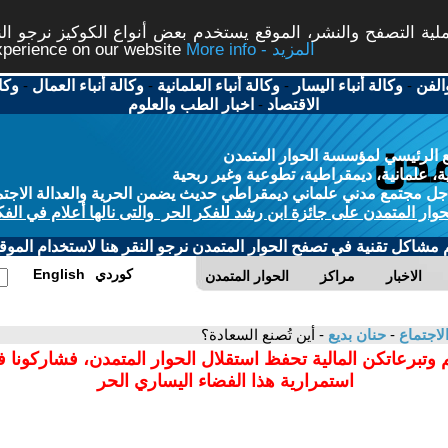
ة التصفح والنشر، الموقع يستخدم بعض أنواع الكوكيز نرجو النق
More info - المزيد
experience on our website
الفن
-
وكالة أنباء اليسار
-
وكالة أنباء العلمانية
-
وكالة أنباء العمال
-
وكا
الاقتصاد
-
اخبار الطب والعلوم
 الرئيسي لمؤسسة الحوار المتمدن
، علمانية، ديمقراطية، تطوعية وغير ربحية
ل مجتمع مدني علماني ديمقراطي حديث يضمن الحرية والعدالة الاجتم
حوار المتمدن على جائزة ابن رشد للفكر الحر والتى نالها أعلام في الفك
م مشاكل تقنية في تصفح الحوار المتمدن نرجو النقر هنا لاستخدام الموقع
كوردي
English
الاخبار
مراكز
الحوار المتمدن
لاجتماع
-
حنان بديع
- أين تُصنع السعادة؟
 وتبرعاتكن المالية تحفظ استقلال الحوار المتمدن، فشاركونا 
استمرارية هذا الفضاء اليساري الحر