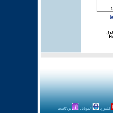
فليبورد
الموبايل
بودكاست