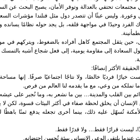
 مجتمعات تحتفي بالعدالة وتوفر الأمان، يصبح البحث عن الس
وعورة. وليس عبثًا أن تتصدر دول مثل فنلندا مؤشرات السعادة
ك الفرد وحيدًا في مواجهة قلقه، بل يجد حوله نظامًا يسانده وي
مأنينة.
، حين يثقل المجتمع كاهل أفراده بالضغوط، ويتركهم في مو
حول السعادة إلى مقاومة يومية، إلى فعل شجاع أشبه بالتمسك
.
لحقيقة الأكثر إنصافًا:
ت خيارًا فرديًا خالصًا، ولا نتاجًا اجتماعيًا صرفًا. إنها مسا
 ما نملكه من وعي، مع ما يقدمه لنا العالم من فرص.
ئم بين القلب والمدينة… بين ما نشعر به، وما نُجبر على عيشه.
الإنسان أن يخلق لحظة صفاء في أكثر البيئات قسوة، لكن لا ي
مكنة تُسهّل عليه ذلك، بينما أخرى تجعله يدفع ثمنًا باهظًا
ًا، ليست قرارًا فقط… ولا قدرًا فقط.
ث عندما يلتقي الوعي الإنساني ببيئة تُحسن احتضانه.