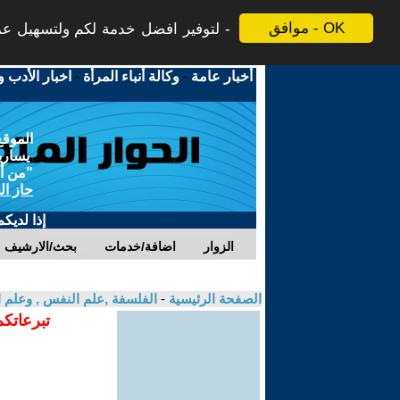
موافق - OK
لتوفير افضل خدمة لكم ولتسهيل عملي
أخبار عامة
-
وكالة أنباء المرأة
-
اخبار الأدب و
الموقع
يسارية
"من أج
حاز ال
إذا لديك
الزوار
اضافة/خدمات
بحث/الارشيف
الصفحة الرئيسية
-
الفلسفة ,علم النفس , وعلم ا
تبرعاتكم