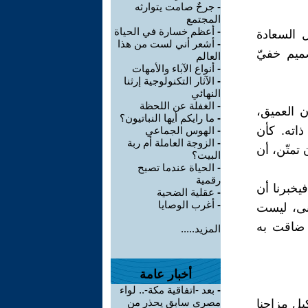
-
جرحٌ صامت يتوارثه
المجتمع
-
أعظم خسارة في الحياة
 السعادة
-
أشعر أني لست من هذا
ميم خفيّ
العالم
-
أنواع الآباء والأمهات
-
الآثار التكنولوجية إرثنا
النهائي
-
الغفلة عن اللحظة
 العميق،
-
ما رايكم أيها النباتيون؟
اته. كأن
-
الهوس الجماعي
-
الزوجة العاملة أم ربة
تمتّن، أن
البيت؟
-
الحياة عندما تصبح
رقمية
يخبرنا أن
-
عقلية الضحية
-
أغرب الوصايا
عنى، ليست
ا ضاقت به
المزيد.....
أخبار عامة
-
بعد -اتفاقية مكة-.. لواء
مصري سابق يحذر من
يل مزاجنا