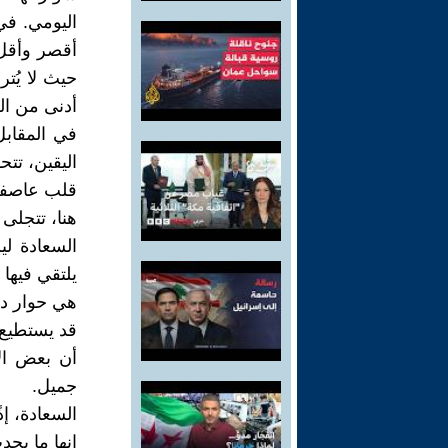
اليومي. في
أقصر وأقل 
حيث لا يُتر
أدنى من الط
في المقابل
اليقين، تت
قلب عاصفة
هنا، تتجلى ا
السعادة ليس
يلتقي فيها
هي حوار دا
قد يستطيع 
أن بعض الأ
جميل.
السعادة، إذ
إنها ما يحد