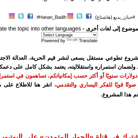
#حنان_بديع (هاشتاغ)
Hanan_Badih#
موضوع إلى لغات أخرى -
ate the topic into other languages
Powered by
Translate
شروع تطوعي مستقل يسعى لنشر قيم الحرية، العدالة الاجتم
. ولضمان استمراره واستقلاليته، يعتمد بشكل كامل على دعمك
دعمكم بمبلغ 10 دولارات سنويًا أو أكثر حسب إمكانياتكم، تساهمون في استم
وتًا قويًا للفكر اليساري والتقدمي
،
انقر هنا للاطلاع على 
م هذا المشروع
.
شترك في قناة «الحوار المتمدن» على اليوتيوب