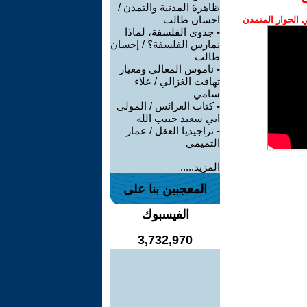
ظاهرة المدنية والتمدن /
احسان طالب
الحوار المتمدن
-
جدوى الفلسفة، لماذا
نمارس الفلسفة؟ / إحسان
طالب
-
ناموس المعالي ومعيار
تهافت الغزالي / علاء
سامي
-
كتاب العرائس / المولى
ابي سعيد حبيب الله
-
تراجيديا العقل / عمار
التميمي
المزيد.....
المعجبين بنا على
الفيسبوك
3,732,970