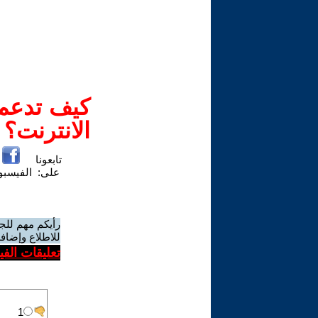
كيف تدعم-
الانترنت؟
تابعونا
على:
الفيسب
رأيكم مهم للج
للاطلاع وإضافة
تعليقات الف