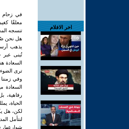
في زحام ا
معلقًا كغي
اخر الافلام
تنسجه المج
هل نحن صُن
يذهب أرسط
تُبنى عبر 
السعادة هنا
ترى الضوء 
وفي زمننا 
السعادة مه
رفاهية، بل
الحياة، يمل
لكن، هل ي
لنتأمل المد
شوارعها، ق