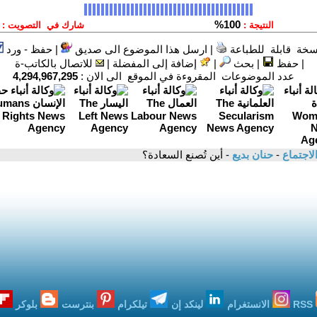
سخة قابلة للطباعة
|
ارسل هذا الموضوع الى صديق
|
حفظ - ورد
|
حفظ
|
بحث
|
إضافة إلى المفضلة
|
للاتصال بالكاتب-ة
عدد الموضوعات المقروءة في الموقع الى الان :
4,294,967,295
لاجتماع
-
حنان بديع
- أين تُصنع السعادة؟
RSS
الانستغرام
لينكد إن
تيلكرام
بنترست
بلوكر