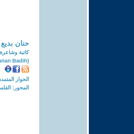
حنان بديع
كاتبة وشاعرة
(Hanan Badih)
الحوار المتمدن-العدد: 8704 - 26
المحور: الفلس