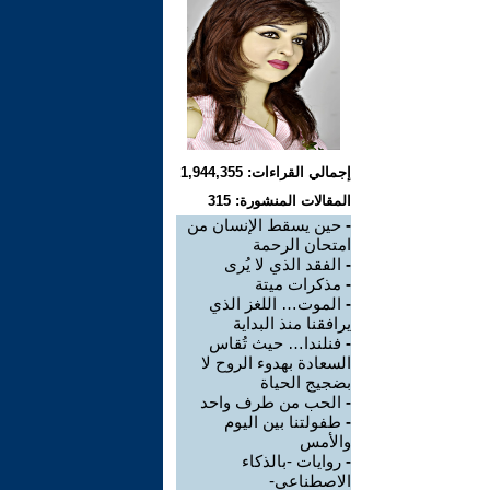
إجمالي القراءات: 1,944,355
المقالات المنشورة: 315
-
حين يسقط الإنسان من
امتحان الرحمة
-
الفقد الذي لا يُرى
-
مذكرات ميتة
-
الموت… اللغز الذي
يرافقنا منذ البداية
-
فنلندا… حيث تُقاس
السعادة بهدوء الروح لا
بضجيج الحياة
-
الحب من طرف واحد
-
طفولتنا بين اليوم
والأمس
-
روايات -بالذكاء
الاصطناعي-