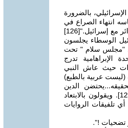
الإسرائيلي، بالضرورة
اسه انتهاء الصراع في
الشرق الأوسط وبخاصة "الصراع" الدائر مع إسرائيل."[126]
يل الوسطاء يجلسون
ل "مجلس سلام " تحت
ة الإبراهامية تدرج
رات حيث عاش النبي
 (ليست عربية بالطبع)
يقه...يحتضن الدين
الصراع ويعالجه بطرائق مختلفة. "[128]. ويقولون بالابتعاد
أي تلفيقات الروايات
 تضحيات !".