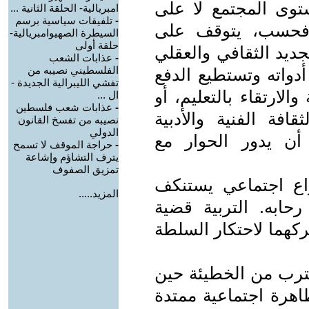
ستوى المجتمع لا على
امبريالية- الحلقة الثانية ...
-
تلفيقات سياسية برسم
 فحسب، يتوقف على
السيطرة الصهيوامبريالية-
حلقة أولى
جديد الثقافي والعقلي
-
عذابات الشعب
الفلسطيني نصيبه من
دواته وتستطيع الدفع
تفشي الليبرالية الجديدة -
لارتقاء بالتعليم، أو
ال ...
-
عذابات شعب فلسطين
افة الفنية والأدبية
نصيبه من تفسخ القانون
الدولي
 أن يدور الحوار مع
-
حراجة الموقف لا تسمح
يترف التشاؤم وإشاعة
تمزيق الصفوف
اع اجتماعي يستنكف
المزيد.....
حابه. التربية قضية
ركهما لاحتكار السلطة
قترب من الخطيئة حين
اهرة اجتماعية ممتدة