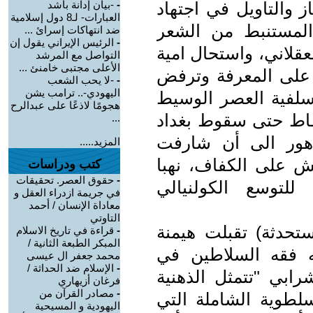
 والتأويل في اجتهاد
-
-بيان إدانة بأشد
العبارات- لـ8 دول إسلامية
المستنبط من الشعر
ضد انتهاكات إسرائ ...
-
الرئيس الإيراني يقول إن
عقلاني، واستحال امية
التواصل مع المرشد
الأعلى مجتبى خامنئ ...
ل على المعرفة وترفض
-
-لا يحب الشعب
اليهودي-.. ترامب يشن
سلفية العصر الوسيط
هجومًا لاذعًا على عبدالرح
اط حتى سقوط بغداد
...
دهور الى أن شارفت
المزيد.....
ش على الكفاف، نهبا
كتب ودراسات
-
حقوق العصر. تحقيقات
للتوسع الكولنيالي
في جريمة ازدراء العقل و
معاداة الإنسان / أحمد
التاوتي
لمستحدثة) تقبلت هيمنة
-
قراءة في تاريخ الاسلام
المبكر الطبعة الثانية /
ه فقه السلاطين في
محمد جعفر ال عيسى
-
الإسلام ضد الحداثة /
بي "تتمثل الذهنية
فرغان أزيهاري
-
مصادر القرآن من
سلطوية الشاملة التي
اليهودية و المسيحية