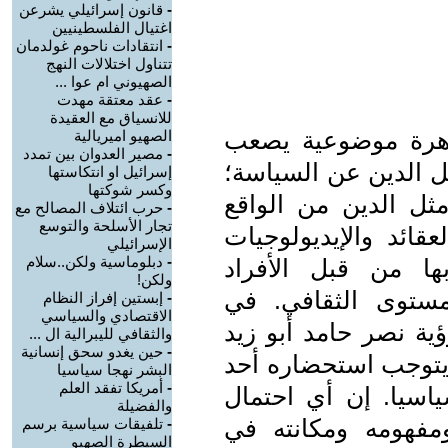
-
قانون إسرائيلي يشرعن
اغتيال الفلسطينيين
-
انتقادات ناحوم غولدمان
تتناول اختلالات النهج
الصهيوني ام عوا ...
-
عقد معتقة مهدت
للانسياق مع العقيدة
ظاهرة موضوعية يصعب
الصهيو اميريالية
-
مصير العدوان بين تمدد
ل الدين عن السياسة؛
إسرائيل او انتكاستها
وكسر شوكتها
ل الدين من الواقع
-
حرب ائتلاف المصالح مع
تجار الأسلحة والتوسع
عقائد والإيديولوجيات
الإسرائيلي
-
دبلوماسية ولكن..سلام
بها من قبل الأفراد
ولكن!
مستوى الثقافي. في
-
إبستين إفراز النظام
الاقتصادي والسياسي
ة نصر حامد أبو زيد
والثقافي لليبرالية ال ...
-
حين يغدو سحق إنسانية
يتوجب استحضاره أحد
البشر نهجا سياسيا
-
أمريكا تفقد العلم
ياسيا. إن أي احتمال
والفضيلة
مفهومه ومكانته في
-
تلفيقات سياسية برسم
السيطرة الصهيو