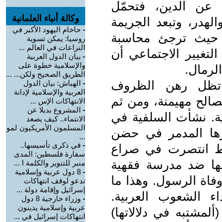
د عن الدين، فتحمّل
وكالة أنباء العلمانية
الهدر، وتبعد الجريمة
-
حاخام اليهود الأكبر في
 حيث ترجئ محاسبة
روسيا: يمكن تسوية
النزاعات في العالم ...
التغيير الاجتماعي أن
-
بيان الدول العربية
والإسلامية خطوة على
لرمال.
الطريق الصحيح ولكن... ...
 تظل رهن الظروف
-
الهباش: بيان الدول
العربية والإسلامية لإدانة
مصالح مهيمنة، ومن ثم
الانتهاكات الإس ...
-
المشروع بديلا عن
عية. نشأت السلفية في
الانتماء.. كيف يصعد
المسلمون الأمريكيون لمو
ها المدمر في حضن
...
-
في ذكرى تأسيسها..
يط انتصرت في صراع
سفارة فلسطين: المدى
حها ضد مدرسة فقهية
منبر للتنوير والكلمة ا ...
-
8 دول عربية وإسلامية
فاة الرسول. وهذا ما
تدعو لوقف انتهاكات
إسرائيل وإقامة دولة ...
ء الشعوب العربية.
-
وزراء خارجية 8 دول
عربية وإسلامية يدينون
ألمشتبه في دلالاتها)
انتهاكات إسرائيل في ...