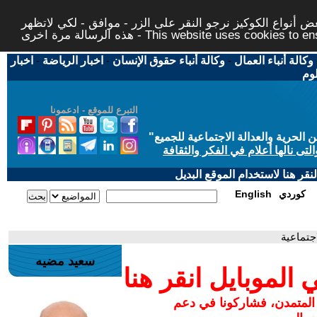
 أنواع الكوكيز نرجو النقر على الزر - موافق - لكي لاتظهر
This website uses cookies to ensure you ge
وكالة أنباء العمال
-
وكالة أنباء حقوق الإنسان
-
اخبار الرياضة
-
اخبار
لوم
التبرع للموقع - ادعمونا
حرية والعدالة الاجتماعية للجميع
"
تى نالها أعلام في الفكر والثقافة
قر هنا لاستخدام الموقع البديل
كوردي
English
اجتماعية
سعيد مضيه
لموبايل انقر هنا
 المتمدن، فشاركونا في دعم