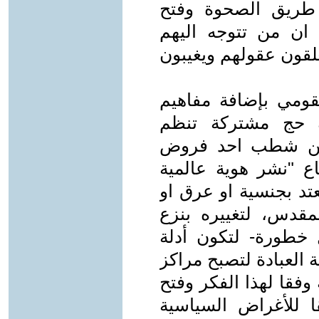
ريق الصحوة وفتح
ان من تتوجه اليهم
غلقون عقولهم ويغيبون
لقومي بإضافة مفاهيم
سك حج مشتركة تنظم
ع من شطب احد فروض
اع "نشر هوية عالمية
عتد بجنسية او عرق او
مقدس، لتغييره بنزع
 خطورة- لتكون أدلة
 العبادة لتصبح مراكز
وفقا لهذا الفكر وفتح
 للأغراض السياسية