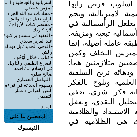
ا أسلوب فرض رأيها
السريانية و الجاهلية و أ ...
/ مؤمن عقلاني
نة الامبريالية، ونجم
-
محادثات مع الله الجزء
الرابع / نيل دونالد والش
غلغل الرأسمالية في
-
مختصر كتاب الأرواح /
آلان كاردك
سمالية تبعية ومزيفة.
-
الفقيه لي نتسناو براكتو /
عبد العزيز سعدي
قة عاملة أصيلة، إنما
-
الوحي الجديد / يل دونالد
 تمترس التخلف وكمن
والش
-
كتاب : حَمَّالُ أَوْجُهٍ..
فتين متلازمتين هما:
الصراع الطبقي والتأويل
في الإسلام ... / احمد
 ودهائه تزيح السلفية
صالح سلوم
-
التواصل الحضاري
علمية وتلوح بالفكر
ومفهوم الحداثة في قراءة
انه فكر بشري، تعفي
النص القراني / عمار
التميمي
حليل النقدي، وتغفل
المزيد.....
الاستبداد والظلامية
المعجبين بنا على
ك هي الظلامية في
الفيسبوك