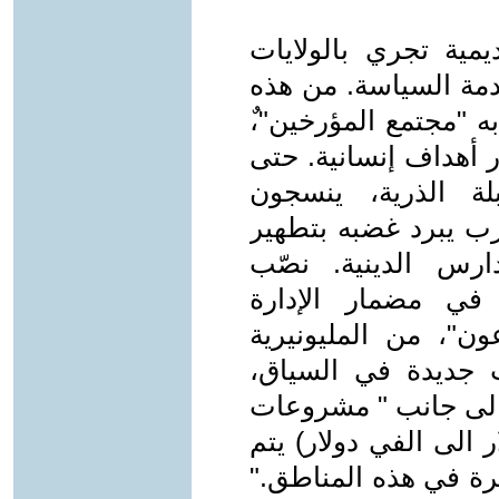
ديمية تجري بالولايات
دمة السياسة. من هذه
ه "مجتمع المؤرخين"،ٌ
ر أهداف إنسانية. حتى
لة الذرية، ينسجون
لرب يبرد غضبه بتطهير
ارس الدينية. نصّب
 في مضمار الإدارة
عون"، من المليونيرية
ات جديدة في السياق،
 الى جانب " مشروعات
 الى الفي دولار) يتم
يرة في هذه المناطق."