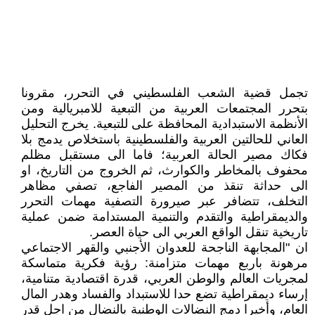
تجمل قضية الشعب الفلسطيني في التحرر، مقرونا
بتحرر المجتمعات العربية من التبعية للامبريالية ومن
الأنظمة الاستبدادية المحافظة على للتبعية. يخرج التحليل
العاني للحالتين العربية والفلسطينية باستخلاص يدمج بلا
فكاك مصير الحالة العربية؛ فاما الى مستقبل مظلم
محفوف بالمخاطر والكوارث، ثم الخروج من التاريخ، او
الى حداثة تنقذ من المصير الفاجع، تصفي مظاهر
التخلف، تتضافر عبر صيرورة التصفية مهمات التحرر
والديمقراطية والتقدم والتنمية المستدامة ضمن عملية
تاريخية تنقل الواقع العربي الى حياة العصر.
ان "المجابهة الناجحة للعدوان الأجنبي والقهر الاجتماعي
مرهونة باربع مهمات متزامنة: رؤية فكرية متماسكة
لمجريات العالم والوطن العربي، قدرة اقتصادية متنامية،
إرساء ديمقراطية تضع حدا للاستبداد والفساد وهدر المال
العام، وأخيرا دمج النضالات الوطنية بالنضال من اجل قدر