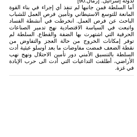
لدولة إسرائيل."[رمال:90]
أما السلطة فمن جانبها لم تنفذ أي إجراء في بناء القوة
المانعة للتوسع الاستيطاني وتأمين فرص العمل للشباب
الباحث عن فرص العمل. انخرطت في أنشطة الفساد
واتبعت في السياسة الاقتصادية نهج تدمير الصناعات
الحرفية التي اشتهرت بها الضفة والقطاع. السلطة لم
توفر إمكانات الخروج من حالة العجز والتفاوض من
نقطة الضعف فمضت مفاوضات ما بعد اوسلو عبثية أدت
السلطة بالتنسيق الأمني دور تأمين الاحتلال ونهج نهب
الأراضي، أطلقت التداعيات التي أدت الى حرب الإبادة
في غزة.