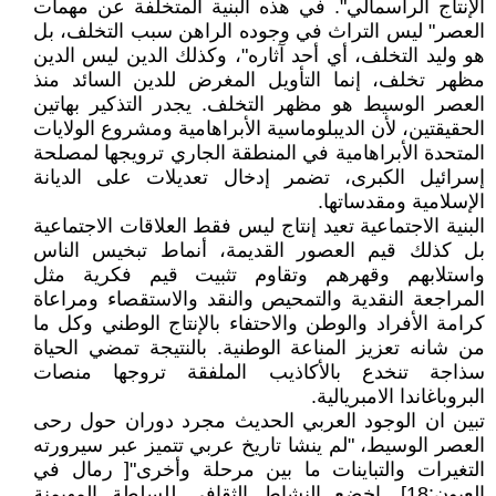
الإنتاج الراسمالي". في هذه البنية المتخلفة عن مهمات
العصر" ليس التراث في وجوده الراهن سبب التخلف، بل
هو وليد التخلف، أي أحد آثاره"، وكذلك الدين ليس الدين
مظهر تخلف، إنما التأويل المغرض للدين السائد منذ
العصر الوسيط هو مظهر التخلف. يجدر التذكير بهاتين
الحقيقتين، لأن الديبلوماسية الأبراهامية ومشروع الولايات
المتحدة الأبراهامية في المنطقة الجاري ترويجها لمصلحة
إسرائيل الكبرى، تضمر إدخال تعديلات على الديانة
الإسلامية ومقدساتها.
البنية الاجتماعية تعيد إنتاج ليس فقط العلاقات الاجتماعية
بل كذلك قيم العصور القديمة، أنماط تبخيس الناس
واستلابهم وقهرهم وتقاوم تثبيت قيم فكرية مثل
المراجعة النقدية والتمحيص والنقد والاستقصاء ومراعاة
كرامة الأفراد والوطن والاحتفاء بالإنتاج الوطني وكل ما
من شانه تعزيز المناعة الوطنية. بالنتيجة تمضي الحياة
سذاجة تنخدع بالأكاذيب الملفقة تروجها منصات
البروباغاندا الامبريالية.
تبين ان الوجود العربي الحديث مجرد دوران حول رحى
العصر الوسيط، "لم ينشا تاريخ عربي تتميز عبر سيرورته
التغيرات والتباينات ما بين مرحلة وأخرى"[ رمال في
العيون:18]. اخضع النشاط الثقافي للسلطة المهيمنة