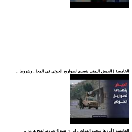
.. الخامسة | الجيش اليمني يتصدى لصواريخ الحوثي في المخا.. وشروط
.. الخامسة | أبرزها سحب القوات.. إيران تضع 6 شروط لفتح هرمز