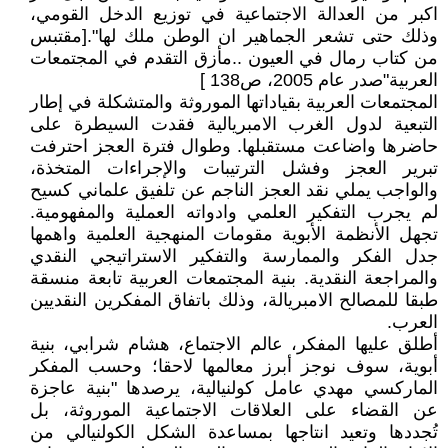
اكبر من العدالة الاجتماعية في توزيع الدخل القومي،
وذلك حتى تشعر الجماهير ان الوطن ملك لها".[مقتبس
من كتاب رمال في العيون ..مأزق التقدم في المجتمعات
العربية"صدر عام 2005، ص138 ]
المجتمعات العربية بقياداتها الموروثة والمتشكلة في إطار
التبعية لدول الغرب الامبريالية فقدت السيطرة على
حاضرها واضاعت مستقبلها. وطوال فترة العجز احترفت
تبرير العجز وفشل الترتيبات والإجراءات المتخذة،
والواجب يملي نقد العجز الناجم عن تلفيق علماني كسيح
لم يجرب التفكير العلمي وادواته العملية والمفهومية.
تجهل الأنظمة الأبوية مقومات المنهجية العلمية واهمها
جدل الفكر والممارسة والتفكير الاستراتيجي النقدي
والمراجعة النقدية. بنية المجتمعات العربية تابعة منسقة
طبقا للمصالح الامبريالة، وذلك باتفاق المفكرين النقديين
العرب.
أطلق عليها المفكر، عالم الاجتماع، هشام شرابي، بنية
أبوية، سوف نوجز أبرز معالمها لاحقا؛ وحسب المفكر
الماركسي مهدي عامل كولنيالية، يرصدها "بنية عاجزة
عن القضاء على العلاقات الاجتماعية الموروثة، بل
تُجددها وتعيد انتاجها بمساعدة الشكل الكولنيالي من