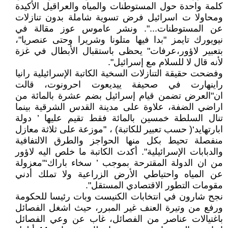
كلمة واحدة حول المستوطنات والمياه والعراقيل الأكيدة
ومحاولا ت اسرائيل فرض تسوية شاملة بدون تنازلات
عن المستوطنات...". ونشر عاموس عوز مقالة في
نيويورك تايمز "بدا فيها متلونا وشريرا وحتى عنصريا"،
بتعبير لاؤور،عرفات" يحظى باستقبال الأبطال في غزة
لأنه قال لا للسلام مع إسرائيل".
وفضحت حقيقة التنازلات السخية الكاتبة الإسرائيلية رانيا
راينهارت في صحيفة ييديعوت احرونوت، قالت
ان"العرض تضمن قيام إسرائيل بضم عشرة بالمائة من
اراضي الضفة، علاوة على مدينة القدس الشرقية بينما
تنال السلطة خمسين بالمائة فقط تقيم عليها ’ دولة
ابارتهايد‘( حسب تعبير للكاتبة) ، "موزعة على ثلاثة معازل
منفصلة تحيط بكل منها الحواجز والطرق الالتفافية
والدبابات الإسرائيلية". أكدت الكاتبة ما خلص اليه لاؤور
من ان الدولة المقترحة بموجب ’ سخاء باراك‘"معزولة
عن المياه واحتياطي الأرض الزراعية ولا تملك أدني
مقومات التطور الاقتصادي المستقل".
نجح شارون في انتخابات الكنيست وبات رئيسا للحكومة
ورفع من وتيرة العنف غير المبرر، حيث اشغل الفصائل
باغتيالات عناصر من الفصائل، غاب عن وعي الفصائل