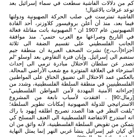
كم من دلالات الفاشية سطعت في سماء إسرائيل بعد
توعد عرفات بالاغتيال!
الفاشية تمترست في صلب الحركة الصهيونية ودولتها
فيما بعد، منذ أن أعلن بروفيسور كلاوزنر، أحد القادة
الصهيونيين عام 1907 ان " الصهيونية باتت مقاتلة فعالة
في التاريخ وصراعها مع العرب حتمي". منذ موافقة
الجانب الفلسطيني على تقسيم الضفة الى ثلاثة
أجزاء(أ،ب،ج) نشرت الصحف العبرية ان منطقة جيم
ستضم الى إسرائيل. وإبان فترة التفاوض بعد أوسلو "لم
تصدر عن سلطان الاحتلال مبادرة ترمي الى إحداث
استرخاء في العلاقة المتوترة مع شعب الأراضي المحالة.
بالعكس عمد الاحتلال الى تضييق الخناق على المواطنين
الفلسطينيين في منطقة السلطة الفلسطينية، وشدد من
إجراءاته الأمنية المهددة لأمن المواطن الفلسطيني"
[رمال:90] . افتقدت لأسباب نابعة من المشروع
الاستراتيجي للدولة الصهيونية إمكانات تطوير السلطة؛
"يلفت النظر في هذا الصدد تصريح اطلقه إيهود با راك
انه استدرج الانتفاضة الفلسطينية الى العنف المسلح كي
يتمكن من تقويض السلطة الفلسطينية، لأنه واثق من ان
أي كيان غير إسرائيل ينشأ غربي النهر إنما يمثل النهاية