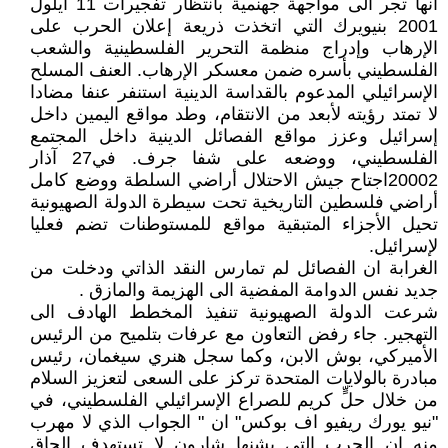
انها تجر الى مواجهة جهنمية بانتظار تفجيرات 11 أيلول
2001 بنيويرك التي اتخذت ذريعة إعلان الحرب على
الإرهاب وإدراج منظمة التحرير الفلسطينية والشعب
الفلسطيني بأسره ضمن معسكر الإرهاب. العنف المسلح
الإسرائيلي المدعوم بالقداسة الدينية استنفر عنفا مضادا
لا تمتد رؤيته لأبعد من الانتقام، وطد مواقع اليمين داخل
إسرائيل وعزز مواقع الفصائل الدينية داخل المجتمع
الفلسطيني، ووضعه على شفا جرف. في27 آذار
20002اجتاح جيش الاحتلال أراضي السلطة ووضع كامل
أراضي فلسطين التاريخية تحت سيطرة الدولة الصهيونية
تحيل الأجزاء المتبقية مواقع للمستوطنات تضم فعليا
لإسرائيل.
الغرابة ان الفصائل لم تمارس النقد الذاتي ودخلت من
جديد نفس الدوامة المفضية الى الهزيمة والمازق .
شرعت الدولة الصهيونية تنفيذ المخطط الهادف الى
التهجير. جاء رفض التعاون مع عرفات بتلميح من الرئيس
الأميركي، بوش الابن، وكما سجل هنري سيغمان، رئيس
مبادرة بالولايات المتحدة تركز على السعى لتعزيز السلام
من خلال حلٍّ كريم للصراع الإسرائيلي الفلسطيني، في
"نيو يورك ريفيو اف بوكس" ان " الجواب الذي لا مهرب
منه ان الحرب التي يشنها شارون لا تستهدف الحاق