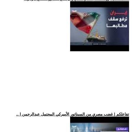
.. تفاعلكم | غضب مصري من السيناتور الأميركي المحتمل عبدالرحمن ا