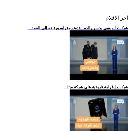
اخر الافلام
.. شبكات | ميسي يخسر والده.. قدوته وعرابه ورفيقه إلى القمة
.. شبكات | غرامة تاريخية على شركة ميتا