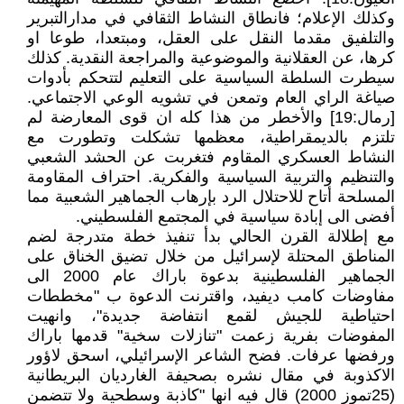
وكذلك الإعلام؛ فانطاق النشاط الثقافي في مدارالتبرير
والتلفيق مقدما النقل على العقل، ومبتعدا، طوعا او
كرها، عن العقلانية والموضوعية والمراجعة النقدية. كذلك
سيطرت السلطة السياسية على التعليم لتتحكم بأدوات
صياغة الراي العام وتمعن في تشويه الوعي الاجتماعي.
[رمال:19] والأخطر من هذا كله ان قوى المعارضة لم
تلتزم بالديمقراطية، معظمها تشكلت وتطورت مع
النشاط العسكري المقاوم فتغربت عن الحشد الشعبي
والتنظيم والتربية السياسية والفكرية. احتراف المقاومة
المسلحة أتاح للاحتلال الرد بإرهاب الجماهير الشعبية مما
أفضى الى إبادة سياسية في المجتمع الفلسطيني.
مع إطلالة القرن الحالي بدأ تنفيذ خطة متدرجة لضم
المناطق المحتلة لإسرائيل من خلال تضيق الخناق على
الجماهير الفلسطينية بدعوة باراك عام 2000 الى
مفاوضات كامب ديفيد، واقترنت الدعوة ب "مخططات
احتياطية للجيش لقمع انتفاضة جديدة"، وانهيت
المفوضات بفرية زعمت "تنازلات سخية" قدمها باراك
ورفضها عرفات. فضح الشاعر الإسرائيلي، اسحق لاؤور
الاكذوبة في مقال نشره بصحيفة الغارديان البريطانية
(25تموز 2000) قال فيه انها "كاذبة وسطحية ولا تتضمن