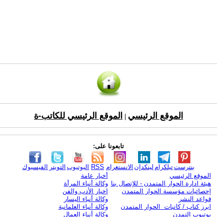
الموقع الرئيسي
الموقع الرئيسي للكاتب-ة
|
تابعونا على:
بنترست
تيلكرام
لينكدإن
الانستغرام
RSS
اليوتيوب
التويتر
الفيسبوك
الموقع الرئيسي
أخبار عامة
هيئة ادارة الحوار المتمدن - للإتصال بنا
وكالة أنباء المرأة
إحصائيات مؤسسة الحوار المتمدن
اخبار الأدب والفن
قواعد النشر
وكالة أنباء اليسار
ابرز كتاب / كاتبات الحوار المتمدن
وكالة أنباء العلمانية
يوتيوب التمدن
وكالة أنباء العمال