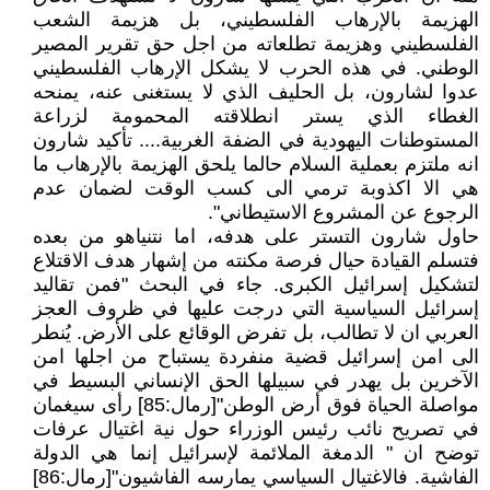
الهزيمة بالإرهاب الفلسطيني، بل هزيمة الشعب
الفلسطيني وهزيمة تطلعاته من اجل حق تقرير المصير
الوطني. في هذه الحرب لا يشكل الإرهاب الفلسطيني
عدوا لشارون، بل الحليف الذي لا يستغنى عنه، يمنحه
الغطاء الذي يستر انطلاقته المحمومة لزراعة
المستوطنات اليهودية في الضفة الغربية.... تأكيد شارون
انه ملتزم بعملية السلام حالما يلحق الهزيمة بالإرهاب ما
هي الا اكذوبة ترمي الى كسب الوقت لضمان عدم
الرجوع عن المشروع الاستيطاني".
حاول شارون التستر على هدفه، اما نتنياهو من بعده
فتسلم القيادة حيال فرصة مكنته من إشهار هدف الاقتلاع
لتشكيل إسرائيل الكبرى. جاء في البحث "فمن تقاليد
إسرائيل السياسية التي درجت عليها في ظروف العجز
العربي ان لا تطالب، بل تفرض الوقائع على الأرض. يُنطر
الى امن إسرائيل قضية منفردة يستباح من اجلها امن
الآخرين بل يهدر في سبيلها الحق الإنساني البسيط في
مواصلة الحياة فوق أرض الوطن"[رمال:85] رأى سيغمان
في تصريح نائب رئيس الوزراء حول نية اغتيال عرفات
توضح ان " الدمغة الملائمة لإسرائيل إنما هي الدولة
الفاشية. فالاغتيال السياسي يمارسه الفاشيون"[رمال:86]