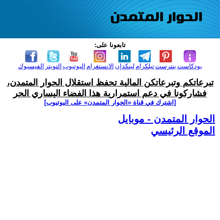
تابعونا على:
بودكاست
بنترست
تيلكرام
لينكدإن
الانستغرام
اليوتيوب
التويتر
الفيسبوك
تبرعاتكم وتبرعاتكن المالية تحفظ استقلال الحوار المتمدن،
فشاركونا في دعم استمرارية هذا الفضاء اليساري الحر
[اشترك في قناة ‫«الحوار المتمدن» على اليوتيوب]
الحوار المتمدن - موبايل
الموقع الرئيسي