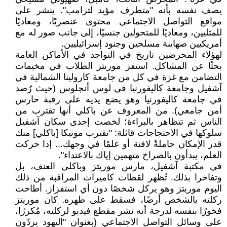
يصف نفسه بأنه "متطرف مؤيد لترامب". ينشر على
مواقع التواصل الاجتماعي محتوى عنصريًا، ومعاديًا
للمثليين، ومعاديًا للمتحولين جنسيًا، إلى جانب صور له مع
أمريكيين صهاينة مسلحين وجنود إسرائيليين.
لهؤلاء المحرضين تاريخ في التواجد في الأماكن العامة
بحثًا عن المشاكل. استفز موريتز الطلاب في مخيمات
التضامن مع غزة في كل من جامعة كارولينا الشمالية في
آشفيل وجامعة كاليفورنيا في لوس أنجلوس (حيث رُصد
في جامعة كاليفورنيا وهو يضع يديه على رقبة حارس
أمن جامعي). من المعروف عن باكلي أنها تقترب من
الناس ثم تتظاهر بالبراءة؛ لخصت إحدى سكان آشفيل
سلوكها في الاحتجاجات قائلة: "تقترب مونيكا [باكلي] منك
قدر الإمكان حاملةً لافتة أو علمًا في وجهك... إذا حركت
العلم، يبدأون بالصراخ متهمين إياك بالاعتداء".
في مكتبة آشفيل، مارس موريتز وباكلي العنف، بل
وتفاخرا بذلك. تُظهر لقطات كاميرات المراقبة من ذلك
اليوم موريتز وهو يركل شخصًا دون أي استفزاز. أطاحت
ركلته بالشخص أرضًا، فسقط على ظهره. كان موريتز
فخورًا بنفسه لدرجة أنه نشر مقطع فيديو لركلته، مُكررًا،
على وسائل التواصل الاجتماعي (بعنوان "اليهود يردّون