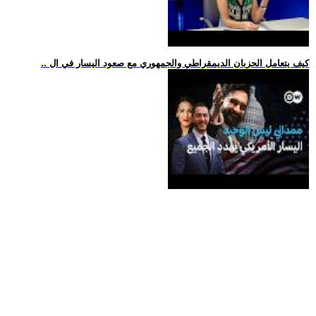
.. كيف يتعامل الحزبان الديمقراطي والجمهوري مع صعود اليسار في ال