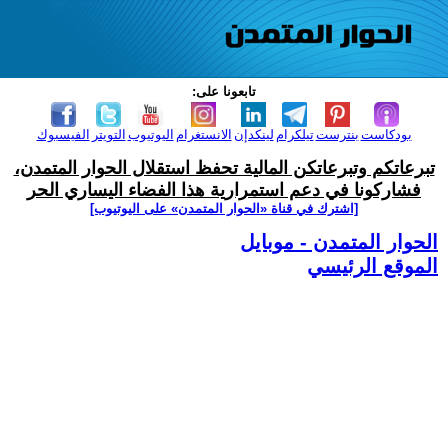
تابعونا على:
بودكاست
بنترست
تيلكرام
لينكدإن
الانستغرام
اليوتيوب
التويتر
الفيسبوك
تبرعاتكم وتبرعاتكن المالية تحفظ استقلال الحوار المتمدن،
فشاركونا في دعم استمرارية هذا الفضاء اليساري الحر
[اشترك في قناة ‫«الحوار المتمدن» على اليوتيوب]
الحوار المتمدن - موبايل
الموقع الرئيسي