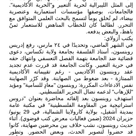
إلى المثل الليبرالية لحرية التعبير و"الحرية الأكاديمية".
فالجامعات، بوصفها مؤسسات استعمارية وعنصرية
بيضاء، لم تُخلق يوماً لتسمح بالبحث العلمي المتوافق مع
التحرر. لطالما كان للخطاب المناهض للاستعمار ثمنٌ
باهظ، والبعض يدفعه.
يكتب أزولاي:
في الشهر الماضي، وتحديدًا في ٢٤ مارس، رفع إدريس
روبنسون، أستاذ الفلسفة بجامعة ولاية تكساس، دعوى
قضائية ضد الجامعة بتهمة الفصل التعسفي وانتهاك حقه
في حرية التعبير. وكانت الجامعة قد قررت عدم تجديد
عقد روبنسون الأكاديمي - رغم تقييماته الأكاديمية
الممتازة - بعد ضغوط من الصهاينة. وقد كرّر الصهاينة
نفس الادعاءات المكررة: روبنسون "معادٍ للسامية" ومؤيد
"للإرهاب" لدعمه نضال التحرير الفلسطيني.
استهدف روبنسون بعد إلقائه محاضرة بعنوان "دروس
استراتيجية من المقاومة الفلسطينية" في مكتبة عامة
بمدينة آشفيل، بولاية كارولاينا الشمالية، في 29 يونيو/
حزيران 2024 (ضمن فعاليات معرض كتب فوضوي). أثناء
حديث روبنسون، نشب خلاف بين محرضين صهاينة، كانوا
قد حضروا لتصوير الحدث، وبعض الحضور. وتطور