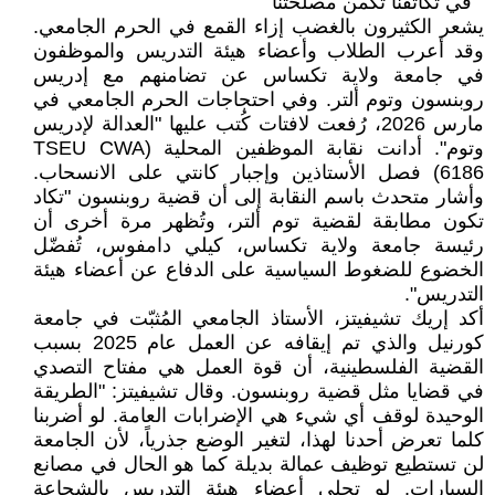
" في تكاتفنا تكمن مصلحتنا "
يشعر الكثيرون بالغضب إزاء القمع في الحرم الجامعي.
وقد أعرب الطلاب وأعضاء هيئة التدريس والموظفون
في جامعة ولاية تكساس عن تضامنهم مع إدريس
روبنسون وتوم ألتر. وفي احتجاجات الحرم الجامعي في
مارس 2026، رُفعت لافتات كُتب عليها "العدالة لإدريس
وتوم". أدانت نقابة الموظفين المحلية (TSEU CWA
6186) فصل الأستاذين وإجبار كانتي على الانسحاب.
وأشار متحدث باسم النقابة إلى أن قضية روبنسون "تكاد
تكون مطابقة لقضية توم ألتر، وتُظهر مرة أخرى أن
رئيسة جامعة ولاية تكساس، كيلي دامفوس، تُفضّل
الخضوع للضغوط السياسية على الدفاع عن أعضاء هيئة
التدريس".
أكد إريك تشيفيتز، الأستاذ الجامعي المُثبّت في جامعة
كورنيل والذي تم إيقافه عن العمل عام 2025 بسبب
القضية الفلسطينية، أن قوة العمل هي مفتاح التصدي
في قضايا مثل قضية روبنسون. وقال تشيفيتز: "الطريقة
الوحيدة لوقف أي شيء هي الإضرابات العامة. لو أضربنا
كلما تعرض أحدنا لهذا، لتغير الوضع جذرياً، لأن الجامعة
لن تستطيع توظيف عمالة بديلة كما هو الحال في مصانع
السيارات. لو تحلى أعضاء هيئة التدريس بالشجاعة