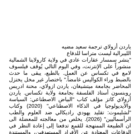
ياردن أزولاي ترجمة سعيد مضيه
الليبرالية ليست متراسا للدفاع
"ينشر سمسار عقارات عادي في ولاية كارولاينا الشمالية
منشوراً على الإنترنت، وفي اليوم التالي يُوقف فيلسوف
لامع في تكساس عن العمل. بالطبع، يبقى ما حدث
بالضبط وراء الكواليس غامضاً." باختصار غير مخل يختزل
المحاضر بجامعة ميتشيغان، ياردن ازولاي، محنة ادريس
روبنسون أستاذ الفلسفة بجامعة ولاية تكساس. ياردن
أزولاي كاتز مؤلف كتاب "البياض الاصطناعي: السياسة
والأيديولوجيا في الذكاء الاصطناعي" (2020) وكتاب
"لشليموت: تقليد يهودي راديكالي ضد العلوم والطب
الرأسماليين" (2026). يخلص من معالجته للمعضلة الى
ان الطبيعة الممنهجة للقمع تدفعنا إلى إعادة النظر في
الدفاعات المعتادة عن الأفراد المستهدفين، والمستندة