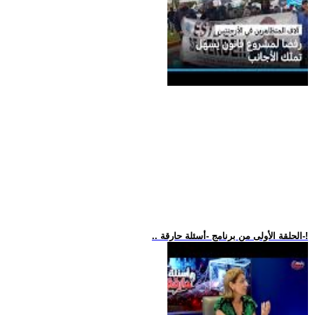
.. الحلقة الأولى من برنامج -أسئلة حارقة-!