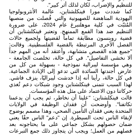
للتنظيم والإضراب، لكان لذلك أثر كبير".
كما شددت مورا فينكلشتاين، عالمة الأنثروبولوجيا
اليهودية المناهضة للصهيونية والتي فُصلت من منصبها
المُثبّت في كلية موهلنبرغ عام 2024، على ضرورة
التنظيم ضد هذا القمع الممنهج. وتعتبر فينكلشتاين أن
قضية روبنسون مطابقة تماماً لقضيتها ولجميع حالات
الفصل الأخرى المرتبطة بالقضية الفلسطينية. وقالت:
"جميع هذه القصص متشابهة، وأعتقد أنه من المهم جداً
ألا نخشى التفاصيل". في كل حالة، تخلصت الجامعة -
وهي مؤسسة ليبرالية نموذجية - بسهولة من كل من
عارض أجندتها السائدة التي تدعو إلى الإبادة الجماعية.
في كل حالة، رأينا أنه إذا خدشت ليبراليًا، ينزف فاشي.
لهذا السبب تتمنى فينكلشتاين وجود شبكات دعم تُغذي
حركاتنا دون الاعتماد على مثل هذه المؤسسات.
قالت فينكلشتاين: "علينا أن نخاطر، ثم يجب أن يدعمنا
تكاتفنا". وأوضحت أن فقدان الوظيفة في الولايات
المتحدة يعني فقدان التأمين الصحي، وهذا مصمم بوضوح
لإبقاء الناس تحت السيطرة. إن "دعم" الناس حقًا يعني
ضمان حصولهم بشكل جماعي على ما يحتاجونه بعد
فصلهم من العمل؛ ويجب أن يتجاوز ذلك جمع التبرعات