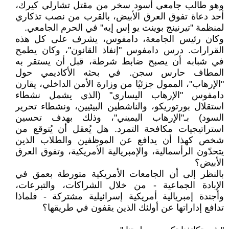
وهو طالب جامعي أسود سخر من مقتل تشارلي كيرك،
أحد دعاة تفوق العرق الأبيض، بالقرب من نصب تذكاري
لمنظمة "تيرنينج بوينت يو إس إيه" في الحرم الجامعي.
وكان رئيس الجامعة، دامفوس، يشرف على كل هذه
القرارات. درس دامفوس "إنفاذ القانون"، وكان يطمح
في شبابه أن يصبح ضابط شرطة، قبل أن يستقر به
المطاف حارس سجن. في بحثه الأكاديمي حول
"الإرهاب"، الممول جزئيًا من وزارة الأمن الداخلي، يقارن
دامفوس "الإرهاب اليساري" (الذي يشمل نشطاء
استقلال بورتوريكو، والناشطين البيئيين، ونشطاء تحرير
السود) بـ"الإرهاب اليميني"، وذلك بهدف تحسين
استراتيجيات مكافحة التمرد. هل يُعقل أن يُتوقع من
شخص كهذا أن يدافع عن الموظفين والطلاب الذين
يتحدّون الرأسمالية، والإمبريالية الأمريكية، وتفوق العرق
الأبيض؟
بالنظر إلى أن الجامعات الأمريكية متورطة بعمق في
الإبادة الجماعية - من خلال الشراكات، والتبرعات،
وأجندة إمبريالية أمريكية إسرائيلية مشتركة - فلماذا
تدافع إداراتها عن أولئك الذين يقفون في طريقها؟