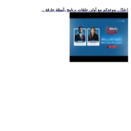
.. غدًا... موعدكم مع أولى حلقات برنامج -أسئلة حارقة-!