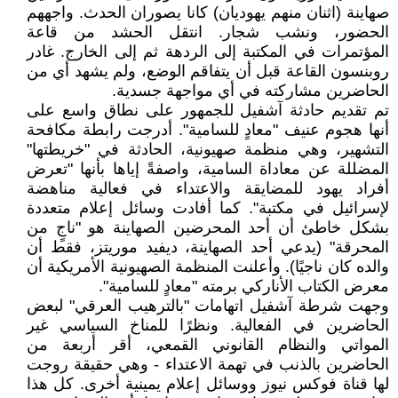
صهاينة (اثنان منهم يهوديان) كانا يصوران الحدث. واجههم
الحضور، ونشب شجار. انتقل الحشد من قاعة
المؤتمرات في المكتبة إلى الردهة ثم إلى الخارج. غادر
روبنسون القاعة قبل أن يتفاقم الوضع، ولم يشهد أي من
الحاضرين مشاركته في أي مواجهة جسدية.
تم تقديم حادثة آشفيل للجمهور على نطاق واسع على
أنها هجوم عنيف "معادٍ للسامية". أدرجت رابطة مكافحة
التشهير، وهي منظمة صهيونية، الحادثة في "خريطتها"
المضللة عن معاداة السامية، واصفةً إياها بأنها "تعرض
أفراد يهود للمضايقة والاعتداء في فعالية مناهضة
لإسرائيل في مكتبة". كما أفادت وسائل إعلام متعددة
بشكل خاطئ أن أحد المحرضين الصهاينة هو "ناجٍ من
المحرقة" (يدعي أحد الصهاينة، ديفيد موريتز، فقط أن
والده كان ناجيًا). وأعلنت المنظمة الصهيونية الأمريكية أن
معرض الكتاب الأناركي برمته "معادٍ للسامية".
وجهت شرطة آشفيل اتهامات "بالترهيب العرقي" لبعض
الحاضرين في الفعالية. ونظرًا للمناخ السياسي غير
المواتي والنظام القانوني القمعي، أقر أربعة من
الحاضرين بالذنب في تهمة الاعتداء - وهي حقيقة روجت
لها قناة فوكس نيوز ووسائل إعلام يمينية أخرى. كل هذا