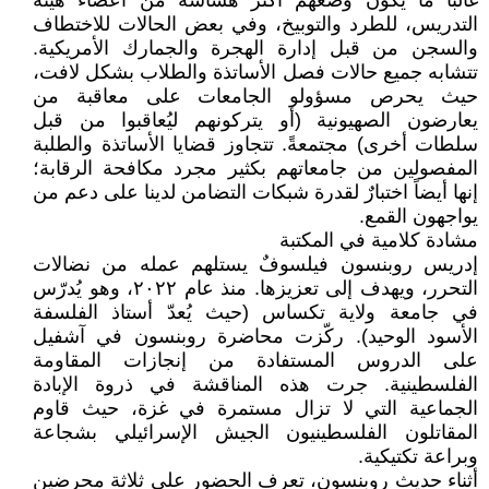
غالباً ما يكون وضعهم أكثر هشاشة من أعضاء هيئة
التدريس، للطرد والتوبيخ، وفي بعض الحالات للاختطاف
والسجن من قبل إدارة الهجرة والجمارك الأمريكية.
تتشابه جميع حالات فصل الأساتذة والطلاب بشكل لافت،
حيث يحرص مسؤولو الجامعات على معاقبة من
يعارضون الصهيونية (أو يتركونهم ليُعاقبوا من قبل
سلطات أخرى) مجتمعةً. تتجاوز قضايا الأساتذة والطلبة
المفصولين من جامعاتهم بكثير مجرد مكافحة الرقابة؛
إنها أيضاً اختبارٌ لقدرة شبكات التضامن لدينا على دعم من
يواجهون القمع.
مشادة كلامية في المكتبة
إدريس روبنسون فيلسوفٌ يستلهم عمله من نضالات
التحرر، ويهدف إلى تعزيزها. منذ عام ٢٠٢٢، وهو يُدرّس
في جامعة ولاية تكساس (حيث يُعدّ أستاذ الفلسفة
الأسود الوحيد). ركّزت محاضرة روبنسون في آشفيل
على الدروس المستفادة من إنجازات المقاومة
الفلسطينية. جرت هذه المناقشة في ذروة الإبادة
الجماعية التي لا تزال مستمرة في غزة، حيث قاوم
المقاتلون الفلسطينيون الجيش الإسرائيلي بشجاعة
وبراعة تكتيكية.
أثناء حديث روبنسون، تعرف الحضور على ثلاثة محرضين