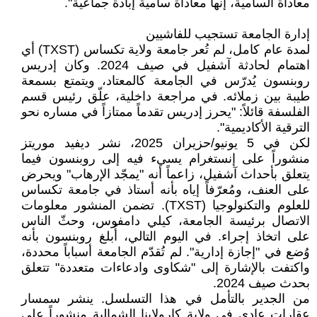
معاداة السامية، إنها معاداة سامية إبادة جماعية".
إدارة الجامعة تستجيب للفاشيين
لمدة عام كامل، لم تُعر جامعة ولاية تكساس (TXST) أي
اهتمام لحادثة آشفيل في صيف 2024. وكان إدريس
روبنسون يُدرّس في الجامعة كالمعتاد، ويتمتع بسمعة
طيبة بين زملائه. في مراجعة داخلية، علّق رئيس قسم
الفلسفة قائلاً: "يحرز إدريس تقدماً ممتازاً في مساره نحو
الترقية الأكاديمية".
لكن في 5 يونيو/حزيران 2025، نشر ديفيد موريتز
منشوراً على إنستغرام يسيء فيه إلى روبنسون فيما
يتعلق بأحداث آشفيل، زاعماً أنه "يمجّد الإرهاب" ويحرض
على العنف، ومُعرّفاً إياه بأنه أستاذ في جامعة تكساس
للعلوم والتكنولوجيا (TXST). تضمن المنشور معلومات
الاتصال برئيسة الجامعة، كيلي دامفوس، وحثّ الناس
على اتخاذ إجراء. في اليوم التالي، أُبلغ روبنسون بأنه
وُضع في "إجازة إدارية". لم تُقدّم الجامعة أسباباً محددة،
واكتفت بالإشارة إلى "شكاوى وادعاءات متعددة" تتعلق
بحدث صيف 2024.
من الجدير بالتأمل في هذا التسلسل. ينشر سمسار
عقارات عادي في ولاية كارولاينا الشمالية منشوراً على