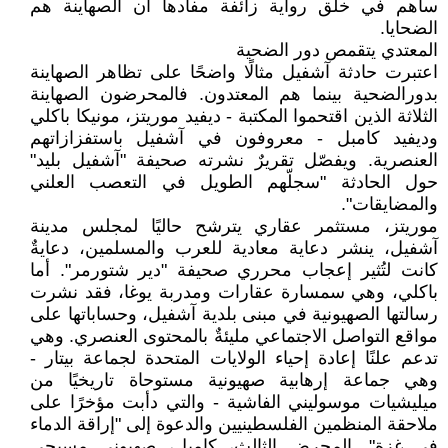
ساهم في خلق رواية زائفة مفادها أن الصهاينة هم
الضحايا.
المعتدي يتقمص دور الضحية
اعتبرت حادثة آشفيل مثالًا واضحًا على تظاهر الصهاينة
بدورالضحية بينما هم المعتدون. فالمحرضون الصهاينة
الثلاثة الذين اقتحموا المكتبة - ديفيد موريتز، مونيكا باكلي
وديفيد كامبل - معروفون في آشفيل باستفزازاتهم
العنصرية. ويفصّل تقريرٌ نشرته صحيفة "آشفيل بليد"
حول الحادثة "سجلّهم الطويل في التعصب العلني
والمضايقات".
موريتز، مستثمر عقاري يترشح حاليًا لمجلس مدينة
آشفيل، ينشر دعاية معادية للعرب والمسلمين، دعايةٌ
كانت لتُثير إعجاب محرري صحيفة "دير شتورمر". أما
باكلي، وهي سمسارة عقارات ومدربة يوغا، فقد نشرت
رسالتها الصهيونية في مبنى بلدية آشفيل، وحساباتها على
مواقع التواصل الاجتماعي مليئةٌ بالمحتوى العنصري. وهي
تدعم علنًا إعادة إحياء الولايات المتحدة لجماعة بيتار -
وهي جماعة إرهابية صهيونية مستوحاة تاريخيًا من
ميليشيات موسوليني الفاشية - والتي دأبت مؤخرًا على
ملاحقة المنظمين الفلسطينيين والدعوة إلى "إراقة الدماء
في غزة". المحرض الثالث، كامبل، صهيوني مسيحي