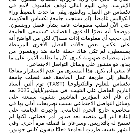
الإنترنت، وفي اليوم التالي يُوقف فيلسوف لامع في
تكساس عن العمل. وبالطبع، يبقى ما حدث بالضبط وراء
الكواليس غامضاً. (لم تستجب جامعة تكساس الحكومية
حتى الآن لطلب معلومات عامة بشأن فصل روبنسون،
موضحةً أنه نظرًا للدعوى القضائية، "ستسعى الجامعة
إلى حجب أي معلومات [ذات صلة]"). لكن من الواضح أنه
على عكس بعض حالات الفصل الأخرى المرتبطة
بفلسطين، لم تكن هناك حملة عامة ضد روبنسون من
قبل منظمات صهيونية كبرى. كل ما تطلبه الأمر، على ما
يبدو، هو منشور على وسائل التواصل الاجتماعي.
لا ينبغي أن يكون هذا المستوى من عدم الاستقرار مفاجئًا
بالنظر إلى طريقة عمل الجامعة. فقد فصلت جامعة
تكساس للعلوم والتكنولوجيا (TXST) توم ألتر، أستاذ
التاريخ الحاصل على التثبيت، في سبتمبر/أيلول 2025 بعد
أن قام أحد المؤثرين الفاشيين بتشويه سمعته على
وسائل التواصل الاجتماعي بسبب تصريحات أدلى بها في
محاضرة خارج الحرم الجامعي. وأُجبرت الجامعة على
إعادة ألتر إلى منصبه بعد صدور أمر قضائي، لكنها لم
تسمح له بالتدريس، وسرعان ما فصلته مرة أخرى. وفي
الشهر نفسه، طردت الجامعة فعليًا ديفيون كانتي جونيور،