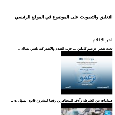
التعليق والتصويت على الموضوع في الموقع الرئيسي
اخر الافلام
.. تحت شعار -نزعمو كاملين-... حزب التقدم والاشتراكية يلتقي بساك
.. صدامات بين الشرطة وآلاف المتظاهرين رفضا لمشروع قانون يسهّل ت