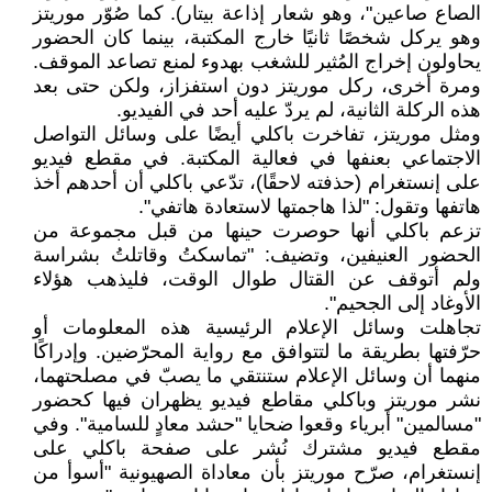
الصاع صاعين"، وهو شعار إذاعة بيتار). كما صُوّر موريتز
وهو يركل شخصًا ثانيًا خارج المكتبة، بينما كان الحضور
يحاولون إخراج المُثير للشغب بهدوء لمنع تصاعد الموقف.
ومرة أخرى، ركل موريتز دون استفزاز، ولكن حتى بعد
هذه الركلة الثانية، لم يردّ عليه أحد في الفيديو.
ومثل موريتز، تفاخرت باكلي أيضًا على وسائل التواصل
الاجتماعي بعنفها في فعالية المكتبة. في مقطع فيديو
على إنستغرام (حذفته لاحقًا)، تدّعي باكلي أن أحدهم أخذ
هاتفها وتقول: "لذا هاجمتها لاستعادة هاتفي".
تزعم باكلي أنها حوصرت حينها من قبل مجموعة من
الحضور العنيفين، وتضيف: "تماسكتُ وقاتلتُ بشراسة
ولم أتوقف عن القتال طوال الوقت، فليذهب هؤلاء
الأوغاد إلى الجحيم".
تجاهلت وسائل الإعلام الرئيسية هذه المعلومات أو
حرّفتها بطريقة ما لتتوافق مع رواية المحرّضين. وإدراكًا
منهما أن وسائل الإعلام ستنتقي ما يصبّ في مصلحتهما،
نشر موريتز وباكلي مقاطع فيديو يظهران فيها كحضور
"مسالمين" أبرياء وقعوا ضحايا "حشد معادٍ للسامية". وفي
مقطع فيديو مشترك نُشر على صفحة باكلي على
إنستغرام، صرّح موريتز بأن معاداة الصهيونية "أسوأ من