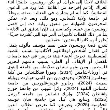
الخلاف لاحقًا إلى عراك. لم يكن روبنسون حاضرًا أثناء
العراك (إذ تم إخراجه من القاعة، كما ورد في الدعوى
القضائية). كما أنه لم يشارك في الفعالية بصفته موظفًا
في جامعة ولاية تكساس. ومع ذلك، وبعد عام، تمكن
المحرضون الصهاينة من تلفيق رواية أدت إلى فصل
روبنسون من عمله. وكما سنرى، فإن التدقيق في الأدلة -
بما في ذلك لقطات كاميرات المراقبة التي نُشرت حديثًا -
يُظهر أنهم كانوا المعتدين الحقيقيين.
تندرج قصة روبنسون ضمن نمط مؤسف مألوف يتمثل
في فقدان أشخاص لوظائفهم الأكاديمية بسبب القضية
الفلسطينية. تعرض أعضاء هيئة تدريس في عدة جامعات
للفصل أو الإيقاف أو الطرد بسبب دعمهم لتحرير
فلسطين، ومن بينهم ستيفن صلايطة من جامعة إلينوي
في أوربانا-شامبين (2014)، ومورا فينكلشتاين من كلية
موهلنبرغ (2024)، وجودي دين من كليتي هوبارت وويليام
سميث (2024)، وجايرو فونيز-فلوريس من جامعة
تكساس التقنية (2024)، ولارا شيهي من جامعة جورج
واشنطن (2024)، وإريك تشيفيتز من جامعة كورنيل
(2025)، وسانغ هي كيل من جامعة سان خوسيه
الحكومية (2025)، وغيرهم. كما تعرض الطلاب، الذين