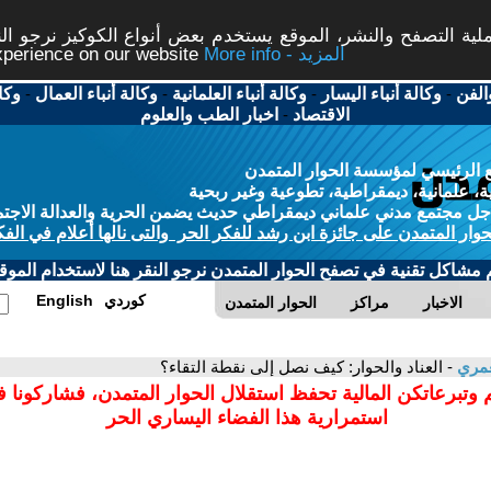
ة التصفح والنشر، الموقع يستخدم بعض أنواع الكوكيز نرجو النق
More info - المزيد
experience on our website
الفن
-
وكالة أنباء اليسار
-
وكالة أنباء العلمانية
-
وكالة أنباء العمال
-
وكا
الاقتصاد
-
اخبار الطب والعلوم
 الرئيسي لمؤسسة الحوار المتمدن
، علمانية، ديمقراطية، تطوعية وغير ربحية
ل مجتمع مدني علماني ديمقراطي حديث يضمن الحرية والعدالة الاجتم
حوار المتمدن على جائزة ابن رشد للفكر الحر والتى نالها أعلام في الفك
م مشاكل تقنية في تصفح الحوار المتمدن نرجو النقر هنا لاستخدام الموقع
كوردي
English
الاخبار
مراكز
الحوار المتمدن
عمري
- العناد والحوار: كيف نصل إلى نقطة التقاء؟
 وتبرعاتكن المالية تحفظ استقلال الحوار المتمدن، فشاركونا 
استمرارية هذا الفضاء اليساري الحر