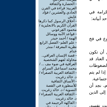
-
الحضارة والثقافة
العربية: قراءة في القرن
كرامة في
الحادي والعشرين / فؤاد
عايش
 أبياته:
-
أخلاق الرسول كما ذكرها
القرآن الكريم بالانجليزية /
محمود الفرعوني
-
قواعد الأمة ووسائل
الهمة / أحمد حيدر
قوع في فخ
-
علم العلم- الفصل الرابع
نظرية المعرفة / منذر
خدام
ن أن تكون
-
قصة الإنسان العراقي..
العناد قد
محاولة لفهم الشخصية
العراقية في ضوء مف ... /
 لضغوطات
محمد اسماعيل السراي
ذا لم يتم
-
الثقافة العربية الصفراء /
د. خالد زغريت
جتماعية.
-
الأنساق الثقافية
م، نجد أن
للأسطورة في القصة
النسوية / د. خالد زغريت
إلى الذين
-
الثقافة العربية الصفراء /
د. خالد زغريت
-
الفاكهة الرجيمة في
قت نفسه،
شعر أدونيس / د. خالد