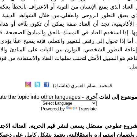
 العناد الذي يمنع الإنسان من التوبة أو الاعتراف بالخطأ ي
ي يعيق التطور الروحي والعقلي.من خلال الشواهد الدينية 
الأكاديمية، نجد أن العناد صفة يمكن أن تكون بنّاءة أو ه
هها. إذا استخدم العناد في التمسك بالحق والمبادئ الصحيحة، 
 أما إذا تحول إلى رفض للتغيير والتعلم، فإنه يصبح عبئًا يؤدي
إعاقة التطور الشخصي. التوازن بين الثبات على المبادئ والا
فاهم هو السبيل الأمثل لتجنب سلبيات العناد والاستفادة من قو
ضل.
#محمد_بسام_العمري (هاشتاغ)
موضوع إلى لغات أخرى -
ate the topic into other languages
Powered by
Translate
شروع تطوعي مستقل يسعى لنشر قيم الحرية، العدالة الاجتم
. ولضمان استمراره واستقلاليته، يعتمد بشكل كامل على دعمك