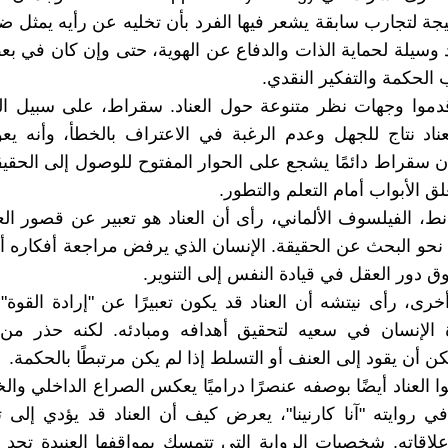
جة لتجارب سابقة يشعر فيها الفرد بأن تخليه عن رأيه يمثل ضعف
د وسيلة لحماية الذات والدفاع عن الهوية، حتى وإن كان في بع
لحكمة والتفكير النقدي.
دموا وجهات نظر متنوعة حول العناد. سقراط، على سبيل الم
ناد نتاج للجهل وعدم الرغبة في الاعتراف بالخطأ، وأنه ي
ن سقراط دائمًا يشجع على الحوار المفتوح للوصول إلى الحقيقة
غلق الأبواب أمام التعلم والتطور.
انط، الفيلسوف الألماني، رأى أن العناد هو تعبير عن قصور الع
 نحو البحث عن الحقيقة. الإنسان الذي يرفض مراجعة أفكاره أو
ق دور العقل في قيادة النفس إلى التنوير.
خرى، رأى نيتشه أن العناد قد يكون تعبيرًا عن "إرادة القوة"
 الإنسان في سعيه لتحقيق أهدافه ومبادئه. لكنه حذر من أ
ن أن يقود إلى العنف أو التسلط إذا لم يكن مرتبطًا بالحكمة.
ولوا العناد أيضًا بوصفه عنصرًا دراميًا يعكس الصراع الداخلي وال
ي روايته "آنا كارنينا"، يعرض كيف أن العناد قد يؤدي إلى ت
قاته. شخصيات الرواية التي تتمسك بمواقفها العنيدة تجد 