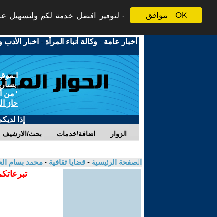
موافق - OK
لتوفير افضل خدمة لكم ولتسهيل عملي
أخبار عامة
-
وكالة أنباء المرأة
-
اخبار الأدب و
الموقع
يسارية
"من أج
حاز ال
إذا لديك
الزوار
اضافة/خدمات
بحث/الارشيف
الصفحة الرئيسية
-
قضايا ثقافية
-
محمد بسام ال
تبرعاتكم