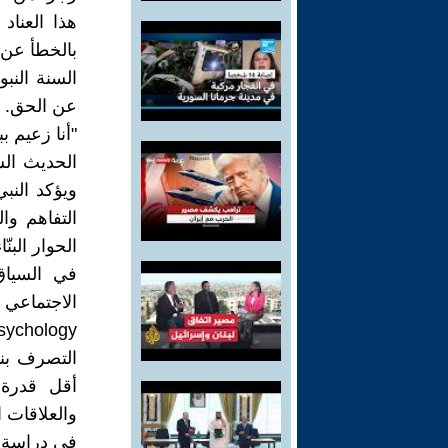
هذا العناد
بالخطأ عن 
السنة النبو
عن الحق. ي
"أنا زعيم ب
الحديث الش
ويؤكد النب
التفاهم وا
الحوار البنّاء
في السياق
التصرف بن
أقل قدرة
والعلاقات ا