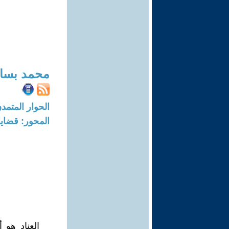
محمد بسام
الحوار المتمدن-العدد: 8689 - 26
المحور: قضايا 
العناد هو 