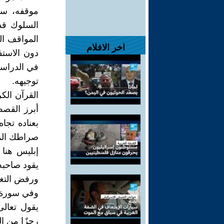
موقفه، سو
السلوك قد 
المواقف ال
اخر الافلام
دون الاست
في الدراسا
توجيهه.
القرآن الك
أبرز القصص
بعناده تجا
صراطك المست
إبليس هنا 
يقود صاحبه 
ورفض التغي
وفي سورة ال
يقول تعالى
رجزًا من الس