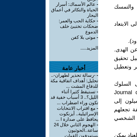
-
عالم الأسماك: أسرار
ق والتمسك
الحياة والتكاثر في أعماق
البحار
-
حكاية الحب والعمر:
 الابتعاد
ضحكات تختبئ خلف
الدموع
-
موتى بلا كفن
د).
المزيد.....
عن الهدى.
بيل تحقيق
تر وتعطيل
أخبار عامة
-
-رسالة تحذير لطهران-..
تحليل: أهداف اتفاقية مكة
ى السلوك
للدفاع المشت ...
-
تستيقظ كثيرا أثناء
Journal of Person
الليل؟.. 3 أسباب خفية قد
يميلون إلى
تكون وراء اضطراب ...
-
مع اقتراب الانتخابات
ة تجعلهم
الإسرائيلية.. أيزنكوت
 الشخصي
يحافظ على صدارة ا ...
-
الهجوم الثاني خلال 24
ساعة..الحوثيون
Journal of Appl، وُجد أن العناد يمكن
يستهدفون القوات