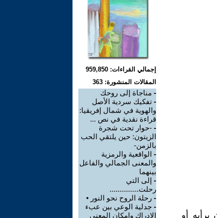
إجمالي القراءات: 959,850
المقالات المنشورة: 363
-
مناجاة إلى روحك
-
تفكيك سردية الأصل
والهوية في شمال إفريقيا:
قراءة نقدية في نص ...
-
-حوار تحت شجرة
الزيتون: حين يلتقي الحب
بالزمن-
-
الواقعية والرمزية
والمعنى الجمالي والفاعل
بينهما
-
إلى التي
رحلت...............
-
رحلة الروح نحو النور •
-
جدلية الوعي بين عبء
 برأيه أو
الإدراك وإمكان المعنى