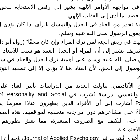
 في مواجهة الأوامر الإلهية يشير إلى رفض الاستجابة للح
قصد، ما أدى إلى العقاب الإلهي.
ية تحذر من العناد في الجدل والتمسك بالرأي إذا كان يؤدي إلى
قول الرسول صلى الله عليه وسلم:
بيت في ربض الجنة لمن ترك المراء وإن كان محقًا" (رواه أبو داو
ريف يشير إلى أن المراء أو الجدل العنيد هو سبب للابتعاد 
ي صلى الله عليه وسلم على أهمية ترك الجدل والعناد في س
لوصول إلى الحق، لأن العناد هنا لا يؤدي إلا إلى تصعيد التو
.
 الأكاديمي، تناولت العديد من الدراسات تأثير العناد عل
الاجتماعي والنفسي. دراسة نُشرت في ality and Social
Psychology أشارت إلى أن الأفراد الذين يظهرون عنادًا مفرطًا 
اءً على مشاعرهم دون مراجعة منطقية لمواقفهم. هذه الصف
 على التكيف مع الظروف المتغيرة، مما يعيق تطورهم
لاجتماعية.
في دراسة أخرى نُشرت في ied Psychology