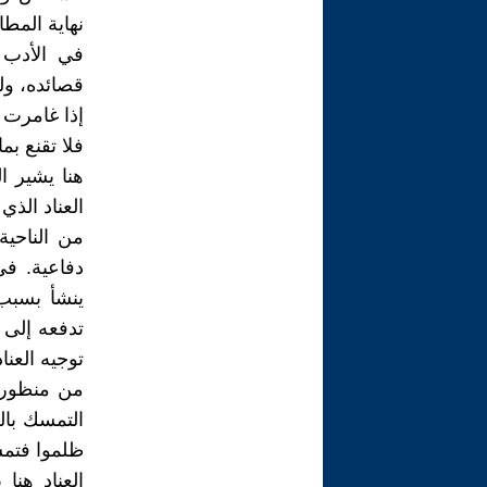
نهاية المطا
في الأدب 
قصائده، ولك
إذا غامرت
فلا تقنع بم
هنا يشير ا
العناد الذي
من الناحية
دفاعية. في
ينشأ بسبب 
تدفعه إلى 
توجيه العنا
من منظور د
التمسك بالح
ظلموا فتمسكم
العناد هن