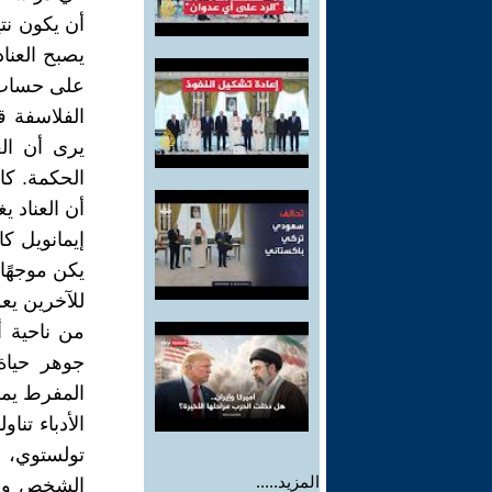
أن يكون نتي
يصبح العنا
على حساب ا
الفلاسفة ق
يرى أن الع
الحكمة. كا
أن العناد ي
إيمانويل ك
يكن موجهًا
للآخرين يعو
من ناحية أ
جوهر حياة
المفرط يمك
الأدباء تنا
تولستوي، ف
المزيد.....
الشخص وعلا