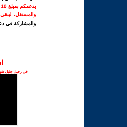
ب
والمستقل، ليبقى ص
والمشاركة في دع
ا‫
في رحيل جليل شهبا