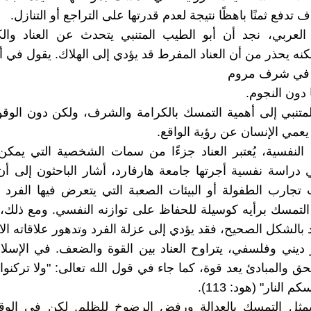
ف تدفع ثمنًا باهظًا نتيجة لعدم قدرتها على التراجع أو التنازل.
العربي، نجد أن أبو الطيب المتنبي يتحدث عن العناد وال
نه يحذر من أن العناد المفرط قد يؤدي إلى الهلاك. يقول في أحد
 في شرف مروم
ا دون النجوم.
لمتنبي إلى أهمية التمسك بالكرامة والشرف، ولكن دون الو
 يعمي الإنسان عن رؤية الواقع.
 النفسية، يُعتبر العناد جزءًا من سمات الشخصية التي يمك
 دراسة نفسية أجرتها جامعة هارفارد، أشار الباحثون إلى أن 
تجارب الطفولة أو البيئات الصعبة التي يتعرض فيها الفرد
التمسك برأيه كوسيلة للحفاظ على توازنه النفسي. ومع ذلك، إ
د بالشكل الصحيح، فقد يؤدي إلى عزلة الفرد وتدهور علاقاته الا
يني وفلسفي، يتراوح العناد بين القوة والضعف. في الإسلا
ق والمبادئ يعد قوة، كما جاء في قول الله تعالى: "ولا تركنوا 
 النار" (هود: 113).
ا يمثل التمسك بالعدالة ورفض الرضوخ للظلم. لكن في الو