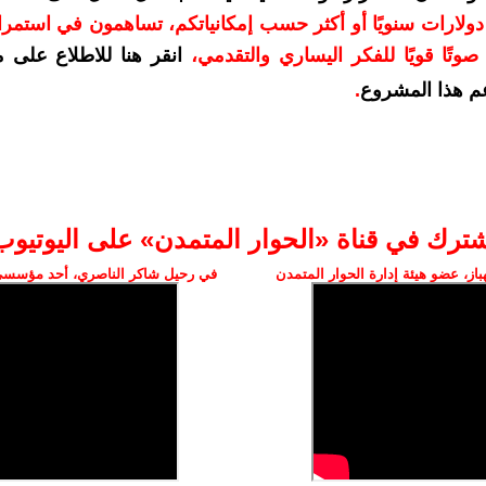
دعمكم بمبلغ 10 دولارات سنويًا أو أكثر حسب إمكانياتكم، تساهمون في استم
وتًا قويًا للفكر اليساري والتقدمي
،
انقر هنا للاطلاع على 
م هذا المشروع
.
شترك في قناة «الحوار المتمدن» على اليوتيوب
ز، عضو هيئة إدارة الحوار المتمدن
في رحيل شاكر الناصري، أحد مؤسسي 