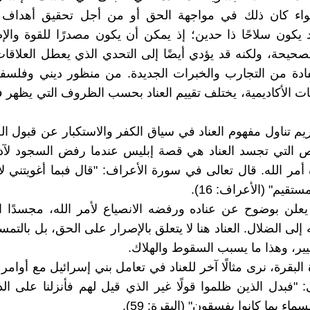
اء كان ذلك في مواجهة الحق أو من أجل تحقيق أهداف نب
يكون سلاحًا ذا حدين؛ إذ يمكن أن يكون مصدرًا للقوة وال
صحيحة، ولكنه قد يؤدي أيضًا إلى التحدي الذي يعطل العلاقا
فادة من التجارب والخبرات الجديدة. من منظور ديني وفلسف
ت الأكاديمية، يختلف تقييم العناد بحسب الظروف التي يظهر في
ريم تناول مفهوم العناد في سياق الكفر والاستكبار عن قبول ا
 التي تجسد العناد هي قصة إبليس عندما رفض السجود لآدم،
ه أمر الله. قال تعالى في سورة الأعراف: "قال فبما أغويتني ل
قيم" (الأعراف: 16).
يعلن بوضوح عن عناده ورفضه الانصياع لأمر الله، مجسدًا ال
إلى الضلال. العناد هنا لا يتعلق بالإصرار على الحق، بل بالتم
ير، وهذا ما يسبب السقوط والهلاك.
بقرة، نرى مثالًا آخر للعناد في تعامل بني إسرائيل مع أوامر 
: "فبدل الذين ظلموا قولًا غير الذي قيل لهم فأنزلنا على ال
ماء بما كانوا يفسقون" (البقرة: 59).