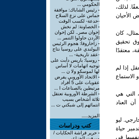
الحكومي ...
ًا. لذلك،
-
رئيس الشاباك: موافقة
ض الأحيان
حماس على نزع السلاح
-خدعة- لكسب الوقت
-
الخصاونة: لم نخش
إخوان مصر.. لكن إخوان
ثال، كان
الأردن حاولوا التنمر ...
عوق تحقيق
-
زاخاروفا: هجوم الرئيس
البولندي على روسيا نتاج
، معتقدًا
-عقد تاريخية- ...
-
روسيا: باريس دأبت على
توجيه اتهامات لا أساس
قل إذا لم
لها لموسكو ولا ن ...
 الاستماع
-
الاتحاد الأوروبي يفرض
عقوبات على 5 أفراد
مرتبطين بالصناعات ا ...
، التي هي
-
الشرطة الأوروبية تعتقل
ثلاثة أشخاص بسبب
ن العناد
انتمائهم إلى شبكتي ت ...
المزيد.....
خارجي. ليو
كتب ودراسات
دمير حياة
-
حرير فراشة الحكايات /
نفسها في
ميرفت الخزاعي