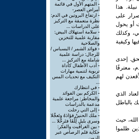
-
المتهم الأول في قائمة
يلة. هذا
أمراض العصر-
إصرار على
-
ارتفاع البروتين في الدم:
نظرة متعمقة مع التركيز
ت أو يحول
على الدراسات ...
-
سلامة استهلاك البيض:
ي، وكذلك
مقاربة علمية للتخزين
ها وكيفية
والصلاحية
-
فوائد الشمر / البسباس /
للرجال: دراسة علمية
لحق. إحدى
شاملة مع التركيز ...
-
أدب الأطفال كأداة
 معترفًا
تربوية لتنمية مهارات
أقعدن لهم
التكيف مع تحديات المس
...
-
في انتظارك
-
الكركم بين الفوائد
عناد الذي
والمخاطر: مراجعة علمية
سك بالباطل
مدعمة بالدراسات
-
إلى التي رحلت
-
ملك الحنينُ فؤادَهُ وتَعجَّلا
الله، حيث
وسرى بليلٍ لِلِّقَا فتَرحَّلا ...
-
بين الغرافيت والفكر:
ذين ظلموا
حكاية قلم الرصاص عبر
الزمن