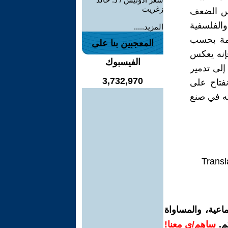
زغريت
عكس الضعف
والفلسفية
المزيد.....
دامة بحسب
المعجبين بنا على
فإنه يعكس
الفيسبوك
 إلى تدمير
3,732,970
نفتاح على
ته في صنع
Transl
اعية، والمساواة
م.
ساهم/ي معنا!