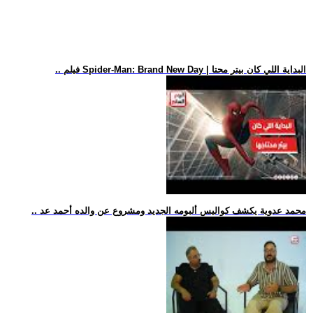
.. فيلم Spider-Man: Brand New Day | البداية اللي كان بيتر محتا
.. محمد عدوية يكشف كواليس ألبومه الجديد ومشروع عن والده أحمد عد