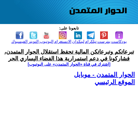
تابعونا على:
بودكاست
بنترست
تيلكرام
لينكدإن
الانستغرام
اليوتيوب
التويتر
الفيسبوك
تبرعاتكم وتبرعاتكن المالية تحفظ استقلال الحوار المتمدن،
فشاركونا في دعم استمرارية هذا الفضاء اليساري الحر
[اشترك في قناة ‫«الحوار المتمدن» على اليوتيوب]
الحوار المتمدن - موبايل
الموقع الرئيسي