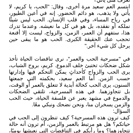
نعرف متى يأتي؟"
ابتسم العم سعيد مرة أخرى، وقال: "الحب، يا كريم، لا
يأتي ولا يذهب، هو دائم الحضور. إنه في أعين الطيور،
في رياح المساء، وفي قلب الإنسان. الحب ليس شيئًا
نملكه أو نفقده، بل هو في كل ما نعيشه. وعندما تدرك
هذا، ستفهم أن العمر، الزمن، والزواج، ليست إلا أقنعة
تحجب عنك الحقيقة الكبرى. الحب هو ما يبقى حين
يرحل كل شيء آخر."
في "مسرحية الحب والعمر"، نرى تناقضات الحياة تأخذ
شكل ضحكات تختبئ خلف الدموع. كريم، بروح الشباب،
يرى الحب والزواج كأحداثٍ يمكن التحكم فيها وإدارتها
حسب الزمن. أما العم سعيد، بحكمته التي جمعتها
السنون، يرى الحب كحالة أبدية لا تتعلق بالعمر أو الوقت،
بل تتجاوزهما. في هذه المسرحية، تلتقي الضحكات
والدموع في مشهد يعبر عن فلسفة الحياة، حيث الحب
والزمن يسخران منا، ونحن نضحك ونبكي معًا.
السؤال:
كيف ترون هذه المسرحية؟ كيف تنظرون إلى الحب في
حياتكم؟ هل هو مرتبط بالعمر والزمن، أم ترون أنه حالة
تتجاوزهما؟ وما رأيكم في التناقضات التي نعيشها يوميًا،