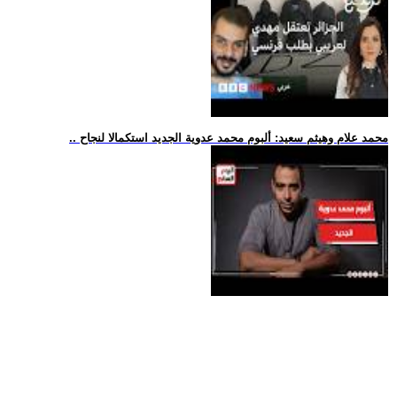
.. محمد علام وهيثم سعيد: ألبوم محمد عدوية الجديد استكمالا لنجاح