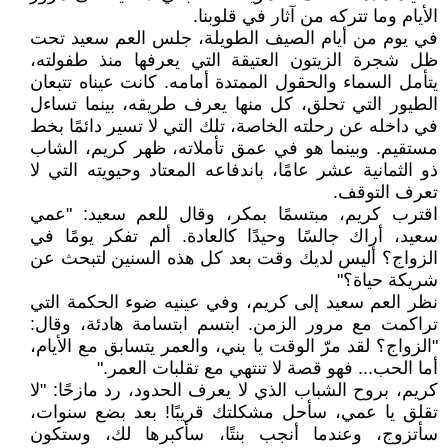
الأيام وما تتركه من آثار في قلوبنا.
في يوم من أيام الصيف الطويلة، جلس العم سعيد تحت
ظل شجرة الزيتون العتيقة التي يعرفها منذ طفولته،
يتأمل السماء والحقول الممتدة أمامه. كانت عيناه تتبعان
الطيور التي تحلق، كل منها يعرف طريقه، بينما تساءل
في داخله عن رحلته الخاصة، تلك التي لا تسير دائمًا بخط
مستقيم. وبينما هو في عمق تأملاته، ظهر كريم، الشاب
ذو الثمانية عشر عامًا، باندفاعه المعتاد وحيويته التي لا
تعرف التوقف.
اقترب كريم، مبتسمًا بمكر، وقال للعم سعيد: "عمي
سعيد، أراك جالسًا وحيدًا كالعادة. ألم تفكر يومًا في
الزواج؟ أليس لديك وقت بعد كل هذه السنين لتبحث عن
شريكة حياة؟"
نظر العم سعيد إلى كريم، وفي عينيه ضوء الحكمة التي
تراكمت مع مرور الزمن. ابتسم ابتسامة هادئة، وقال:
"الزواج؟ لقد مرّ الوقت يا بني، والعمر يتسابق مع الأيام،
أما الحب... فهو قصة لا تنتهي مع تقلبات العمر."
كريم، بروح الشباب الذي لا يعرف الحدود، رد مازحًا: "لا
تقلق يا عمي، سأحل مشكلتك قريبًا! بعد بضع سنوات،
سأتزوج، وعندما أنجب بنتًا، سأكبرها لك، وستكون