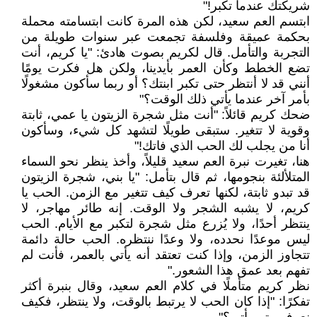
شريكتك عندما تكبر!"
ابتسم العم سعيد، لكن هذه المرة كانت ابتسامته محملة
بحكمة عميقة وفلسفة تجمعت عبر سنوات طويلة من
التجربة والتأمل. قال لكريم بصوت هادئ: "يا كريم، أنت
تضع الخطط وكأن العمر بأيدينا، ولكن هل فكرت يومًا
أنني قد لا أنتظر حتى تكبر ابنتك؟ أو ربما سأكون مشغولًا
بأمر آخر عندما يأتي ذلك الوقت؟"
ضحك كريم قائلاً: "أنت مثل شجرة الزيتون يا عمي، ثابتة
وقوية لا تتغير. ستبقى طويلًا لتشهد كل شيء، وسأكون
أنا من يجلب لك الحب الذي فاتك!"
هنا، تغيرت نبرة العم سعيد قليلاً، وأخذ ينظر نحو السماء
المتلألئة بنجومها، ثم قال بتأمل: "يا بني، شجرة الزيتون
قد تبدو ثابتة، لكنها تعرف كيف تتغير مع الزمن. الحب يا
كريم، لا يشبه الشجر ولا الوقت. إنه طائر مهاجر، لا
ينتظر أحدًا، ولا يُزرع مثل شجرة لتكبر مع الأيام. الحب
ليس موعدًا نحدده، ولا وعدًا ننتظره. الحب حالة دائمة
تتجاوز الزمن، وإذا كنت تعتقد أنه يأتي بالعمر، فأنت لم
تفهم بعد عمق هذا الشعور."
نظر كريم متأملًا في كلام العم سعيد، وقال بنبرة أكثر
تفكرًا: "إذا كان الحب لا يرتبط بالوقت، ولا ينتظر، فكيف