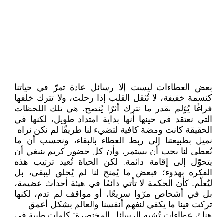
بعض العطاءات ليست إلا رسائل عادة تمرّ في حياتنا
كنسمة خفيفة، لا تُثقل القلب إذا رحلت، ولا تترك خلفها
فراغًا يُؤلم بقدر ما تترك أثرًا يُنضج. هي تلك اللحظات
التي نعتقد في حينها أنها بداية امتداد طويل، لكنها في
الحقيقة كانت ومضة كافية لتضيء لنا طريقًا لم نكن نراه
نميل بطبيعتنا إلى ربط العطاء بالبقاء، ونحسب أن ما
يُعطى لنا يجب أن يستمر، وأن كل حضور كريم ينبغي أن
يتحوّل إلى إقامة دائمة. لكن الحياة تُعيد ترتيب هذه
الفكرة بهدوء؛ فبعض ما يُمنح لنا لم يُخلق ليبقى، بل
ليُعلّم. كأن الحكمة لا تأتي دائمًا في هيئة أحداث عظيمة،
بل في أشخاص مرّوا سريعًا، أو مواقف لم تدم، لكنها
تركت فينا ما يكفي لنفهم أنفسنا والعالم بشكل أعمق
هناك عطاءات تُشبه الرسائل المختصرة: كلمات طيبة في