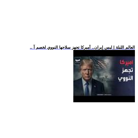
.. العالم الليلة | ليس إيران.. أميركا تجهز سلاحها النووي لخصم آ