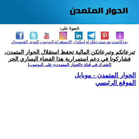
تابعونا على:
بودكاست
بنترست
تيلكرام
لينكدإن
الانستغرام
اليوتيوب
التويتر
الفيسبوك
تبرعاتكم وتبرعاتكن المالية تحفظ استقلال الحوار المتمدن،
فشاركونا في دعم استمرارية هذا الفضاء اليساري الحر
[اشترك في قناة ‫«الحوار المتمدن» على اليوتيوب]
الحوار المتمدن - موبايل
الموقع الرئيسي