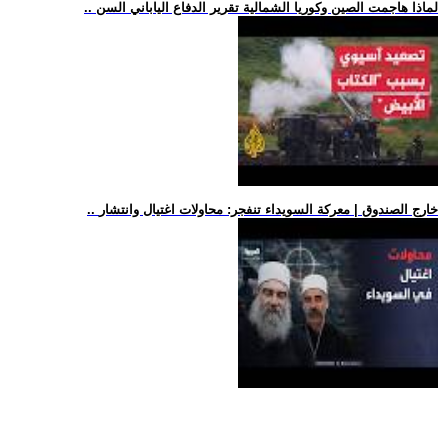
.. لماذا هاجمت الصين وكوريا الشمالية تقرير الدفاع الياباني السن
.. خارج الصندوق | معركة السويداء تنفجر: محاولات اغتيال وانتشار