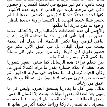
وقت قاسٍ، دعم غير متوقع في لحظة انكسار، أو حضور
دافئ في مرحلة باردة من العمر. لا تدوم هذه الأشياء،
لكنها تُحدث تحوّلًا داخليًا لا يُمحى. نكتشف بعدها أننا لم
نخسر شيئًا عندما انتهت، بل اكتسبنا زاوية جديدة للنظر،
أو قوة لم نكن ندرك أننا نملكها
والأجمل أن هذه العطاءات لا تُطالبنا بردّ، ولا تُحمّلنا عبء
التعلّق بها. إنها تأتي لتقول: خذ ما تحتاجه الآن، واترك
الباقي للزمن وهنا تكمن الحكمة؛ أن ندرك أن القيمة
ليست في طول البقاء، بل في عمق الأثر. فكم من
حضور طويل كان فارغًا، وكم من مرور عابر كان ممتلئًا
بما يكفي ليُغيّر مسار حياة كاملة
حين نتعلم قراءة هذه الرسائل كما ينبغي، يتغيّر شعورنا
تجاه الفقد. لا نعدّه خسارة بقدر ما نراه اكتمالًا لدورٍ ما.
وكأن الحياة تُرسل لنا ما نحتاجه في توقيته الدقيق، ثم
تسحبه حين تنتهي مهمته، لا قسوةً، بل اتساقًا مع قانون
أعمق من رغباتنا.
لذلك، ليس كل ما يغادرنا يستحق الحزن، وليس كل ما
ينتهي يُعدّ انطفاءً. بعض النهايات ليست إلا اكتمال المعنى.
وبعض العطاءات لم تأتِ لتُقيم، بل لتهمس فينا بحقيقة
صغيرة… ثم تمضي، تاركةً وراءها حكمة أكبر من بقائها !!