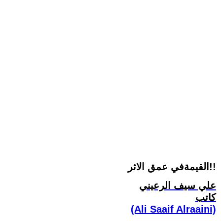
القيمةفي عمق الاثر!!
علي سيف الرعيني
كاتب
(Ali Saaif Alraaini)