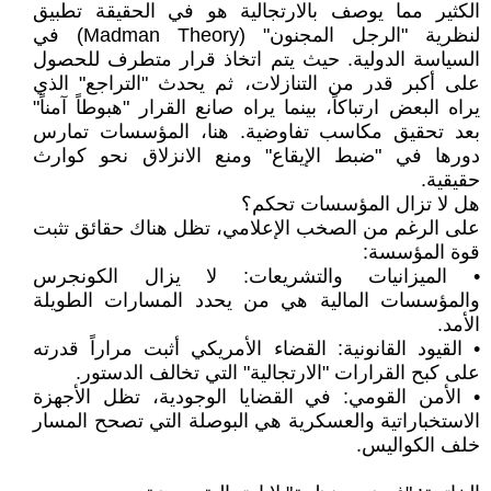
الكثير مما يوصف بالارتجالية هو في الحقيقة تطبيق
لنظرية "الرجل المجنون" (Madman Theory) في
السياسة الدولية. حيث يتم اتخاذ قرار متطرف للحصول
على أكبر قدر من التنازلات، ثم يحدث "التراجع" الذي
يراه البعض ارتباكاً، بينما يراه صانع القرار "هبوطاً آمناً"
بعد تحقيق مكاسب تفاوضية. هنا، المؤسسات تمارس
دورها في "ضبط الإيقاع" ومنع الانزلاق نحو كوارث
حقيقية.
هل لا تزال المؤسسات تحكم؟
على الرغم من الصخب الإعلامي، تظل هناك حقائق تثبت
قوة المؤسسة:
• الميزانيات والتشريعات: لا يزال الكونجرس
والمؤسسات المالية هي من يحدد المسارات الطويلة
الأمد.
• القيود القانونية: القضاء الأمريكي أثبت مراراً قدرته
على كبح القرارات "الارتجالية" التي تخالف الدستور.
• الأمن القومي: في القضايا الوجودية، تظل الأجهزة
الاستخباراتية والعسكرية هي البوصلة التي تصحح المسار
خلف الكواليس.