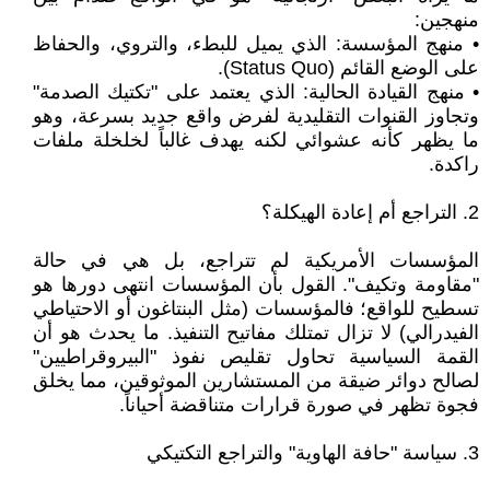
منهجين:
• منهج المؤسسة: الذي يميل للبطء، والتروي، والحفاظ
على الوضع القائم (Status Quo).
• منهج القيادة الحالية: الذي يعتمد على "تكتيك الصدمة"
وتجاوز القنوات التقليدية لفرض واقع جديد بسرعة، وهو
ما يظهر كأنه عشوائي لكنه يهدف غالباً لخلخلة ملفات
راكدة.
2. التراجع أم إعادة الهيكلة؟
المؤسسات الأمريكية لم تتراجع، بل هي في حالة
"مقاومة وتكيف". القول بأن المؤسسات انتهى دورها هو
تسطيح للواقع؛ فالمؤسسات (مثل البنتاغون أو الاحتياطي
الفيدرالي) لا تزال تمتلك مفاتيح التنفيذ. ما يحدث هو أن
القمة السياسية تحاول تقليص نفوذ "البيروقراطيين"
لصالح دوائر ضيقة من المستشارين الموثوقين، مما يخلق
فجوة تظهر في صورة قرارات متناقضة أحياناً.
3. سياسة "حافة الهاوية" والتراجع التكتيكي