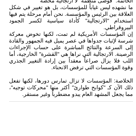
الخاتمة: "فوضى منظمة" لا ارتجالية محضة
ما نشهده ليس غياباً للمؤسسات، بل هو تغيير في شكل
العلاقة بين الرئيس والمؤسسة. نحن أمام مرحلة يتم فيها
استخدام "الارتجالية" كأداة سياسية لكسر الجمود
البيروقراطي.
إن المؤسسات الأمريكية لم تمت، لكنها تخوض معركة
شرسة لإثبات جدواها في عصر يميل فيه الجمهور والقادة
إلى السرعة والنتائج المباشرة على حساب الإجراءات
الرصينة. الارتجالية التي نراها هي "القشرة" الخارجية، أما
اللب فلا يزال صراعاً معقداً بين إرادة التغيير الجذري
وقوة المؤسسات التي ترفض الانحناء.
الخلاصة: المؤسسات لا تزال تمارس دورها، لكنها تفعل
ذلك الآن كـ "كوابح طوارئ" أكثر منها "محركات توجيه"،
مما يجعل المشهد العام يبدو مضطرباً وغير مستقر.