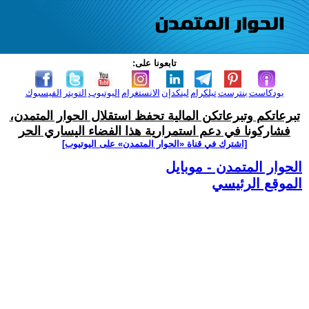
تابعونا على:
بودكاست
بنترست
تيلكرام
لينكدإن
الانستغرام
اليوتيوب
التويتر
الفيسبوك
تبرعاتكم وتبرعاتكن المالية تحفظ استقلال الحوار المتمدن،
فشاركونا في دعم استمرارية هذا الفضاء اليساري الحر
[اشترك في قناة ‫«الحوار المتمدن» على اليوتيوب]
الحوار المتمدن - موبايل
الموقع الرئيسي