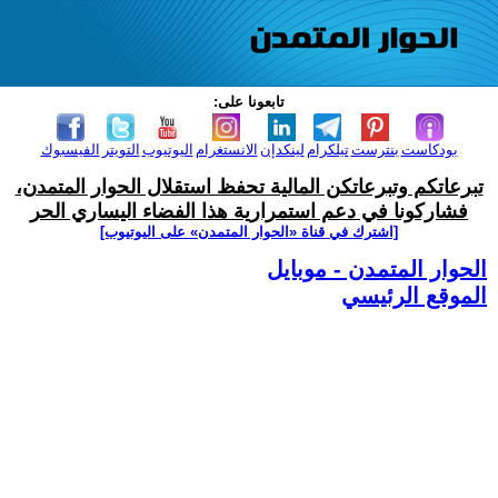
تابعونا على:
بودكاست
بنترست
تيلكرام
لينكدإن
الانستغرام
اليوتيوب
التويتر
الفيسبوك
تبرعاتكم وتبرعاتكن المالية تحفظ استقلال الحوار المتمدن،
فشاركونا في دعم استمرارية هذا الفضاء اليساري الحر
[اشترك في قناة ‫«الحوار المتمدن» على اليوتيوب]
الحوار المتمدن - موبايل
الموقع الرئيسي