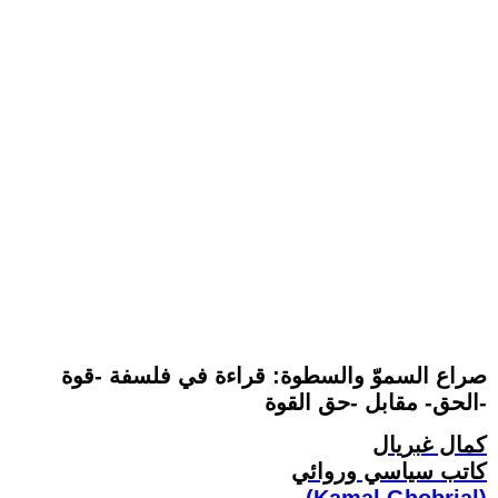
صراع السموّ والسطوة: قراءة في فلسفة -قوة
الحق- مقابل -حق القوة-
كمال غبريال
كاتب سياسي وروائي
(Kamal Ghobrial)