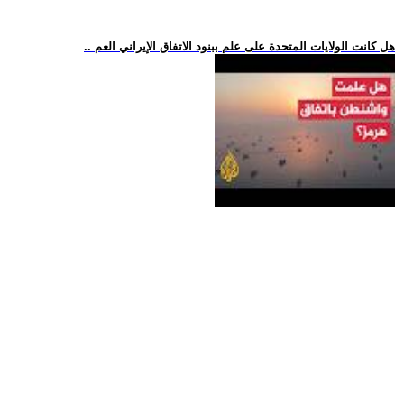
.. هل كانت الولايات المتحدة على علم ببنود الاتفاق الإيراني العم