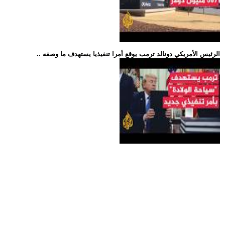
.. الرئيس الأمريكي دونالد ترمب يوقع أمرا تنفيذيا يستهدف ما وصفه