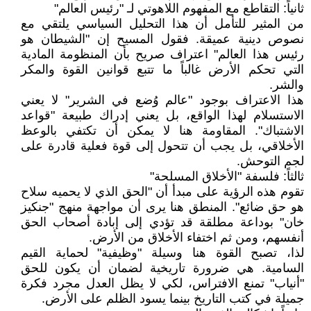
ثانياً: التقاطع مع المفهوم اللاهوتي لـ "رئيس العالم"
من المثير للتأمل أن هذا التحليل السياسي يلتقي مع
نصوص دينية عميقة. فقول المسيح إن "الشيطان هو
رئيس هذا العالم" اعتراف صريح بأن المنظومة المادية
التي تحكم الأرض غالباً ما تتبع قوانين القوة والمكر
والشر.
هذا الاعتراف بوجود "عالم وُضع في الشرير" لا يعني
الاستسلام لهذا الواقع، بل يعني إدراك طبيعة "قواعد
الاشتباك". المقاومة هنا لا يمكن أن تكتفي بالوعظ
الأخلاقي، بل يجب أن تتحول إلى قوة فعلية قادرة على
لجم التوحش.
ثالثاً: فلسفة "الأخلاق المسلحة"
تقوم هذه الرؤية على مبدأ أن "الحق الذي لا يحميه سلاح
هو حق ضائع". المنطق هنا يرى أن مواجهة منهج "جنكيز
خان" بوداعة مطلقة قد تؤدي إلى إبادة أصحاب الحق
أنفسهم، ومن ثم اختفاء الأخلاق من الأرض.
لذا، تصبح القوة هنا وسيلة "وظيفية" لحماية القيم
السامية. هي ضرورة تاريخية لضمان أن يكون للحق
"أنياب" تمنع الافتراس، لكي لا يظل العدل مجرد فكرة
جميلة في كتب التاريخ بينما يسود الظلم على الأرض.