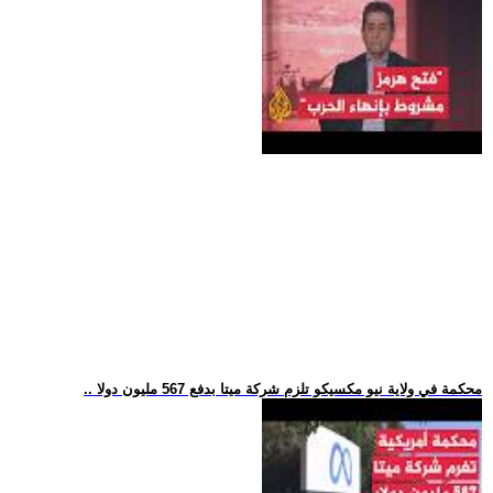
.. محكمة في ولاية نيو مكسيكو تلزم شركة ميتا بدفع 567 مليون دولا