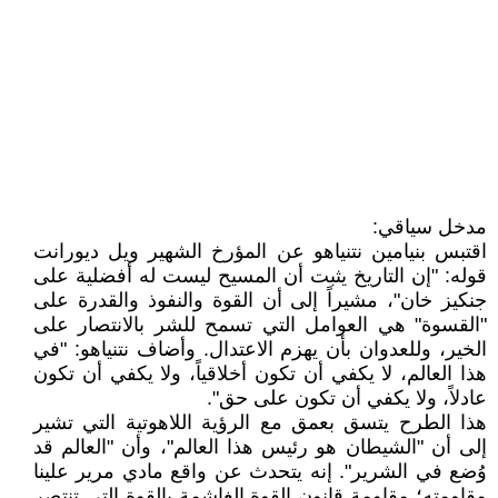
مدخل سياقي:
اقتبس بنيامين نتنياهو عن المؤرخ الشهير ويل ديورانت
قوله: "إن التاريخ يثبت أن المسيح ليست له أفضلية على
جنكيز خان"، مشيراً إلى أن القوة والنفوذ والقدرة على
"القسوة" هي العوامل التي تسمح للشر بالانتصار على
الخير، وللعدوان بأن يهزم الاعتدال. وأضاف نتنياهو: "في
هذا العالم، لا يكفي أن تكون أخلاقياً، ولا يكفي أن تكون
عادلاً، ولا يكفي أن تكون على حق".
هذا الطرح يتسق بعمق مع الرؤية اللاهوتية التي تشير
إلى أن "الشيطان هو رئيس هذا العالم"، وأن "العالم قد
وُضع في الشرير". إنه يتحدث عن واقع مادي مرير علينا
مقاومته؛ مقاومة قانون القوة الغاشمة بالقوة التي تنتصر