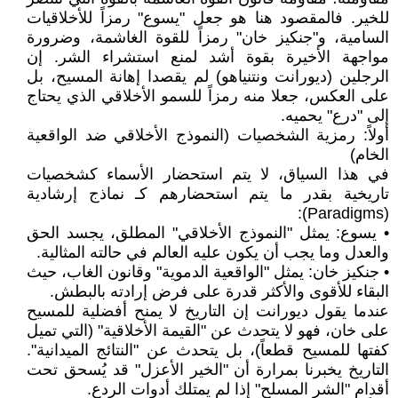
للخير. فالمقصود هنا هو جعل "يسوع" رمزاً للأخلاقيات
السامية، و"جنكيز خان" رمزاً للقوة الغاشمة، وضرورة
مواجهة الأخيرة بقوة أشد لمنع استشراء الشر. إن
الرجلين (ديورانت ونتنياهو) لم يقصدا إهانة المسيح، بل
على العكس، جعلا منه رمزاً للسمو الأخلاقي الذي يحتاج
إلى "درع" يحميه.
أولاً: رمزية الشخصيات (النموذج الأخلاقي ضد الواقعية
الخام)
في هذا السياق، لا يتم استحضار الأسماء كشخصيات
تاريخية بقدر ما يتم استحضارهم كـ نماذج إرشادية
(Paradigms):
• يسوع: يمثل "النموذج الأخلاقي" المطلق، يجسد الحق
والعدل وما يجب أن يكون عليه العالم في حالته المثالية.
• جنكيز خان: يمثل "الواقعية الدموية" وقانون الغاب، حيث
البقاء للأقوى والأكثر قدرة على فرض إرادته بالبطش.
عندما يقول ديورانت إن التاريخ لا يمنح أفضلية للمسيح
على خان، فهو لا يتحدث عن "القيمة الأخلاقية" (التي تميل
كفتها للمسيح قطعاً)، بل يتحدث عن "النتائج الميدانية".
التاريخ يخبرنا بمرارة أن "الخير الأعزل" قد يُسحق تحت
أقدام "الشر المسلح" إذا لم يمتلك أدوات الردع.