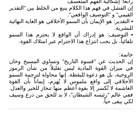
رابعاً: إشكالية الفهم المتعسف
إن الفشل في فهم هذا الكلام ينبع من الخلط بين "التقدير
القيمي" و "التوصيف الواقعي".
• التقدير: هو الإيمان بأن السمو الأخلاقي هو الغاية النهائية
للبشرية.
• التوصيف: هو إدراك أن الواقع لا يحترم هذا السمو
تلقائياً، بل يجب انتزاع هذا الاحترام عبر امتلاك القوة.
خاتمة:
إن الحديث عن "قسوة التاريخ" وتساوي المسيح وخان
في ميزان القوة المادية ليس تقليلاً من شأن الرموز
الروحية، بل هو دعوة لليقظة. إنها محاولة لترجمة السمو
الأخلاقي إلى واقع ملموس لا يُهزم، إيماناً بأن القوة
الغاشمة لا تُكسر إلا بقوة أعظم منها تنحاز للخير والعدل.
ففي عالم "رئيسه الشيطان"، لا بد للحق من درع وسيف
لكي يبقى حياً.