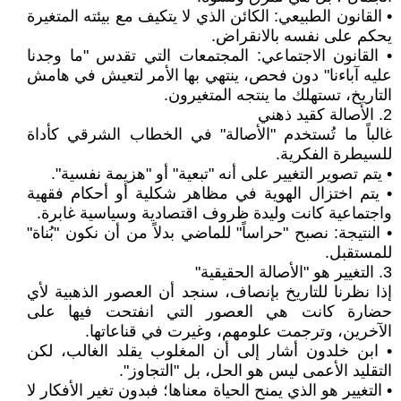
• القانون الطبيعي: الكائن الذي لا يتكيف مع بيئته المتغيرة
يحكم على نفسه بالانقراض.
• القانون الاجتماعي: المجتمعات التي تقدس "ما وجدنا
عليه آباءنا" دون فحص، ينتهي بها الأمر لتعيش في هامش
التاريخ، تستهلك ما ينتجه المتغيرون.
2. الأصالة كقيد ذهني
غالباً ما تُستخدم "الأصالة" في الخطاب الشرقي كأداة
للسيطرة الفكرية.
• يتم تصوير التغيير على أنه "تبعية" أو "هزيمة نفسية".
• يتم اختزال الهوية في مظاهر شكلية أو أحكام فقهية
واجتماعية كانت وليدة ظروف اقتصادية وسياسية غابرة.
• النتيجة: نصبح "حراساً" للماضي بدلاً من أن نكون "بُناة"
للمستقبل.
3. التغيير هو "الأصالة الحقيقية"
إذا نظرنا للتاريخ بإنصاف، سنجد أن العصور الذهبية لأي
حضارة كانت هي العصور التي انفتحت فيها على
الآخرين، وترجمت علومهم، وغيرت في قناعاتها.
• ابن خلدون أشار إلى أن المغلوب يقلد الغالب، لكن
التقليد الأعمى ليس هو الحل، بل "التجاوز".
• التغيير هو الذي يمنح الحياة معناها؛ فبدون تغير الأفكار لا