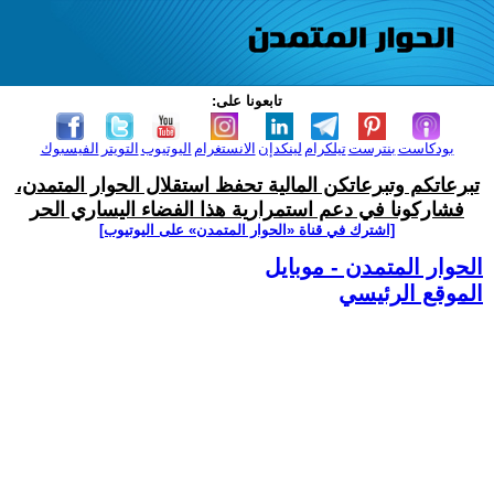
تابعونا على:
بودكاست
بنترست
تيلكرام
لينكدإن
الانستغرام
اليوتيوب
التويتر
الفيسبوك
تبرعاتكم وتبرعاتكن المالية تحفظ استقلال الحوار المتمدن،
فشاركونا في دعم استمرارية هذا الفضاء اليساري الحر
[اشترك في قناة ‫«الحوار المتمدن» على اليوتيوب]
الحوار المتمدن - موبايل
الموقع الرئيسي