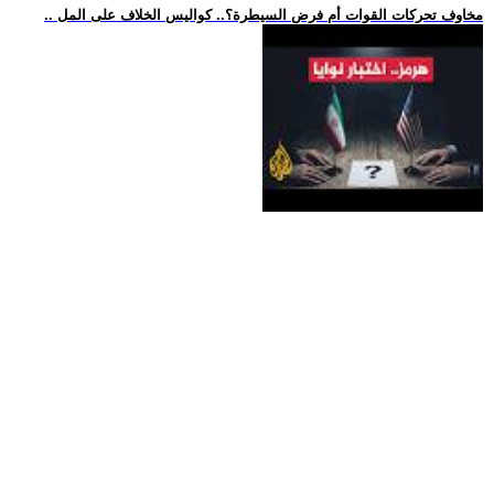
.. مخاوف تحركات القوات أم فرض السيطرة؟.. كواليس الخلاف على المل