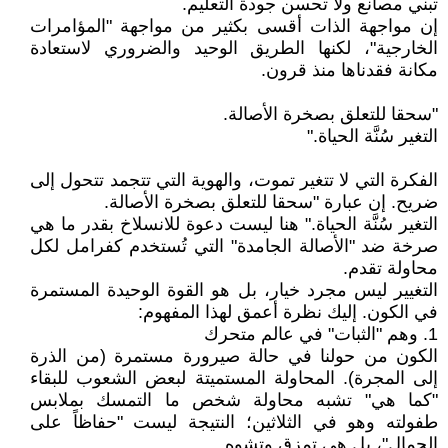
تبني مصانع ولا تحسن جودة التعليم.
إن مواجهة الذات أقسى بكثير من مواجهة "المؤامرات
الخارجية"، لكنها الطريق الوحيد والضروري لاستعادة
مكانة فقدناها منذ قرون.
"سحقا للتعلق بصخرة الأصالة.
التغير سُنَّة الحياة."
الفكرة التي لا تتغير تموت، والهوية التي تتجمد تتحول إلى
ضريح. إن عبارة "سحقا للتعلق بصخرة الأصالة.
التغير سُنَّة الحياة." هنا ليست دعوة للانسلاخ بقدر ما هي
صرخة ضد "الأصالة الجامدة" التي تُستخدم كفرامل لكل
محاولة تقدم.
التغيير ليس مجرد خيار، بل هو القوة الوحيدة المستمرة
في الكون. إليك نظرة أعمق لهذا المفهوم:
1. وهم "الثبات" في عالم متحرك
الكون من حولنا في حالة صيرورة مستمرة (من الذرة
إلى المجرة). المحاولة المستميتة لبعض الشعوب للبقاء
"كما هي" تشبه محاولة شخص ما التمسك بملابس
طفولته وهو في الثلاثين؛ النتيجة ليست "حفاظاً على
الجمال"، بل هي تمزق وتشوه.