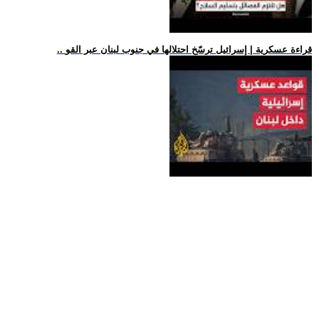
.. قراءة عسكرية | إسرائيل ترسّخ احتلالها في جنوب لبنان عبر القو