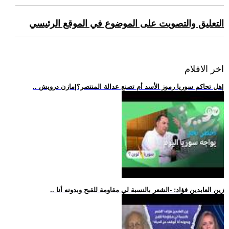
التعليق والتصويت على الموضوع في الموقع الرئيسي
اخر الافلام
.. هل تحاكم سوريا رموز الأسد أم تصنع عدالة المنتصر؟|مازن درويش|
.. زين العابدين فؤاد: -الشعر بالنسبة لي مقاومة للقبح وبدونه أنا