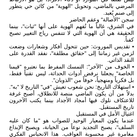
المرضي بالماضي، وتحويل "الهوية" من كائن حي يتطور
إلى صنم يُعبد.
سجن "الأصالة" وعقم الحاضر
في الشرق، غالباً ما تُفهم الهوية على أنها "ثبات"، بينما
الحقيقة هي أن الهوية التي لا تتنفس رياح التغيير تصبح
كفناً.
• تقديس الموروث: حين تتحول أفكار وشعارات وضعت
لزمن غير زماننا إلى "حقائق مطلقة"، نفقد القدرة على
النقد الذاتي.
• الخوف من "الآخر": التمسك المفرط بما نعتبره "قيمنا
الخاصة" يجعلنا نرفض أدوات الحداثة، ليس تقنياً فقط،
بل فكرياً ومنهجياً، خوفاً من "الذوبان".
• استهلاك التاريخ: نحن شعوب تعيش "في" التاريخ لا "به".
بدلاً من أن يكون الماضي منصة للانطلاق، أصبح غرفة
للاعتكاف نلوك فيها أمجاد الأجداد بينما يكتب الآخرون
تاريخ المستقبل.
اغتيال الأمل في المستقبل
عندما يكون المعيار الوحيد للصواب هو "ما كان عليه
السلف"، يصبح التجديد نوعاً من الخيانة، ويصبح الإبداع
مغامرة غير محسوبة العواقب. هذا الانحباس الفكري