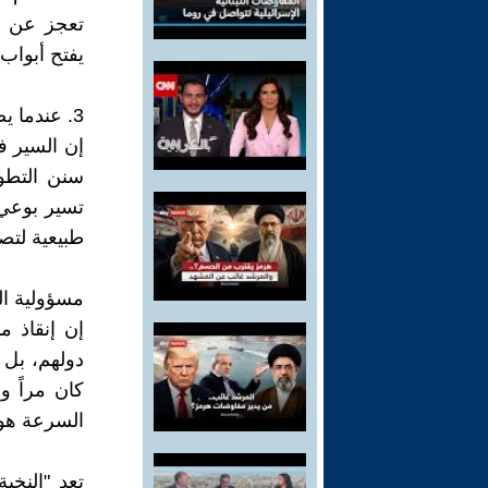
تعجز عن قب
يفتح أبواب 
3. عندما يصبح "الجحيم" خياراً
إن السير ف
سنن التطور
تسير بوعي 
طبيعية لتصا
مسؤولية ال
إن إنقاذ م
دولهم، بل 
كان مراً و
السرعة هو ا
تعد "النخب