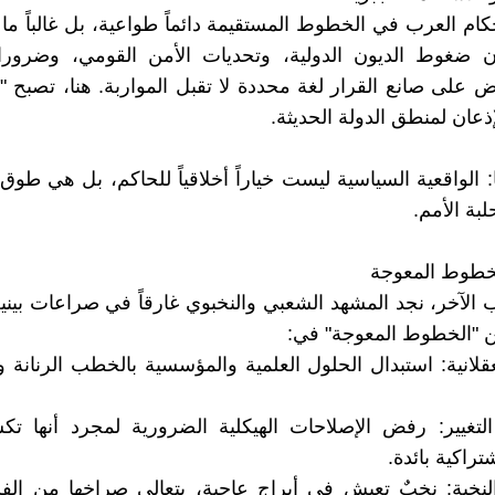
حكام العرب في الخطوط المستقيمة دائماً طواعية، بل غالباً ما
 إن ضغوط الديون الدولية، وتحديات الأمن القومي، وضرورا
ض على صانع القرار لغة محددة لا تقبل المواربة. هنا، تصبح "ا
إذعان لمنطق الدولة الحديثة.
: الواقعية السياسية ليست خياراً أخلاقياً للحاكم، بل هي طوق 
لبة الأمم.
 الآخر، نجد المشهد الشعبي والنخبوي غارقاً في صراعات بينية
 "الخطوط المعوجة" في:
عقلانية: استبدال الحلول العلمية والمؤسسية بالخطب الرنانة 
لتغيير: رفض الإصلاحات الهيكلية الضرورية لمجرد أنها تكس
تراكية بائدة.
لنخبة: نخبٌ تعيش في أبراج عاجية، يتعالى صراخها من الف