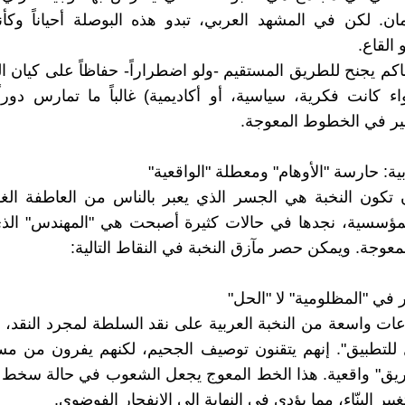
ن. لكن في المشهد العربي، تبدو هذه البوصلة أحياناً وكأ
 القاع.
اكم يجنح للطريق المستقيم -ولو اضطراراً- حفاظاً على كيان ال
ء كانت فكرية، سياسية، أو أكاديمية) غالباً ما تمارس دوراً "
ر في الخطوط المعوجة.
بية: حارسة "الأوهام" ومعطلة "الواقعية"
ن تكون النخبة هي الجسر الذي يعبر بالناس من العاطفة الغو
 المؤسسية، نجدها في حالات كثيرة أصبحت هي "المهندس" ال
عوجة. ويمكن حصر مآزق النخبة في النقاط التالية:
ات واسعة من النخبة العربية على نقد السلطة لمجرد النقد، 
 للتطبيق". إنهم يتقنون توصيف الجحيم، لكنهم يفرون من مسؤ
يق" واقعية. هذا الخط المعوج يجعل الشعوب في حالة سخط د
يير البنّاء، مما يؤدي في النهاية إلى الانفجار الفوضوي.