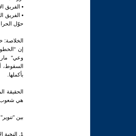
• الفريق ال
• الفريق ا
حوّل الحرا
الخلاصة: خي
إن "الخطوط
وعي" مارس
السقوط، أما
بأكملها.
الحقيقة ال
هي شعوب مح
بين "تنوير" 
1. النخبة الأوروبية: هندسة "الخط المستقيم" (عصر النهضة والتنوير)