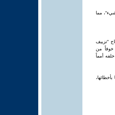
شيء"، مما
اج "تزييف
خوفاً من
خلفه أمماً
بأخطائها،