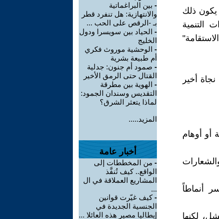
-
بين البراغماتية
 يكون ذلك
والانتهازية: هل تنفرد قطر
بـ -الرقص على الحب ...
ت التنمية
-
الحياد بين سويسرا ودول
لاستقامة"
الخليج
-
الوحشية موروث فكري
أم طبيعة بشرية
-
صمود أم جنون: جدلية
القتال حتى الرمق الأخير
نجاة أخير
-
الهوية بين مطرقة
التقديس وسندان الجمود:
لماذا يتعثر الشرق؟
المزيد.....
 أو أوهام
أخبار عامة
والشعارات
-
من المخططات إلى
الواقع.. كيف تُنفَّذ
المشاريع العملاقة في ال
ر أنماطاً
...
-
كيف غيّرت قوانين
الجنسية الجديدة في
إيطاليا مصير هذه العائلا ...
شل، لكنها