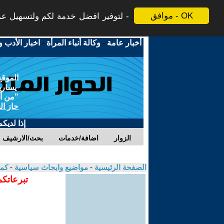
موافق - OK
لتوفير افضل خدمة لكم ولتسهيل عملي
أخبار عامة
-
وكالة أنباء المرأة
-
اخبار الأدب و
الموقع
يسارية
"من أج
حاز ال
إذا لديك
الزوار
اضافة/خدمات
بحث/الارشيف
الصفحة الرئيسية
-
مواضيع وابحاث سياسية
-
كما
تبرعاتكم