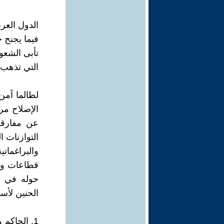
الدول العرب
فيما يجنح 
تأبى الشعو
التي تذهب ب
لطالما آمن
الإصلاح مر
عن مفارقة
التوازنات ا
والبراغمات
قطاعات وا
حوله في مس
الحنين لأس
1. الحاكم و"الاستقامة الجبرية"