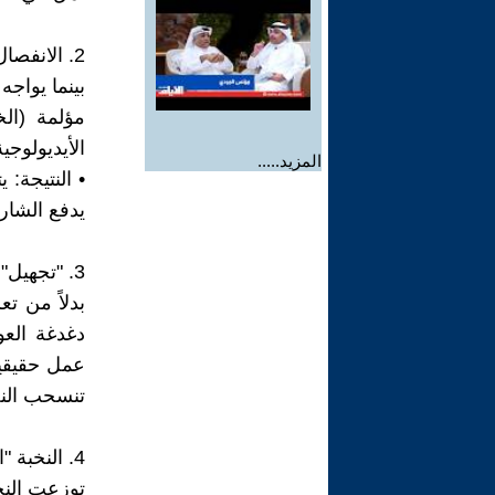
2. الانفصال عن "فقه الضرورة"
بينما يواجه
مؤلمة (ال
الأيديولوجي
المزيد.....
• النتيجة: 
يدفع الشار
3. "تجهيل" الجماهير بالشعارات
بدلاً من تع
دغدغة العو
عمل حقيقية
تنسحب النخب
4. النخبة "المتفرجة" والنخبة "المؤججة"
توزعت النخب