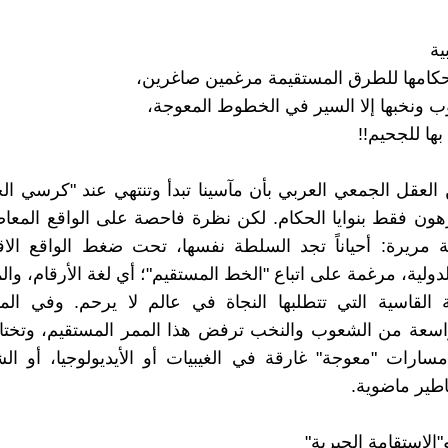
ية
حكامها للطرق المستقيمة مرغمين صاغرين،
ب ونخبها إلا السير في الخطوط المعوجة،
ها للجحيم!!
 العقل الجمعي العربي بأن مآسينا تبدأ وتنتهي عند "كرسي ال
هون فقط بنوايا الحكام. لكن نظرة فاحصة على الواقع المع
 مريرة: أحياناً تجد السلطة نفسها، تحت ضغط الواقع الاق
لدولية، مرغمة على اتباع "الخط المستقيم"؛ أي لغة الأرقام، و
ية القاسية التي تتطلبها النجاة في عالم لا يرحم. وفي الم
سعة من الشعوب والنخب ترفض هذا الممر المستقيم، وتختار 
ارات "معوجة" غارقة في الغيبيات أو الأيديولوجيا، أو الش
اطير ماضوية.