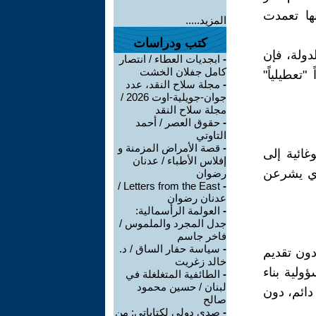
نها تعمدت
المزيد.....
كتب ودراسات
دولة، فإن
-
ابجديات العطاء / انتصار
كامل جفلان الخشت
تعطيلياً"
-
مجلة سلاح النقد، عدد
جوان-جويلية-اوت 2026 /
مجلة سلاح النقد
-
حقوق العصر / أحمد
التاوتي
-
قصة الأمراض المزمنة و
غائية إلى
إفلاس الأطباء / عدنان
ذي يشرعن
رضوان
Letters from the East /
-
عدنان رضوان
-
العولمة الرأسمالية:
جدل المجرد والملموس /
فاخر جاسم
-
سياسة حفار الساق / د.
دون تقديم
خالد زغريت
ولية بناء
-
الطائفية المتغلغلة في
لبنان / حسين محمود
ائم، دون
صالح
-
صدى دولي لكتاباتي: من