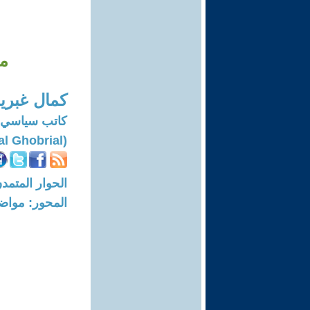
مف
كمال غبري
كاتب سياسي 
(Kamal Ghobrial)
الحوار المتمدن-العدد: 8661 - 26
المحور: مواض