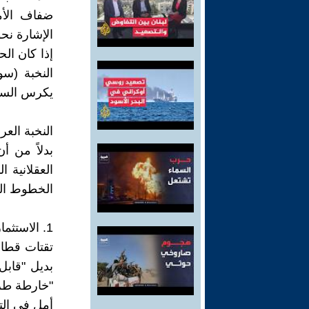
ضفاف الأما
الإشارة نحو
إذا كان الح
النخبة (سوا
يكرس السي
النخبة العر
بدلاً من أ
العقلانية
الخطوط الم
1. الاستثمار في "المظلومية" لا "الحل"
تقتات قطاع
بديل "قابل
"خارطة طر
أمل في التغ