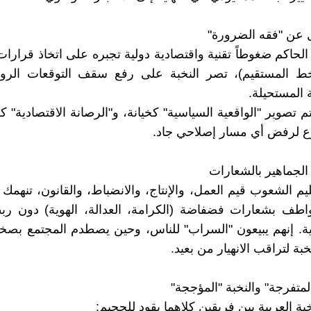
 الحاكم ضغوطاً تقنية واقتصادية دولية تجبره على اتخاذ قرارات
خط المستقيم)، تصر النخبة على رفع سقف التوقعات الروم
ة المستحيلة.
يتم تصوير "الواقعية السياسية" كخيانة، و"الرصانة الاقتصادية" ك
ع لرفض أي مسار إصلاحي جاد.
ليم الشعوب قيم العمل، والإنتاج، والانضباط، والقانون، تنهمك 
اطف بشعارات فضفاضة (الكرامة، العدالة، الهوية) دون ربط
. إنهم يبيعون "السراب" للناس، وحين يصطدم المجتمع بصخر
ة لتراقب الانهيار من بعيد.
ة العربية بين فريقين كلاهما يقود للجحيم: