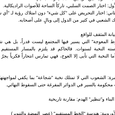
أول: اختار الصمت السلبي، تاركاً الساحة للأصوات الراديكالية.
لثاني: اختار التحريض على "كل شيء" دون امتلاك رؤية لـ "أي 
ك الشعبي في كثير من الدول إلى وبالٍ على أصحابه.
انة المثقف للواقع
 المعوجة" التي يسير فيها المجتمع ليست قدراً، بل هي نت
ته النخبة لسنوات. فالحاكم قد يلتزم بالمسار المستقيم 
 النخبة التي تأبى إلا العوج، فهي تمارس انتحاراً فكرياً يجرّ 
مرة: الشعوب التي لا تمتلك نخبة "شجاعة" بما يكفي لمواجهتها 
كومة بالسير في الدوائر المفرغة حتى السقوط النهائي.
البناء و"تنظير" الهدم: مقارنة تاريخية