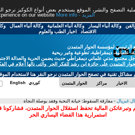
ة التصفح والنشر، الموقع يستخدم بعض أنواع الكوكيز نرجو النق
More info - المزيد
experience on our website
الفن
-
وكالة أنباء اليسار
-
وكالة أنباء العلمانية
-
وكالة أنباء العمال
-
وكا
الاقتصاد
-
اخبار الطب والعلوم
 الرئيسي لمؤسسة الحوار المتمدن
، علمانية، ديمقراطية، تطوعية وغير ربحية
ل مجتمع مدني علماني ديمقراطي حديث يضمن الحرية والعدالة الاجتم
حوار المتمدن على جائزة ابن رشد للفكر الحر والتى نالها أعلام في الفك
م مشاكل تقنية في تصفح الحوار المتمدن نرجو النقر هنا لاستخدام الموقع
كوردي
English
الاخبار
مراكز
الحوار المتمدن
ل غبريال
- مفارقة السقوط: خيانة النخبة وفقد بوصلة النجاة
 وتبرعاتكن المالية تحفظ استقلال الحوار المتمدن، فشاركونا 
استمرارية هذا الفضاء اليساري الحر