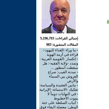
إجمالي القراءات: 5,196,793
المقالات المنشورة: 983
-
ما وراء -العداء لليهود-:
قراءة في أزمة الهوية
-
انكسار -القومية العربية-
وتمدد -ولاية الفقيه-: هل
سقطت أسطور ...
-
سدنة الغيب: صراع
العروش بين السماء
والأرض
-
مابين العقيدة والسياسة:
تفكيك -الاستماتة- الإيرانية
-
في النهايات دوماً لا
يموت الأخطبوط
-
أنياب السلطة على جثة
الوطن: معضلة البقاء فوق