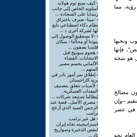
-
كيف صنع توم هولاند
رؤية، مما
أسلوبه الخاص إلى جانب
زيندايا على السجادة ...
-
-ميتا- تعترف باختراق
نظام ذكاء اصطناعي تابع
لها لشركة أخرى د ...
-
-لا نستطيع الوصول إلى
وب ونخبها
بيوتنا أو محالّنا-: سكان
قلنديا يصفون ...
ص"، فإنها
-
هجوم ميونيخ قبل
 هو نتيجة
الانتخابات: القضاء
الألماني يحسم مصير
المتهم ...
-
إطلاق نمر آمور نادر في
برية كازاخستان
-
لأسباب تتعلق بتصنيف
المعدات العسكرية..
كون مصالح
إيطاليا تستبعد شركات ...
تقيم –وإن
-
مصري الأصل.. قصة عبد
الرحمن السيد الذي أزعج
وج في عصر
ترامب
-
هل غير ترامب
استراتيجيته تجاه إيران
لنقص الذخيرة وصواريخ
العام نحو
ثاد ...