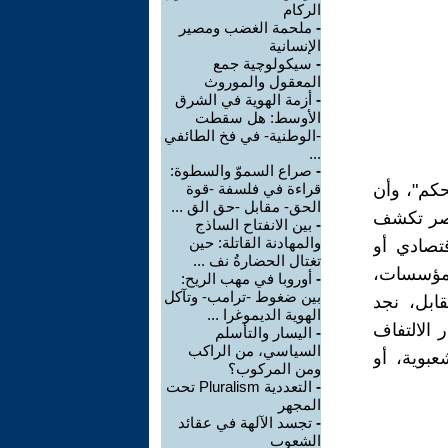
الركام
-
ملحمة الغضب ومصير
الإنسانية
-
سيكولوچية جمع
المعقول والموروث
-
أزمة الهوية في الشرق
الأوسط: هل سقطت
-الوطنية- في فخ الطائفي
...
-
صراع السموّ والسطوة:
حكم"، وأن
قراءة في فلسفة -قوة
الحق- مقابل -حق الق ...
اصر تكشف
-
بين الانفتاح الساذج
والمهادنة القاتلة: حين
تصادي أو
تغتال الحضارةُ نف ...
المؤسسات،
-
أوروبا في مهب الريح:
بين ضغوط -ترامب- وتآكل
قابل، نجد
الهوية الديموغرا ...
الالتفاف
-
اليسار والتأسلم
السياسي، من الراكب
عبوية، أو
ومن المركوب؟
-
التعددية Pluralism تحت
المجهر
-
تجسد الآلهة في عقائد
الشعوب