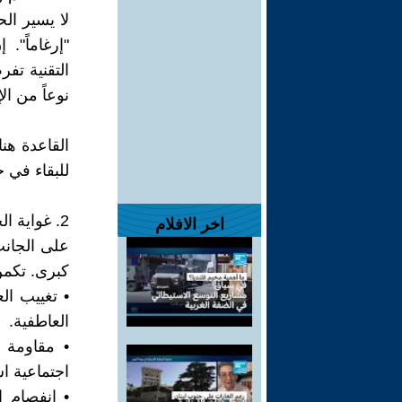
لا يسير ال
"إرغاماً".
التقنية تفر
نوعاً من ال
القاعدة هنا
للبقاء في ح
2. غواية الخطوط المعوجة
اخر الافلام
على الجانب
كبرى. تكمن
• تغييب ال
العاطفية.
• مقاومة ا
اجتماعية اش
• انفصام ا