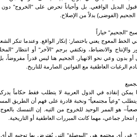
ول البديل الواقعي. بل وأحياناً تحرض على "الخروج" دون 
الجحيم (الفوضى) بدلاً من الإصلاح.
ي الخط المعوج يعني باختصار: إنكار الواقع. وعندما تنكر الشع
 والإنتاج والانضباط، وتكتفي برجم "الآخر" أو انتظار "المخل
أو بدون وعي نحو الانهيار. الجحيم هنا ليس قدراً مفروضاً، بل
دم الرغبات العاطفية مع القوانين الصارمة للتاريخ.
جميع
ا يمكن إنقاذه في الدول العربية لا يتطلب فقط حكاماً يدر
يتطلب "وعياً مجتمعياً" ونخبة قادرة على فهم أن الطريق المس
صعباً– هو الممر الوحيد للخروج من التيه. إن التمسك بالع
نتحار جماعي، مهما كانت المبررات العاطفية أو التاريخية.
ة" في أي مجتمع هي "البوصلة" التي يُفترض بها توجيه الرأي 