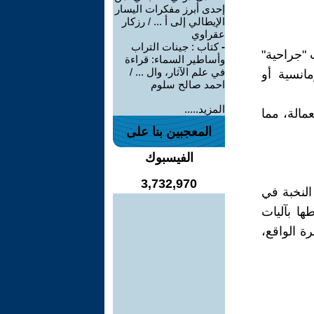
إحدى أبرز مفكرات اليسار
الإيطالي إلى أ ... / رزكار
عقراوي
-
كتاب : جينات التراب
 "جراحية"
وأساطير السماء: قراءة
في علم الآثار، وال ... /
انسية أو
احمد صالح سلوم
المزيد.....
عمالة، مما
المعجبين بنا على
الفيسبوك
3,732,970
النخبة في
ها بآليات
ة الواقع،