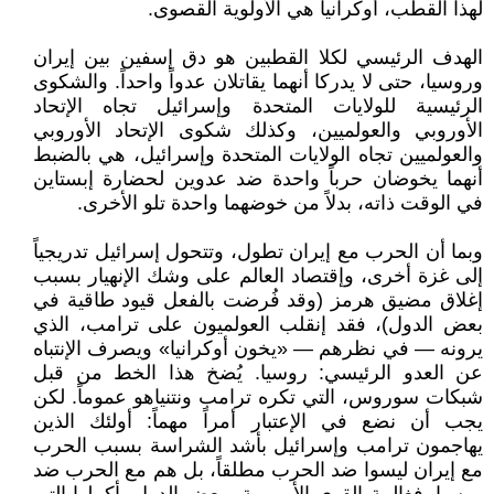
لهذا القطب، أوكرانيا هي الأولوية القصوى.
الهدف الرئيسي لكلا القطبين هو دق إسفين بين إيران
وروسيا، حتى لا يدركا أنهما يقاتلان عدواً واحداً. والشكوى
الرئيسية للولايات المتحدة وإسرائيل تجاه الإتحاد
الأوروبي والعولميين، وكذلك شكوى الإتحاد الأوروبي
والعولميين تجاه الولايات المتحدة وإسرائيل، هي بالضبط
أنهما يخوضان حرباً واحدة ضد عدوين لحضارة إبستاين
في الوقت ذاته، بدلاً من خوضهما واحدة تلو الأخرى.
وبما أن الحرب مع إيران تطول، وتتحول إسرائيل تدريجياً
إلى غزة أخرى، وإقتصاد العالم على وشك الإنهيار بسبب
إغلاق مضيق هرمز (وقد فُرضت بالفعل قيود طاقية في
بعض الدول)، فقد إنقلب العولميون على ترامب، الذي
يرونه — في نظرهم — «يخون أوكرانيا» ويصرف الإنتباه
عن العدو الرئيسي: روسيا. يُضخ هذا الخط من قبل
شبكات سوروس، التي تكره ترامب ونتنياهو عموماً. لكن
يجب أن نضع في الإعتبار أمراً مهماً: أولئك الذين
يهاجمون ترامب وإسرائيل بأشد الشراسة بسبب الحرب
مع إيران ليسوا ضد الحرب مطلقاً، بل هم مع الحرب ضد