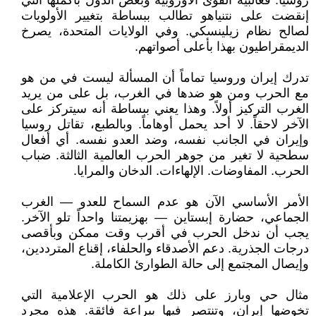
روسيا. فغالبية القوى الأوروبية وبعض الدول بأكملها التي
إنقضت على نتنياهو تطالب ببساطة بتغيير الأولويات
لصالح نظام زيلينسكي. وفي الولايات المتحدة، يصرخ
الديمقراطيون بهذا بأعلى أصواتهم.
تدرك إيران وروسيا تماماً أن المسألة ليست في من هو
مع الحرب ومن هو ضدها في الغرب، بل على من يريد
الغرب التركيز أولاً. وهذا يعني ببساطة أنه سيتركز على
الآخر لاحقاً. لا أحد يحمل أوهاماً. وبالطبع، تقاتل روسيا
وإيران في الجانب نفسه، وضد العدو نفسه. أي أفعال
سطحية لا تغير من جوهر الحرب العالمية الثالثة. ضباب
الحرب. المفاوضات. الإلهاءات. الدخان والمرايا.
الأمر الأساسي الآن هو عدم السماح للعدو — الغرب
الجماعي، حضارة إبستاين — بهزيمتنا واحداً تلو الآخر.
يجب أن ندخل الحرب في أقرب وقت ممكن وبأقصى
درجات الجذرية. دعم الأصدقاء والحلفاء، إقناع المترددين،
وإيصال المجتمع إلى حالة الطوارئ الكاملة.
مثال حي وبارز على ذلك هو الحرب الإعلامية التي
تخوضها إيران، وتنتصر فيها ببراعة فائقة. هذه مجرد