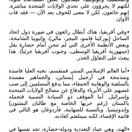
لكنهم لا يجرؤون على تحدي الولايات المتحدة مباشرة.
إنهم خائفون. لكن لا معنى للخوف بعد الآن — فقد فات
الأوان.
▪️وفي أفريقيا، هناك أبطال رائعون في صورة دول اتحاد
الساحل (بوركينا فاسو، النيجر، مالي)، وإثيوبيا الشامخة،
وبعض الأنظمة الأخرى التي لم تنحنِ أمام حضارة بعل
(جمهورية أفريقيا الوسطى، وجنوب أفريقيا جزئياً). هذا
يبعث على التفاؤل الحذر.
▪️أما العالم الإسلامي السني فمنقسم، نخبه العليا فاسدة
ومندمجة في أرخبيل إبستاين، والجماهير مفسدة
بالسلفية والوهابية الحمقاء، مما يدفع المسلمين إلى صب
غضبهم على الأبرياء والدفاع عن مصالح الولايات المتحدة
وإسرائيل. أما الموقف ذو السيادة النسبية فتحمله
باكستان (رغم حربها الخاصة مع طالبان البشتون)
وإندونيسيا. وبالنسبة للصهاينة، فأردوغان هو التالي في
قائمة الإقصاء، لكنه سيتلعثم كعادته.
▪️الهند، وهي عماد التعددية ودولة-حضارة، تجد نفسها في