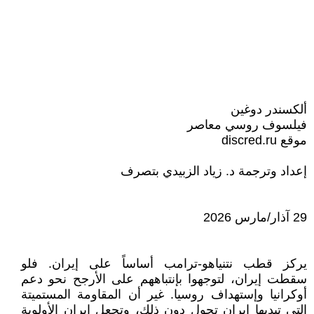
ألكسندر دوغين
فيلسوف روسي معاصر
موقع discred.ru
إعداد وترجمة د. زياد الزبيدي بتصرف
29 آذار/مارس 2026
يركز قطب نتنياهو-ترامب أساساً على إيران. فلو
سقطت إيران، لتوجهوا بإنتباههم على الأرجح نحو دعم
أوكرانيا وإستهداف روسيا. غير أن المقاومة المستميتة
التي تبديها إيران تحول دون ذلك، وتجعل إيران الأولوية