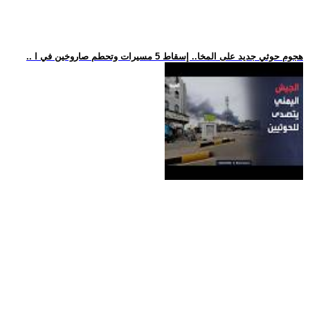
.. هجوم حوثي جديد على المخا.. إسقاط 5 مسيرات وتحطم صاروخين في ا