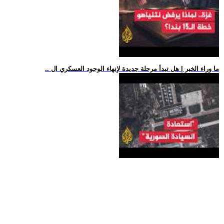
.. ما وراء الخبر | هل تبدأ مرحلة جديدة لإنهاء الوجود العسكري ال