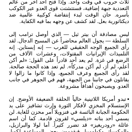
ثلاث حروب في وقت واحد. وإذا فتح أحد آخر من عالم
التعددية جبهة إضافية، فستتشتت قوى العدو عبر الكوكب
بأسره. حان الوقت لبدء إنتفاضة كوكبية عالمية ضد
ديكتاتورية بعل. لقد كشف عن وجهه بما فيه الكفاية.
ليس مصادفة أن بيتر ثيل — الذي أوصل ترامب إلى
السلطة — يجول العالم محاضراً عن المسيح الدجال. لقد
رأى الجميع الوجه الحقيقي للغرب — إنه إبستاين. إنه
التلميذات الإيرانيات المقتولات، وعشرات الآلاف من
الرضع في غزة. لم يعد أحد قادراً على القول: «لم أكن
أعلم، لم أرَ، لم أكن مدركاً». لم تعد هذه الحجة صالحة.
لقد رأى الجميع وعرف الجميع، وإذا كانوا ما زالوا لا
يقاتلون في جانبنا من الجبهة، فهم في الجوهر في جانب
العدو. ويصبحون أهدافاً مشروعة.
▪️تبدو أمريكا اللاتينية حالياً الحلقة الضعيفة الأوضح. إن
الإستسلام المخزي لأفكار الثورة وإرث تشافيز على يد
الحكومة الجبانة البائسة في فنزويلا أمر محزن للغاية. لن
يسمي أحد بناته «ديلسي» لقرون قادمة. كما أن اسم
عائلة «رودريغيز» قد تضرر كثيراً. أما لولا والبرازيل،
والمكسيك وكولومبيا، فيقدمون بعض المساعدة لكوبا،