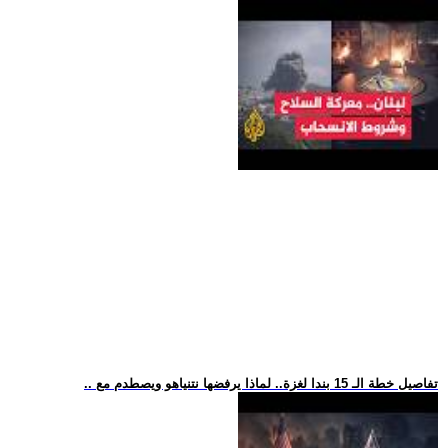
.. تفاصيل خطة الـ 15 بندا لغزة.. لماذا يرفضها نتنياهو ويصطدم مع