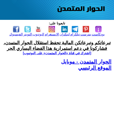
تابعونا على:
بودكاست
بنترست
تيلكرام
لينكدإن
الانستغرام
اليوتيوب
التويتر
الفيسبوك
تبرعاتكم وتبرعاتكن المالية تحفظ استقلال الحوار المتمدن،
فشاركونا في دعم استمرارية هذا الفضاء اليساري الحر
[اشترك في قناة ‫«الحوار المتمدن» على اليوتيوب]
الحوار المتمدن - موبايل
الموقع الرئيسي