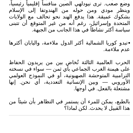
وضع صعب. ترى نيودلهي الصين منافساً إقليمياً رئيسياً،
وينظر مودي ومن حوله من الهندوتفا إلى الإسلام
بشكوك عميقة. هذا يدفع الهند نحو تحالف مع الولايات
المتحدة وإسرائيل، رغم أنه من غير المتوقع أن تتبنى
سياسة أكثر نشاطاً في هذا الجانب من الجبهة.
▪️تبدو كوريا الشمالية أكثر الدول ملاءمة، واليابان أكثرها
عدم ملاءمة.
الحرب العالمية الثالثة تُخاض بين من يريدون الحفاظ
على هيمنة الغرب الجماعي بأي ثمن — سواء في نسخته
الترامبية المتوحشة الصهيونية، أو في النموذج العولمي
الأوروبي — وبين الإنسانية التعددية، أي نحن. إنها
مشتعلة بالفعل. في أوجها.
بالطبع، يمكن للمرء أن يستمر في التظاهر بأن شيئاً من
هذا القبيل لا يحدث. لكن لماذا؟