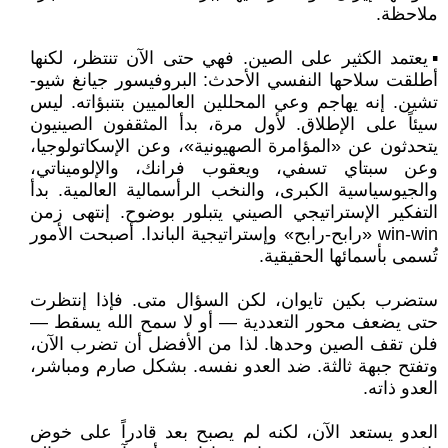
ملاحظة.
▪️يعتمد الكثير على الصين. فهي حتى الآن تنتظر، لكنها
أطلقت سلاحها النفسي الأحدث: البروفيسور جيانغ شيو-
تشين. إنه يهاجم وعي المحللين العالميين بتنبؤاته. ليس
سيئاً على الإطلاق. لأول مرة، بدأ المثقفون الصينيون
يتحدثون عن «المؤامرة الصهيونية»، وعن الإسكاتولوجيا،
وعن سبتاي تسفي، ويعقوب فرانك، والإلوميناتي،
والجيوسياسية الكبرى، والنخب الرأسمالية العالمية. بدأ
التفكير الإستراتيجي الصيني يتبلور بوضوح. إنتهى زمن
win-win «رابح-رابح» وإستراتيجية الباندا. أصبحت الأمور
تُسمى بأسمائها الحقيقية.
ستضرب بكين تايوان، لكن السؤال متى. فإذا إنتظرت
حتى يضعف محور التعددية — أو لا سمح الله يسقط —
فلن تقف الصين وحدها. لذا من الأفضل أن تضرب الآن،
وتفتح جبهة ثالثة. ضد العدو نفسه. بشكل صارم ومباشر،
العدو ذاته.
العدو يستعد الآن، لكنه لم يصبح بعد قادراً على خوض