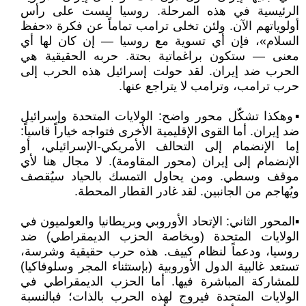
الرئيسية في هذه المرحلة. روسيا ليست على رأس
أولوياتهم الآن. ولئن تخلى ترامب تماماً عن فكرة «حفظ
السلام»، فإن أي تسوية مع روسيا — إن كان لها أي
معنى — ستكون براغماتية بحتة. حربه الحقيقية هي
الحرب ضد إيران. لقد حولت إسرائيل هذه الحرب إلى
حرب ترامب، وترامب لا يتراجع عنها.
▪️وهكذا تشكّل محور واضح: الولايات المتحدة وإسرائيل
ضد إيران. أما القوى الإقليمية الأخرى فتواجه خياراً قاسياً:
إما الإنضمام إلى التحالف الأمريكي-الإسرائيلي، أو
الإنضمام إلى إيران (محور المقاومة). لا مجال هنا لأي
موقف وسطي. ومن يحاول التمسك بالحياد سيُقصف
ويُهاجم من الجانبين. لقد غادر القطار المحطة.
▪️المحور الثاني: الإتحاد الأوروبي وبريطانيا والعولميون في
الولايات المتحدة (وبخاصة الحزب الديمقراطي) ضد
روسيا، ودعماً لنظام كييف. هذه حرب حقيقية وشرسة،
تستعد غالبية الدول الأوروبية (بإستثناء المجر وسلوفاكيا)
للمشاركة المباشرة فيها. أما الحزب الديمقراطي في
الولايات المتحدة فيروج لهذه الحرب بالذات؛ فبالنسبة