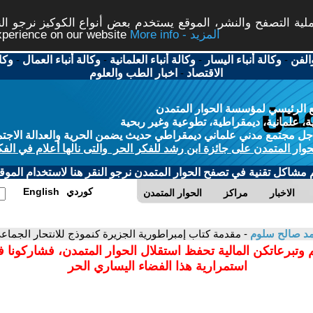
ة التصفح والنشر، الموقع يستخدم بعض أنواع الكوكيز نرجو النق
More info - المزيد
experience on our website
الفن
-
وكالة أنباء اليسار
-
وكالة أنباء العلمانية
-
وكالة أنباء العمال
-
وكا
الاقتصاد
-
اخبار الطب والعلوم
 الرئيسي لمؤسسة الحوار المتمدن
، علمانية، ديمقراطية، تطوعية وغير ربحية
ل مجتمع مدني علماني ديمقراطي حديث يضمن الحرية والعدالة الاجتم
حوار المتمدن على جائزة ابن رشد للفكر الحر والتى نالها أعلام في الفك
م مشاكل تقنية في تصفح الحوار المتمدن نرجو النقر هنا لاستخدام الموقع
كوردي
English
الاخبار
مراكز
الحوار المتمدن
د صالح سلوم
- مقدمة كتاب إمبراطورية الجزيرة كنموذج للانتحار الجماع
 وتبرعاتكن المالية تحفظ استقلال الحوار المتمدن، فشاركونا 
استمرارية هذا الفضاء اليساري الحر