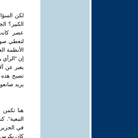
لكن السؤال
الكبير؟ ال
عصر كانت 
لتعطي صوتا
الأنظمة الع
إن "الرأي 
يعبر عن آلا
تصبح هذه ال
يريد صانعو
هنا تكمن م
التبعية". 
في الجزيرة إ
كان يكرس ت