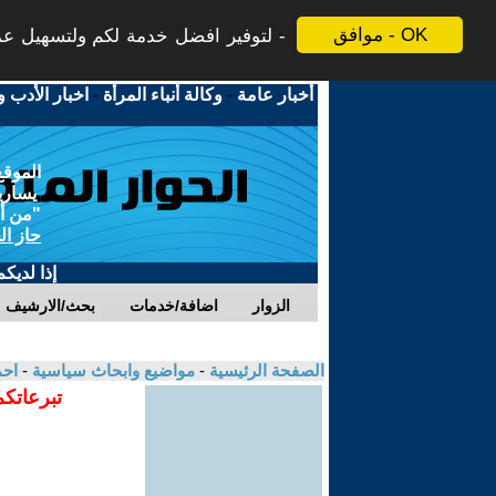
موافق - OK
لتوفير افضل خدمة لكم ولتسهيل عملي
أخبار عامة
-
وكالة أنباء المرأة
-
اخبار الأدب و
الموقع
يسارية
"من أج
حاز ال
إذا لديك
الزوار
اضافة/خدمات
بحث/الارشيف
الصفحة الرئيسية
-
مواضيع وابحاث سياسية
-
احم
تبرعاتكم