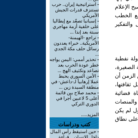
-
استراتيجية إيران.. حرب
بح الإعلام
تستنزف قدرات الجيش
زيع الخطب
الأمريكي
-
إسبانيا تصعّد مع إيطاليا
 والتفكير
على خلفية أزمة مهاجري
سبتة بعد إنذا ...
-
تراجع -الهيمنة-
الأمريكية.. خبراء يعددون
رسائل حلف مكة الجدي
...
ولة نفطية
-
تحذير أممي: اليمن يواجه
خطر عودة الحرب بعد
ة الصغيرة،
تصاعد وتكثيف الهج ...
 الزمن أن
-
الأمن السوري يحبط
عملا إرهابياً لـ-داعش- في
 ثقافتها،
منطقة السيدة زين ...
اة فضائية
-
محمد صلاح بين قائمة
أعلى 5 لاعبين أجرا في
والمنصات
الدوري التركي
ول لم يكن
المزيد.....
على نطاق
كتب ودراسات
-
حين استيقظ رأس المال
داخل الإنسان .. قراءة