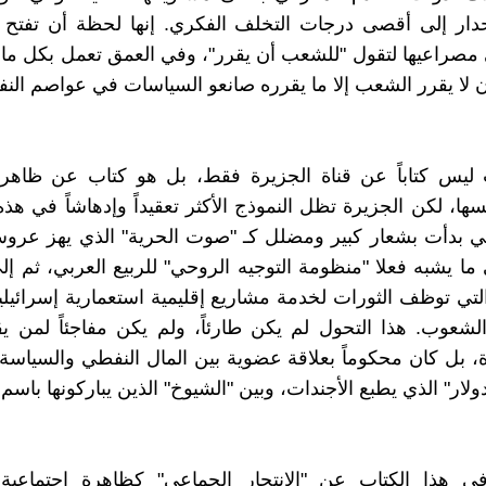
دار إلى أقصى درجات التخلف الفكري. إنها لحظة أن تفتح ا
ى مصراعيها لتقول "للشعب أن يقرر"، وفي العمق تعمل بكل ما
 لا يقرر الشعب إلا ما يقرره صانعو السياسات في عواصم النف
ب ليس كتاباً عن قناة الجزيرة فقط، بل هو كتاب عن ظاهر
ها، لكن الجزيرة تظل النموذج الأكثر تعقيداً وإدهاشاً في هذه
تي بدأت بشعار كبير ومضلل كـ "صوت الحرية" الذي يهز عرو
 ما يشبه فعلا "منظومة التوجيه الروحي" للربيع العربي، ثم إل
التي توظف الثورات لخدمة مشاريع إقليمية استعمارية إسرائيلية
الشعوب. هذا التحول لم يكن طارئاً، ولم يكن مفاجئاً لمن يقر
ة، بل كان محكوماً بعلاقة عضوية بين المال النفطي والسياسة ا
دولار" الذي يطبع الأجندات، وبين "الشيوخ" الذين يباركونها باسم 
 هذا الكتاب عن "الانتحار الجماعي" كظاهرة اجتماعية