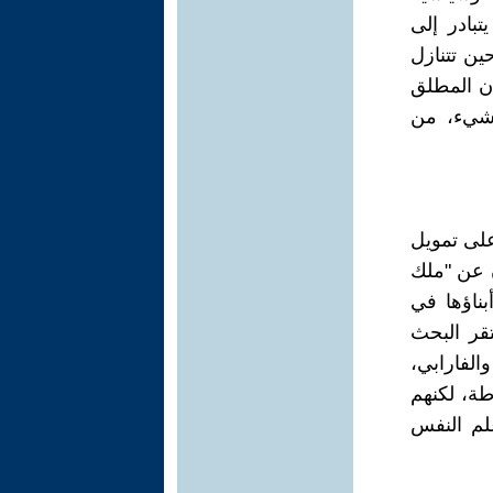
تبادر إلى
حين تتنازل
ان المطلق
 شيء، من
 على تمويل
ن عن "ملك
بناؤها في
تقر البحث
والفارابي،
طة، لكنهم
لم النفس