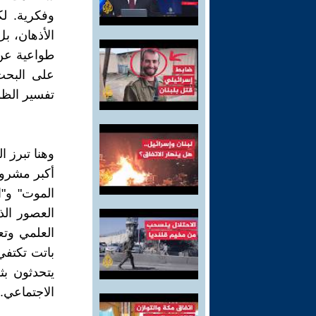
وفكرية. لك
الأذهان، بل
طواعية عن 
على البحث
تفسير الظو
وهنا تبرز ا
أكبر مشروع
الموت" و"ا
العصور الذ
العلمي وتعت
باتت تكتفي
يتحدثون ب
الاجتماعي.