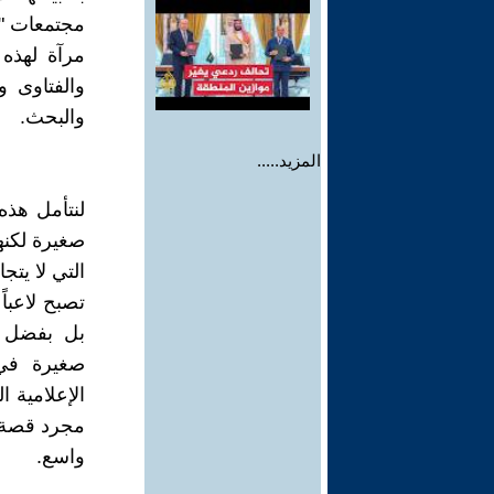
مجتمعات "ال
مرآة لهذه 
والفتاوى و
والبحث.
المزيد.....
لنتأمل هذه
صغيرة لكنها
التي لا يت
تصبح لاعباً
بل بفضل "إ
صغيرة في 
الإعلامية ا
مجرد قصة 
واسع.