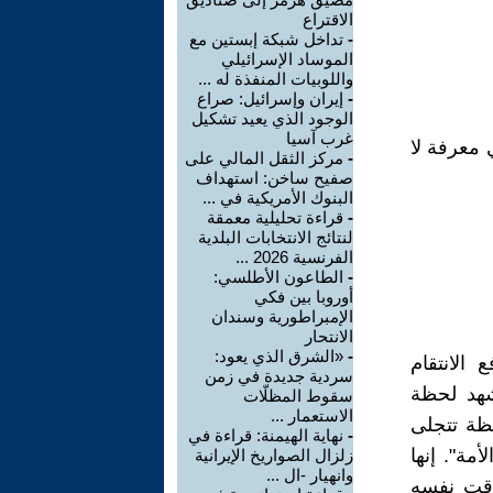
الاقتراع
-
تداخل شبكة إبستين مع
الموساد الإسرائيلي
واللوبيات المنفذة له ...
-
إيران وإسرائيل: صراع
الوجود الذي يعيد تشكيل
غرب آسيا
ي معرفة لا
-
مركز الثقل المالي على
صفيح ساخن: استهداف
البنوك الأمريكية في ...
-
قراءة تحليلية معمقة
لنتائج الانتخابات البلدية
الفرنسية 2026 ...
-
الطاعون الأطلسي:
أوروبا بين فكي
الإمبراطورية وسندان
الانتحار
-
«الشرق الذي يعود:
 الانتقام
سردية جديدة في زمن
نشهد لحظة
سقوط المظلّات
الاستعمار ...
حظة تتجلى
-
نهاية الهيمنة: قراءة في
أمة". إنها
زلزال الصواريخ الإيرانية
وانهيار -ال ...
لوقت نفسه