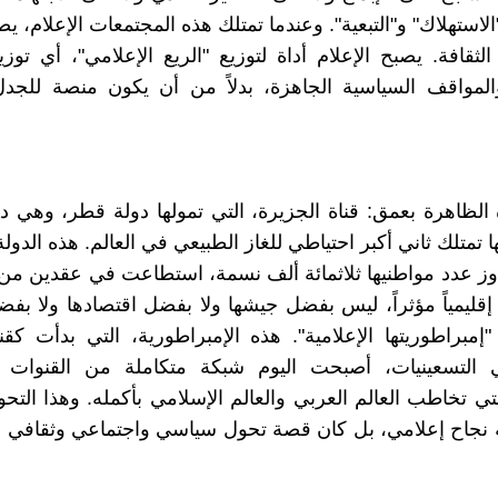
استهلاك" و"التبعية". وعندما تمتلك هذه المجتمعات الإعلام، يص
الثقافة. يصبح الإعلام أداة لتوزيع "الريع الإعلامي"، أي تو
المواقف السياسية الجاهزة، بدلاً من أن يكون منصة للجدل
 الظاهرة بعمق: قناة الجزيرة، التي تمولها دولة قطر، وهي د
 تمتلك ثاني أكبر احتياطي للغاز الطبيعي في العالم. هذه الدول
جاوز عدد مواطنيها ثلاثمائة ألف نسمة، استطاعت في عقدين من
 إقليمياً مؤثراً، ليس بفضل جيشها ولا بفضل اقتصادها ولا بفضل
مبراطوريتها الإعلامية". هذه الإمبراطورية، التي بدأت كقن
التسعينيات، أصبحت اليوم شبكة متكاملة من القنوات 
لتي تخاطب العالم العربي والعالم الإسلامي بأكمله. وهذا التح
نجاح إعلامي، بل كان قصة تحول سياسي واجتماعي وثقافي 