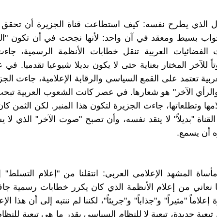
 الذي يطرح نفسه: كيف استطاعت قناة الجزيرة أن تحقق هذا
جواب بسيط ومعقد في آن واحد: لأنها نجحت في أن تكون "ال
الفضائيات العربية تنقل خطابات الأنظمة الرسمية، جاءت
ً للآخر المختار بعناية حتى لا يكون بديلا شيوعيا تقدميا. في
ربية تعتمد على القمع السياسي والرقابة الإعلامية، جاءت الجز
والرأي الآخر" هو شعارها. في عصر كانت الشعوب العربية تبح
مها وتطلعاتها، جاءت الجزيرة لتكون هذا المنبر. لكن الثمن كان 
قناة "بديلاً" لا ينقد نفسه، وأن تصبح "صوت الآخر" الذي لا يس
ه أن يسمع.
أساة المشهد الإعلامي العربي: انتقلنا من "إعلام التسلط" إ
كنا نعاني من إعلام الأنظمة الذي كان يكرر خطابات رسمية جاف
علاماً "مثيراً" و"جذاباً" و"جريئاً"، لكننا لم ننتبه إلى أن هذا الإ
بعية جديدة، تبعية لا للنظام السياسي بقدر ما هي تبعية للنظا