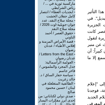
ماركسية ثورية في ... /
رياض الشرايطي
 التأثير
-
ابجديات العطاء / انتصار
كامل جفلان الخشت
بديل". في
-
مجلة سلاح النقد، عدد
 الجزيرة
جوان-جويلية-اوت 2026 /
مجلة سلاح النقد
 عصر كانت
-
حقوق العصر / أحمد
التاوتي
يرة لتقول
-
قصة الأمراض المزمنة و
ث عن منبر
إفلاس الأطباء / عدنان
رضوان
كبيراً: أن
Letters from the East /
-
مع إلا ما
عدنان رضوان
-
العولمة الرأسمالية:
جدل المجرد والملموس /
فاخر جاسم
-
سياسة حفار الساق / د.
خالد زغريت
-
الطائفية المتغلغلة في
لى "إعلام
لبنان / حسين محمود
ة، فوجدنا
صالح
-
صدى دولي لكتاباتي: من
علام الجديد
إحدى أبرز مفكرات اليسار
م المعرفي
الإيطالي إلى أ ... / رزكار