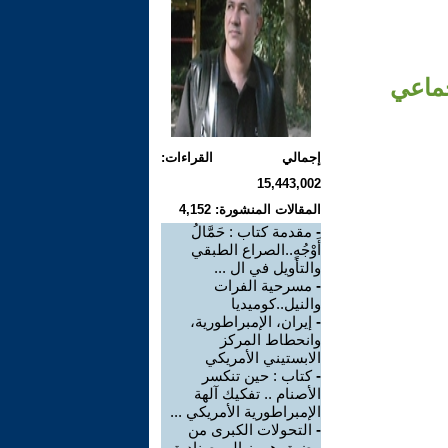
جماعي
إجمالي القراءات:
15,443,002
المقالات المنشورة: 4,152
-
مقدمة كتاب : حَمَّالُ
أَوْجُهٍ..الصراع الطبقي
والتأويل في ال ...
-
مسرحية الفرات
والنيل..كوميديا
-
إيران، الإمبراطورية،
وانحطاط المركز
الابستيني الأمريكي
-
كتاب : حين تنكسر
الأصنام .. تفكيك آلهة
الإمبراطورية الأمريكي ...
-
التحولات الكبرى من
مضيق هرمز إلى صناديق