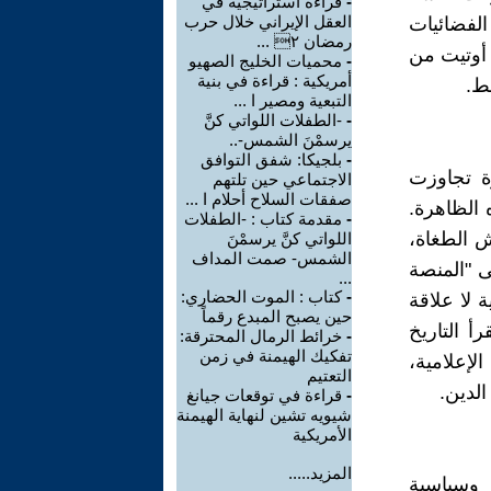
-
قراءة استراتيجية في
العقل الإيراني خلال حرب
لفضائيات
رمضان ٢ ...
 أوتيت من
-
محميات الخليج الصهيو
أمريكية : قراءة في بنية
ط.
التبعية ومصير ا ...
-
-الطفلات اللواتي كنَّ
يرسمْنَ الشمس-..
-
بلجيكا: شفق التوافق
ة تجاوزت
الاجتماعي حين تلتهم
صفقات السلاح أحلام ا ...
 الظاهرة.
-
مقدمة كتاب : -الطفلات
ش الطغاة،
اللواتي كنَّ يرسمْنَ
الشمس- صمت المداف
ى "المنصة
...
-
كتاب : الموت الحضاري:
 لا علاقة
حين يصبح المبدع رقماً
أ التاريخ
-
خرائط الرمال المحترقة:
تفكيك الهيمنة في زمن
لإعلامية،
التعتيم
الدين.
-
قراءة في توقعات جيانغ
شيويه تشين لنهاية الهيمنة
الأمريكية
المزيد.....
 وسياسية