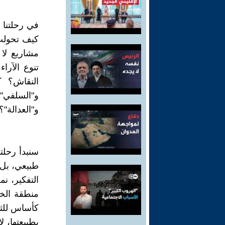
في رحلتنا 
كيف تحولت 
مشاريع لا 
تنوع الآرا
النقاش؟ ك
و"السلفي" ا
و"العدالة"؟
سنبدأ رحلت
طبيعي، بل ه
التفكير، ن
منطقة الخل
كأساس للثر
بطبيعتها، ل