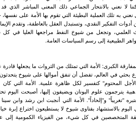
ننا لا نعني بالانتحار الجماعي ذلك المعنى المباشر الذي قد ي
 نعني به تلك العملية البطيئة التي تقوم بها الأمة على نفسها، 
أدوات التفكير النقدي، وتستبدل العقل بالعاطفة، وتقدم الإيم
 العلمي، وتجعل من شيوخ النفط مراجعها العليا في كل
اهر الطبيعية إلى رسم السياسات العامة.
لمفارقة الكبرى: الأمة التي تمتلك من الثروات ما يجعلها قادرة
 بحثي في العالم، تفضل أن تنفق أموالها على شيوخ يتحدثو
لأجل المحتوم" كتفسير لكل ظاهرة علمية. الأمة التي كان أ
هبية يترجمون علوم اليونان ويضيفون إليها، أصبحت اليوم تح
بره "تغريباً" و"إلحاداً". الأمة التي أنجبت ابن رشد وابن سينا 
 اليوم بالاستشهاد بفتاوى شيوخ لا يستطيعون اختراع إبرة خيا
ثقة المتخصصين في كل شيء، من الفيزياء الكمومية إلى ع