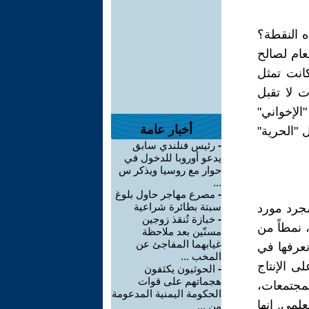
ه النقطة؟
عام لصالح
كانت تمثل
ت لا تقبل
لإخواني"
أخبار عامة
 "الحرية"
-
رئيس فنلندي سابق
يدعو أوروبا للدخول في
حوار مع روسيا ويذكر س
...
-
مصرع مهاجر حاول بلوغ
سبتة بطائرة شراعية
مجرد مورد
-
خبازة تُنقذ زوجين
، نمطاً من
مسنّين بعد ملاحظة
غيابهما المفاجئ عن
نعرفها في
المخب ...
ى الإنتاج
-
الحوثيون يكثفون
هجماتهم على قوات
لمجتمعات،
الحكومة اليمنية المدعومة
علمي. إنها
من ...