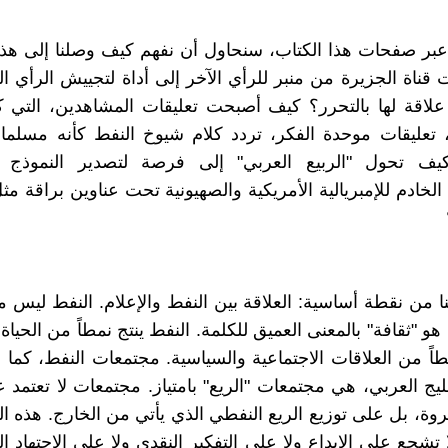
عبر صفحات هذا الكتاب، سنحاول أن نفهم كيف وصلنا إلى هذ
قناة الجزيرة من منبر للرأي الآخر إلى أداة لتجييش الرأي ال
علاقة لها بالتحرر؟ كيف أصبحت تعليقات المشاهدين، التي 
ء، تعليقات موحدة الفكر، تردد كلام شيوخ النفط كأنه مسلما
يف تحول "الربيع العربي" إلى فرصة لتصدير النموذج "ا
لخادم للإمبريالية الأمريكية والصهيونية تحت عناوين براقة مثل
نا من نقطة أساسية: العلاقة بين النفط والإعلام. النفط ليس 
و "ثقافة" بالمعنى العميق للكلمة. النفط ينتج نمطاً من الحياة
مطاً من العلاقات الاجتماعية والسياسية. مجتمعات النفط، كما 
يج العربي، هي مجتمعات "الريع" بامتياز. مجتمعات لا تعتمد عل
وة، بل على توزيع الريع النفطي الذي يأتي من الخارج. هذه ا
ا تشجع على الإبداع ولا على التفكير النقدي ولا على الاجتهاد ال