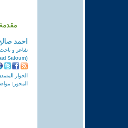
مقدمة 
احمد صالح
شاعر و باحث 
(Ahmad Saloum)
الحوار المتمدن-العدد: 8661 - 26
المحور: مواض