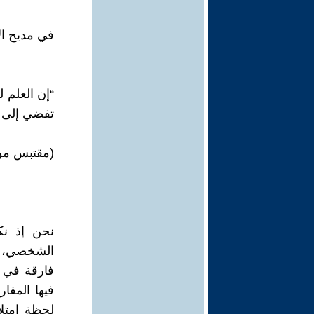
في مديح ال
“إن العلم ل
تفضي إلى ت
(مقتبس من
نحن إذ نكت
الشخصي، ول
فارقة في ت
فيها المفار
لحظة امتلا