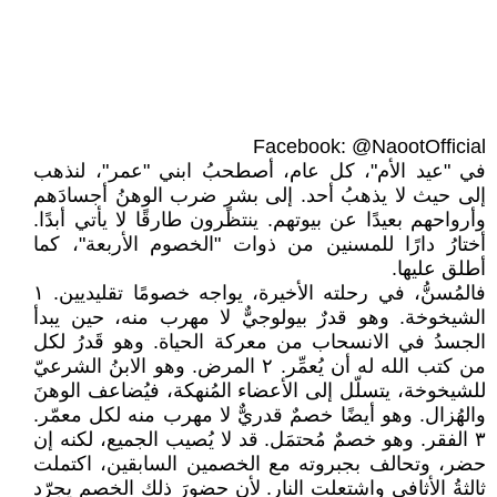
Facebook: @NaootOfficial
في "عيد الأم"، كل عام، أصطحبُ ابني "عمر"، لنذهب
إلى حيث لا يذهبُ أحد. إلى بشرٍ ضرب الوهنُ أجسادَهم
وأرواحهم بعيدًا عن بيوتهم. ينتظرون طارقًا لا يأتي أبدًا.
أختارُ دارًا للمسنين من ذوات "الخصوم الأربعة"، كما
أطلق عليها.
فالمُسنُّ، في رحلته الأخيرة، يواجه خصومًا تقليديين. ١
الشيخوخة. وهو قدرٌ بيولوجيٌّ لا مهرب منه، حين يبدأ
الجسدُ في الانسحاب من معركة الحياة. وهو قَدرُ لكل
من كتب الله له أن يُعمِّر. ٢ المرض. وهو الابنُ الشرعيّ
للشيخوخة، يتسلّل إلى الأعضاء المُنهكة، فيُضاعف الوهنَ
والهُزال. وهو أيضًا خصمٌ قدريٌّ لا مهرب منه لكل معمّر.
٣ الفقر. وهو خصمٌ مُحتمَل. قد لا يُصيب الجميع، لكنه إن
حضر، وتحالف بجبروته مع الخصمين السابقين، اكتملت
ثالثةُ الأثافي واشتعلت النار. لأن حضورَ ذلك الخصم يجرّد