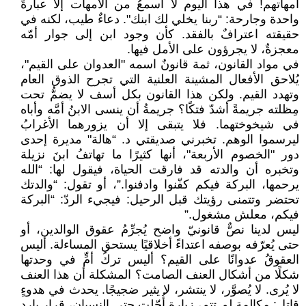
أمهاتهم! في هذا اليوم لا أسمعُ من الأمهات إلا عبارةً
واحدة وجارحة: “ربنا يخلي لك ابنك". دعاءٌ طيب، لكنه في
حقيقته اعترافٌ بالفقد. كأن وجود ابن إلى جوار أمّه
معجزةٌ، لا يجرؤون على الأمل فيها.
في مواد القانون، ثمة قانونٌ اسمه "العدوان على القيم"،
يُلاحق الأفعال المشينة العلنية التي تجرح الذوق العام
وتهدد القيم. ولكن هذا القانون بكل أسف لا يضمُّ تحت
مِظلته جريمةً أشدّ فتكًا؟ جريمةُ أن ينسى الابنُ أمَّه وأباه
في شيخوختهما. فلا يتبقى إلا أن يزورهما الأغرابُ
ليرسموا الوهم. تخبرني صديقتي د. “هالة" مديرة إحدى
دور "الخصوم الأربعة"، أنها كثيرًا ما تهاتفُ ابنَ نزيلة
وتخبره أن والدته قد فارقت الحياة، فيقول لها: “الله
يرحمها، البركة فيكم كفّنوا وادفنوا.”، أو تقول: “والدتك
تحتضر وتتمنى رؤيتك قبل الرحيل: فيجيء الردّ: “البركة
فيكم، معلش مشغول.”
ليس لدينا نصٌّ قانونيّ واضح يُجرِّمُ عقوق الوالدين، أو
حتى يُعرّفه بوصفه اعتداءً أخلاقيًا يستحق المساءلة. أليس
العقوقُ عدوانًا على القيم؟ أليس تركُ أمٍّ في وحدتها
شكلًا من أشكال العنف الصامت؟ المشكلة أن هذا العنف
لا يُرى. لا يُصوَّر، لا ينتشر، لا يثير ضجيجًا. يحدث في هدوءٍ
قاتل: مكالمة لم تتم، زيارة أُجّلت حتى النسيان، قرار بارد