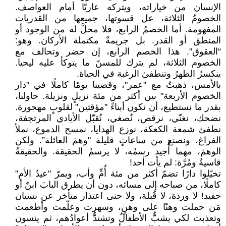
الإنسان من خياراته، ويتركه عاريًا أمام العواصف.
الخصومُ الثلاثة، عل قسوتها، جميعها من القدريات
المفهومة. أما الخصمُ الرابع، فلا محلَّ له من الوجود أو
المنطق أو القدر. بل جريمةٌ مكتملة الأركان. وهو:
“العقوق". هذا الخصم الرابع، إن حضر وتحالف مع
الخصوم الثلاثة، لم يترك للمسنّ ما يتوكأ عليه ليحيا.
ينكسرُ الظهرُ وتنطفئ الرغبة في الحياة.
بالأمس، ذهبتُ مع "عمر"، وقضينا يومًا كاملًا في "دار
الخصوم الأربعة" بين أكثر من مئة نزيلٍ ونزيلة. حاولنا،
بقدر ما نستطيع، أن نكون أبناءً "مؤقتين" لقلوبٍ مهجورة.
نضحك، نغنّي، نرقص، نُصغي، نُقبّل الأيادي المرتجفة،
نطفئ شمعة الكعكة، نوزع الهدايا، نمسح الدموع، نملأ
الفراغ، ونصنع من ساعاتٍ قليلة "وهمَ العائلة”. ولكن
الوهمَ، مهما أُجيد رسمُه، لا يرسمُ الحقيقة. والحقيقةُ
قاسيةٌ ومُرَّة: لم يأت أحد!
تخيّلوا دارًا تضمّ أكثر من مئة أُمٍّ وأب، ويمرّ "عيدُ الأم"
كاملًا، من صباحه إلى مسائه، دون أن يطرق البابَ ابنٌ أو
حفيد! لا وردة، لا قُبلة، ولا حتى اعتذار متأخر عن نسيان
مَن حملت وهنًا على وهنٍ، وسهرت وعلّمت وأطعمت
وتعذبت لكي يشبُّ الأطفالُ وتشتدُّ أعوادُهم، ثم ينسون