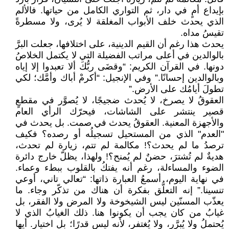
بإيداع أمٍ في دار، ثم التواري الكامل من حياتها. فالألم
الذي يحدث خلف الأبواب المغلقة لا يُرى، ولا مسطرةً
تقيسُ مداه.
يحدث هذا رغم أن القيم الدينية، على اختلافها، جعلت البرَّ
بالوالدين في أعلى مراتب الفضيلة التي لا يكتمل الخلاصُ
دونها. في القرآن الكريم: “وقضَى ربُّكَ ألا تعبدوا إلا إياه
وبالوالدين إحسانًا.” وفي الإنجيل: “أكرمْ أباك وأمَّك؛ لكي
تطولَ أيامُك على الأرض.”
العقوقُ لا يصرخ، لا يُحدث ضجيجًا، لا يُصوَّر في مقطعٍ
قصير ينتشر على الشاشات، فيحرّك الرأي العام
والأجهزة المعنية. العقوقُ يحدث في صمت. بل يحدث في
"العدم" الذي من المستحيل تسجيلُه أو رصده؟ فكيف
ترصدُ ما لم يحدث؟! مكالمة لم تتم، زيارة لم تحدث،
هديةٌ لم تُشترَ، حضنٌ لم يُمنح؟! ولهذا، يظلّ خارج دائرة
الضوء والمساءلة، رغم أنه يفتكُ بالقلوب ببطء وعماء.
في نهاية اليوم، أسمعُ العبارة ذاتها: “تعالي تاني، أوعي
تنسينا.” إنه التعلُّق بفكرة أن هناك من تذكّر وجاء. ما
يعذّب المسنّين ليس الشيخوخة ولا المرض ولا الفقر، بل
غيابُ من كان يجب أن يكونوا هنا. ذلك الغيابُ الذي لا
يُحتملُ ولا يُبرَّر، ولا يُغتفر، لأنه ليس قدرًا؛ بل اختيار. أيها