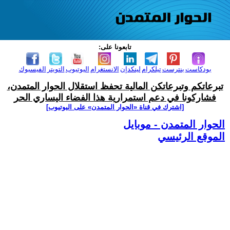
تابعونا على:
بودكاست
بنترست
تيلكرام
لينكدإن
الانستغرام
اليوتيوب
التويتر
الفيسبوك
تبرعاتكم وتبرعاتكن المالية تحفظ استقلال الحوار المتمدن،
فشاركونا في دعم استمرارية هذا الفضاء اليساري الحر
[اشترك في قناة ‫«الحوار المتمدن» على اليوتيوب]
الحوار المتمدن - موبايل
الموقع الرئيسي