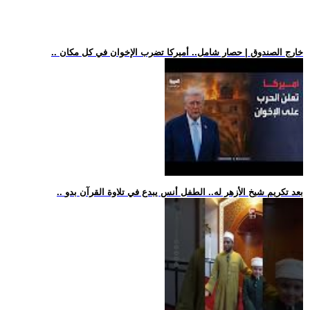
.. خارج الصندوق | حصار شامل.. أميركا تضرب الإخوان في كل مكان
.. بعد تكريم شيخ الأزهر له.. الطفل أنس يبدع في تلاوة القرآن بدو