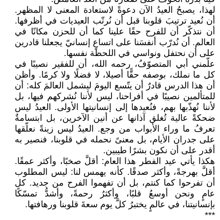
لهذا، يصبحُ العيدُ الآن دعوةً لاستعادة المعنى لا المظهر.
أن نُعيد ترتيبَ قلوبنا قبل أن نُرتّب العيديات في أظرفها.
أن نتذكّر أن للفرح حقًا علينا كما أن للحزن مكانًا في
العالم. أن نُدرّب أنفسَنا على اتساعٍ إنسانيّ يجعلنا قادرين
على أن نحتفل ونواسي في اللحظة نفسها.
علّمني أبي المتصوّفُ، رحمه الله، أن للفقير نصيبًا في
كل ما نملك، بوصفه حقًّا أصيلا، لا فضلًا ولا كرمًا. وأظن
أن هذا الدرس قادرٌ أن يتّسع اليومَ ليشمل العالمَ كله: أن
للمتألمين نصيبًا في أفراحنا، ليس لأننا نُشركهم فيها، بل
لأننا نُهذّبها بهم، فنُعيدها إلى إنسانيتها الأولى. العيدُ ليس
ضحكةً عالية تُغلق آذانها عن أنين الآخرين، بل ابتسامةٌ
تعرفُ ما وراء الأبواب من وجع. العيدُ ليس زينةً نعلّقها
على جدران الأيام، بل معنىً نحمله في قلوبنا، فنصير به
أقدر على أن نكون بشرًا طيبين.
هكذا يأتي عيد الفطر هذا العام: أقلَّ صخبًا، وأكثر عمقًا.
أقلَّ بهرجةً، وأكثر صدقًا. كأنه يهمس لنا: ليس المطلوب
أن تفرحوا كما كنتم، بل أن تفهموا الفرح من جديد. كل
عامٍ ونحن أوسعُ قلبًا، وأكثرُ رحمةً، وأشدُّ تمسّكًا
بإنسانيتنا، في عالمٍ يختبرُ كلَّ يوم سعةَ قلوبنا ورهافتها.
***