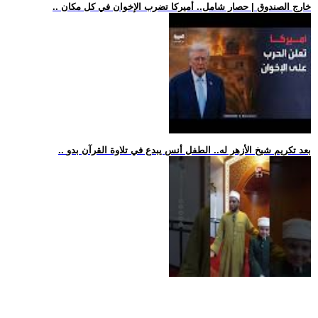
.. خارج الصندوق | حصار شامل.. أميركا تضرب الإخوان في كل مكان
.. بعد تكريم شيخ الأزهر له.. الطفل أنس يبدع في تلاوة القرآن بدو