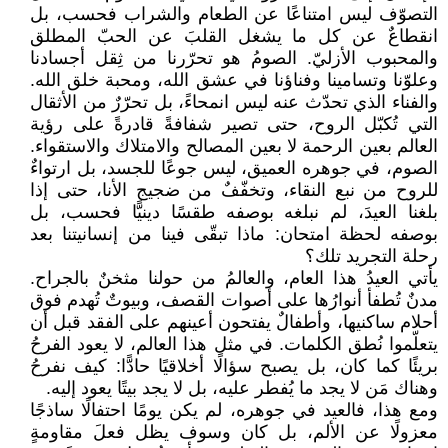
التصوّف ليس امتناعًا عن الطعام والشراب فحسب، بل
انقطاعٌ عن كل ما يشغل القلبَ عن الحبّ المطلق
والمحبوب الأزليّ. الصومُ هو تحرّرنا من ثِقل أجسادنا
وعلوّنا وتسامينا وفناؤنا في عشق الله، ومحبة خلق الله.
والفناء الذي تحدّث عنه ليس انمحاءً، بل تحرّرٌ من الأثقال
التي تُكبّل الروح، حتى تصير شفافةً قادرةً على رؤية
العالم بعين الرحمة لا بعين المصالح والامتلاك والاستقواء.
الصوم، في جوهره العميق، ليس جوعًا للجسد، بل ارتواءٌ
للروح من نبع النقاء، وتخفّفٌ من ضجيج الأنا، حتى إذا
بلغنا العيدَ، لم نبلغه بوصفه طقسًا دينيًّا فحسب، بل
بوصفه لحظة امتحان: ماذا تبقّى فينا من إنسانيتنا بعد
رحلة التجريد تلك؟
يأتي العيدُ هذا العام، والعالمُ من حولنا مثخنٌ بالجراح.
مدنٌ تُطفأ أنوارُها على أصوات القصف، وبيوتٌ تُهدم فوق
أحلام ساكنيها، وأطفالٌ يفتحون أعينهم على الفقد قبل أن
يتعلّموا نُطق الكلمات. في مثل هذا العالم، لا يعود الفرحُ
بريئًا كما كان، بل يصبح سؤالًا أخلاقيًا حادًّا: كيف نفرحُ
وهناك مَن لا يجد ما يُفطر عليه، بل لا يجد بيتًا يعود إليه.
ومع هذا، فالعيد في جوهره، لم يكن يومًا احتفالًا ساذجًا
معزولًا عن الألم، بل كان وسوف يظل فعلَ مقاومةٍ