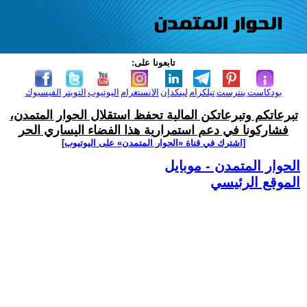
تابعونا على:
بودكاست
بنترست
تيلكرام
لينكدإن
الانستغرام
اليوتيوب
التويتر
الفيسبوك
تبرعاتكم وتبرعاتكن المالية تحفظ استقلال الحوار المتمدن،
فشاركونا في دعم استمرارية هذا الفضاء اليساري الحر
[اشترك في قناة ‫«الحوار المتمدن» على اليوتيوب]
الحوار المتمدن - موبايل
الموقع الرئيسي