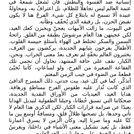
إنسانية ضد القسوة والبطش. فأن نُشعل شمعةً في
عتمة العالم ليس تجاهلًا للظلام، بل اعترافٌ به، ومحاولةٌ
عنيدة ألا نسمح له بابتلاع كل شيء. الفرحُ هنا لا يكون
نقيضَ الحزن، بل رفيقه الذي يُخفّف وطأته.
في البيوت، ما زالت الأمهات يعجنّ ويخبزن كعك العيد،
لكن عجينهن هذا العام مرشوشٌ بطبقة من القلق. رائحةُ
السمن والسكر تختلط في الهواء بأسئلةٍ حبيسة القلوب.
الأطفالُ يفرحون بثيابهم الجديدة، يركضون بين الغرف،
يختبرون العالم بخفّةٍ لم تعرف بعدُ معنى الخراب. ونحن،
الكبار، نقف على حافة المشهد، نحاول أن نحمي تلك
الفقاعة الصغيرة من الفرح، ولو لساعاتٍ، كأننا نُخبّئ
قطعةً من الضوء في جيب الزمن المعتم.
أتذكّر، كما في كل عيد، بيت جدتي، ذلك المسرح الدافئ
الذي كانت تُدار عليه طقوس الفرح ببساطةٍ ورهافة.
هدايا العيد، العيديات من الأوراق النقدية الجديدة،
ضحكاتنا التي تسبق خُطانا، وحيلنا الطفولية لتبديل الهدايا
بعيدًا عن صرامة قرارات الكبار. لكن الذكرى هذا العام لا
تأتي وحدها، بل تصحبها ظلالُ قلقٍ، ومسافةٌ أوسع بين ما
كنّا عليه وما صرنا إليه. وكأن الزمن لا يسرق أعمارنا
فقط، بل يُعيد تشكيل معنى الأشياء في داخلنا، ويغرسُ
فينا بذرة الخوف على صغارنا من الغد الغامض.