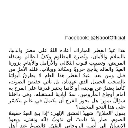
Facebook: @NaootOfficial
هذا عيدُ الفطر المبارك، أعاده اللهُ على مصرَ والدنيا،
بالسلام والأمان، ونُصرة المظلوم وكفّ الظالم وشفاء
المريض، وتطييب قلوب الثكالى والأرامل والأيتام. يزورنا
العيدُ والعالم يتأجج حروبًا ومكائدَ وويلاتٍ. فلله الأمرُ من
قبل ومن بعد. عيدُ الفطر هذا العام لا يطرقُ أبوابَنا
بالصخب الجميل الذي عهدناه، بل يأتي خفيضَ الصوت،
كأنما يعتذرُ عن بهجته، أو كأنما يختبر قدرتنا على الفرح به
أمام أوجاع المأزومين. نمدّ أيادينا لنستقبله، وفي داخلنا
سؤالٌ يمور: هل يجوز للفرح أن يكتملَ في عالمٍ يتكسّر
على هذا النحو المخيف؟
يقول "الحلاج"، شهيدُ العشق الإلهي: “إذا بلغ العبدُ حقيقةَ
الصوم، صار بلا ذات”، أي تذوبُ ذاتُه وتفنَى، ويعودُ
الإنسانُ إلى أصله الروحاني النقيّ. فالصومُ عند أهل