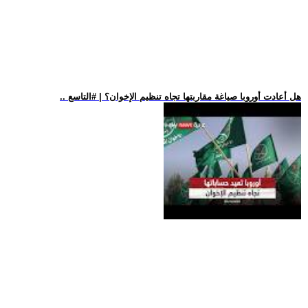
.. هل أعادت أوروبا صياغة مقاربتها تجاه تنظيم الإخوان؟ | #التاسع