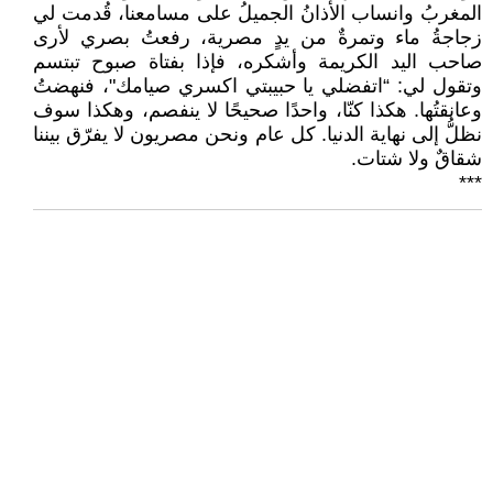
المغربُ وانساب الأذانُ الجميلُ على مسامعنا، قُدمت لي
زجاجةُ ماء وتمرةٌ من يدٍ مصرية، رفعتُ بصري لأرى
صاحب اليد الكريمة وأشكره، فإذا بفتاة صبوح تبتسم
وتقول لي: “اتفضلي يا حبيبتي اكسري صيامك"، فنهضتُ
وعانقتُها. هكذا كنّا، واحدًا صحيحًا لا ينفصم، وهكذا سوف
نظلُّ إلى نهاية الدنيا. كل عام ونحن مصريون لا يفرّق بيننا
شقاقٌ ولا شتات.
***