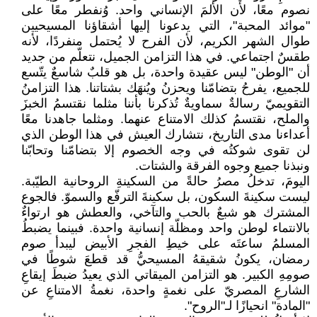
نصوم معًا، لأن الألمَ الإنساني واحد. وُنفطر معًا على
"موائد المحبة"، التي يدعونا إليها أشقاؤنا المسيحيين
طوال الشهر الكريم، لأن الفرح لا يُحتمل منفردًا، لأنه
طقسٌ اجتماعي. في هذا التزامن الجميل، نتعلّم من جديد
أن "الوطن" ليس عقيدة واحدة، بل هو قلبٌ شاسعٌ يتّسع
للجميع، يفرحُ بتضامّنا ويحزنُ ويُنهَك بشتاتنا. هذا التزامنُ
التقويميّ رسالةٌ سماويةٌ تُذكرنا بأننا مثلما نقتسمُ الخبزَ
والملح، نقتسمُ كذلك الامتناع عنهما. ومثلما جاهدنا معًا
أعداءنا مدى التاريخ، نتشارك العيش في هذا الوطن الذي
لن تقوى شوكتُه في وجه الخصوم إلا بتضامّنا وتحابّنا
ونبذنا جميع وجوه الفرقة والشتات.
اليومَ، تدخلُ مصرُ حالةً من السكينةِ الروحانية الطيّبة.
ليست سكينةَ السكون، بل سكينةَ الترفّع والسموّ. فالجوع
المشترك هو شبعٌ بالحب والتآخي، والعطش هو ارتواءٌ
بالانتماء لوطن واحد ومظلّة إنسانية واحدة. فبينما يضبطُ
المسلمُ ساعتَه على خيطِ الفجرِ الأبيض ليبدأ صوم
رمضان، يكونُ شقيقهُ المسيحيُّ قد قطعَ شوطًا في
صومِهِ الكبير. هو التزامن الميقاتي الذي يعيدُ ضبطَ إيقاعِ
الشارعِ المصريّ على نغمةٍ واحدة، نغمةُ الامتناعِ عن
"المادة" انحيازًا لـ"الروح".