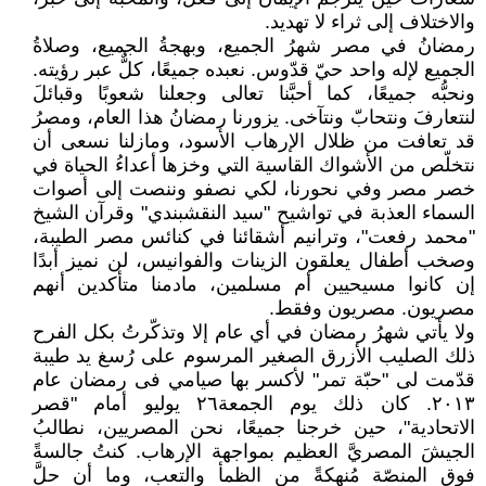
والاختلاف إلى ثراء لا تهديد.
رمضانُ في مصر شهرُ الجميع، وبهجةُ الجميع، وصلاةُ
الجميع لإله واحد حيّ قدّوس. نعبده جميعًا، كلٌّ عبر رؤيته.
ونحبُّه جميعًا، كما أحبَّنا تعالى وجعلنا شعوبًا وقبائلَ
لنتعارفَ ونتحابّ ونتآخى. يزورنا رمضانُ هذا العام، ومصرُ
قد تعافت من ظلال الإرهاب الأسود، ومازلنا نسعى أن
نتخلّص من الأشواك القاسية التي وخزها أعداءُ الحياة في
خصر مصر وفي نحورنا، لكي نصفو وننصت إلى أصوات
السماء العذبة في تواشيح "سيد النقشبندي" وقرآن الشيخ
"محمد رفعت"، وترانيم أشقائنا في كنائس مصر الطيبة،
وصخب أطفال يعلقون الزينات والفوانيس، لن نميز أبدًا
إن كانوا مسيحيين أم مسلمين، مادمنا متأكدين أنهم
مصريون. مصريون وفقط.
ولا يأتي شهرُ رمضان في أي عام إلا وتذكّرتُ بكل الفرح
ذلك الصليب الأزرق الصغير المرسوم على رُسغ يد طيبة
قدّمت لى "حبّة تمر" لأكسر بها صيامي فى رمضان عام
٢٠١٣. كان ذلك يوم الجمعة٢٦ يوليو أمام "قصر
الاتحادية"، حين خرجنا جميعًا، نحن المصريين، نطالبُ
الجيشَ المصريَّ العظيم بمواجهة الإرهاب. كنتُ جالسةً
فوق المنصّة مُنهكةً من الظمأ والتعب، وما أن حلَّ