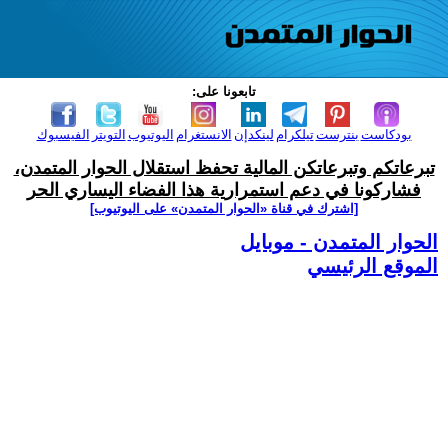
تابعونا على:
بودكاست
بنترست
تيلكرام
لينكدإن
الانستغرام
اليوتيوب
التويتر
الفيسبوك
تبرعاتكم وتبرعاتكن المالية تحفظ استقلال الحوار المتمدن،
فشاركونا في دعم استمرارية هذا الفضاء اليساري الحر
[اشترك في قناة ‫«الحوار المتمدن» على اليوتيوب]
الحوار المتمدن - موبايل
الموقع الرئيسي