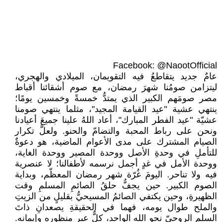
Facebook: @NaootOfficial
عامٌ جديد يتقاطعُ فيه التقويمان، الميلادي والهجري،
ليتزامن صومُنا شهرَ رمضان، مع صوم أشقائنا أقباط
مصر صومَهم الكبير الذي يمتدُّ خمسةً وخمسين يومًا؛
ينتهي عشية "عيد القيامة المجيد"، مثلما ينتهي صومنا
عشيّة "عيد الفطر المبارك"، أعاد اللهُ علينا جميعَ أعيادنا
ونحن على رباط المحبة والتضامّ والحنو. ولعلَّ تكرار
الصيام المشترك على مدى الأعوام الماضية، هو دعوةٌ
للتأملِ في وحدةِ الأصل ووحدة المصير ووحدة الغاية،
ووحدة الأمل في غدٍ أجمل نرسمه لأطفالنا؛ لا عنصرية
فيه ولا تناحر. اليومَ غُرّة شهر رمضان المعظّم، وبداية
الصوم الكبير. حين يجفُّ حلقُ الصائمِ المسلمِ وقت
الظهيرةِ، وحين يكتفي الصائمُ المسيحيُّ بقليلٍ من الزيتِ
والملح طوال يومه، فهما في الحقيقةِ يصعدانِ ذاتَ
السلمِ الروحيّ نحو الله الواحد، كلٌّ عبر منظوره وإيمانه.