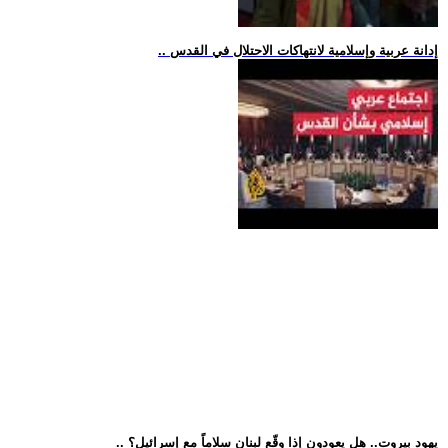
.. إدانة عربية وإسلامية لانتهاكات الاحتلال في القدس
.. يهود بيروت.. هل يعودون إذا وقّع لبنان سلاماً مع إسرائيل؟