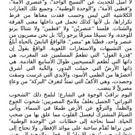
لا أميلُ للحديث عن "النسيجِ الواحد"، و"عنصري الأمة"،
و"قطبي الأمة"، و"الوحدة الوطنية"، وجميع تلك العبارات
الكلاشية التي ليس وحسب فقدت معناها من فرط
تكراراها، بل لأنها كذلك تحمل في داخلها معنى الفرقة
والشتات. فلسنا "عنصريْن" ولا "قطبين" ولا شتاتًا يرنو
للوحدة، ولا نسيجًا ممزقًا يرجو رأبًا؛ بل نحن مصريون من
عنصر واحد، قطبُنا هو “مصر”. فالواقعُ النابضُ بالحياة أبلغُ
من التشبيهات والاستعارات اللغوية. الواقعُ يقولُ إن
"قِدرةَ الفول" التي تطعمُ المسلمين عند المغرب، هي
ذاتها التي تُطعم المسيحيين طوالَ الأسابيعِ القادمة. هي
ذاتها الأرضُ التي حملت البذور، والحَّبة التي أشرق
أخضرُها من الطمي الأسود، والأيدي التي غرست وسقت
وحصدت، وهي الأكفّ التي تمتدُّ لتغرفَ "البركة" من وعاءٍ
مصريٍّ لا ينضب.
اليوم نراقبُ الوجوهَ في الشارع؛ لنلمحَ ذلك "الشحوب
النوراني" الجميل يغلفُ ملامحَ المصريين؛ شحوبَ الجوع
والظمأ، والترفّع عن الأرض طمعًا في السماء. ويأتي
الصيامُ المشتركُ ليغسلَ القلوبَ مما علق بها من صخبِ
الحياة. لسنا بحاجة إلى خطابات عن “الوحدة الوطنية”
حين نراها تُقدَّم ساخنة على موائد الإفطار. ولا نحتاج إلى
شعارات حين يُترجَم الإيمانُ إلى فعل، والمحبة إلى خبز،