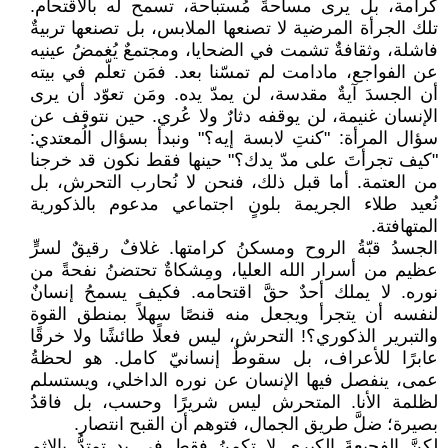
كرامة، بل يرى مساحةً مُستباحة، تسمح له بالاقتحام.
تلك الجرأة المرضية لا تصنعها الملابس، بل تصنعها تربيةٌ
فاشلة، وثقافةٌ تشمت في الضحايا، ومجتمعٌ يُغمضُ عينيه
عن الفواجع، مادامت لم تمسّنا بعد. فمَن تعلّم في بيته
أن الجسدَ آيةٌ مقدسة، لن يمدّ يده. ومَن تعوّد أن يرى
الإنسان غنيمة، لن يوقفه دثارٌ ولا عُري. حين نتوقف عن
سؤال المرأة: "كنتِ لابسة إيه؟" ونبدأ بسؤال الُمعتدي:
"كيف تجرأتَ على مدّ يدك؟" حينها فقط نكون قد خرجنا
من العتمة. أما قبل ذلك، فنحن لا نُحارب التحرش، بل
نُعيد طلاء الجريمة بلونٍ اجتماعي مدعوم بالذكورية
المتهافتة.
الجسدُ قبّةُ الروح ومسكنُ كرامتها. غلافٌ رقيقٌ لسرٍّ
عظيم من أسرار الله العليا، ومِشكاةٌ تحتضنُ نفحةً من
نوره. لا يملك أحدٌ حقَّ اقتحامه. فكيف يسمحُ إنسانٌ
لنفسه أن يتجرأ ويجعل منه قنصًا سهلاً بمنطق القوة
والتبرير الذكوري؟! التحرش، ليس فعلًا طائشًا ولا خرقًا
عابرًا للأعراف، بل سقوطٌ إنسانيّ كامل. هو لحظةُ
عمى، ينفصل فيها الإنسان عن نوره الداخلي، ويستسلم
لظلمة الأنا. المتحرش ليس شريرًا وحسب، بل فاقدُ
بصيرة؛ ضلَّ طريق الجمال، فتوهم أن القبح انتصار.
لكنَّ الفجيعةَ الكبرى لا تكمنُ فقط في يدٍ تمتدُّ بالإثم