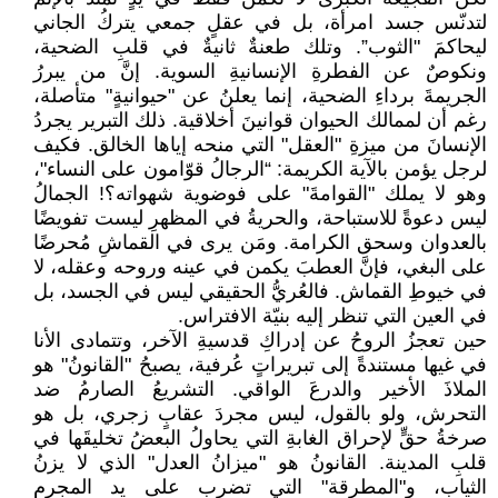
لتدنّس جسد امرأة، بل في عقلٍ جمعي يتركُ الجاني
ليحاكمَ "الثوب”. وتلك طعنةٌ ثانيةٌ في قلبِ الضحية،
ونكوصٌ عن الفطرةِ الإنسانيةِ السوية. إنَّ من يبررُ
الجريمةَ برداءِ الضحية، إنما يعلنُ عن "حيوانيةٍ" متأصلة،
رغم أن لممالك الحيوان قوانينَ أخلاقية. ذلك التبرير يجردُ
الإنسانَ من ميزةِ "العقل" التي منحه إياها الخالق. فكيف
لرجل يؤمن بالآية الكريمة: “الرجالُ قوّامون على النساء"،
وهو لا يملك "القوامةَ" على فوضوية شهواته؟! الجمالُ
ليس دعوةً للاستباحة، والحريةُ في المظهرِ ليست تفويضًا
بالعدوان وسحق الكرامة. ومَن يرى في القماشِ مُحرضًا
على البغي، فإنَّ العطبَ يكمن في عينه وروحه وعقله، لا
في خيوطِ القماش. فالعُريُّ الحقيقي ليس في الجسد، بل
في العين التي تنظر إليه بنيّة الافتراس.
حين تعجزُ الروحُ عن إدراكِ قدسيةِ الآخر، وتتمادى الأنا
في غيها مستندةً إلى تبريراتٍ عُرفية، يصبحُ "القانونُ" هو
الملاذَ الأخير والدرعَ الواقي. التشريعُ الصارمُ ضد
التحرش، ولو بالقول، ليس مجردَ عقابٍ زجري، بل هو
صرخةُ حقٍّ لإحراق الغابةِ التي يحاولُ البعضُ تخليقَها في
قلبِ المدينة. القانونُ هو "ميزانُ العدل" الذي لا يزنُ
الثياب، و"المطرقة" التي تضرب على يد المجرم