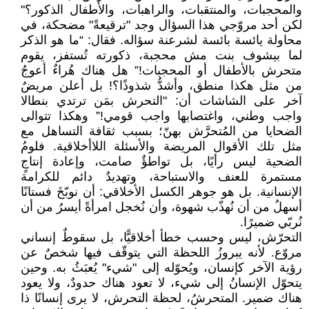
والمحجبات، والمنتقبات، والراهبات، والأطفال الذكور؟"
لكن أحد مروّجي هذا السؤال وجد "ترقيعةً" مضحكة، في
محاولة يائسة بائسة لشرعنة سؤاله. فقال: “ما هو الذكر
لما بيشوف بنت مش محجبة، ذكورته تُستفز، يقوم
متحرش بالأطفال أو المحجبات!” هل هناك هُراءٌ أعوجُ
من مثل هكذا منطق، وأشدُّ شذوذًا؟! بل أعلن مريضٌ
آخر على الشاشات أن: "التحرش بمَن ترتدي بنطالا
واجب وطني، واغتصابها واجب قومي!” وهكذا تتوالى
الضحايا من المُتحرَّش بهنّ؛ بسبب ثقافة التساهل مع
مثل تلك الأقوال المريضة والأسئلة اللاأخلاقية. فلومُ
الضحية ليس رأيًا، بل تواطؤٌ صامت، وإعادة إنتاجٍ
مستمرة للعنف والاستباحة، وتهديدٌ دائم للكرامة
الإنسانية. بل هو جوهر الكسل الأخلاقي: أن نوبّخَ فستانًا
أسهلُ من أن نُهذّب شهوة، وأن نُخجل امرأةً أيسرُ من أن
نُربّي ضميرًا.
التحرّش، ليس وحسب خطأ أخلاقيًّا، بل سقوطٌ إنساني
مروّع. لأنه يبروزُ اللحظة التي يتوقّف فيها شخصٌ عن
رؤية الآخر كإنسان، ويُحوّله إلى "شيء" يُعبَثُ به. وحين
يتحوّل الإنسانُ إلى شيء، لا تعود هناك حدودٌ، ولا يعود
هناك ضمير. المتحرشُ، لحظة التحرش، لا يرى إنسانًا ذا