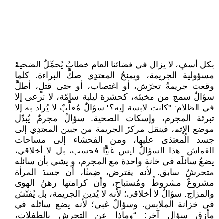
بكل أسفٍ، لا يزال في فضائنا العام خطابٌ يُحمِّلُ الضحيةَ
مسؤولية الجريمة، ويمنحُ المعتدِي صكَّ البراءة. كلما
وقعت جريمةُ تحرّش، أو اغتصاب، أو حتى قتلٍ، أطلَّ
سؤالٌ سمج من مخبئه، كحشرة ليلية سامّة، لا ترعى إلا
في الظلام: "كانت لابسة إيه؟" سؤالٌ مُعلَّبٌ لا يُراد به إلا
تبرئة المجرم، وإسكات الضحية. سؤالٌ مجرمٌ يُبدّل
موضع الإثم، فينقل مركزَ الجريمة من جبين المعتدِي إلى
جسد الُمعتدَى عليها، ومن الفحشاء إلى مساحات
القماش. هذا السؤالُ ليس غبيًّا فحسب، بل لا أخلاقي،
يضعُ سائلَه في خانة واحدة مع المجرم، و يشي بأن سائله
متحرشٌ سابق. لأنه يفترض، ضِمنًا، أن جسدَ المرأة
مشروعٌ مشروطٌ ومُستباح، وأن كرامتها رهنُ الهوى
والمزاج. سؤالٌ لا أخلاقي؛ لأنه لا يُدين الجريمة، بل يُفتّش
في خزانة الملابس. وسؤالٌ غبي؛ لأنه يضع سائله في
مأزق سؤال آخر: “وماذا عن التحرش بالطفلات،