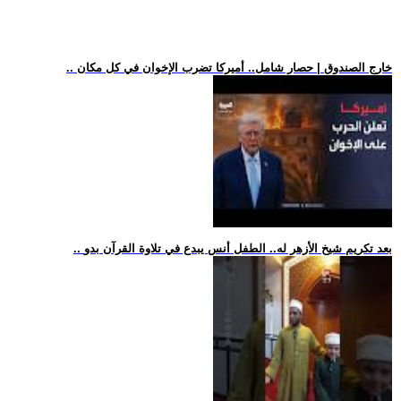
.. خارج الصندوق | حصار شامل.. أميركا تضرب الإخوان في كل مكان
.. بعد تكريم شيخ الأزهر له.. الطفل أنس يبدع في تلاوة القرآن بدو