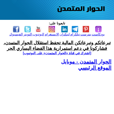
تابعونا على:
بودكاست
بنترست
تيلكرام
لينكدإن
الانستغرام
اليوتيوب
التويتر
الفيسبوك
تبرعاتكم وتبرعاتكن المالية تحفظ استقلال الحوار المتمدن،
فشاركونا في دعم استمرارية هذا الفضاء اليساري الحر
[اشترك في قناة ‫«الحوار المتمدن» على اليوتيوب]
الحوار المتمدن - موبايل
الموقع الرئيسي