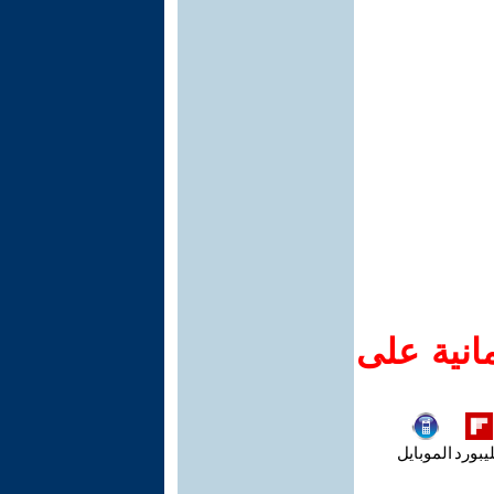
انية على
يبورد
الموبايل