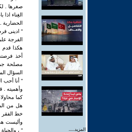
صغرها . لك
الغِناء اذا 
الحضارية .
" ادينى فرص
الفرجة على 
هكذا قدم ا
أخذ فرصته 
مصلحة جميع
السؤال الم
" أنا أحب ا
وأهميته . ق
كما محاولا
هل من الم
خط الفقر ؟.
وأليست هى 
المزيد.....
" ، والحياة