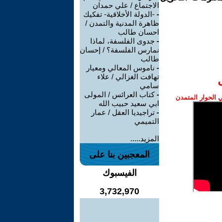
الاجتماع / علي حمدان
-
-الدولة الأخلاقية- تفكيك
ظاهرة المدنية والتمدن /
احسان طالب
-
جدوى الفلسفة، لماذا
نمارس الفلسفة؟ / إحسان
طالب
-
ناموس المعالي ومعيار
تهافت الغزالي / علاء
سامي
-
كتاب العرائس / المولى
الحوار المتمدن
ابي سعيد حبيب الله
-
تراجيديا العقل / عمار
التميمي
المزيد.....
المعجبين بنا على
الفيسبوك
3,732,970