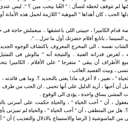
نها لم تتوقف لحظة لتسأل : " الغُنا بيحب مين ؟ ". ليس عند
بادلها الحب ، كان أهداها " الموهبة " اللازمة لحمل هذه الأمانة أو
ة قدام الكاميرا ، حبيبتى اللى باعشقها .. مبعملش حاجة فى حي
السينما ، باتابع أفلام حضرتك أول ما تنزل .. ".
لشاب نفسه ، الى المخرج المعروف باكتشاف الوجوه الجديدة
، لعرض قدراته الفنية . والنتيجة أنه " مالوش فى التمثي
 الأطراف أن يبقى " متفرجا " على الأفلام . الكاميرا بت
نسى ، وبيت القصيد الغائب .
لحياة " ، تعبير ، لا أعرف ماذا يعنى بالتحديد ؟. وما هى فائدته ،
بل أن أحبها ، أريد الدليل على أنها تحبنى . ان الحب من طرف و
ت المشى بساق واحدة ، يؤدى الى الوقوع .
عقول ، أن " أحب الحياة " ، والحياة حكمت على أسرتى با
 هل من المنطقى ، أن " أحب الحياة " ، والحياة لم تميزنى بأى
من الماسوشية ( الرضا والاستمتاع بالاذلال والتعذيب ) أن " أ