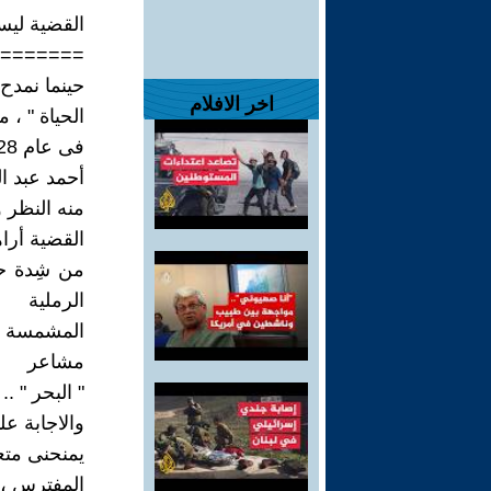
القضية ليست
=======
حينما نمدح 
اخر الافلام
الحياة " ، 
فى عام 1928 ، يغنى عبد الوهاب 13 مارس 1898 – 4 مايو 1991 ، من تأليف
منه النظر 
القضية أراه
من شِدة حب
الرملية
المشمسة ال
مشاعر
" البحر " .
والاجابة عل
يمنحنى متعة
المفترس ،