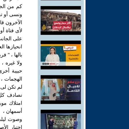
كم من الجر
ونسى أو تج
الآخرون قائ
لأى فتاة أو
على الجانب 
انحيازها ال
بالها ، " فر
ولا غيره ، 
حبيبة أخر
الهجمات ، 
لم تكن لى .
نصادف كل 
امتلاك موه
أسمهان ،
وصوت ليلى 
اختبار الأ