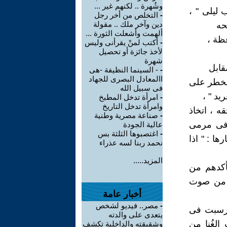
وشُهرة .. لكنهم غير ...
 ليلى " ،
-
التخلص من أخر رجل
دين وآخر ملك .. مقولة
حه
ألهمت وأشعلت الثورة ...
ِظة ،
-
أكتب لمنْ يقرأنى وليس
لأخذ جائزة أو تحصيل
شهرة
مقابل
-
- السينما النظيفة -هى
االمعادل البصرى للجهاد
م يخطر على
فى سبيل الله
ريد " ،
-
امرأة تدخل المطبخ
وامرأة تدخل التاريخ
ه ، اتخاذ
-
صناعة مصرية وطنية
 فى مرمى
عالية الجودة
-
اغتصبوها الثلثة بس
ا : " اذا
نحمد ربنا لسه عذراء
المزيد.....
أكدهم من
طة من صوت
أخبار عامة
-
مصر.. فيديو لشخص
ا رسبت فى
يتعدى على والدته
الغُنا من
وشقيقته والداخلية تكشف