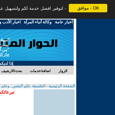
موافق - OK
لتوفير افضل خدمة لكم ولتسهيل عملي
أخبار عامة
-
وكالة أنباء المرأة
-
اخبار الأدب و
الموقع
يسارية
"من أج
حاز ال
إذا لديك
الزوار
اضافة/خدمات
بحث/الارشيف
الصفحة الرئيسية
-
الفلسفة ,علم النفس , وعلم ا
تبرعاتكم