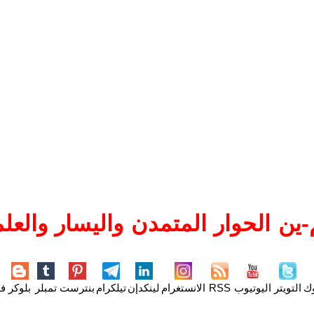
ين الحوار المتمدن واليسار والعلم
وك
التويتر
اليوتيوب
RSS
الانستغرام
لينكدإن
تيلكرام
بنترست
تمبلر
بلوكر
فل