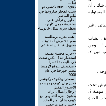
تفا ...
ى شك ، أن
-
Blue Origin تكشف عن
سبب انفجار صاروخها في
 المسئولية
مايو الماضي
-
طهران تراهن على
-متلازمة جيمي كارتر-
اتى ، غير
بخطة سرية تمثل -كابوسا-
...
-
هيئة بحرية بريطانية:
 . الشاب
سفينة تتعرض لمقذوف
ل " ، ومن
مجهول قبالة سلطنة عم
...
حب مين ؟.
-
-حرب هجينة- بصبغة
استخباراتية؟.. بكين تبحث
في -البصمة الإسرا ...
-
مدفيديف يتوقع لأرمينيا
مصير جورجيا في عام
حد ،
2008
-
مصدر: ويتكوف وكوشنر
قد يزوران كييف وموسكو
لعيش تحت
الأسبوع المقبل
 موهبة ؟.
-
رجال أعمال أتراك
يدعون أنقرة للتفاوض مع
حب الحياة
كييف بشأن أمن الملاح ...
-
خبير يرصد ما حصل