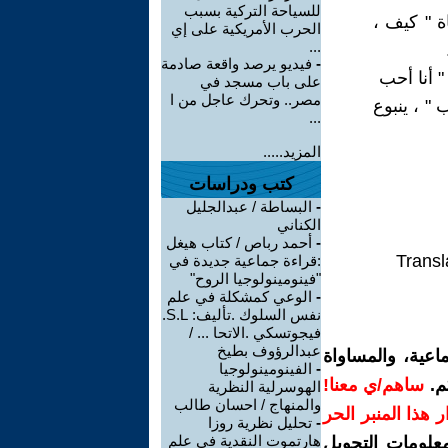
للسياحة التركية بسبب
 " كيف ،
الحرب الأمريكية على إي
...
-
فيديو يرصد واقعة صادمة
" أنا أحب
على باب مسجد في
مصر.. وتحرك عاجل من ا
" ، ينبوع
...
المزيد.....
كتب ودراسات
-
البساطة / عبدالجليل
الكناني
-
أحمد رباص / كتاب هيغل
Transl
:قراءة جماعية جديدة في
"فينومينولوجيا الروح"
-
الوعي كمشكلة في علم
نفس السلوك .تأليف: S.L.
فيجوتسكي .الاتحا ... /
عبدالرؤوف بطيخ
اعية، والمساواة
-
الفينومينولوجيا
م.
ساهم/ي معنا!
الهوسرلية النظرية
والمنهاج / احسان طالب
رار هذا المنبر الحر
-
تحليل نظرية روزا
هارتموت النقدية في علم
معلومات التحويل