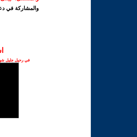
والمشاركة في دع
ا‫
في رحيل جليل شهبا