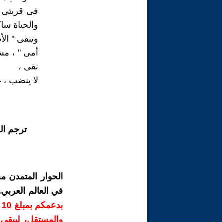
فى قريتى 
والحياة ساك
وتبقى " الأم
أمى " ، مش 
نقى ،
لا ينضب ، غ
ترجم ال
الحوار المتمدن م
في العالم العربي
ب
والمستقل، ليبقى ص