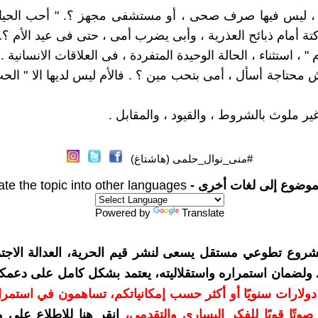
، ليس فيها صرف صحى ، أو مستشفى مجهز ؟. " أحب الحياة
تة أمام ذبائح العذرية ، وأبى يضرب أمى ، حتى فى عيد الأم ؟.
 " ، استثناء ، الحالة الوحيدة المتفردة ، فى العلاقات الانسانية . 
محتاجة أسأل ، أمى بتحب مين ؟ . فالأم ليس لديها الا " الحب 
ير ملوث بالشروط ، والقيود ، والمقابل .
#منى_نوال_حلمى (هاشتاغ)
موضوع إلى لغات أخرى -
ate the topic into other languages
Powered by
Translate
شروع تطوعي مستقل يسعى لنشر قيم الحرية، العدالة الاجتم
. ولضمان استمراره واستقلاليته، يعتمد بشكل كامل على دعمك
دعمكم بمبلغ 10 دولارات سنويًا أو أكثر حسب إمكانياتكم، تساهمون في استم
وتًا قويًا للفكر اليساري والتقدمي
،
انقر هنا للاطلاع على 