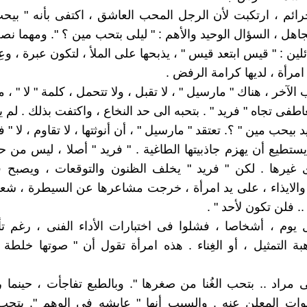
ائم ، ارتكبت لأن الرجل المحب العاشق ، اكتفى بأنه " بيحب
اهل ، السؤال الوحيد والأهم : " ليلى بتحب مين ؟ ". ومهما نص
لين : " قيس ابتعد قيس " ، يذبحها على الملأ ، لتكون عبرة ، وع
 امرأة ، لديها كرامة الرفض .
الآخر ، هناك " مارسيل " ، لا تقبل ، ولا تتحمل ، كلمة " لا " ، 
عاطفى تجاه " فريد " . بتحبه الى حد النخاع ، واكتفت بذلك . ل
يد بيحب مين " ؟. تعتقد " مارسيل " ، أن أنوثتها ، لا تقاوم ، لا " ف
يستطيع أن يهزم جاذبيتها الطاغية . " فريد " أصلا ، ليس من حق
ى غيرها . لكن " فريد " يخلف الظنون والتوقعات ، ويصبح
والايذاء ، على يد امرأة ، خرجت مشاعرها عن السيطرة ، شعاره
. فلن تكون لأحد " .
يوم ، أشخاصا ، فشلوا فى اختبارات الأداء الفنى ، رغم ت
بة التمثيل ، أو الغِناء . هذه امرأة تقول أن " صوتها خل
مراد .. بتحب الغُنا من صغرها ". وبالطبع تفاجأت ، حينم
صوات المعلن عنه . والسبب أنها " عايشه فى الوهم ". بتحب 