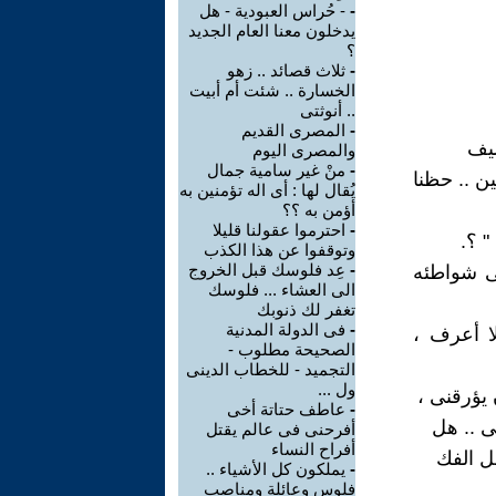
-
- حُراس العبودية - هل
يدخلون معنا العام الجديد
؟
-
ثلاث قصائد .. زهو
الخسارة .. شئت أم أبيت
.. أنوثتى
-
المصرى القديم
والمصرى اليوم
-
منْ غير سامية جمال
ر بيحب مين .. حظنا
يُقال لها : أى اله تؤمنين به
أؤمن به ؟؟
-
احترموا عقولنا قليلا
" ؟.
وتوقفوا عن هذا الكذب
-
عِد فلوسك قبل الخروج
لى شواطئه
الى العشاء ... فلوسك
تغفر لك ذنوبك
-
فى الدولة المدنية
لا أعرف ،
الصحيحة مطلوب -
التجميد - للخطاب الدينى
ول ...
 يؤرقنى ،
-
عاطف حتاتة أخى
ى .. هل
أفرحنى فى عالم يقتل
أفراح النساء
خل الفك
-
يملكون كل الأشياء ..
فلوس وعائلة ومناصب