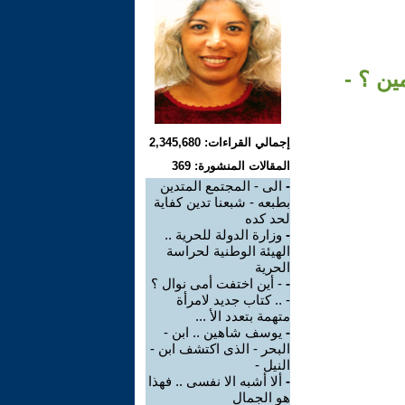
ين ؟ -
إجمالي القراءات: 2,345,680
المقالات المنشورة: 369
-
الى - المجتمع المتدين
بطبعه - شبعنا تدين كفاية
لحد كده
-
وزارة الدولة للحرية ..
الهيئة الوطنية لحراسة
الحرية
-
- أين اختفت أمى نوال ؟
- .. كتاب جديد لامرأة
متهمة بتعدد الأ ...
-
يوسف شاهين .. ابن -
البحر - الذى اكتشف ابن -
النيل -
-
ألا أشبه الا نفسى .. فهذا
هو الجمال