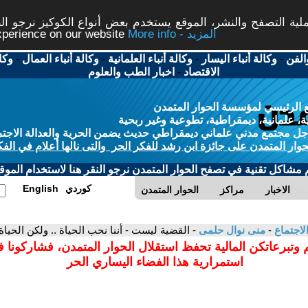
ة التصفح والنشر، الموقع يستخدم بعض أنواع الكوكيز نرجو النق
More info - المزيد
experience on our website
الفن
-
وكالة أنباء اليسار
-
وكالة أنباء العلمانية
-
وكالة أنباء العمال
-
وكا
الاقتصاد
-
اخبار الطب والعلوم
 الرئيسي لمؤسسة الحوار المتمدن
، علمانية، ديمقراطية، تطوعية وغير ربحية
ل مجتمع مدني علماني ديمقراطي حديث يضمن الحرية والعدالة الاجتم
حوار المتمدن على جائزة ابن رشد للفكر الحر والتى نالها أعلام في الفك
م مشاكل تقنية في تصفح الحوار المتمدن نرجو النقر هنا لاستخدام الموقع
كوردي
English
الاخبار
مراكز
الحوار المتمدن
لاجتماع
-
منى نوال حلمى
- القضية ليست - أننا نحب الحياة .. ولكن الحيا
 وتبرعاتكن المالية تحفظ استقلال الحوار المتمدن، فشاركونا 
استمرارية هذا الفضاء اليساري الحر