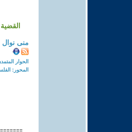
القضية 
منى نوال 
الحوار المتمدن-العدد: 8655 - 26
المحور: الفلس
=======