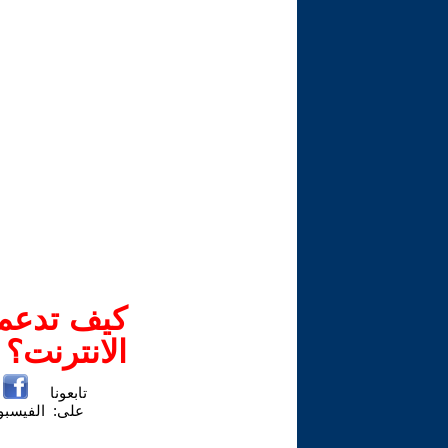
كيف تدعم-
الانترنت؟
تابعونا
على:
الفيسب