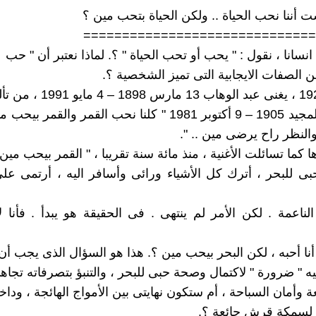
 أننا نحب الحياة .. ولكن الحياة بتحب مين ؟
==============================
انسانا ، نقول : " يحب أو تحب الحياة " ؟. لماذا نعتبر أن " حب
من الصفات الايجابية التى تميز الشخصية ؟.
أحمد عبد المجيد 1905 – 9 أكتوبر 1981 " كلنا نحب القمر والقم
والنظر راح يرضى مين .. ".
ا كما تسائلت الأغنية ، منذ مائة سنة تقريبا ، " القمر بيحب مين 
ى للبحر ، أترك كل الأشياء ورائى وأسافر اليه ، أرتمى ع
ناعمة . لكن الأمر لم ينتهى . فى الحقيقة هو يبدأ . فأنا 
. أنا أحبه ، لكن البحر بيحب مين ؟. هذا هو السؤال الذى يجب أن
يه " ضرورة " لاكتمال وصحة حبى للبحر ، والتنبؤ بتصرفاته تجاه
 وأمان السباحة ، أم ستكون نهايتى بين الأمواج الهائجة ، ودا
 لسمكة قرش جائعة ؟.