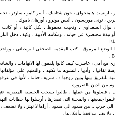
ر ، ارنست هيمنجواى ، جون شتاينبك ، ألبير كامو ، سارتر ، ن
رين ، تونى موريسون ، أليس مونرو ، أورهان باموك .
نوال السعداوى ، ونجيب محفوظ . لكل كاتبة ، أو كاتب 
و نبذة مختصرة عن حياته ، ومكانته الأدبية ، وكيف دخل التاري
اذا
 الوضع المرموق . كتب المقدمة الصحفى البريطانى ، وواحد
مع أمى ، عاصرت كيف كانوا يلفقون لها الاتهامات ، والشائع
ثقافيا ، وأدبيا ، لتشويه ما تكتبه ، والتعتيم على مؤلفاتها 
بة للتفريق بينها وبين زوجها د . شريف حتاتة ، لأنها فى عرفه
وم من الدين بالضرورة .
 ، فصلوها من عملها ، طالبوا بسحب الجنسية المصرية عنها
أغلقوا جمعيتها ، والمجلة التى تصدرها ، أرسلوا لها خطابات التهدي
لى حرب .. من صمود الى صمود . أراها لا تهتز ، ولا تضعف ، 
، ولا تغير مواقفها وأفكارها .