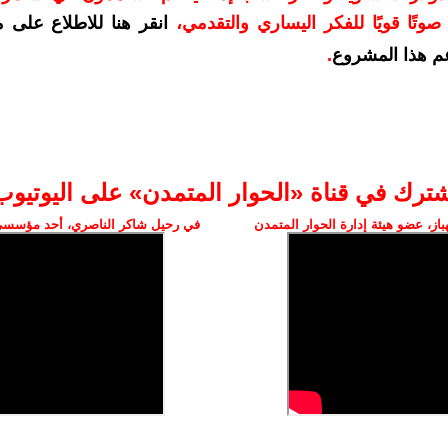
وتًا قويًا للفكر اليساري والتقدمي
،
انقر هنا للاطلاع على 
م هذا المشروع
.
شترك في قناة «الحوار المتمدن» على اليوتيوب
ز، عضو هيئة إدارة الحوار المتمدن
في رحيل شاكر الناصري، أحد مؤسسي 