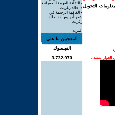
-
الثقافة العربية الصفراء /
معلومات التحويل
د. خالد زغريت
-
الفاكهة الرجيمة في
شعر أدونيس / د. خالد
زغريت
المزيد.....
المعجبين بنا على
الفيسبوك
3,732,970
الحوار المتمدن