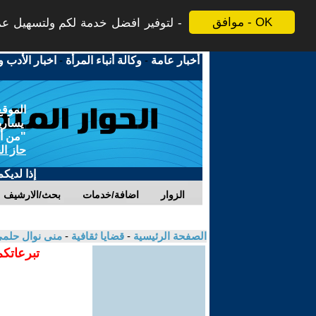
موافق - OK
لتوفير افضل خدمة لكم ولتسهيل عملي
أخبار عامة
-
وكالة أنباء المرأة
-
اخبار الأدب و
الموقع
يسارية
"من أج
حاز ال
إذا لديك
الزوار
اضافة/خدمات
بحث/الارشيف
الصفحة الرئيسية
-
قضايا ثقافية
-
منى نوال حلم
تبرعاتكم