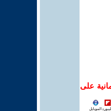
انية على
يبورد
الموبايل