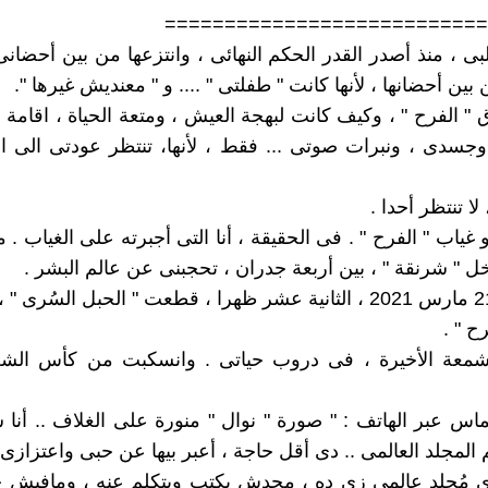
===========================
ى ، منذ أصدر القدر الحكم النهائى ، وانتزعها من بين أحضانى 
بين أحضانها ، لأنها كانت " طفلتى " .... و " معنديش غيرها ".
" الفرح " ، وكيف كانت لبهجة العيش ، ومتعة الحياة ، اقامة 
جسدى ، ونبرات صوتى ... فقط ، لأنها، تنتظر عودتى الى ا
لا تنتظر أحدا .
ياب " الفرح " . فى الحقيقة ، أنا التى أجبرته على الغياب . 
ل " شرنقة " ، بين أربعة جدران ، تحجبنى عن عالم البشر .
يوم الأحد 21 مارس 2021 ، الثانية عشر ظهرا ، قطعت " الحبل السُر
ح " .
شمعة الأخيرة ، فى دروب حياتى . وانسكبت من كأس الش
اس عبر الهاتف : " صورة " نوال " منورة على الغلاف .. أنا 
المجلد العالمى .. دى أقل حاجة ، أعبر بيها عن حبى واعتزازى 
اى مُجلد عالمى زى ده ، محدش يكتب ويتكلم عنه ، ومافيش 