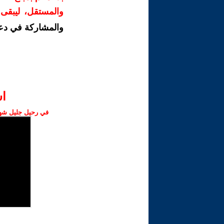
والمستقل، ليبقى ص
والمشاركة في دع
ا‫
في رحيل جليل شهبا