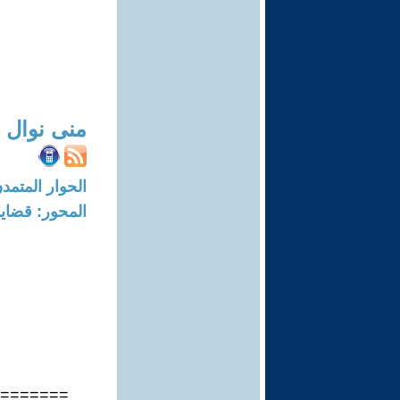
منى نوال 
الحوار المتمدن-العدد: 8403 - 25
المحور: قضايا 
========