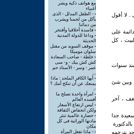
مع هواتف ذكية وبشر
أغبياء
-
- الطفل المدلل - الذى
. لا أقول
يأكل من لحمنا ويشرب
من دمائنا
-
فاسدة أخلاقيا وأفتخر
دائمة على
-
وداعا للدولة المدنية
لبيت ، كل
الحديثة
-
موقف السويد من مقتل
سلوان موميكا
-
خلطة - صاحب السعادة
كش كش بيك - و- سى
منذ سنوات
عمر - وسر - الأستاذ حم
...
-
أيها الكافر الملحد : ماذا
ى " ، وبين شئ
يمنعك عن أن تنكح أمك ؟
-.
-
امرأة واحدة تصلح ما
غف ، آخر
أفسده العالم
-
ليس ارتفاع الأسعار
ولكن انخفاض الثقافة
سعيدة جدا
-
حضارة عالمية تنثر
مادتها الوراثية فى كل
بالدكتورة
مكان
-
- ماذا تفعل المرأة
حد يترجمه