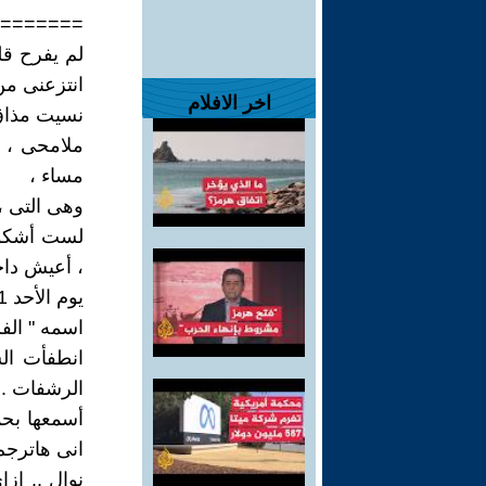
=======
لم يفرح قلب
انتزعنى من 
اخر الافلام
نسيت مذاق 
ملامحى ، و
مساء ،
وهى التى ، 
لست أشكو غ
، أعيش داخ
اسمه " الفر
انطفأت ال
الرشفات .
أسمعها بحم
انى هاترجم 
نوال .. از