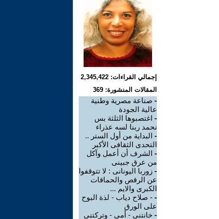
إجمالي القراءات: 2,345,422
المقالات المنشورة: 369
-
صناعة مصرية وطنية
عالية الجودة
-
اغتصبوها الثلثة بس
نحمد ربنا لسه عذراء
-
البداية من أول الستر ..
التحدى الثقافى الأكبر
-
الشرف أن أعمل وآكل
من عرق جبينى
-
زوربا اليونانى : لا تتوقفوا
عن الرقص والحماقات
الكبرى والايم ...
-
- صلاح دياب - لذة البوح
على الورق
-
خانتنى - أمى - وتركتنى