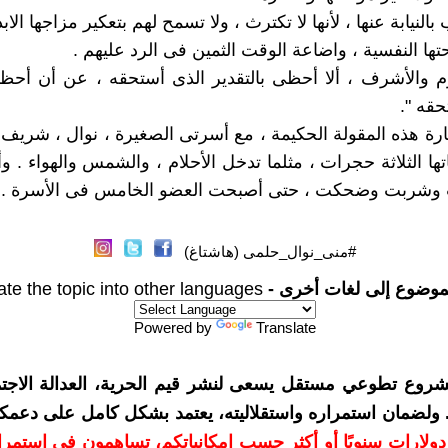
لنيابة عنها ، لأنها لا تكترث ، ولا تسمح لهم بتعكير مزاجها الاب
ها النفسية ، واضاعة الوقت الثمين فى الرد عليهم .
م والأشرف ، ألا أحظى بالتقدير الذى أستحقه ، عن أن أحظى
حقه ".
هذه المقولة الحكيمة ، مع أسرتى الصغيرة ، نوال ، شريف 
ها الثلاثة حجرات ، مثلما تدخل الأحلام ، والشمس والهواء . 
كلت وشربت وضحكت ، حتى أصبحت العضو الخامس فى الأسرة .
#منى_نوال_حلمى (هاشتاغ)
موضوع إلى لغات أخرى -
ate the topic into other languages
Powered by
Translate
شروع تطوعي مستقل يسعى لنشر قيم الحرية، العدالة الاجتم
. ولضمان استمراره واستقلاليته، يعتمد بشكل كامل على دعمك
دعمكم بمبلغ 10 دولارات سنويًا أو أكثر حسب إمكانياتكم، تساهمون في استم