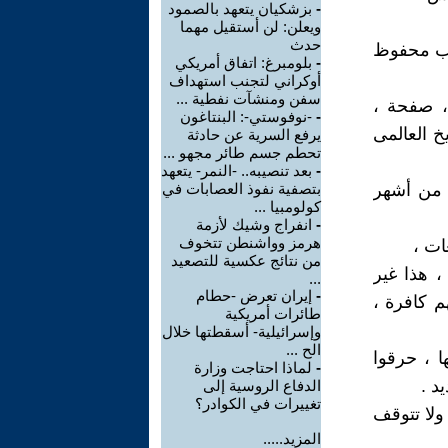
-
بزشكيان يتعهد بالصمود
ويعلن: لن أستقيل مهما
حدث
جيب محفوظ
-
بلومبرغ: اتفاق أمريكي
أوكراني لتجنب استهداف
سفن ومنشآت نفطية ...
، صفحة ،
-
-نوفوستي-: البنتاغون
خ العالمى
يرفع السرية عن حادثة
تحطم جسم طائر مجهو ...
-
بعد تنصيبه.. -النمر- يتعهد
 من أشهر
بتصفية نفوذ العصابات في
كولومبيا ...
-
انفراج وشيك لأزمة
هرمز وواشنطن تتخوف
ات ،
من نتائج عكسية للتصعيد
، هذا غير
...
-
إيران تعرض -حطام
م كافرة ،
طائرات أمريكية
وإسرائيلية- أسقطتها خلال
الح ...
 ، حرقوا
-
لماذا احتاجت وزارة
د .
الدفاع الروسية إلى
تغييرات في الكوادر؟
ولا تتوقف
المزيد.....