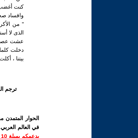
كنت أغضب با
وافساد صحت
" من الأكر
الذى لا أست
عشت عصارة 
دخلت كلمات
بيتنا ، أ
ترجم ال
الحوار المتمدن م
في العالم العربي
ب