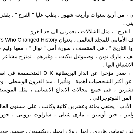
ى ، من أربع سنوات وأربعة شهور ، يطب عليا " الفرح " ، يقفز 
تى .
 الفرح " ، مثل الشلالات ، يغمرنى الى حد الغرق .
امى للمجلد العالمى ، بعنوان Writers Who Changed History
وا التاريخ " . فى المنتصف ، صورة أمى " نوال " ، معها وليم 
لف ، مارك توين ، وصموئيل بيكيت .. وغيرهم . تمتزج مشاعر " 
لاشتياق اليها .
هذا الكتاب ، صدر مؤخرا عن الدار البريطانية D K 
 عن أكثر الشخصيات أهمية ، وتأثيرا ، منذ القرون الوسطى ، و
عشرين ، فى جميع مجالات الابداع الانسانى ، مثل الموسيق
الفن الفوتوجرافى .
لأدب ، يحتفى بمائة وعشرين كاتبة وكاتب ، على مستوى العالم
وليير ، جين أوستن ، مارى شيلى ، شارلوت برونتى ، جورج
لد ، توماس هاردى ، اميل زولا ، ايميلى ديكنسون ، جيمس جوي