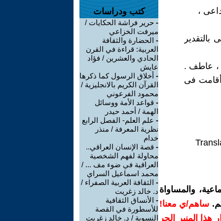
داعى ،
كتب ودراسات
-
حرير فراشة الحكايات /
ميرفت الخزاعي
 بالتقدير
-
الحضارة والثقافة
العربية: قراءة في القرن
الحادي والعشرين / فؤاد
، عاطف .
عايش
-
أخلاق الرسول كما ذكرها
وأقامت فى
القرآن الكريم بالانجليزية /
محمود الفرعوني
-
قواعد الأمة ووسائل
الهمة / أحمد حيدر
-
علم العلم- الفصل الرابع
نظرية المعرفة / منذر
خدام
Transl
-
قصة الإنسان العراقي..
محاولة لفهم الشخصية
العراقية في ضوء مف ... /
محمد اسماعيل السراي
-
الثقافة العربية الصفراء /
اعية، والمساواة
د. خالد زغريت
-
الأنساق الثقافية
م.
ساهم/ي معنا!
للأسطورة في القصة
رار هذا المنبر الحر
النسوية / د. خالد زغريت