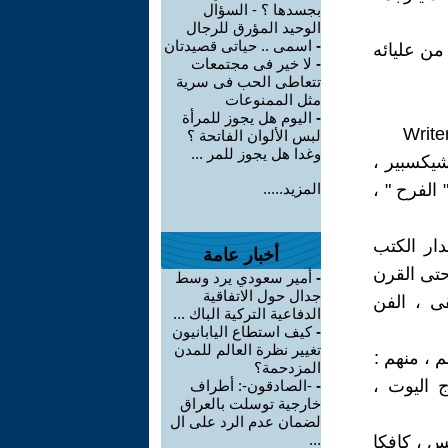
بجسدها ؟ - السؤال
الوحيد المؤرق للرجال
-
اسمى .. حياتى قصيدتان
من عليائه
-
لا خير فى مجتمعات
تتعاطى الحب فى سرية
مثل الممنوعات
-
اليوم هل يجوز للمرأة
لبس الألوان الفاتحة ؟
وغدا هل يجوز للمر ...
شيكسبير ،
الفرح " ،
المزيد.....
المتخصصة فى اصدار الكتب
أخبار عامة
حتى القرن
-
أمير سعودي يرد وسط
جدال حول الاتفاقية
ى ، الفن
الدفاعية التركية الباك ...
-
كيف استطاع اليابانيون
تغيير نظرة العالم للمدن
 ، منهم :
المزدحمة؟
 اليوت ،
-
-الصادقون-: أطراف
خارجية توسلت بالعراق
لضمان عدم الرد على ال
...
س ، كافكا