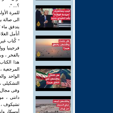
؟... ".
للمرة الأول
الى صالة بي
يتدفق ماء "
أتأمل الغلاف الأم
" كُتاب غير
فرجينيا وو
بالفخر ، وبا
المرجعية ،
الواحد وال
التشكيلى ، 
وفى مجال ا
دانتى ، م
تشيكوف ،
أوسكار واي