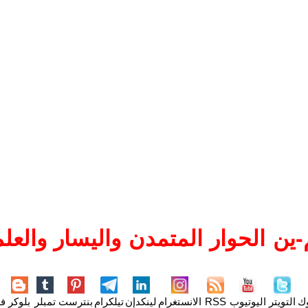
ين الحوار المتمدن واليسار والعلم
وك
التويتر
اليوتيوب
RSS
الانستغرام
لينكدإن
تيلكرام
بنترست
تمبلر
بلوكر
فل