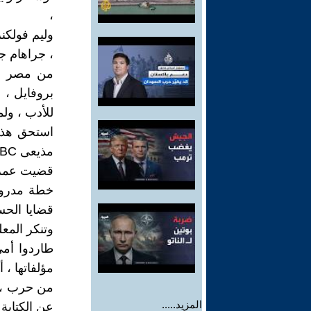
،
وليم فولكن
، جراهام ج
من مصر ، 
بروفايل ، أ
للأدب ، ولم
استحق هذا
مذيعى BBC .
قضيت عمرى 
خطة مدروسة 
قضايا الحس
وتنكر المعل
طاردوا أمى
مؤلفاتها ، 
من حرب ، ا
المزيد.....
عن الكتابة 