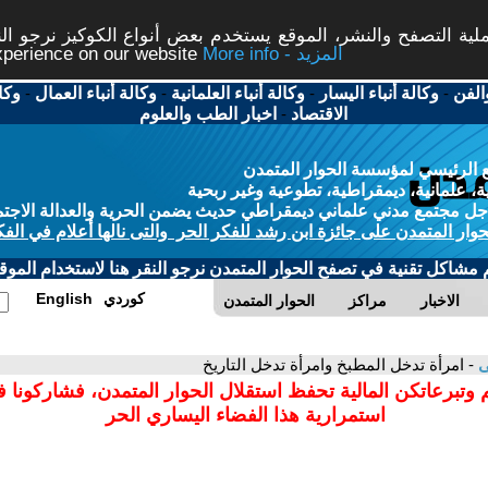
ة التصفح والنشر، الموقع يستخدم بعض أنواع الكوكيز نرجو النق
More info - المزيد
experience on our website
الفن
-
وكالة أنباء اليسار
-
وكالة أنباء العلمانية
-
وكالة أنباء العمال
-
وكا
الاقتصاد
-
اخبار الطب والعلوم
 الرئيسي لمؤسسة الحوار المتمدن
، علمانية، ديمقراطية، تطوعية وغير ربحية
ل مجتمع مدني علماني ديمقراطي حديث يضمن الحرية والعدالة الاجتم
حوار المتمدن على جائزة ابن رشد للفكر الحر والتى نالها أعلام في الفك
م مشاكل تقنية في تصفح الحوار المتمدن نرجو النقر هنا لاستخدام الموقع
كوردي
English
الاخبار
مراكز
الحوار المتمدن
ى
- امرأة تدخل المطبخ وامرأة تدخل التاريخ
 وتبرعاتكن المالية تحفظ استقلال الحوار المتمدن، فشاركونا 
استمرارية هذا الفضاء اليساري الحر