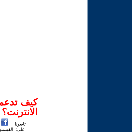
كيف تدعم-
الانترنت؟
تابعونا
على:
الفيسب