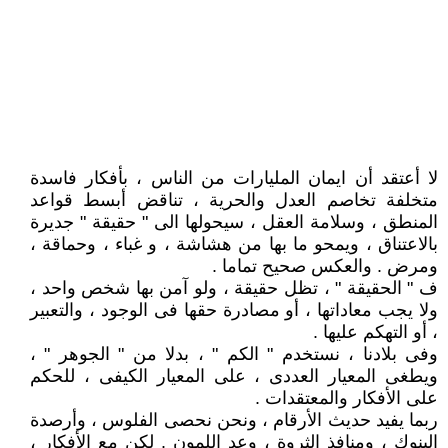
لا أعتقد أن ايمان المليارات من الناس ، بأفكار فاسدة
متخلفة تخاصم العدل والحرية ، تناقض أبسط قواعد
المنطق ، وسلامة العقل ، سيحولها الى " حقيقة " جديرة
بالاعتناق ، ويمحو ما بها من هشاشة ، و غباء ، وحماقة ،
ومرض . والعكس صحيح تماما .
ف " الحقيقة " ، تظل حقيقة ، ولو آمن بها شخص واحد ،
ولا يجب معاداتها ، أو مصادرة حقها فى الوجود ، والتعبير
، أو التهكم عليها .
وفى بلادنا ، نستخدم " الكم " ، بدلا من " الجوهر " ،
ويطغى المعيار العددى ، على المعيار الكيفى ، للحكم
على الأفكار والمعتقدات .
ربما يفيد حديث الأرقام ، ونحن نحصى الفلوس ، وأرصدة
البنوك ، ومنافذ الثروة ، وعد اللمون . لكن مع الأفكار ،