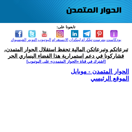
تابعونا على:
بودكاست
بنترست
تيلكرام
لينكدإن
الانستغرام
اليوتيوب
التويتر
الفيسبوك
تبرعاتكم وتبرعاتكن المالية تحفظ استقلال الحوار المتمدن،
فشاركونا في دعم استمرارية هذا الفضاء اليساري الحر
[اشترك في قناة ‫«الحوار المتمدن» على اليوتيوب]
الحوار المتمدن - موبايل
الموقع الرئيسي