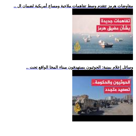
.. مفاوضات هرمز تتقدم وسط تفاهمات ملاحية ومساع أمريكية لضمان ال
.. وسائل إعلام يمنية: الحوثيون يستهدفون ميناء المخا الواقع تحت