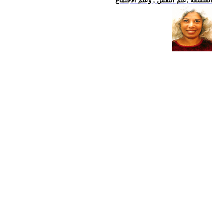
الفلسفة ,علم النفس , وعلم الاجتماع