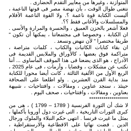
المتوازنة ، وغيرها من معايير التقدم الحضارى .
نتغنى طوال الوقت ، بأن نهضة مصر فى قوتها الناعمة ،
أليست الكتابة قوة ناعمة ؟. ولا القوة الناعمة الأفلام
والمسلسلات والأغانى فقط ؟؟.
فعلا أشعر بالحزن العميق ، والحسرة والمرارة والأسى .
ان الكتابة ، وخصوصا فى مجتمعاتنا ، يمكنها أن تكون "
طريقا مختصرا " لأن ننهض ونسعد .
ان بقاء كتابات الكاتبات والكتاب ، كلمات متراصة ،
متراكمة فوق بعضها ، كالأوراق والملابس القديمة فى
الأدراج ، هو الذى يضعنا فى هذا الموقف المأساوى ... أننا
نكتب عن مشكلات ، وقضايا ، وأزمات ، فى عام 2025 ،
الربع الأول من الألفية الثالثة ، كانت أيضا محورا للكتابة
منذ بداية القرن العشرين . ولو اطلعنا على الصحافة
حينئذ ، سنجد عناوين ، ومقالات ، وافتتاحيات ، شبيهة
بعناوين ، ومقالات ، وافتتاحيات ، صحف اليوم .
*******************
لا شك أن الثورة الفرنسية ( 1789 – 1799 ) ، هى من
كبرى الثورات التاريخية ، التى غيرت دول أوروبا بأكملها ،
بمثل ما غيرت فرنسا . انتهى حكم النبلاء والملوك ورجال
الدين . قضت نهائيا على الاقطاعية والارستقراطية ،