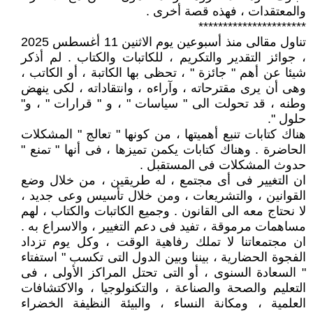
والمعتقدات ، فهذه قصة أخرى .
**********************
تناول مقالى منذ أسبوعين يوم الاثنين 11 أغسطس 2025
، جوائز التقدير والتكريم ، للكاتبات والكتاب . لم أذكر
شيئا عن أهم " جائزة " ، تحظى بها الكاتبة ، أو الكاتب ،
وهى أن يرى مقترحاته ، وآراءه ، وانتقاداته ، لكى ينهض
وطنه ، قد تحولت الى " سياسات " ، و " قرارات " ، و"
حلول ".
هناك كتابات تنبع أهميتها ، من كونها " تعالج " المشكلات
الحاضرة . وهناك كتابات يكمن تميزها ، فى أنها " تمنع "
حدوث المشكلات فى المستقبل .
ان التغيير فى أى مجتمع ، له طريقين ، من خلال وضع
القوانين ، والتشريعات ، ومن خلال تأسيس وعى جديد ،
لا نحتاج معه الى القانون . وجميع الكاتبات والكتاب ، لهم
مساهمات مرموقة ، تفيد فى دعم التغيير ، والاسراع به .
ان مجتمعاتنا لا تملك رفاهية الوقت ، وكل يوم تزداد
الفجوة الحضارية ، بيننا وبين الدول التى تكسب " استفتاء
" السعادة السنوى ، أو التى تحتل المراكز الأولى ، فى
التعليم والصحة والصناعة ، والتكنولوجيا ، والاكتشافات
العلمية ، ومكانة النساء ، والبيئة النظيفة الخضراء