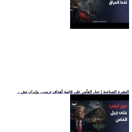
.. النشرة الصباحية | جبل الفأس على قائمة أهداف ترمب.. وإيران تش