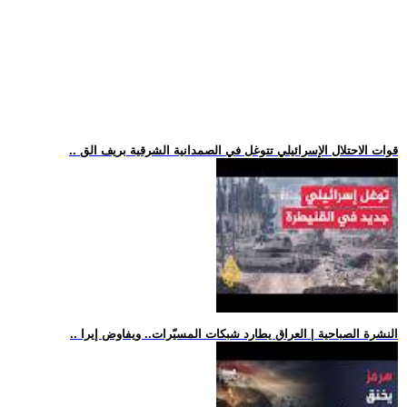
.. قوات الاحتلال الإسرائيلي تتوغل في الصمدانية الشرقية بريف الق
.. النشرة الصباحية | العراق يطارد شبكات المسيّرات.. ويفاوض إيرا