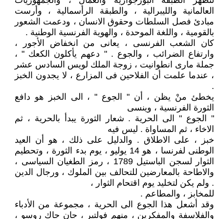
لتظهر الطبقة البورجوازية والعمال ، والجمهوريات
العالمانية والليبرالية ، والطبقة الرأسمالية ، وأرست
مبادئ فصل السلطات وحقوق الانسان ، ودعمت الشعور
بالقومية ، واللغة الموحدة ، والهوية الفرنسية الوطنية .
كان الشعب الفرنسى ، يعانى من انخفاض الأجور ،
وارتفاع الضرائب ، والجوع . " دعهم يأكلون الكعك " ،
جملة مارى انطوانيت ، زوجة الملك لويس السادس عشر
، عندما علمت أن الفلاحين فى المزارع ، لا يجدون الخبز
.
يخطئ منْ يظن ، أن " الجوع " ، الى الخبز هو دافع
الثورة الفرنسية ، وينسى
" الجوع " الى الحرية . شعار الثورة يبدأ بالحرية ، ثم
الاخاء ، ثم المساواة . ليس فيه
خبز ، على الاطلاق . والدليل على ذلك ، هو أن العيد
الوطنى لفرنسا ، هو 14 يوليو ، يوم بدء الثورة ، وتحطيم
الثوار لسجن الباستيل 1789 ، رمز الطغيان السياسى ،
والاطاحة بالمعارضين للتحالف بين الملوك ، ورجال الدين
. ولم يكن لتخليد يوم اقتحام الثوار ،
للمخابز ، والمطاعم .
وقد أشعل هذا الجوع الى الحرية ، مجموعة من الأدباء
والفلاسفة والمفكرين ، منهم فولتير ، جان جاك روسو ،