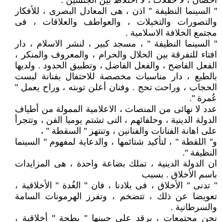
أحضان ، لا حفلات ، لا اختلاط بين الجنسين .
" السينما النظيفة " اذن ، هى المعادل البصرى ، للأفكار
والتصورات والتخيلات ، والعواطف والعلاقات ، فى
مجتمع الخلافة الاسلامية .
" السينما النظيفة " ، مسجد كبير ، لنشر الاسلام ، دار
افتاء للتفرقة بين الحلال والحرام ، والمعروف والمنكر ،
الفعل الفاضح ، والفعل الفاضل ، وتطبيق الحدود . ولديها
بالطبع ، دار مناسبات مخصصة للاحتفال بفنانة لبست
الحجاب ، وراحت تحج . وفنان أعلن توبته ، وراح يعمل "
عُمرة ".
عدد لا نهائى من المنصات ، الاعلامية الممولة من أطياف
الدولة الدينية ، وحلفائهم ، التى تشتم يوميا الفن ، وتتجرأ
على اهانة الفنانات والفنانين ، وتنتهز " السقطة " ،
و" اللقطة " ، لتأكيد شتائمها ، والدعاية لمفهوم " السينما
النظيفة ".
ان الدولة الدينية ، تملك بضاعة واحدة ، هى المزايدات
باسم الأخلاق . بسبب
" تدنى " الأخلاق ، فى بلادنا ، فان " الغُدة " الأخلاقية ،
تعويضا عن ذلك ، تتضخم ، وتفرز الهرمونات السامة
والسرطانية .
نحن مجتمعات ، يرقد على جبينها " بطحة " أخلاقية ،