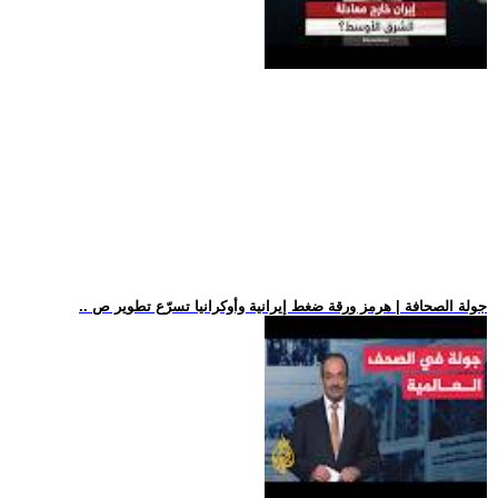
.. جولة الصحافة | هرمز ورقة ضغط إيرانية وأوكرانيا تسرّع تطوير ص