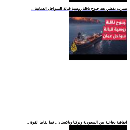
.. تسرب نفطي بعد جنوح ناقلة روسية قبالة السواحل العمانية
.. اتفاقية دفاعية بين السعودية وتركيا وباكستان.. فما نقاط القوة