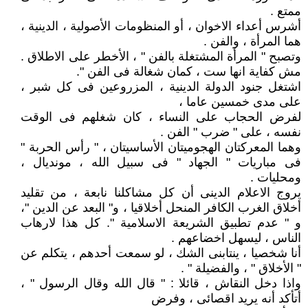
ممتع .
أشرس أعداء الاخوان ، أو المنظومات الأصولية ، الدينية ،
هما المرأة ، والفن .
وتصبح " المرأة المشتغلة بالفن " ، الأخطر على الاطلاق .
مش كفاية انها ست ، كمان شغالة فى الفن ".
اشتغل جنود الدولة الدينية ، المزروعين فى كل شبر ،
على مدى خمسين عاما ،
لفرض الحجاب على النساء ، كان شغلهم فى الوقت
نفسه ، على " ضرب " الفن .
وهما المعركتان الهجوميتان الأساسيتان ، " رأس الحربة "
فى مباريات " الجهاد " فى سبيل الله ، مونديال ،
ومحليات .
يروج الاعلام الدينى أن كل مشاكلنا نابعة ، من تقليد
أخلاق الغرب الكافر المنحل أخلاقيا ، و" البعد عن الدين "،
و " عدم تطبيق الشريعة الاسلامية ". كل هذا لارهاب
الناس ، ليسهل اخضاعهم .
أنا شخصيا ، ينتابنى الشك ، لو سمعت أحدهم ، يتكلم عن
" الأخلاق " ، والفضيلة " .
واذا دخل النقاش ، قائلا : " قال الله وقال الرسول " ،
أتأكد أنه يريد اقصائى ، وفرض