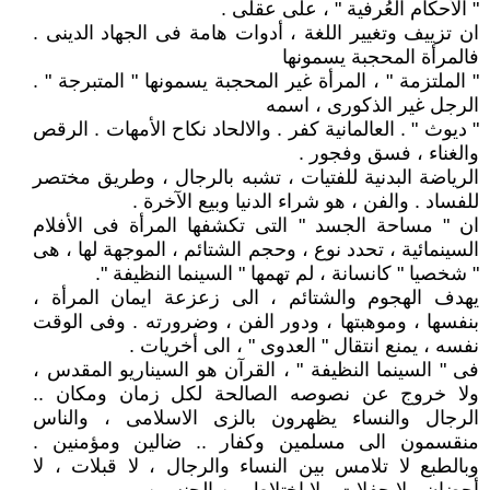
" الأحكام العُرفية " ، على عقلى .
ان تزييف وتغيير اللغة ، أدوات هامة فى الجهاد الدينى .
فالمرأة المحجبة يسمونها
" الملتزمة " ، المرأة غير المحجبة يسمونها " المتبرجة " .
الرجل غير الذكورى ، اسمه
" ديوث " . العالمانية كفر . والالحاد نكاح الأمهات . الرقص
والغناء ، فسق وفجور .
الرياضة البدنية للفتيات ، تشبه بالرجال ، وطريق مختصر
للفساد . والفن ، هو شراء الدنيا وبيع الآخرة .
ان " مساحة الجسد " التى تكشفها المرأة فى الأفلام
السينمائية ، تحدد نوع ، وحجم الشتائم ، الموجهة لها ، هى
" شخصيا " كانسانة ، لم تهمها " السينما النظيفة ".
يهدف الهجوم والشتائم ، الى زعزعة ايمان المرأة ،
بنفسها ، وموهبتها ، ودور الفن ، وضرورته . وفى الوقت
نفسه ، يمنع انتقال " العدوى " ، الى أخريات .
فى " السينما النظيفة " ، القرآن هو السيناريو المقدس ،
ولا خروج عن نصوصه الصالحة لكل زمان ومكان ..
الرجال والنساء يظهرون بالزى الاسلامى ، والناس
منقسمون الى مسلمين وكفار .. ضالين ومؤمنين .
وبالطبع لا تلامس بين النساء والرجال ، لا قبلات ، لا