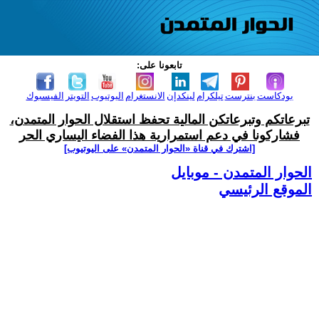
تابعونا على:
بودكاست
بنترست
تيلكرام
لينكدإن
الانستغرام
اليوتيوب
التويتر
الفيسبوك
تبرعاتكم وتبرعاتكن المالية تحفظ استقلال الحوار المتمدن،
فشاركونا في دعم استمرارية هذا الفضاء اليساري الحر
[اشترك في قناة ‫«الحوار المتمدن» على اليوتيوب]
الحوار المتمدن - موبايل
الموقع الرئيسي