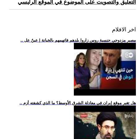
التعليق والتصويت على الموضوع في الموقع الرئيسي
اخر الافلام
.. مصير مزدوجي جنسية روس زاروا بلدهم فاتهمهم بالخيانة | عينٌ عل
.. هل تغير موقع إيران في معادلة الشرق الأوسط؟ ما الذي كشفته أزم