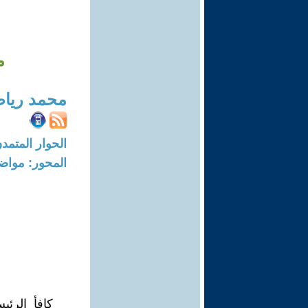
م
محمد ريا
الحوار المتمدن-العدد: 8543 - 25
المحور: مواض
كافأ الرئي