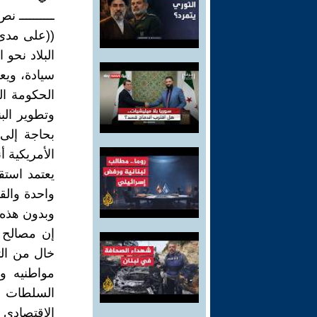
ــــــــــ 
((على مدى 
البلاد نحو 
سيادة، ويع
الحكومة ال
وتطوير البن
بحاجة إلى
الأمريكية 
يعتمد استق
واحدة والق
وبدون هذه 
إن مصالح 
خال من الت
مواطنيه و
السلطات ال
الاقتصادي 