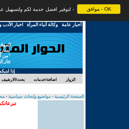
موافق - OK
لتوفير افضل خدمة لكم ولتسهيل عملي
أخبار عامة
-
وكالة أنباء المرأة
-
اخبار الأدب و
الموقع
يسارية
"من أج
حاز ال
إذا لديك
الزوار
اضافة/خدمات
بحث/الارشيف
الصفحة الرئيسية
-
مواضيع وابحاث سياسية
-
مح
تبرعاتكم