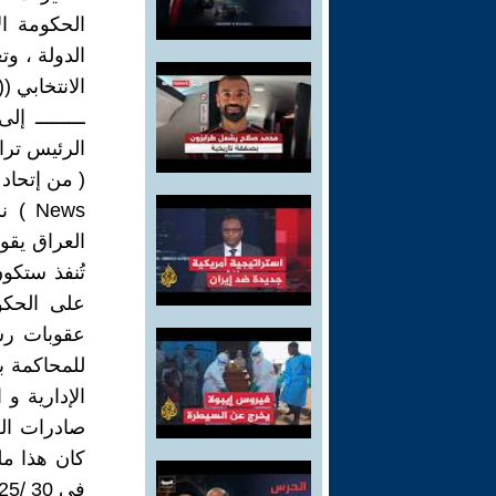
الحكومة ا
الدولة ، و
الانتخابي (( ake . America Great
ـــــــــ 
الرئيس ترا
News 
العراق يقول
تُنفذ ستكو
على الحكوم
عقوبات رسم
للمحاكمة ب
الإدارية و
في 30 /11/2025. ولنتابع دبلوماسية مهمة سافايا: