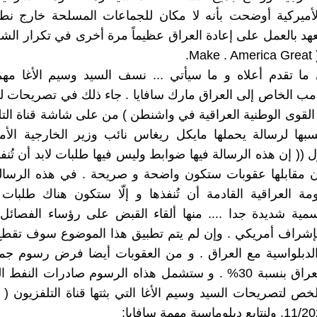
لأميركية أوضحت بأنه لا مكان للجماعات المسلحة خارج ن
تعهد بالعمل على إعادة العراق عظيماً مرة أخرى في تكرار الش
M.
إلى ما تقدم أعلاه و ما سيأتي ... نسف السيد وسيم الأغا م
مب الخاص إلى العراق مارك سافايا . جاء ذلك في تصريحات لو
) نسبها لرسالة يحملها مايكل ريغاس نائب وزير الخارجية الأ
 (( إن هذه الرسالة فيها ضوابط وليس فيها طلبات لابد أن تُنفذ
ن مقابلها عقوبات ستكون واضحة و صريحة . في هذه الرسالة
ة العراقية القادمة أن تُنفذها و إلّا ستكون هناك طلبات
ية شديدة جدا .... منها ألقاء القبض على رؤساء الفصائل 
إشراف أمريكي . وإن لم يتم تطبيق هذا الموضوع سوف تقطع 
 الدبلواسية مع العراق . و من العقوبات أيضا فرض رسوم ج
صادرات العراق بنسبة 30% . و ستشمل هذاه الرسوم صادرات النفط