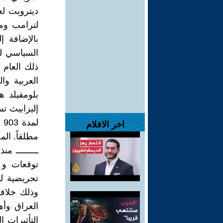
السياسي لح
ذلك العام 
العربية و
إليزابيث ت
لم
اخر الافلام
مطلقاً. المص
ـــــــــ م
توقعات و 
تحريضية لت
وذلك خلاف
العراق وأه
التأثيرات