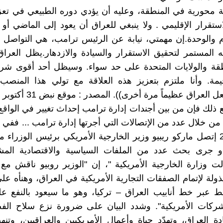
ة محورية في المنطقة، وعليه أن يؤدي دوره الطبيعي في تعز
ستقرار الإقليمي . ولا ينبغي للعراق أن يعود إلى الماضي أو ي
م والوحدة.إن مهمتي، نيابة عن الرئيس ترامب، هي التواصل 
المستمر لتحقيق الاستقرار والسيادة والازدهار.يظل العراق
طقة والولايات المتحدة على حد سواء. وسيظل أحد أقوى شرك
يمة. وأنا ملتزم بتعزيز هذه العلاقة مع تولي هذا المنص
لعراق عظيماً مرة أخرى)). المصدر : موقع نبض 31 أكتوبر 2025.
 مع ذلك فإن من بين أجندات إدارة ترامب إحداث تغيير في الواق
الأول 2025 إتصل ماركو ريبيو وزير الخارجية الأمريكي برئيس الوزراء
و جرى بحث عدد من الملفات السياسية والاقتصادية المش
الت وزارة الخارجية الأمريكية "، إن "الوزير روبيو ناقش مع
ذولة لإتمام الصفقات التجارية الأمريكية في العراق، وهنأه عل
ط عبر خط أنابيب العراق – تركيا، وهو ما سيعود بالنفع ع
شركات الأمريكية". وشدد البيان على ضرورة نزع سلاح الفص
ة العراق، وتهدّد حياة وأعمال الأمريكيين والعراقيين، وتنه