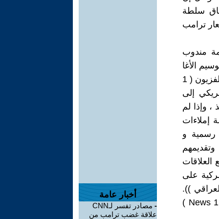
طاق سلطة
عار ترامب
همة مندوب
سيم الأغا
( من إتحاد القوى الوطنية العراقية في واشنطن ) من على شاشة قناة التلفزيون ( 1
مريكي إلى
 ، وإذا لم
 إملاءات
 رسمية و
وتقديمهم
العلاقات
مركية على
 العراقي )).
أخبار عامة
كان هذا ملخص لتصريحات السيد وسيم الأغا التي بثتها قناة التلفزيون ( 1 News )
-
مصادر تفسر لـCNN
علاقة غضب ترامب من