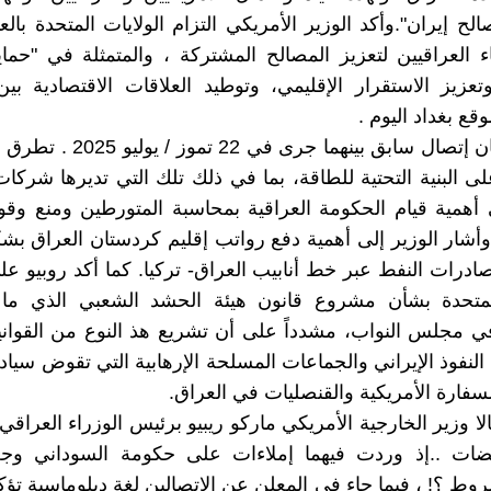
الح إيران".وأكد الوزير الأمريكي التزام الولايات المتحدة بال
 العراقيين لتعزيز المصالح المشتركة ، والمتمثلة في "حماي
وتعزيز الاستقرار الإقليمي، وتوطيد العلاقات الاقتصادية بين 
قع بغداد اليوم .
ــــــــــ وكان إتصال سابق بينهما جرى 
ى البنية التحتية للطاقة، بما في ذلك تلك التي تديرها شركات
أهمية قيام الحكومة العراقية بمحاسبة المتورطين ومنع وق
وأشار الوزير إلى أهمية دفع رواتب إقليم كردستان العراق ب
ادرات النفط عبر خط أنابيب العراق- تركيا. كما أكد روبيو 
المتحدة بشأن مشروع قانون هيئة الحشد الشعبي الذي ما 
ي مجلس النواب، مشدداً على أن تشريع هذ النوع من القوان
لنفوذ الإيراني والجماعات المسلحة الإرهابية التي تقوض سيادة
لسفارة الأمريكية والقنصليات في العراق.
تصالا وزير الخارجية الأمريكي ماركو ريبيو برئيس الوزراء العراق
قضات ..إذ وردت فيهما إملاءات على حكومة السوداني وجب
وط ؟! ، فيما جاء في المعلن عن الإتصالين لغة دبلوماسية تؤكد