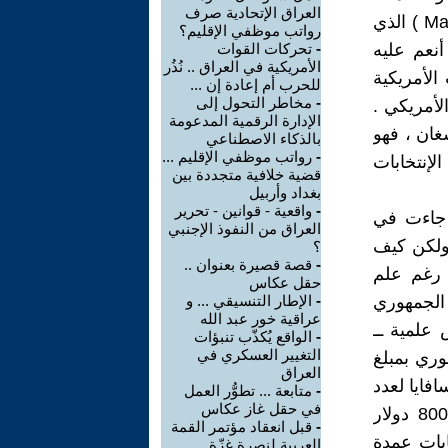
العراق الإتحادية صرف
الإنتخابية الثانية بمناصب متقدمة في إدارته ... ولعل آخرهم ( Mark Savaya ) الذي
رواتب موظفي الإقليم؟
اص إلى العراق في 19 أُكتوبر / تشرين الأول 2025 و أنعم عليه
-
تحركات القوات
الأمريكية في العراق .. نُذُر
الأمريكية
للحرب أم إعادة إن ...
-
مخاطر التحول إلى
لأمريكي .
الإدارة الرقمية المدعومة
شغان ، فهو
بالذكاء الاصطناعي
-
رواتب موظفي الإقليم ...
إنتخابات
قضية خلافية متجددة بين
بغداد وأربيل
-
واقعية - قوانين - تحرير
د جاءت في
العراق من النفوذ الإجنبي
ولكن كيف
؟
-
قصة قصيرة بعنوان ..
 رغم علم
حقل عكاس
 الجمهوري
-
الإطار التنسيقي ... و
عراقية خور عبد الله
 علمية ــ
-
الواقع يُكذّب تنبؤات
التغيير العسكري في
هوري بمبلغ
العراق
يو 2020. وبحلول فبراير 2024. تبرع سافايا لعدد
-
متابعة ... تطوُّر العمل
في حقل غاز عكاس
من اقطاب الحزب الجمهوري في حملاتهم الإنتخابية ، فتبرع بمبلغ 8000 دولار
-
قبل انعقاد مؤتمر القمة
بات عمدة
العربية لنصرة غزّة