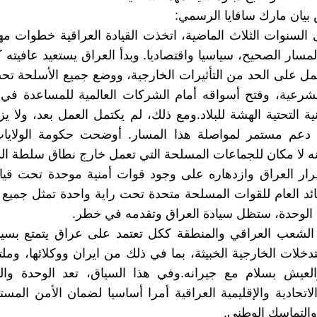
نص بيان مارك سافايا الرسمي:
السنوات الثلاث الماضية، اتخذت القيادة العراقية خطوات مه
المسار الصحيح، سياسيا واقتصاديا. وبدأ العراق يستعيد عافيته 
مل على الحد من التأثيرات الخارجية، ووضع جميع الأسلحة 
شرعية، وفتح أسواقه أمام الشركات العالمية للمساعدة في إ
ية التحتية الهشة للبلاد.ومع ذلك، لم يكتمل العمل بعد، ولا يز
 دعم مستمر لمواصلة هذا المسار. أوضحت حكومة الولايات
أنه لا مكان للجماعات المسلحة التي تعمل خارج نطاق سلطة الد
رار العراق وازدهاره على وجود قوات أمنية موحدة تحت قيا
ائد العام للقوات المسلحة متحدة تحت راية واحدة تمثل جميع ا
الوحدة، ستظل سيادة العراق وتقدمه في خطر.
الشعب العراقي والمنطقة ككل تعتمد على عراق يتمتع بسياد
دخلات الخارجية الخبيثة، بما في ذلك من ايران ووكلائها، ومل
العيش بسلام مع جيرانه.وفي هذا السياق، تعد الوحدة والت
اتحادية والإقليمية العراقية أمرا أساسيا لضمان الأمن المستد
والتماسك الوطني.