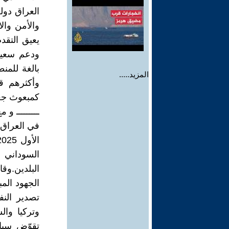
العراق دول
والأمن والا
يعيق التقد
ودعم سعيه 
بالغة للمن
المزيد.....
وأكثرهم ق
كمبعوث جعل ا
ـــــــــ و
السوداني 
البلدين.وق
الجهود المب
تصدير النف
وتركيا وال
تقوّض سياد