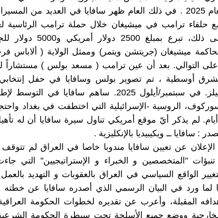
ديترويت لعام 2025 . في ذلك العام ظهر سافايا في العديد من المسي
بالإضافة إلى ذلك، تبرع بمبلغ 2500 دو
اكمة ميشيغان (جريتشن ويتمر) وممثل الولاية ( ألاباس فر
على التوالي. بعد أن عين ترامب ( مسعد بولس ) مستشاراً 
الشرق أوسطية ، تم تصوير بولس وسافايا في حفل إنتخابي
بلومفيلد هيلز. في سبتمبر/أيلول 2025. ساهم سافايا في ال
سوركوف، الروسية -الإسرائيلية التي اختطفت في بغداد واحت
دة 903 أيام. لم يذكر أيّ موقع أمريكي تناول سيرة سافايا أن له تأه
در : سافايا ــ ويكيبيديا بالإنكليزية .
نذ الإعلان عن تعيين سافايا مندوبا خاصا في العراق لم تتوقف 
تنبؤات "المتخصصين و الخبراء و الإستراتيجيين" التي جاء
غيير الواقع السياسي في العراق بالعقوبات و التهديد بالعم
ا لما ورد في البيان الرسمي الذي أصدره سافايا عن خطته 
دافه المقبلة، وأعرب عن تقديره لخطوات الحكومة العراقية
 الخارجية ووضع جميع الأسلحة تحت سيطرة الحكومة الشرعية