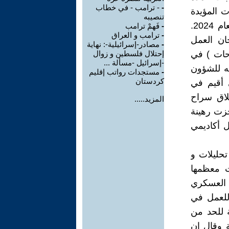
-
- ترامب - في خطاب
رات المؤيدة
تنصيبه
لترامب ومع حلفاء ترامب في ميشيغان خلال حملة ترامب الرئاسية لعام 2024.
-
فَهمْ ترامب
-
ترامب و العراق
لار أمريكي و5000 دولار للجان العمل
-
مصادر-إسرائيلية-: نهاية
حات ) في
إحتلال فلسطين و زوال
-إسرائيل -مسألة ...
له للشؤون
-
مستجدات رواتب إقليم
كردستان
 أقيم في
توسط لإطلاق سراح
المزيد.....
جزت رهينة
يل أكاديمي
تحليلات و
ت معظمها
ل العسكري
للعمل في
 للحد من
 وقال إن