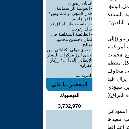
عدنان رضوان
عمل الوثيق
-
العولمة الرأسمالية:
جدل المجرد والملموس /
ة السيادة
فاخر جاسم
البلدين".
-
سياسة حفار الساق / د.
خالد زغريت
-
الطائفية المتغلغلة في
في 22 تموز / يوليو 2025 . تطرق ريبيو ((إلى
لبنان / حسين محمود
صالح
 أمريكية،
-
صدى دولي لكتاباتي: من
وع هجمات
إحدى أبرز مفكرات اليسار
الإيطالي إلى أ ... / رزكار
شكل منتظم
عقراوي
على مخاوف
المزيد.....
يزال قيد
المعجبين بنا على
ين سيؤدي
 العراق))
الفيسبوك
3,732,970
ي السوداني
 تنفيذها
 إعترافها