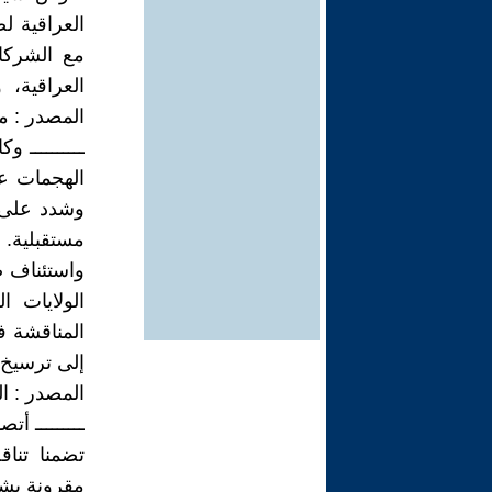
العراقية لص
مع الشركاء
العراقية، 
المصدر : مو
الهجمات عل
وشدد على 
مستقبلية. 
واستئناف ص
الولايات 
المناقشة ف
إلى ترسيخ ا
المصدر : ا
ـــــــــ أ
تضمنا تنا
مقرونة بشر