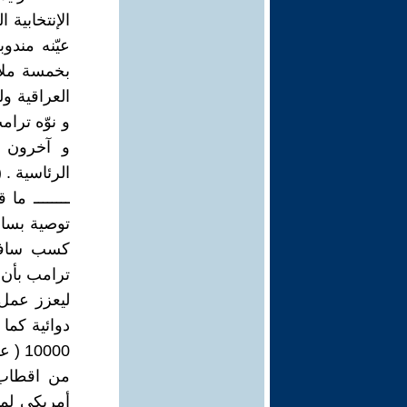
بخمسة ملاي
العراقية و
و نوّه ترام
و آخرون س
الرئاسية . 
ــــــــ م
توصية بسا
كسب سافاي
ترامب بأن 
ليعزز عمل 
دوائية كما 
أمريكي لم