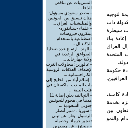
التسريبات عن تناقص
الذخا ...
-
مصدر سعودي مسؤول:
مة لتوجيه
هناك تنسيق بين الحوثيين
كدولة ذات
والميليشيات العراق ...
-
علماء -ستانفورد-
تحت سيطرة
يبتكرون فيروسات
عادة بناء
اصطناعية باستخدام
الذكاء ال ...
ال العراق
-
الهند.. ارتفاع عدد ضحايا
 المتحدة
الصواعق الرعدية في
ولاية جهارخاند ...
ولة.
-
غالوزين: محاولات الغرب
لإضعاف العلاقات الروسية
دة حكومة
الكازاخستانية ...
لعراقيين.
-
إسلام آباد من الخليج إلى
باب المندب.. باكستان في
قلب البنية ...
ة كاملة،
-
التحالف يعلن إصابة 11
مدنياً في هجوم للحوثيين
تزم بخدمة
جنوبي السعودية ...
عاون بين
-
سوريا.. -منبر أنصار
الرسول- يعلن عن تبني
ام والنمو
تفجير جرمانا وحصيلة ...
-
-رويترز- عن مصدرين