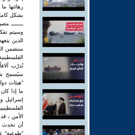
رهائنها ما
بشكل كامل
ــــــــ م
وسيتم تفكيك
الذين يتعه
ستضمن القو
الفلسطينية
تُدرّب آل
سيُسمح بت
"هيئات دول
ما إذا كان
إسرائيل و
الفلسطينيي
الأمن ، قد
أن تحدث ك
"طوعية" عل