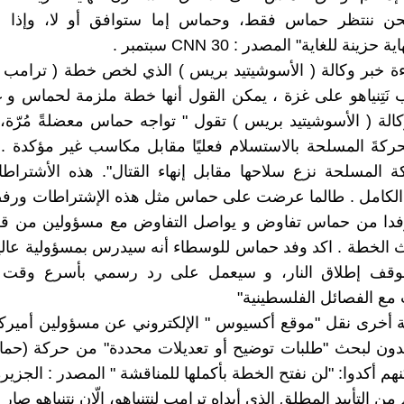
حن ننتظر حماس فقط، وحماس إما ستوافق أو لا، وإذا ل
ينة للغاية" المصدر : CNN 30 سبتمبر .
راءة خبر وكالة ( الأسوشيتيد بريس ) الذي لخص خطة ( ترامب ــ ن
َتِنياهو على غزة ، يمكن القول أنها خطة ملزمة لحماس و 
وكالة ( الأسوشيتيد بريس ) تقول " تواجه حماس معضلةً مُرّة، 
لحركةَ المسلحة بالاستسلام فعليًا مقابل مكاسب غير مؤكدة .
 المسلحة نزع سلاحها مقابل إنهاء القتال". هذه الأشتراط
الكامل . طالما عرضت على حماس مثل هذه الإشتراطات ورفضت
فدا من حماس تفاوض و يواصل التفاوض مع مسؤولين من 
ث الخطة . اكد وفد حماس للوسطاء أنه سيدرس بمسؤولية عالي
لوقف إطلاق النار، و سيعمل على رد رسمي بأسرع وقت بع
مع الفصائل الفلسطينية"
ة أخرى نقل "موقع أكسيوس " الإلكتروني عن مسؤولين أميرك
دون لبحث "طلبات توضيح أو تعديلات محددة" من حركة (حم
هم أكدوا: "لن نفتح الخطة بأكملها للمناقشة " المصدر : الجزير
م من التأييد المطلق الذي أبداه ترامب لنتنياهو، إلّان نتنياهو صار 