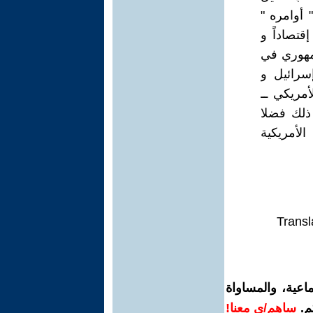
 أوامره "
قتصاداً و
جمهوري في
سرائيل و
مريكي ــ
 ذلك فضلا
الأمريكية
Transl
اعية، والمساواة
م.
ساهم/ي معنا!