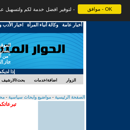
موافق - OK
لتوفير افضل خدمة لكم ولتسهيل عملي
أخبار عامة
-
وكالة أنباء المرأة
-
اخبار الأدب و
الموقع
يسارية
"من أج
حاز ال
إذا لديك
الزوار
اضافة/خدمات
بحث/الارشيف
الصفحة الرئيسية
-
مواضيع وابحاث سياسية
-
مح
تبرعاتكم