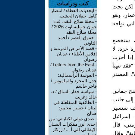
كتب ودراسات
، لكن تحت
-
ابجديات العطاء / انتصار
مار، وهو
كامل جفلان الخشت
-
مجلة سلاح النقد، عدد
لتي تواجه
جوان-جويلية-اوت 2026 /
مجلة سلاح النقد
-
حقوق العصر / أحمد
تة، ستخضع
التاوتي
 غزة. لا
-
قصة الأمراض المزمنة و
إفلاس الأطباء / عدنان
 إذا أجرت
رضوان
Letters from the East /
-
فقد تتهيأ
عدنان رضوان
". المصدر
-
العولمة الرأسمالية:
جدل المجرد والملموس /
فاخر جاسم
يمنح حماس
-
سياسة حفار الساق / د.
خالد زغريت
 إلى جانب
-
الطائفية المتغلغلة في
يف ستسير
لبنان / حسين محمود
صالح
 إسرائيل
-
صدى دولي لكتاباتي: من
إحدى أبرز مفكرات اليسار
الجدول الزمني، قال
الإيطالي إلى أ ... / رزكار
ية". وقال
عقراوي