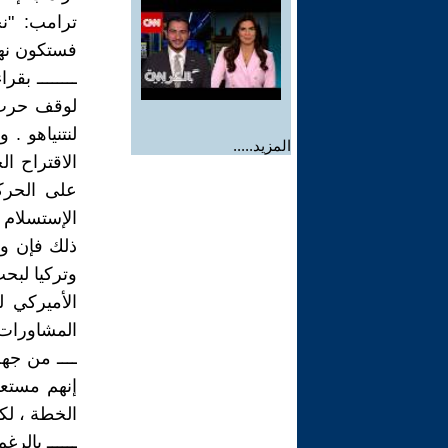
ترامب: "ن
فستكون نهاية حز
ــــــــ بق
لوقف حرب ن
لنتنياهو . 
المزيد.....
الاقتراح ا
على الحركة
الإستسلام 
ذلك فإن و
وتركيا لبح
الأميركي 
المشاورات 
ــــ من جه
إنهم مستع
الخطة ، لكن
ــــــ بالرغ