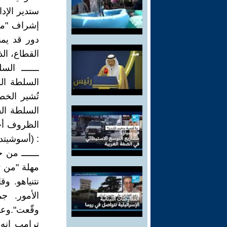
ستدير الإد
إشراف "مج
دور قد يمن
القطاع، الذ
ـــــــ ال
السلطة الف
تُشير الخط
السلطة الف
الظروف أخي
: (أسوشيتد برس) 2025
ـــــــ من
مهلة "من ث
نتنياهو. و
الأمور. ج
ترامب إنه 