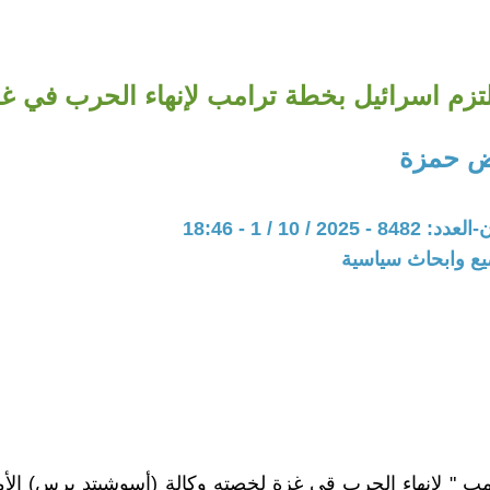
زم اسرائيل بخطة ترامب لإنهاء الحرب في غز
ض حمزة
20 / 10 / 1 - 18:46
يع وابحاث سياسية
ب " لإنهاء الحرب قي غزة لخصته وكالة (أسوشيتد برس) الأ