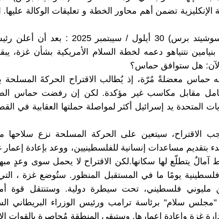
ة الإنكليزية تضمن أهم محاور الخطة و تعليقات الوكالة عليها. 
القاهرة (أسوشيتد برس) 30 أيلول / سيبتمبر 2025 : 
 بنيامين نتنياهو دعمه لخطة السلام الأمريكية بشأن غزة، يب
لآن: هل ستوافق حماس؟
اجه حماس معضلةً مُرّة، إذ يُطالب الاقتراح الحركةَ المسلحة ب
كامل مقابل مكاسب غير مؤكدة. لكن إن رفضت حماس الص
يات المتحدة يد إسرائيل أكثر لمواصلة حملتها العقابية في القطا
موجب الاقتراح، سيتعين على الحركة المسلحة نزع سلاحها مق
بدء بتقديم مساعدات إنسانية للفلسطينيين، ووعد بإعادة إعمار 
آمالٌ يتطلّع لها سكانها.لكن الاقتراح لا يحمل سوى وعدٍ مبهمٍ
فلسطينية يومًا ما في المستقبل المنظور. ستُوضع غزة ، التي
 مليوني فلسطيني، تحت سيطرة دولية. وستنتقل قوة أمني
مجلس سلام" برئاسة ترامب ورئيس الوزراء البريطاني الس
ارة غزة وإعادة إعمارها. وستبقى المنطقة مُحاصرة بالقوات الإس