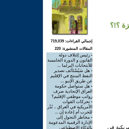
ة ؟!؟
إجمالي القراءات: 719,039
المقالات المنشورة: 220
-
رئيس إئتلاف دولة
القانون و الدورة الخامسة
للأنتحابات البرلما ...
-
هل سَيُسْتَأنَف تصدير
النفط المنتج في الإقليم
عن طريق الإنبو ...
-
هل ستواصل حكومة
العراق الإتحادية صرف
رواتب موظفي الإقليم؟
-
تحركات القوات
الأمريكية في العراق .. نُذُر
للحرب أم إعادة إن ...
-
مخاطر التحول إلى
الإدارة الرقمية المدعومة
مريكية في
بالذكاء الاصطناعي