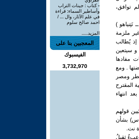
-
كتاب : جينات التراب
م توافق،
وأساطير السماء: قراءة
في علم الآثار، وال ... /
احمد صالح سلوم
َتِنياهو )
غير ملزمة
المزيد.....
إذ يُطالب
المعجبين بنا على
 و سيتعين
الفيسبوك
ات مفادها
3,732,970
ها . ومع
قطر ومصر
ة المقترح
د انتهاء
يين قولهم
اس) بشأن
ة نت.
عبءُ ثقيلُ