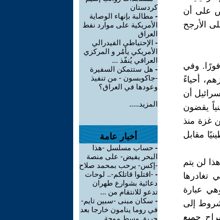
كردستان
نص على أن
-
مطالبة بإنهاء الوصاية
لى الأرجح
الأمريكية على موارد نفط
العراق
-
الإحتياطي الفيدرالي
الأمريكي يأمُر و المركزي
العراقي يُنفّذ ...
ورًا. وفي
-
هل ستتمكن السفيرة
-جاكوبسون - من تنفيذ
م، أحياءً
وعودها في العراق؟
، تعتقد إسرائيل أن
المزيد.....
ابل، ستفرج إسرائيل عن 250 فلسطينياً يقضون
 1700 شخص معتقل من غزة منذ
فال. كما ستسلم إسرائيل جثث 15 فلسطينيًا مقابل
أخبار عامة
-
حساب مسلسل -هذا
البحر يفيض- على منصة
ذا لن يتم
-إكس- يرحب بمحمد صلاح
-
-اقتلوا قاتلكم-.. لوحات
ي تغادرها
دعائية بشوارع طهران
هي عبارة
تدعو للانتقام من ...
-
سكان مبنى -سبين تايم-
شروط إلى
في روما ينامون خارجا بعد
راح جميع
حريق وسط موجة ...