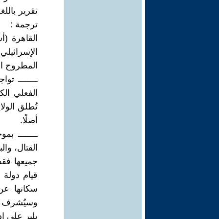
تقرير باللغ
ترجمة :
الإسرائيلي
المطروح ا
ــــــــ تو
الفعلي ال
تُطلق الولا
أصلًا.
ــــــــ ب
القتال، وال
جميعها فقط 
قيام دولة 
سكانها عن
وسيُشرف "
بلير على إد