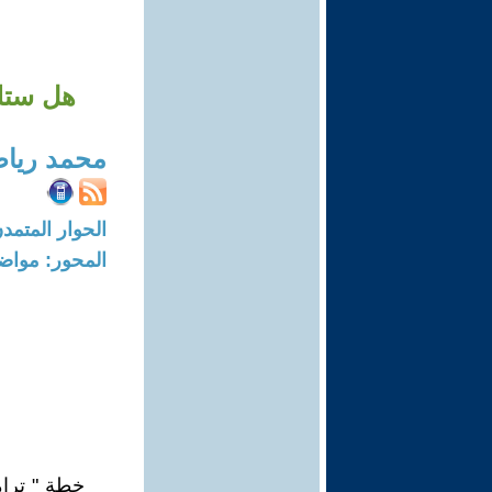
هل ستلت
محمد ريا
الحوار المتمدن-العدد: 8482 - 25
المحور: مواض
خطة " ترام