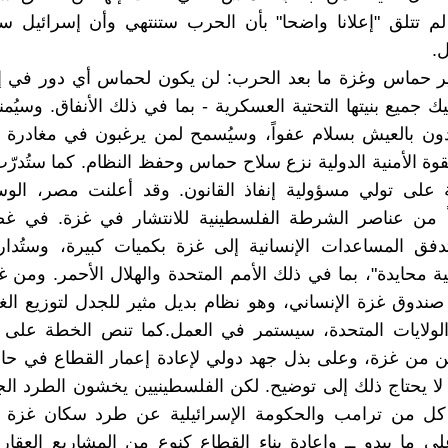
 لم تتلق "إعلانا واضحا" بأن الحرب ستنتهي وأن إسرائيل س
.
صير حماس وغزة ما بعد الحرب: لن يكون لحماس أي دور في إ
 جميع بنيتها التحتية العسكرية - بما في ذلك الأنفاق. وسيُمن
دون بالعيش بسلام عفواً، وسيُسمح لمن يرغبون في مغادرة 
ة الأمنية الدولية نزع سلاح حماس وحفظ النظام. كما ستُدر
 على تولي مسؤولية إنفاذ القانون. وقد أعلنت مصر، الوسي
افاً من عناصر الشرطة الفلسطينية للانتشار في غزة. في غ
دفق المساعدات الإنسانية إلى غزة بكميات كبيرة، وستُدار
ية محايدة"، بما في ذلك الأمم المتحدة والهلال الأحمر. ومن غ
 صندوق غزة الإنساني، وهو نظام بديل مثير للجدل لتوزيع الغ
الولايات المتحدة، سيستمر في العمل.كما تنص الخطة على
ن من غزة، وعلى بذل جهد دولي لإعادة إعمار القطاع في حا
 لا يحتاج ذلك إلى توضيح. لكن الفلسطينيين يخشون الطرد ال
ل من ترامب والحكومة الإسرائيلية عن طرد سكان غزة ـ
ى ما يبدو ــ وإعادة بناء القطاع كنوع من المشاريع العقارية