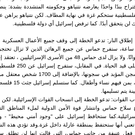
تراح بندًا واحدًا يعارضه نتنياهو وحكومته المتشددة بشدة: ي
لسطينية ستحكم غزة في نهاية المطاف. لكن نتنياهو يراهن ع
 لن يتحقق أبدًا. كما ترفض إسرائيل أي دولة فلسطينية.
ف إطلاق النار: تدعو الخطة إلى وقف جميع الأعمال العسكرية ف
ضون 72 ساعة، ستفرج حماس عن جميع الرهائن الذين لا تزال تحتجزه
كانوا أم أمواتًا. ولا يزال لدى حماس 48 من الأسرى الإسرائيليين 
20 منهم على قيد الحياة. في المق
أحكاماً بالسجن المؤبد في سجونها، بالإضافة إلى
بدء الحرب، بمن فيهم نساء وأط
ة يتم تسليمها.
اب القوات: تدعو الخطة إلى انسحاب القوات الإسرائيلية. لكن ه
ع سلاح حماس وانتشار قوة الأمن الدولية لملء المناطق الت
إسرائيلية.كما ستحافظ إسرائيل على "وجود أمني محيط" - و
عني أنها ستحتفظ بمنطقة عازلة داخل غزة.وقد تؤدي هذه ال
د فعل عنيفة من جانب حماس، التي قالت إنها لن تطلق س