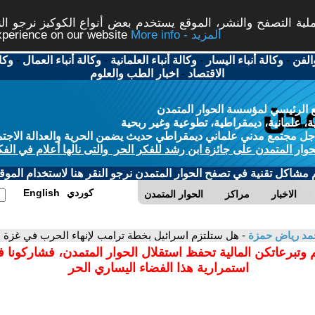
ة التصفح والنشر، الموقع يستخدم بعض أنواع الكوكيز نرجو النق
More info - المزيد
experience on our website
الفن
-
وكالة أنباء اليسار
-
وكالة أنباء العلمانية
-
وكالة أنباء العمال
-
وكا
الاقتصاد
-
اخبار الطب والعلوم
 الرئيسي لمؤسسة الحوار المتمدن
، علمانية، ديمقراطية، تطوعية وغير ربحية
ل مجتمع مدني علماني ديمقراطي حديث يضمن الحرية والعدالة الاجتم
حوار المتمدن على جائزة ابن رشد للفكر الحر والتى نالها أعلام في الفك
م مشاكل تقنية في تصفح الحوار المتمدن نرجو النقر هنا لاستخدام الموقع
كوردي
English
الاخبار
مراكز
الحوار المتمدن
مد رياض حمزة
- هل ستلتزم اسرائيل بخطة ترامب لإنهاء الحرب في غزة ؟
 وتبرعاتكن المالية تحفظ استقلال الحوار المتمدن، فشاركونا 
استمرارية هذا الفضاء اليساري الحر