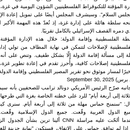
ارة المؤقتة للتكنوقراط الفلسطينيين الشؤون اليومية في غزة
لس السلام". وسيشرف المجلس أيضًا على تمويل إعادة الإع
حه سلطة هائلة على إدارة غزة، إذ تُعدّ هذه المهمة الأكبر ا
ي دمره القصف الإسرائيلي بالكامل تقريبًا.
سلطة الفلسطينية وإقامة الدولة: خلال هذه الإدارة المؤق
لسطينية لإصلاحات لتتمكن في نهاية المطاف من تولي إدارة
ة إلى مسألة إقامة الدولة إلّا بشكل طفيف. وتنص على أنه
لسطينية إصلاحات كافية، وأُحرز تقدم في إعادة تطوير غزة، "
رًا لمسار موثوق نحو تقرير المصير الفلسطيني وإقامة الدولة
September 30, 
 جانبه صرّح الرئيس الأمريكي دونالد ترامب للصحفيين بأنه س
لاثة إلى أربعة أيام" للرد على خطته الخاصة بغزة التي طرحها
قال: "سنمنح حماس مهلة من ثلاثة إلى أربعة أيام. سنرى ك
ميع الدول العربية وقّعت. جميع الدول الإسلامية وقّعت.
وقّعت".وعندما ألحّت عليه مراسلة CNN ألينا ترين بشأن 
إذا لم توافق حماس على الاتفاق، فستكون "نهاية حزينة للغا