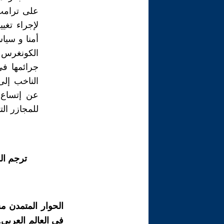
على ترامب 
لإجراء تغي
أمنا و سيا
الكونغرس 
جرائمها في
الناخب إلى
عن إتساع ت
للمجازر الت
ترجم ال
الحوار المتمدن م
في العالم العربي