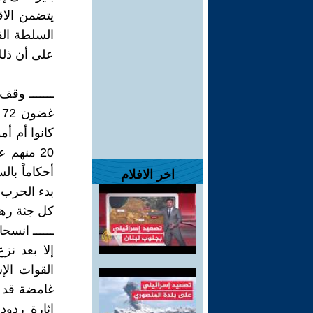
يتضمن الاق
السلطة الف
على أن ذلك
ـــــــ وق
غ
اخر الافلام
كل جثة رهين
ــــــ انسح
إلا بعد نز
القوات ال
غامضة قد ت
إثارة ردو