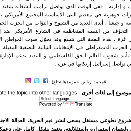
و إدارته . ففي الوقت الذي يواصل ترامب أنشغاله بتنفيذ "
يرات جوهرية في معظم البنى الأساسية للمجتمع الأمريكي ، إ
سة و جيشا ، أبدى العديد من الشيوخ و النوّاب من الحزب ال
التخوّف من النقمة المتعاظمة في الشارع الأمريكي ضد إ
 غزة ، هذه النقمة التي تتسع وقد تحوّل صوت المواطن الأ
 الحزب الديمقراطي في الإنتخابات النيابية النصفية المقبلة.
أييد شعوب العالم للحق الفلسطيني و التنديد بدعم الإدارة 
ي تواصل إسرائيل إرتكابها في غزة .
#محمد_رياض_حمزة (هاشتاغ)
موضوع إلى لغات أخرى -
ate the topic into other languages
Powered by
Translate
شروع تطوعي مستقل يسعى لنشر قيم الحرية، العدالة الاجتم
. ولضمان استمراره واستقلاليته، يعتمد بشكل كامل على دعمك