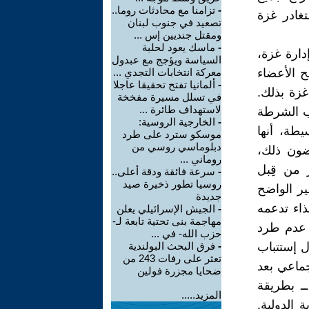
-
تزامنا مع محادثات روما..
تغادر غزة
تصعيد في جنوب لبنان
ومقتل جنديين إس ...
-
ماسك يعود لحلبة
دارة غزة،
السياسة ويؤجج مع عبدول
ح الأعضاء
معركة انتخابات التجدي ...
-
ألمانيا تفتح تحقيقا عاجلا
غزة بذلك.
في تسلل مسيرة مفخخة
لاستهداف طائرة ...
ّب الشرطة
-
الخارجية الروسية:
طة، أنها
موسكو سترد على طرد
دبلوماسي روسي من
ضون ذلك،
روماني ...
 من قِبل
-
سرعة فائقة ودقة أعلى..
روسيا تطور ذخيرة صيد
ير الواضح
جديدة
ذاء تدعمه
-
الجيش الإسرائيلي يعلن
مهاجمة بنى تحتية تابعة لـ-
 عدم طرد
حزب الله- في ...
ل إستتباب
-
فرق البحث البولندية
تعثر على رفات 243 من
جماعي بعد
ضحايا مجزرة فولين
ـ بطريقة
المزيد.....
 الدولية.