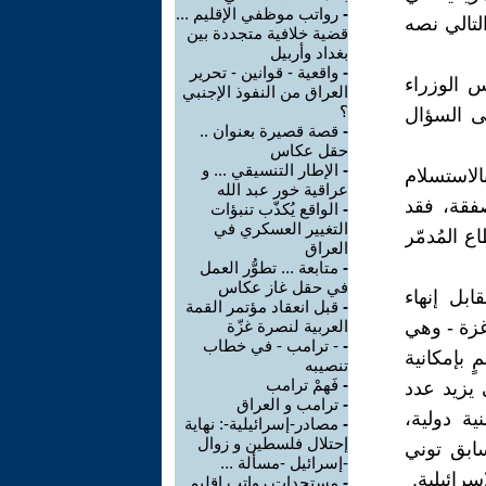
-
رواتب موظفي الإقليم ...
التالي نصه
قضية خلافية متجددة بين
بغداد وأربيل
-
واقعية - قوانين - تحرير
بعد أن أعلن رئيس الوزراء
العراق من النفوذ الإجنبي
؟
قى السؤال
-
قصة قصيرة بعنوان ..
حقل عكاس
-
الإطار التنسيقي ... و
الاستسلام
عراقية خور عبد الله
فقة، فقد
-
الواقع يُكذّب تنبؤات
التغيير العسكري في
ع المُدمّر
العراق
-
متابعة ... تطوُّر العمل
في حقل غاز عكاس
ابل إنهاء
-
قبل انعقاد مؤتمر القمة
غزة - وهي
العربية لنصرة غزّة
-
- ترامب - في خطاب
 بإمكانية
تنصيبه
-
فَهمْ ترامب
 يزيد عدد
-
ترامب و العراق
ة دولية،
-
مصادر-إسرائيلية-: نهاية
إحتلال فلسطين و زوال
ابق توني
-إسرائيل -مسألة ...
رائيلية.
-
مستجدات رواتب إقليم